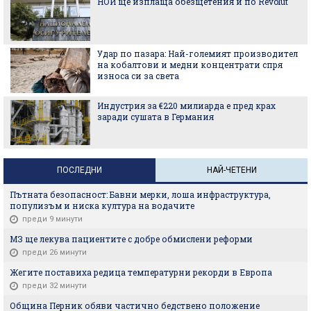
НОИ ще изплаща обезщетения и по Revolut
Удар по пазара: Най-големият производител
на кобалтови и медни концентрати спря
износа си за света
Индустрия за €220 милиарда е пред крах
заради сушата в Германия
ПОСЛЕДНИ
НАЙ-ЧЕТЕНИ
Пътната безопасност: Бавни мерки, лоша инфраструктура,
популизъм и ниска култура на водачите
преди 9 минути
МЗ ще лекува пациентите с добре обмислени реформи
преди 26 минути
Жегите поставиха редица температурни рекорди в Европа
преди 32 минути
Община Перник обяви частично бедствено положение