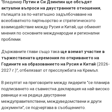
"Владимир
Путин и Си Дзинпин ще обсъдят
актуални въпроси на двустранните отношения
,
пътищата за по-нататъшно задълбочаване на
всеобхватното партньорство и стратегическото
взаимодействие между Русия и Китай, ще обменят
мнения по основните международни и регионални
проблеми.
Държавните глави също така
ще вземат участие в
тържествената церемония по откриването на
Годините на образованието на Русия и Китай
(2026-
2027 г.)", отбелязват от пресслужбата на Кремъл.
В резултат на преговорите между лидерите "се планира
подписването на съвместна декларация на най-високо
равнище и на редица двустранни
междуправителствени, междуведомствени и други
документи", се подчертава в съобщението.