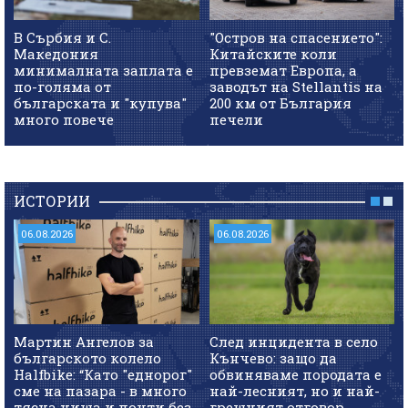
В Сърбия и С.
"Остров на спасението":
Македония
Китайските коли
минималната заплата е
превземат Европа, а
по-голяма от
заводът на Stellantis на
българската и "купува"
200 км от България
много повече
печели
ИСТОРИИ
06.08.2026
06.08.2026
Мартин Ангелов за
След инцидента в село
българското колело
Кънчево: защо да
Halfbike: “Като "еднорог"
обвиняваме породата е
сме на пазара - в много
най-лесният, но и най-
тясна ниша и почти без
грешният отговор