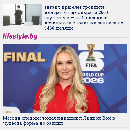
Гигант при електронните
плащания ще съкрати 2600
служители – най-високите
позиции са с годишна заплата до
$460 хиляди
Месеци след жестокия инцидент: Линдзи Вон в
чудесна форма по бански