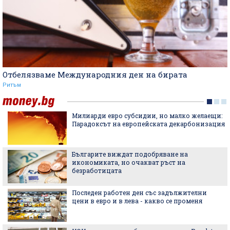
Отбелязваме Международния ден на бирата
Ритъм
Милиарди евро субсидии, но малко желаещи:
Парадоксът на европейската декарбонизация
Българите виждат подобряване на
икономиката, но очакват ръст на
безработицата
Последен работен ден със задължителни
цени в евро и в лева - какво се променя