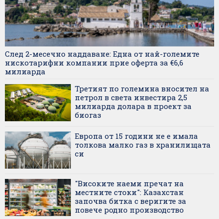
След 2-месечно наддаване: Една от най-големите
нискотарифни компании прие оферта за €6,6
милиарда
Третият по големина вносител на
петрол в света инвестира 2,5
милиарда долара в проект за
биогаз
Европа от 15 години не е имала
толкова малко газ в хранилищата
си
"Високите наеми пречат на
местните стоки": Казахстан
започва битка с веригите за
повече родно производство