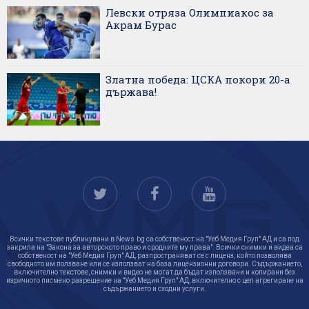
Левски отряза Олимпиакос за
Акрам Бурас
Златна победа: ЦСКА покори 20-а
държава!
Всички текстове публикувани в News.bg са собственост на "Уеб Медия Груп" АД и са под
закрила на "Закона за авторското право и сродните му права". Всички снимки и видеа са
собственост на "Уеб Медия Груп" АД, разпространяват се с лиценз, който позволява
свободното им ползване или се използват на база лицензионни договори. Съдържанието,
включително текстове, снимки и видео не могат да бъдат използвани и копирани без
изричното писмено разрешение на "Уеб Медия Груп" АД, включително с цел агрегиране на
съдържанието и сходни услуги.