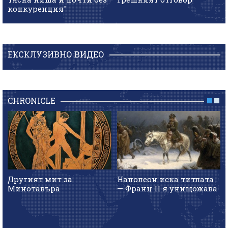
конкуренция"
ЕКСКЛУЗИВНО ВИДЕО
CHRONICLE
Другият мит за
Наполеон иска титлата
Минотавъра
— Франц II я унищожава