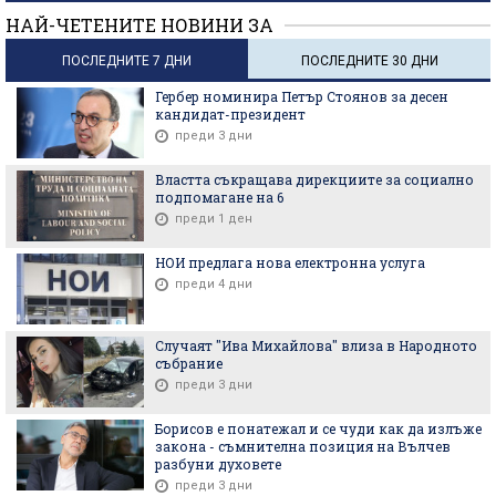
НАЙ-ЧЕТЕНИТЕ НОВИНИ ЗА
ПОСЛЕДНИТЕ 7 ДНИ
ПОСЛЕДНИТЕ 30 ДНИ
Гербер номинира Петър Стоянов за десен
кандидат-президент
преди 3 дни
Властта съкращава дирекциите за социално
подпомагане на 6
преди 1 ден
НОИ предлага нова електронна услуга
преди 4 дни
Случаят "Ива Михайлова" влиза в Народното
събрание
преди 3 дни
Борисов е понатежал и се чуди как да излъже
закона - съмнителна позиция на Вълчев
разбуни духовете
преди 3 дни