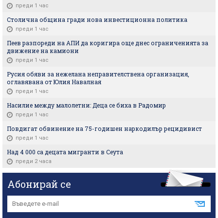
преди 1 час
Столична община гради нова инвестиционна политика
преди 1 час
Пеев разпореди на АПИ да коригира още днес ограниченията за
движение на камиони
преди 1 час
Русия обяви за нежелана неправителствена организация,
оглавявана от Юлия Навалная
преди 1 час
Насилие между малолетни: Деца се биха в Радомир
преди 1 час
Повдигат обвинение на 75-годишен наркодилър рецидивист
преди 1 час
Над 4 000 са децата мигранти в Сеута
преди 2 часа
Абонирай се