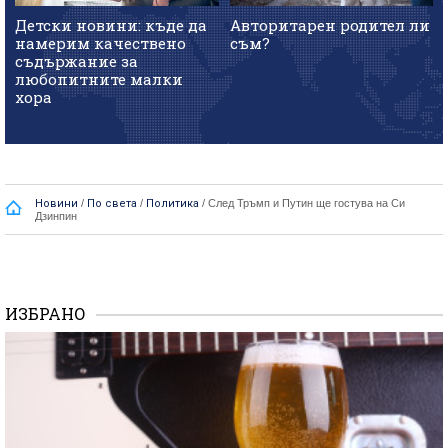
Детски новини: къде да
Авторитарен родител ли
намерим качествено
съм?
съдържание за
любопитните малки
хора
Новини
/
По света
/
Политика
/
След Тръмп и Путин ще гостува на Си
Дзинпин
ИЗБРАНО