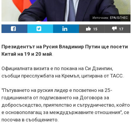
Източник:
EPA/БГНЕС
15
17
Президентът на Русия Владимир Путин ще посети
Китай на 19 и 20 май
.
Официалната визита е по покана на Си Дзинпин,
съобщи пресслужбата на Кремъл, цитирана от ТАСС.
"Пътуването на руския лидер е посветено на 25-
годишнината от подписването на Договора за
добросъседство, приятелство и сътрудничество, който
е основополагащ за междудържавните отношения", се
посочва в съобщението.