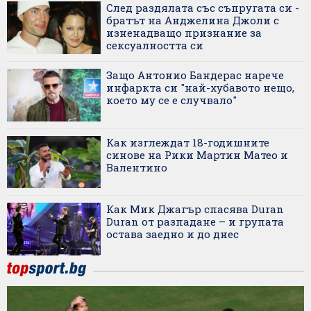
След раздялата със съпругата си -
братът на Анджелина Джоли с
изненадващо признание за
сексуалността си
Защо Антонио Бандерас нарече
инфаркта си "най-хубавото нещо,
което му се е случвало"
Как изглеждат 18-годишните
синове на Рики Мартин Матео и
Валентино
Как Мик Джагър спасява Duran
Duran от разпадане – и групата
остава заедно и до днес