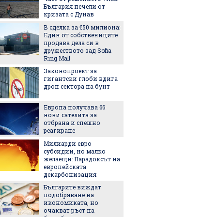
България печели от
със себ
кризата с Дунав
В сделка за €50 милиона:
Легенда
Един от собствениците
легенда
продава дела си в
Matador
дружеството зад Sofia
наследс
Ring Mall
Royal
Законопроект за
Най-оч
гигантски глоби вдига
кинопр
дрон сектора на бунт
Европа получава 66
Ели Го
нови сателита за
на Янк
отбрана и спешно
5 нови
реагиране
седмиц
Милиарди евро
Защо ч
субсидии, но малко
често 
желаещи: Парадоксът на
избор 
европейската
декарбонизация
Екстре
Българите виждат
как жи
подобряване на
адапти
икономиката, но
градска
очакват ръст на
живот