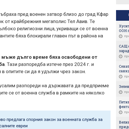
ъбраха пред военен затвор близо до град Кфар
к от крайбрежния мегаполис Тел Авив. Те
Хусит
ълбоко религиозни лица, укриващи се от военна
ООН 
нтите бяха блокирали главен път в района на
пр
САЩ 
зарад
е мъже дълго време бяха освободени от
пр
ба
. Тази разпоредба изтече през 2024 г. и
Сена
санк
 в опитите си да я удължи чрез закон.
пр
русалим разпореди на държавата да предприеме
Зеле
те се от военна служба в рамките на няколко
пр
Петим
фента
пр
ово предлага спорния закон за военната служба за
Вели
салните евреи
придо