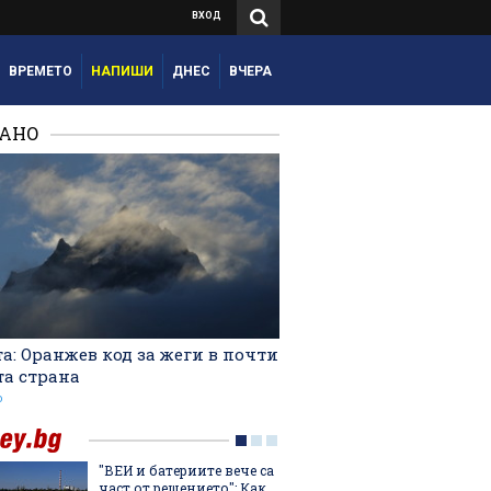
ВХОД
ВРЕМЕТО
НАПИШИ
ДНЕС
ВЧЕРА
РАНО
а: Оранжев код за жеги в почти
та страна
о
"ВЕИ и батериите вече са
Лятнат
част от решението": Как
задълж