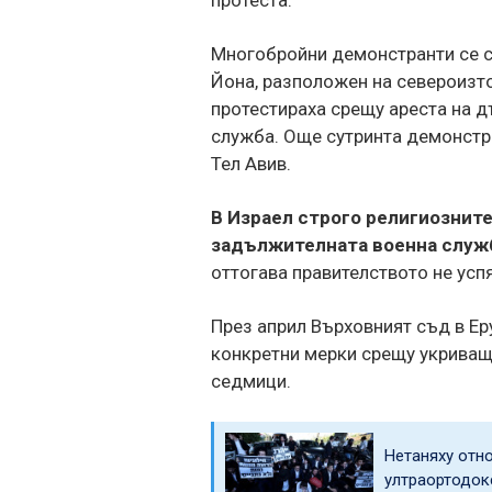
Многобройни демонстранти се с
Йона, разположен на североизто
протестираха срещу ареста на д
служба. Още сутринта демонстра
Тел Авив.
В Израел строго религиознит
задължителната военна служ
оттогава правителството не успя
През април Върховният съд в Е
конкретни мерки срещу укриващи
седмици.
Нетаняху отн
ултраортодок