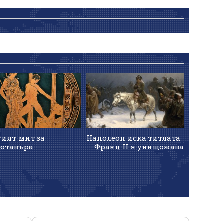
гият мит за
Наполеон иска титлата
отавъра
— Франц II я унищожава