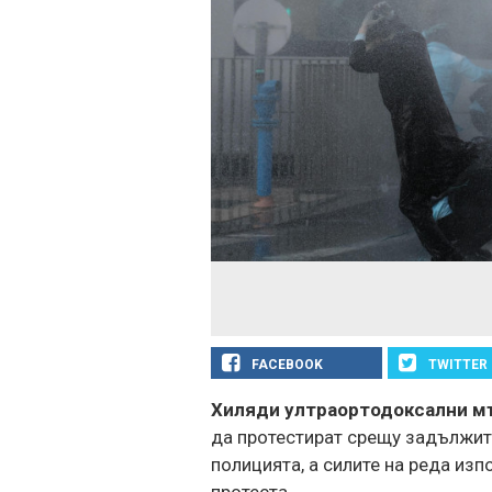
Източник:
EPA/БГНЕС
FACEBOOK
TWITTER
Хиляди ултраортодоксални мъ
да протестират срещу задължит
полицията, а силите на реда из
протеста.