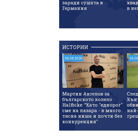
заради сушата в
квад
Германия
в не
ИСТОРИИ
06.08.2026
06.0
Мартин Ангелов за
След
българското колело
Кънч
Halfbike: “Като "еднорог"
обв
сме на пазара - в много
най-
тясна ниша и почти без
гре
конкуренция"