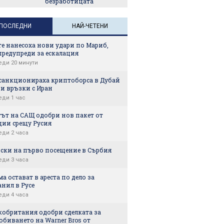
безработицата
ПОСЛЕДНИ
НАЙ-ЧЕТЕНИ
е нанесоха нови удари по Мариб,
предупреди за ескалация
еди 20 минути
санкционираха криптоборса в Дубай
и връзки с Иран
еди 1 час
тът на САЩ одобри нов пакет от
ции срещу Русия
еди 2 часа
нски на първо посещение в Сърбия
еди 3 часа
а остават в ареста по дело за
нил в Русе
еди 4 часа
кобритания одобри сделката за
биването на Warner Bros от