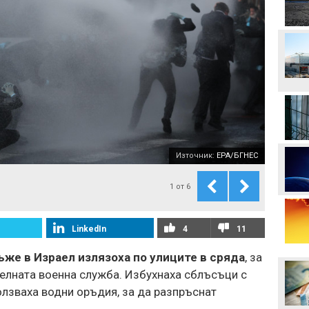
Манчестър Сити иска 80
милиона за Родри
Аржентина изрази
подкрепата си за Джани
Инфантино
Формула 1 планира
увеличена бройка на
Източник:
EPA/БГНЕС
спринтовите
състезания през 2027
година
1
от
6
Леонардо Бонучи ще
бъде част от екипа на
италианския
LinkedIn
4
11
национален отбор
Левски отряза
же в Израел излязоха по улиците в сряда
, за
Олимпиакос за Акрам
елната военна служба. Избухнаха сблъсъци с
Бурас
ползваха водни оръдия, за да разпръснат