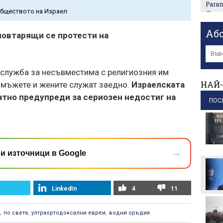
Para
обществото на Израел
пр
Събот
Аб
овтарящи се протести на
цялат
пр
САЩ 
 служба за несъвместима с религиозния им
Оман
НАЙ-
 мъжете и жените служат заедно.
Израелската
пр
атно предупреди за сериозен недостиг на
Масов
ПОС
учени
пр
Феде
депо
→
и източници в Google
пр
LinkedIn
4
11
,
по света
,
ултраортодоксални евреи
,
водни оръдия