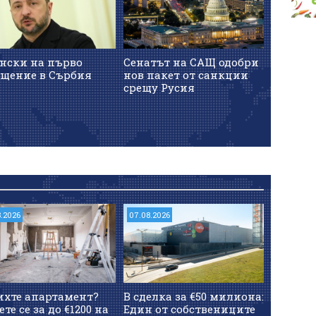
енски на първо
Сенатът на САЩ одобри
САЩ оч
ещение в Сърбия
нов пакет от санкции
сделка
срещу Русия
Оман з
проток
8.2026
07.08.2026
ихте апартамент?
В сделка за €50 милиона:
ете се за до €1200 на
Един от собствениците