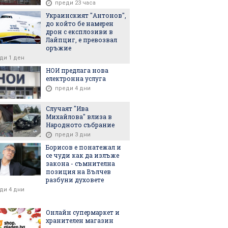
преди 23 часа
Украинският "Антонов",
до който бе намерен
дрон с експлозиви в
Лайпциг, е превозвал
6
15.07.2026
02.07.2026
оръжие
ди 1 ден
НОИ предлага нова
електронна услуга
преди 4 дни
 санкционира
Все повече млади
Протестир
Случаят "Ива
 укриващи се от
германци избягват
Албания з
Михайлова" влиза в
 служба
военната служба
депутати с
Народното събрание
полицията
преди 3 дни
с водни ор
Борисов е понатежал и
сълзотворе
се чуди как да излъже
закона - съмнителна
позиция на Вълчев
разбуни духовете
ди 4 дни
Онлайн супермаркет и
6
08.08.2026
07.08.2026
хранителен магазин