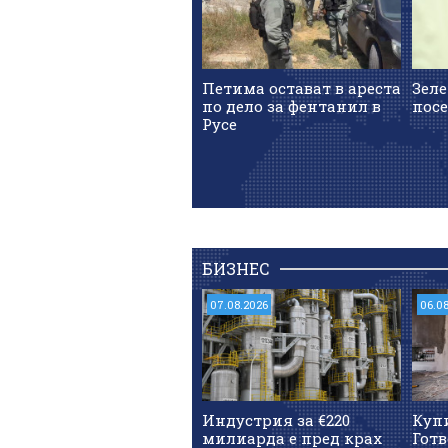
Петима остават в ареста
Зел
по дело за фентанил в
пос
Русе
БИЗНЕС
07.08.2026
06.0
Индустрия за €220
Куп
милиарда е пред крах
Готв