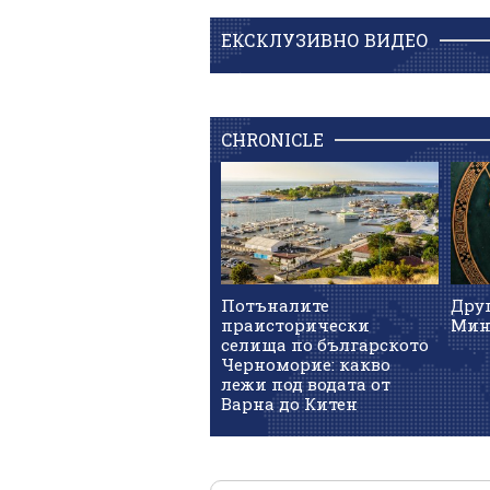
ЕКСКЛУЗИВНО ВИДЕО
CHRONICLE
Потъналите
Дру
праисторически
Мин
селища по българското
Черноморие: какво
лежи под водата от
Варна до Китен