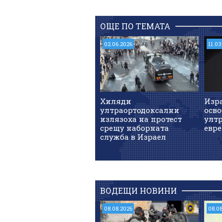
ОЩЕ ПО ТЕМАТА
02.06.2026
11.03
Хиляди
Изра
ултраортодоксални
осв
излязоха на протест
улт
срещу наборната
евре
служба в Израел
ВОДЕЩИ НОВИНИ
08.08.2026
08.0