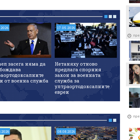
.2026
17.05.2026
27.04.202
пре
ел засега няма да
Нетаняху отново
Израел
обождава
предлага спорния
лицата,
раортодоксалните
закон за военната
военна
и от военна служба
служба за
ултраортодоксалните
евреи
пре
8.2026
08.08.2026
07.08.202