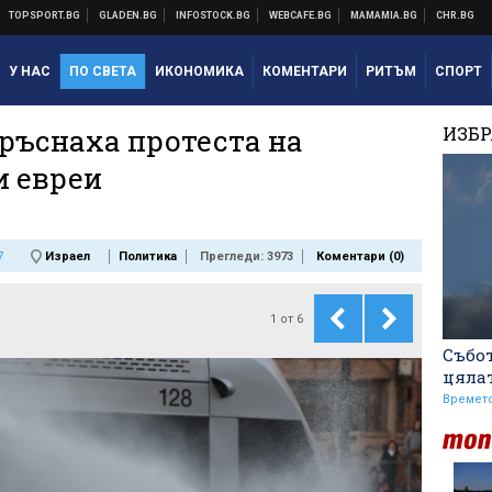
У НАС
ПО СВЕТА
ИКОНОМИКА
КОМЕНТАРИ
РИТЪМ
СПОРТ
ръснаха протеста на
ИЗБ
и евреи
7
Израел
Политика
Прегледи: 3973
Коментари (
0
)
1
от
6
Събот
цяла
Времет
Никола Цолов: Гледам
напред с увереност