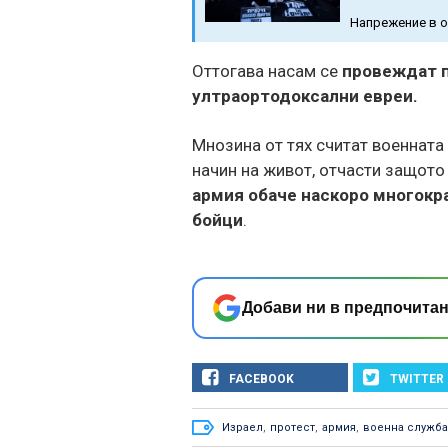
Напрежение в 
Оттогава насам се
провеждат п
ултраортодоксални евреи.
Мнозина от тях считат военната
начин на живот, отчасти защото
армия обаче наскоро многокр
бойци
.
Добави ни в предпочитан
FACEBOOK
TWITTER
Израел
,
протест
,
армия
,
военна служба