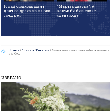
И най-подходящият
"Мъртва хватка": А
цвят за дреха на първа
какъв би бил твоят
среща е...
сценарии?
Новини
/
По света
/
Политика
/
Япония има силен коз във войната на митата
със САЩ
ИЗБРАНО