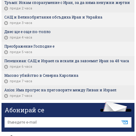
Тръмп: Искам споразумение с Иран, за да няма ненужни жертви
преди 2 часа
САЩ и Великобритания обсъдиха Иран и Украйна
преди 3 часа
Днес ще е още по-топло
преди 4 часа
Преображение Господне е
преди 5 часа
Пезешкиан: САЩ и Израел са искали да завземат Иран за 48 часа
преди 6 часа
Масово убийство в Северна Каролина
преди 7 часа
Axios: Има прогрес на преговорите между Ливан и Израел
преди 7 часа
Абонирай се