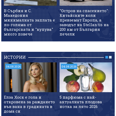
В Сърбия и С.
"Остров на спасението":
Македония
Китайските коли
минималната заплата е
превземат Европа, а
по-голяма от
заводът на Stellantis на
българската и "купува"
200 км от България
много повече
печели
ИСТОРИИ
04.08.2026
04.08.2026
Елза Хоск е гола и
5 парфюма с най-
откровена за раждането
актуалната плодова
във вана в градината в
нотка за лято 2026
дома си