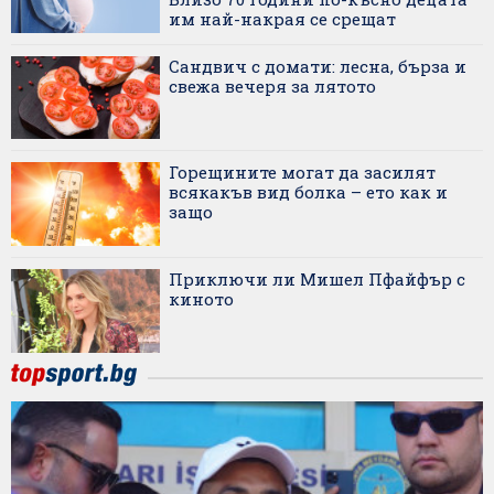
им най-накрая се срещат
Сандвич с домати: лесна, бърза и
свежа вечеря за лятото
Горещините могат да засилят
всякакъв вид болка – ето как и
защо
Приключи ли Мишел Пфайфър с
киното