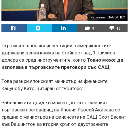
Източник:
EPA/БГНЕС
9
15
Огромните японски инвестиции в американските
държавни ценни книжа на стойност над 1 трилион
долара са сред инструментите, които
Токио може да
използва в търговските преговори със САЩ
.
Това разкри японският министър на финансите
Кацунобу Като, цитиран от "Ройтерс".
Забележката дойде в момент, когато главният
търговски преговарящ на Япония Рьосей Аказава се
срещна с министъра на финансите на САЩ Скот Бесент
във Вашингтон за втория кръг от двустранните