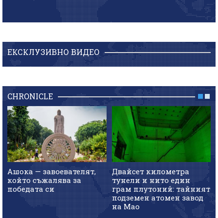
ЕКСКЛУЗИВНО ВИДЕО
CHRONICLE
Ашока — завоевателят,
Двайсет километра
който съжалява за
тунели и нито един
победата си
грам плутоний: тайният
подземен атомен завод
на Мао