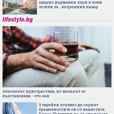
ударно държавни пари в нови
хотели за... вътрешния пазар
Алкохолът пристрастява, но мозъкът се
възстановява - ето как
3 еврейки успяват да скрият
бременностите си от нацистите.
Близо 70 години по-късно децата