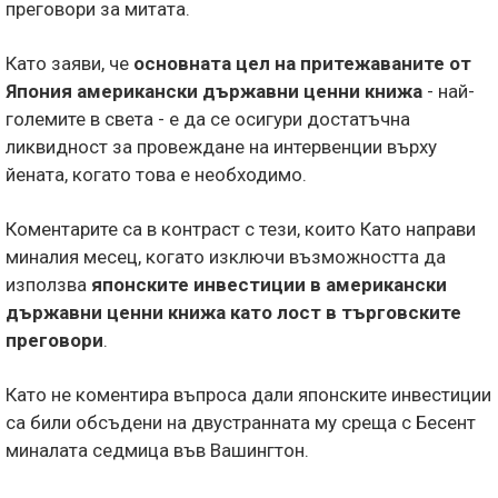
преговори за митата.
Като заяви, че
основната цел на притежаваните от
Япония американски държавни ценни книжа
- най-
големите в света - е да се осигури достатъчна
ликвидност за провеждане на интервенции върху
йената, когато това е необходимо.
Коментарите са в контраст с тези, които Като направи
миналия месец, когато изключи възможността да
използва
японските инвестиции в американски
държавни ценни книжа като лост в търговските
преговори
.
Като не коментира въпроса дали японските инвестиции
са били обсъдени на двустранната му среща с Бесент
миналата седмица във Вашингтон.