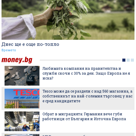
Днес ще е още по-топло
Времето
Любимата компания на правителства и
служби скочи с 30% за ден. Защо Европа не я
иска?
Tesco може да се раздели с над 560 магазина, а
собственикът на най-големия търговец у нас
е сред кандидатите
Обрат в миграцията: Германия вече губи
работници от България и Източна Европа