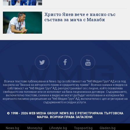
Христо Янев вече е наясно със
състава за мача с Макаби
Всички текстове публикувани в News.bg са собственост на "Уеб Медия Груп" АД и са под
закрила на "Закона за авторското право и сродните му права". Всички снимки и видеа са
собственост на "Уеб Медия Груп" АД, разпространяват се с лиценз, който позволява
свободното им ползване или се използват на база лицензионни договори. Съдържанието,
включително текстове, снимки и видео не могат да бъдат използвани и копирани без
изричното писмено разрешение на "Уеб Медия Груп" АД, включително с цел агрегиране на
съдържанието и сходни услуги.
© 1998 - 2026 WEB MEDIA GROUP. NEWS.BG Е РЕГИСТРИРАНА ТЪРГОВСКА
МАРКА. ВСИЧКИ ПРАВА ЗАПАЗЕНИ.
News.bg
Money.bg
Lifestyle.bg
Topsport.bg
Gladen.bg