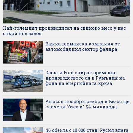
Най-големият производител на свинско месо у нас
откри нов завод
Важна германска компания от
автомобилния сектор фалира
Dacia и Ford спират временно
производството си в Румъния на
фона на енергийната криза
Amazon подобри рекорд и Безос ще
спечели "бързи" $4 милиарда
46 обекта с 10 000 стаи: Русия влага