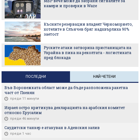
МВР вече може да забрани сигналите за
камери и проверки в Waze
Късните резервации владеят Черноморието,
хотелите в Слънчев бряг надхвърлиха 90%
заетост
Руските атаки затвориха пристанищата на
Украйна в пика на реколтата - логистиката
пред блокада
ПОСЛЕДНИ
НАЙ-ЧЕТЕНИ
Във Воронежката област може да бъде разположена ракетна
част от Пхенян
преди 11 минути
Израел остро критикува декларацията на арабския комитет
относно Ерусалим
преди 46 минути
Саудитски танкер е атакуван в Аденския залив
преди 1 час