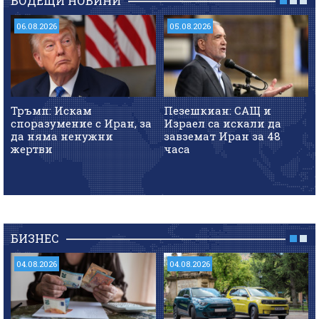
ВОДЕЩИ НОВИНИ
06.08.2026
05.08.2026
Тръмп: Искам
Пезешкиан: САЩ и
споразумение с Иран, за
Израел са искали да
да няма ненужни
завземат Иран за 48
жертви
часа
БИЗНЕС
04.08.2026
04.08.2026