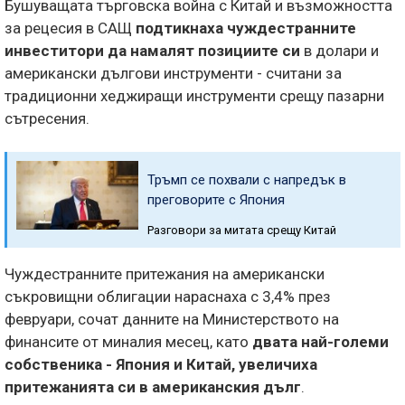
Бушуващата търговска война с Китай и възможността
за рецесия в САЩ
подтикнаха чуждестранните
инвеститори да намалят позициите си
в долари и
американски дългови инструменти - считани за
традиционни хеджиращи инструменти срещу пазарни
сътресения.
Тръмп се похвали с напредък в
преговорите с Япония
Разговори за митата срещу Китай
Чуждестранните притежания на американски
съкровищни облигации нараснаха с 3,4% през
февруари, сочат данните на Министерството на
финансите от миналия месец, като
двата най-големи
собственика - Япония и Китай, увеличиха
притежанията си в американския дълг
.