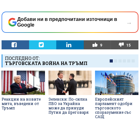
Добави ни в предпочитани източници в
→
Google
9
15
ПОСЛЕДНО ОТ:
ТЪРГОВСКАТА ВОЙНА НА ТРЪМП
Реакции на новите
Зеленски: По-силна
Европейският
мита, въведени от
ПВО за Украйна
парламент одобри
Тръмп
може да принуди
търговското
Путин да преговаря
споразумение със
САЩ