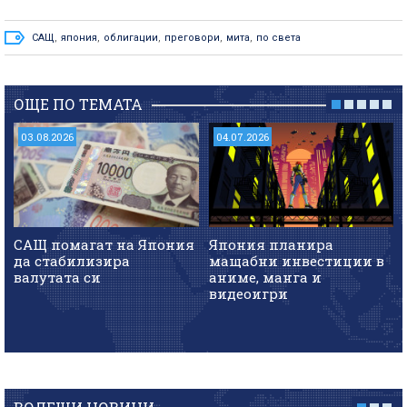
САЩ
,
япония
,
облигации
,
преговори
,
мита
,
по света
ОЩЕ ПО ТЕМАТА
03.08.2026
04.07.2026
САЩ помагат на Япония
Япония планира
да стабилизира
мащабни инвестиции в
валутата си
аниме, манга и
видеоигри