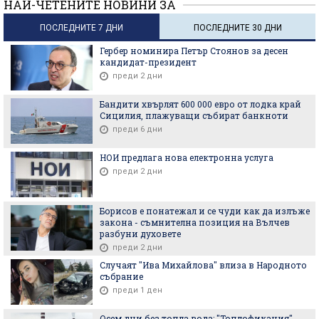
НАЙ-ЧЕТЕНИТЕ НОВИНИ ЗА
ПОСЛЕДНИТЕ 7 ДНИ
ПОСЛЕДНИТЕ 30 ДНИ
Гербер номинира Петър Стоянов за десен
кандидат-президент
преди 2 дни
Бандити хвърлят 600 000 евро от лодка край
Сицилия, плажуващи събират банкноти
преди 6 дни
НОИ предлага нова електронна услуга
преди 2 дни
Борисов е понатежал и се чуди как да излъже
закона - съмнителна позиция на Вълчев
разбуни духовете
преди 2 дни
Случаят "Ива Михайлова" влиза в Народното
събрание
преди 1 ден
Осем дни без топла вода: "Топлофикация"