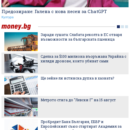
Предозиране: Галена с нова песен за ChatGPT
Култура
Заради сушата: Слабата реколта в ЕС отваря
възможности за българската пшеница
Сделка за $100 милиона въоръжава Украйна с
хиляди дронове, които убиват сами
Ще зейне ли истинска дупка в хазната?
Метрото стига до "Левски Г" на 15 август
ПроКредит Банк България, ЕБВР и
Европейският съюз стартират Академия за