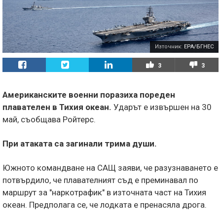
Източник:
EPA/БГНЕС
3
3
Американските военни поразиха пореден
плавателен в Тихия океан.
Ударът е извършен на 30
май, съобщава Ройтерс.
При атаката са загинали трима души.
Южното командване на САЩ заяви, че разузнаването е
потвърдило, че плавателният съд е преминавал по
маршрут за "наркотрафик" в източната част на Тихия
океан. Предполага се, че лодката е пренасяла дрога.