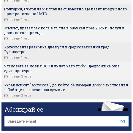
преди 1 час
България, Румъния и Испания съвместно ще пазят въздушното
пространство на НАТО
преди 1 час
Мъжът, врязал се с кола в тълпа в Мюнхен през 2025 г., получи
доживотна присъда
преди 1 час
Археолозите разкриха две кули в средновековния град
Русокастро
преди 1 час
Членовете за новия ВСС никнат като гъби: Предложиха още
един прокурор
преди 2 часа
Украинският "Антонов", до който бе намерен дрон с експлозиви
в Лайпциг, е превозвал оръжие
преди 2 часа
Абонирай се