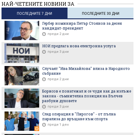
НАЙ-ЧЕТЕНИТЕ НОВИНИ ЗА
ПОСЛЕДНИТЕ 7 ДНИ
ПОСЛЕДНИТЕ 30 ДНИ
Гербер номинира Петър Стоянов за десен
кандидат-президент
преди 2 дни
НОИ предлага нова електронна услуга
преди 3 дни
Случаят "Ива Михайлова" влиза в Народното
събрание
преди 2 дни
Борисов е понатежал и се чуди как да излъже
закона - съмнителна позиция на Вълчев
разбуни духовете
преди 3 дни
След операция в "Пирогов" - от пълна
парализа до връщане към спорта
преди 1 ден