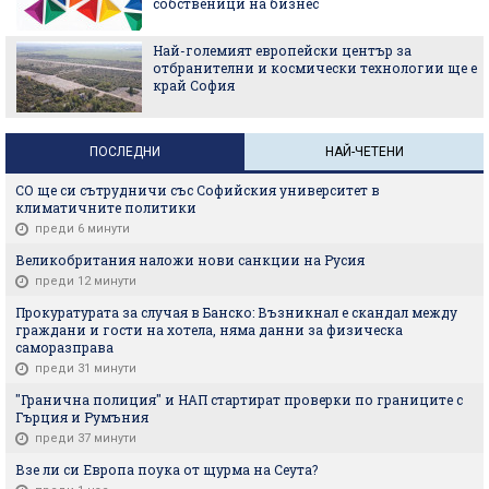
собственици на бизнес
Най-големият европейски център за
отбранителни и космически технологии ще е
край София
ПОСЛЕДНИ
НАЙ-ЧЕТЕНИ
СО ще си сътрудничи със Софийския университет в
климатичните политики
преди 6 минути
Великобритания наложи нови санкции на Русия
преди 12 минути
Прокуратурата за случая в Банско: Възникнал е скандал между
граждани и гости на хотела, няма данни за физическа
саморазправа
преди 31 минути
"Гранична полиция" и НАП стартират проверки по границите с
Гърция и Румъния
преди 37 минути
Взе ли си Европа поука от щурма на Сеута?