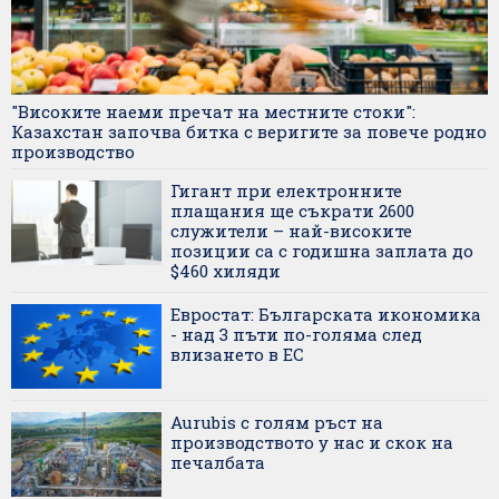
"Високите наеми пречат на местните стоки":
Казахстан започва битка с веригите за повече родно
производство
Гигант при електронните
плащания ще съкрати 2600
служители – най-високите
позиции са с годишна заплата до
$460 хиляди
Евростат: Българската икономика
- над 3 пъти по-голяма след
влизането в ЕС
Aurubis с голям ръст на
производството у нас и скок на
печалбата