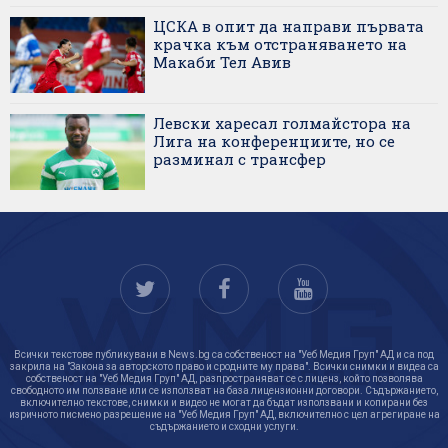
ЦСКА в опит да направи първата
крачка към отстраняването на
Макаби Тел Авив
Левски харесал голмайстора на
Лига на конференциите, но се
разминал с трансфер
Всички текстове публикувани в News.bg са собственост на "Уеб Медия Груп" АД и са под
закрила на "Закона за авторското право и сродните му права". Всички снимки и видеа са
собственост на "Уеб Медия Груп" АД, разпространяват се с лиценз, който позволява
свободното им ползване или се използват на база лицензионни договори. Съдържанието,
включително текстове, снимки и видео не могат да бъдат използвани и копирани без
изричното писмено разрешение на "Уеб Медия Груп" АД, включително с цел агрегиране на
съдържанието и сходни услуги.