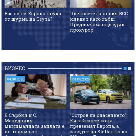
Взе ли си Европа поука
Членовете за новия ВСС
от щурма на Сеута?
никнат като гъби:
Предложиха още един
прокурор
БИЗНЕС
04.08.2026
04.08.2026
В Сърбия и С.
"Остров на спасението":
Македония
Китайските коли
минималната заплата е
превземат Европа, а
по-голяма от
заводът на Stellantis на