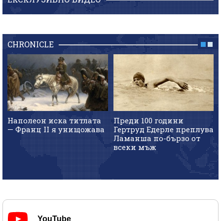
CHRONICLE
Наполеон иска титлата
Преди 100 години
— Франц II я унищожава
Гертруд Едерле преплува
Ламанша по-бързо от
всеки мъж
YouTube