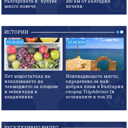
българската и "купува"
200 км от България
много повече
печели
ИСТОРИИ
05.08.2026
05.08.2026
Пет недостатъка на
Изненадващото място,
използването на
определено за най-
чекмеджето за плодове
добрия плаж в България
и зеленчуци в
според TripAdvisor (и
хладилника
останалите в топ 10)
ЕКСКЛУЗИВНО ВИДЕО