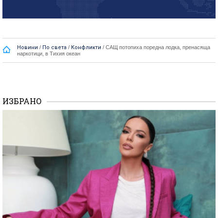
Новини
/
По света
/
Конфликти
/
САЩ потопиха поредна лодка, пренасяща
наркотици, в Тихия океан
ИЗБРАНО