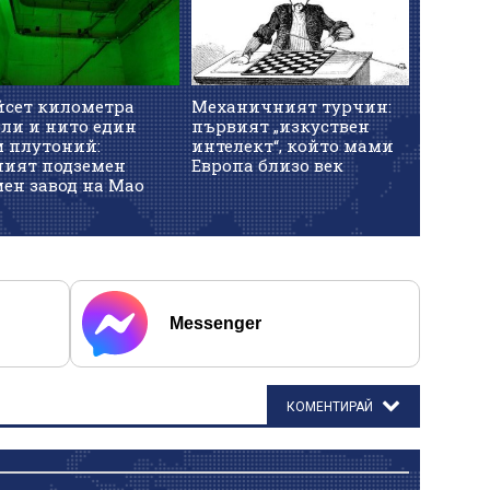
йсет километра
Механичният турчин:
ели и нито един
първият „изкуствен
м плутоний:
интелект“, който мами
ният подземен
Европа близо век
ен завод на Мао
Messenger
КОМЕНТИРАЙ