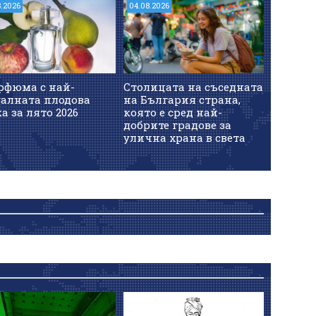
8.2026
04.08.2026
рфюма с най-
Столицата на съседната
уалната плодова
на България страна,
а за лято 2026
която е сред най-
добрите градове за
улична храна в света