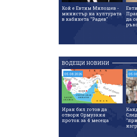
Кой е Евтим Милошев -
Евт
министър на културата
Пра
в кабинета "Радев"
да с
рък
ВОДЕЩИ НОВИНИ
05.08.2026
05.0
Иран бил готов да
Кан
отвори Ормузкия
След
проток за 4 месеца
"при
изгр