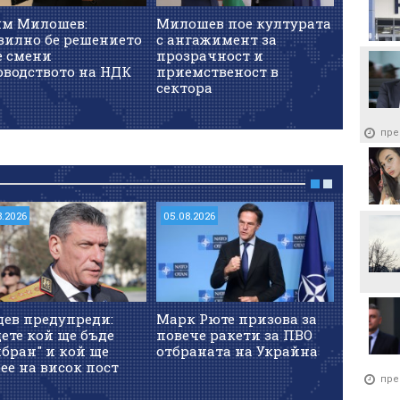
им Милошев:
Милошев пое културата
Евтим 
вилно бе решението
с ангажимент за
постав
е смени
прозрачност и
творци 
оводството на НДК
приемственост в
дейност
сектора
пре
8.2026
05.08.2026
05.08.202
дев предупреди:
Марк Рюте призова за
Израел 
ете кой ще бъде
повече ракети за ПВО
ракетна
бран" и кой ще
отбраната на Украйна
голям о
ее на висок пост
пре