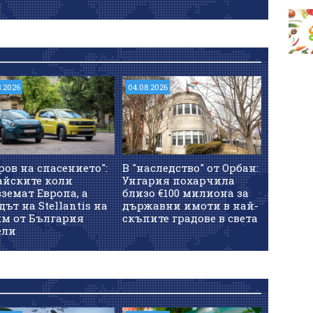
8.2026
04.08.2026
ров на спасението":
В "наследство" от Орбан:
айските коли
Унгария похарчила
земат Европа, а
близо €100 милиона за
дът на Stellantis на
държавни имоти в най-
км от България
скъпите градове в света
ели