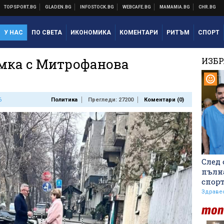
У НАС
ПО СВЕТА
ИКОНОМИКА
КОМЕНТАРИ
РИТЪМ
СПОРТ
мка с Митрофанова
ИЗБ
6
Политика
Прегледи: 27200
Коментари (
0
)
След 
пълн
спор
Здраве