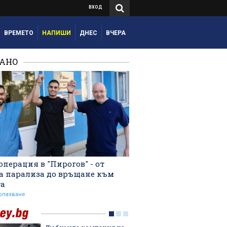
ВХОД
ВРЕМЕТО
НАПИШИ
ДНЕС
ВЧЕРА
РАНО
операция в "Пирогов" - от
а парализа до връщане към
та
опазване