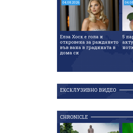
04.08.2026
04.0
Елза Хоск е гола и
5 па
откровена за раждането
акт
във вана в градината в
нотк
дома си
ЕКСКЛУЗИВНО ВИДЕО
CHRONICLE