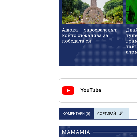
Ашока — завоевателят,
Два
който съжалява за
тун
победата си
гра
тай
атом
YouTube
КОМЕНТАРИ (
0
)
СОРТИРАЙ
MAMAMIA