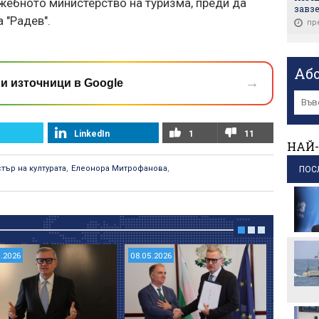
ужебното министерство на туризма, преди да
завзе
 "Радев".
пр
Масо
пр
Аб
→
и източници в Google
Axios
Лива
пр
LinkedIn
1
11
Канде
НАЙ-
"приб
пр
тър на културата
,
Елеонора Митрофанова
,
ПОС
Израе
голям
пр
7.2026
08.05.2026
16.05.202