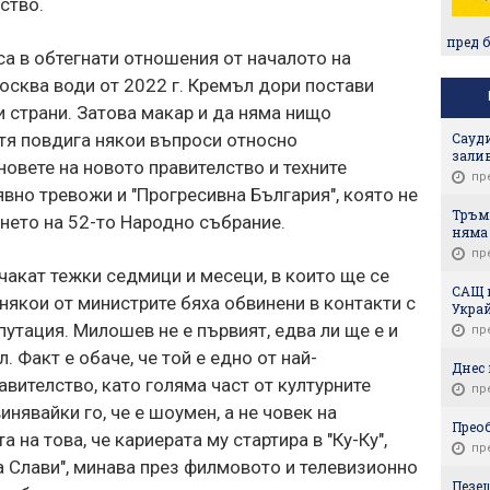
ство.
пред 
са в обтегнати отношения от началото на
осква води от 2022 г. Кремъл дори постави
и страни. Затова макар и да няма нищо
Сауди
тя повдига някои въпроси относно
зали
новете на новото правителство и техните
пр
явно тревожи и "Прогресивна България", която не
Тръмп
нето на 52-то Народно събрание.
няма
пр
 чакат тежки седмици и месеци, в които ще се
САЩ 
някои от министрите бяха обвинени в контакти с
Укра
путация. Милошев не е първият, едва ли ще е и
пр
 Факт е обаче, че той е едно от най-
Днес 
вителство, като голяма част от културните
пр
инявайки го, че е шоумен, а не човек на
Прео
 на това, че кариерата му стартира в "Ку-Ку",
пр
на Слави", минава през филмовото и телевизионно
Пезеш