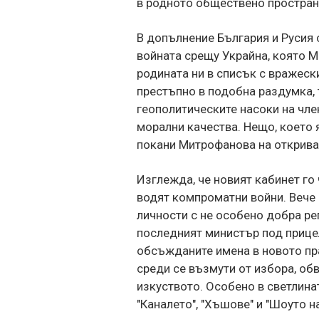
в родното обществено простран
В допълнение България и Русия 
войната срещу Украйна, която М
родината ни в списък с вражеск
престъпно в подобна раздумка, 
геополитическите насоки на чле
морални качества. Нещо, което 
покани Митрофанова на открива
Изглежда, че новият кабинет го
водят компроматни войни. Вече 
личности с не особено добра ре
последният министър под прицел.
обсъжданите имена в новото пра
среди се възмути от избора, обв
изкуството. Особено в светлината
"Каналето", "Хъшове" и "Шоуто 