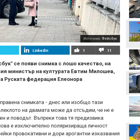
Стотици посрещнаха
Мохамед Салах в Турция
Неймар избухна с нов
скандал след мач в
Бразилия
Източник:
Фейсбук
Вицепрезидентът на
LinkedIn
1
11
УЕФА: Имаме нужда от
кандидат срещу
Инфантино
сбук" се появи снимка с лошо качество, на
Акрам Бурас може да
новия министър на културата Евтим Милошев,
отсъства дълго от
на Руската федерация Елеонора
терените
Христо Янев вече е
наясно със състава за
аправена снимката - днес или изобщо тази
мача с Макаби
блеклото на двамата може да отсъдим, че не е
сен и поводът. Въпреки това тя предизвика
Левски - Кайрат може да
се окаже последния
ова е изключително поляризираща личност
евромач на "Герена" в
този му вид
авейки провокативни и дори арогантни изказвания