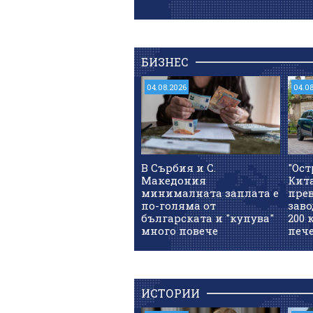
БИЗНЕС
04.08.2026
04.0
В Сърбия и С.
"Ост
Македония
Кит
минималната заплата е
прев
по-голяма от
заво
българската и "купува"
200 
много повече
печ
ИСТОРИИ