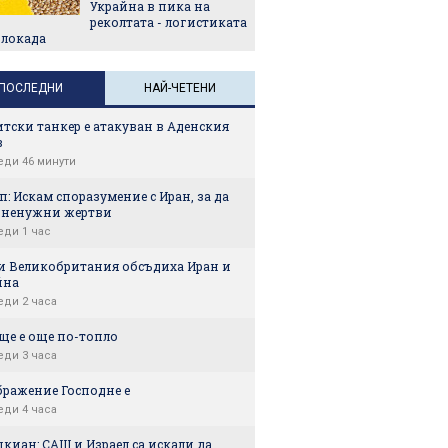
Украйна в пика на
реколтата - логистиката
блокада
ПОСЛЕДНИ
НАЙ-ЧЕТЕНИ
тски танкер е атакуван в Аденския
в
еди 46 минути
: Искам споразумение с Иран, за да
 ненужни жертви
еди 1 час
и Великобритания обсъдиха Иран и
йна
еди 2 часа
ще е още по-топло
еди 3 часа
бражение Господне е
еди 4 часа
киан: САЩ и Израел са искали да