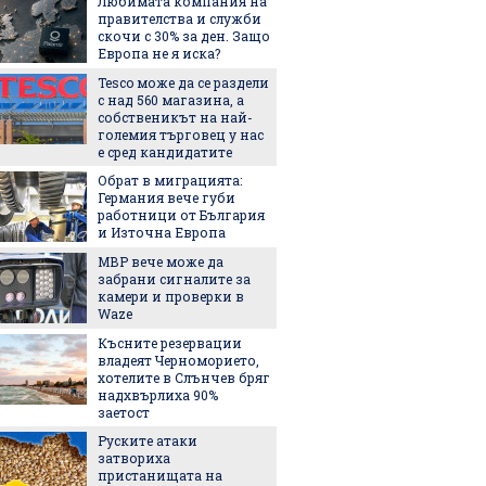
Любимата компания на
5 люби
правителства и служби
лятото
скочи с 30% за ден. Защо
Европа не я иска?
Tesco може да се раздели
Пет не
с над 560 магазина, а
използ
собственикът на най-
чекмед
големия търговец у нас
и зеле
е сред кандидатите
хладил
Обрат в миграцията:
Държав
Германия вече губи
евтини
работници от България
ток в с
и Източна Европа
МВР вече може да
Изнена
забрани сигналите за
опреде
камери и проверки в
добрия
Waze
според 
останал
Късните резервации
След Т
владеят Черноморието,
още ед
хотелите в Слънчев бряг
официа
надхвърлиха 90%
името с
заетост
Руските атаки
Къде в
затвориха
безпла
пристанищата на
отпад