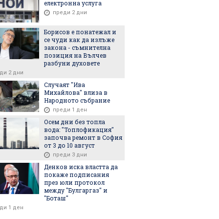
електронна услуга
Милошев
Министърът на
Министерс
преди 2 дни
я младите
културата за НДК:
културата
във фокуса на
Върху мен натиск не е
работа с 
Борисов е понатежал и
та си
оказван
сектор по 
се чуди как да излъже
реформи
закона - съмнителна
позиция на Вълчев
разбуни духовете
ди 2 дни
Случаят "Ива
Михайлова" влиза в
Народното събрание
преди 1 ден
6
05.08.2026
05.08.2026
Осем дни без топла
вода: "Топлофикация"
започва ремонт в София
от 3 до 10 август
преди 3 дни
Денков иска властта да
успешно тества
Съдът на ЕС допусна
„Демократ
покаже подписания
през юли протокол
 система с
забрана на сигналите за
България“
между "Булгаргаз" и
бсег
полицейски проверки в
Гълъб Дон
"Боташ"
Waze и други
държавния
ди 1 ден
приложения
Пловдивск