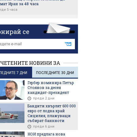
мат Иран за 48 часа
еди 5 часа
во убийство в Северна Каролина
еди 6 часа
онирай се
: Има прогрес на преговорите между
н и Израел
еди 6 часа
в предупреди: Следете кой ще бъде
ЧЕТЕНИТЕ НОВИНИ ЗА
ран" и кой ще изгрее на висок пост
еди 7 часа
ЛЕДНИТЕ 7 ДНИ
ПОСЛЕДНИТЕ 30 ДНИ
л успешно тества ракетна система с
Гербер номинира Петър
 обсег
Стоянов за десен
еди 7 часа
кандидат-президент
преди 2 дни
Бандити хвърлят 600 000
6
17.07.2026
31.07.2026
евро от лодка край
Сицилия, плажуващи
събират банкноти
преди 6 дни
НОИ предлага нова