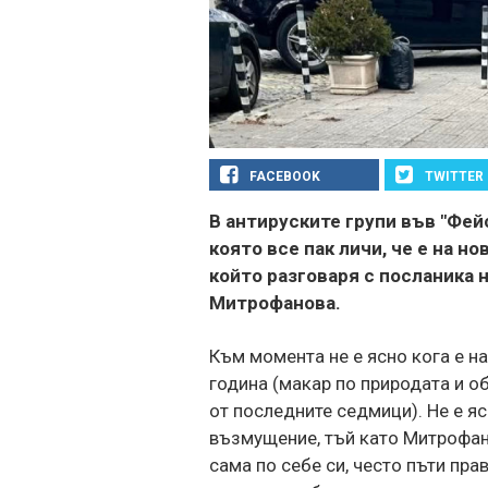
FACEBOOK
TWITTER
В антируските групи във "Фей
която все пак личи, че е на 
който разговаря с посланика 
Митрофанова.
Към момента не е ясно кога е н
година (макар по природата и о
от последните седмици). Не е я
възмущение, тъй като Митрофан
сама по себе си, често пъти пр