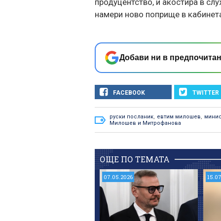
продуцентство, и акостира в сл
намери ново поприще в кабинета
Добави ни в предпочитан
FACEBOOK
TWITTER
руски посланик
,
евтим милошев
,
минис
Милошев и Митрофанова
ОЩЕ ПО ТЕМАТА
07.05.2026
15.0