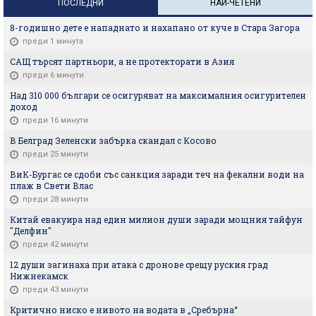
ПОСЛЕДНИ
НАЙ-ЧЕТЕНИ
8-годишно дете е нападнато и нахапано от куче в Стара Загора
преди 1 минута
САЩ търсят партньори, а не протекторати в Азия
преди 6 минути
Над 310 000 българи се осигуряват на максималния осигурителен
доход
преди 16 минути
В Белград Зеленски забърка скандал с Косово
преди 25 минути
ВиК-Бургас се сдоби със санкция заради теч на фекални води на
плаж в Свети Влас
преди 28 минути
Китай евакуира над един милион души заради мощния тайфун
"Делфин"
преди 42 минути
12 души загинаха при атака с дронове срещу руския град
Нижнекамск
преди 43 минути
Критично ниско е нивото на водата в „Сребърна“