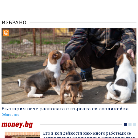
ИЗБРАНО
България вече разполага с първата си зоолинейка
Общество
Ето в кои дейности най-много работещи се
осигуряват на максимален и минимален праг