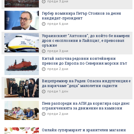
преди 3 дни
Гербер номинира Петър Стоянов за десен
кандидат-президент
преди 6 дни
Украинският "Антонов", до който бе намерен
дрон с експлозиви в Лайпциг, е превозвал
оръжие
преди 3 дни
Китай започва редовни контейнерни
превози до Европа по Северния морски път
преди 2 дни
Вицепремиер на Радев: Опасна индулгенция е
да наричаме "деца" малолетни садисти
преди 1 ден
Пеев разпореди на АПИ да коригира още днес
ограниченията за движение на камиони
преди 2 дни
Онлайн супермаркет и хранителен магазин