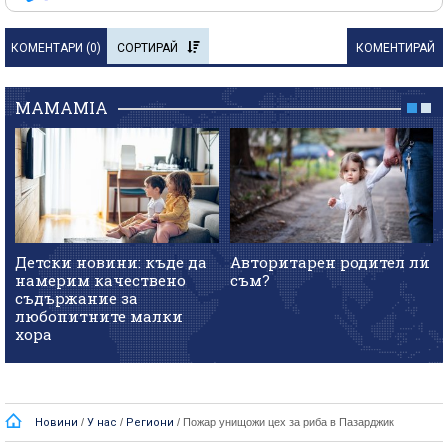
КОМЕНТАРИ (
0
)
СОРТИРАЙ
КОМЕНТИРАЙ
MAMAMIA
Детски новини: къде да
Авторитарен родител ли
намерим качествено
съм?
съдържание за
любопитните малки
хора
Новини
/
У нас
/
Региони
/
Пожар унищожи цех за риба в Пазарджик