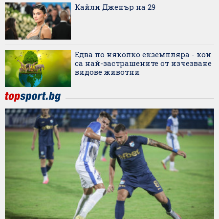
Кайли Дженър на 29
Едва по няколко екземпляра - кои
са най-застрашените от изчезване
видове животни