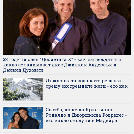
33 години след "Досиетата X" - как изглеждат и с
какво се занимават днес Джилиан Андерсън и
Дейвид Духовни
Дъждовната вода като решение
срещу екстремните жеги - ето как
Сватба, но не на Кристиано
Роналдо и Джорджина Родригес -
ето какво се случи в Мадейра