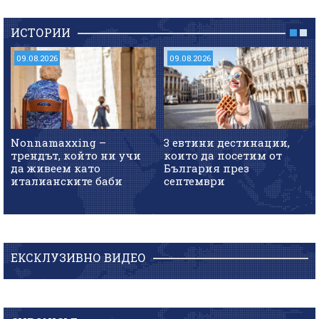
ИСТОРИИ
09.08.2026
09.08.2026
Nonnamaxxing –
3 евтини дестинации,
трендът, който ни учи
които да посетим от
да живеем като
България през
италианските баби
септември
ЕКСКЛУЗИВНО ВИДЕО