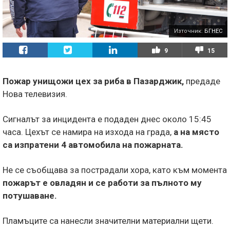
Източник:
БГНЕС
9
15
Пожар унищожи цех за риба в Пазарджик,
предаде
Нова телевизия.
Сигналът за инцидента е подаден днес около 15:45
часа. Цехът се намира на изхода на града,
а на място
са изпратени 4 автомобила на пожарната.
Не се съобщава за пострадали хора, като към момента
пожарът е овладян и се работи за пълното му
потушаване.
Пламъците са нанесли значителни материални щети.