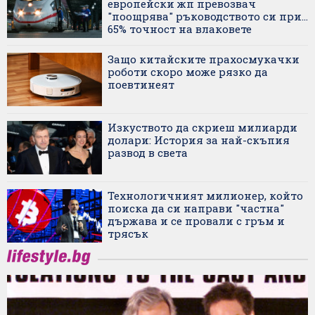
европейски жп превозвач
"поощрява" ръководството си при...
65% точност на влаковете
Защо китайските прахосмукачки
роботи скоро може рязко да
поевтинеят
Изкуството да скриеш милиарди
долари: История за най-скъпия
развод в света
Технологичният милионер, който
поиска да си направи "частна"
държава и се провали с гръм и
трясък