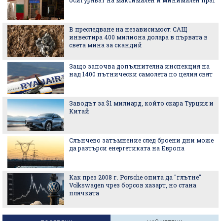
В преследване на независимост: САЩ
инвестира 400 милиона долара в първата в
света мина за скандий
Защо започва допълнителна инспекция на
над 1400 пътнически самолета по целия свят
Заводът за $1 милиард, който скара Турция и
Китай
Слънчево затъмнение след броени дни може
да разтърси енергетиката на Европа
Как през 2008 г. Porsche опита да "глътне"
Volkswagen чрез борсов хазарт, но стана
плячката