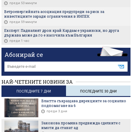
преди 53 минути
Ветроенергийната асоциация предупреди за риск за
инвестициите заради ограничения в ИНПЕК
преди 59 минути
Експерт: Падналият дрон край Кардам е украински, но друга
държава може да го е насочила към България
преди 1 час
Абонирай се
НАЙ-ЧЕТЕНИТЕ НОВИНИ ЗА
ПОСЛЕДНИТЕ 7 ДНИ
ПОСЛЕДНИТЕ 30 ДНИ
Властта съкращава дирекциите за социално
подпомагане на 6
преди 3 дни
Законова промяна предвижда сделките с
имоти да станат ад