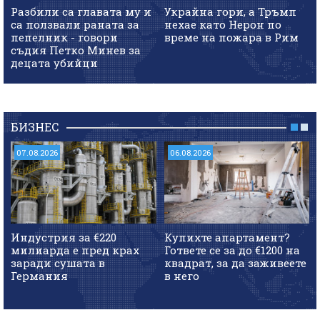
Разбили са главата му и
Украйна гори, а Тръмп
са ползвали раната за
нехае като Нерон по
пепелник - говори
време на пожара в Рим
съдия Петко Минев за
децата убийци
БИЗНЕС
07.08.2026
06.08.2026
Индустрия за €220
Купихте апартамент?
милиарда е пред крах
Гответе се за до €1200 на
заради сушата в
квадрат, за да заживеете
Германия
в него