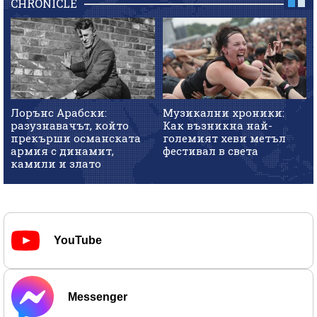
CHRONICLE
Лорънс Арабски:
Музикални хроники:
разузнавачът, който
Как възникна най-
прекърши османската
големият хеви метъл
армия с динамит,
фестивал в света
камили и злато
YouTube
Messenger