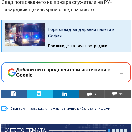
След погасяването на пожара служители на РУ-
Пазарджик ще извърши оглед на място.
Гори склад за дървени палети в
София
При инцидента няма пострадали
Добави ни в предпочитани източници в
→
Google
9
15
България
,
пазарджик
,
пожар
,
региони
,
риба
,
цех
,
унищожи
ОЩЕ ПО ТЕМАТА