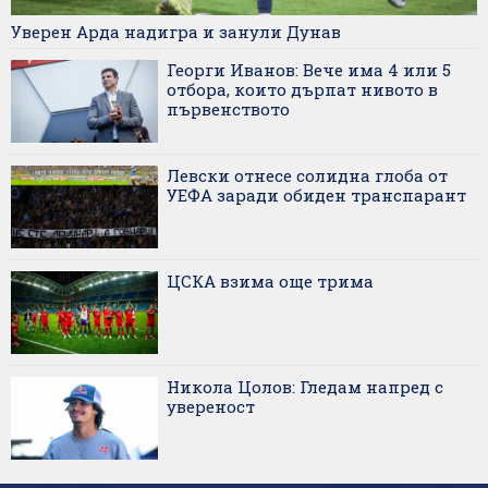
Уверен Арда надигра и занули Дунав
Георги Иванов: Вече има 4 или 5
отбора, които дърпат нивото в
първенството
Левски отнесе солидна глоба от
УЕФА заради обиден транспарант
ЦСКА взима още трима
Никола Цолов: Гледам напред с
увереност