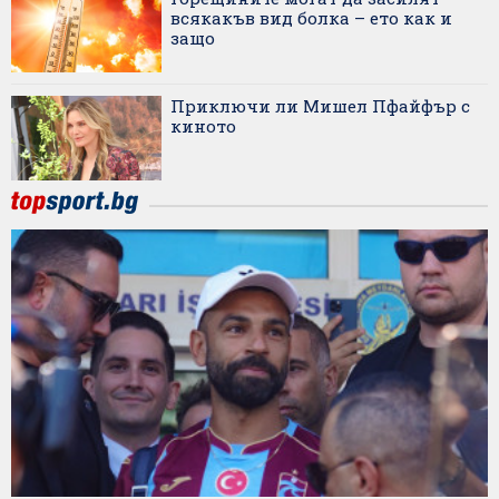
всякакъв вид болка – ето как и
защо
Приключи ли Мишел Пфайфър с
киното