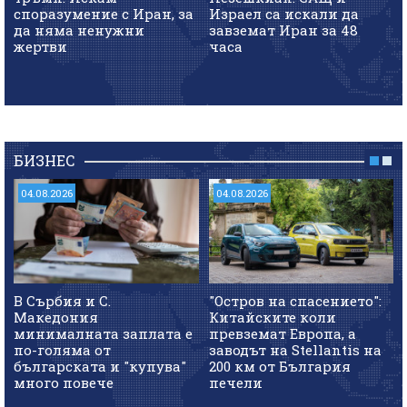
споразумение с Иран, за
Израел са искали да
да няма ненужни
завземат Иран за 48
жертви
часа
БИЗНЕС
04.08.2026
04.08.2026
В Сърбия и С.
"Остров на спасението":
Македония
Китайските коли
минималната заплата е
превземат Европа, а
по-голяма от
заводът на Stellantis на
българската и "купува"
200 км от България
много повече
печели