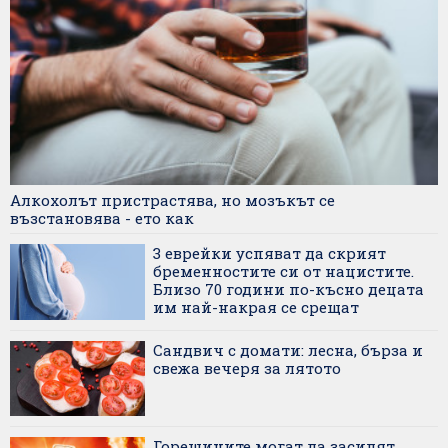
Алкохолът пристрастява, но мозъкът се
възстановява - ето как
3 еврейки успяват да скрият
бременностите си от нацистите.
Близо 70 години по-късно децата
им най-накрая се срещат
Сандвич с домати: лесна, бърза и
свежа вечеря за лятото
Горещините могат да засилят