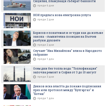
Сицилия, плажуващи събират банкноти
преди 6 дни
НОИ предлага нова електронна услуга
преди 2 дни
Борисов е понатежал и се чуди как да излъже
закона - съмнителна позиция на Вълчев
разбуни духовете
преди 2 дни
Случаят "Ива Михайлова" влиза в Народното
събрание
преди 1 ден
Осем дни без топла вода: "Топлофикация"
започва ремонт в София от 3 до 10 август
преди 3 дни
Денков иска властта да покаже подписания
през юли протокол между "Булгаргаз" и
"Боташ"
преди 1 ден