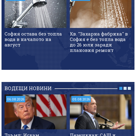
София остава без топла
Кв. "Захарна фабрика" в
вода в началото на
София е без топла вода
август
до 26 юли заради
плановия ремонт
ВОДЕЩИ НОВИНИ
06.08.2026
05.08.2026
Тръмп: Искам
Пезешкиан: САЩ и