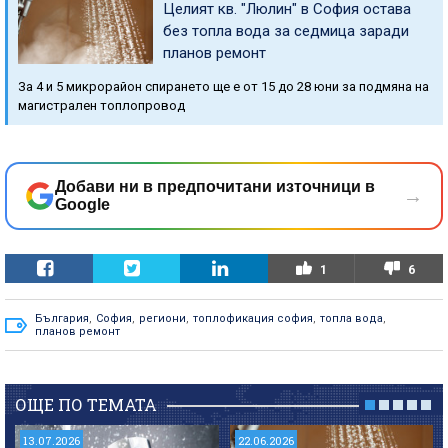
Целият кв. "Люлин" в София остава
без топла вода за седмица заради
планов ремонт
За 4 и 5 микрорайон спирането ще е от 15 до 28 юни за подмяна на
магистрален топлопровод
Добави ни в предпочитани източници в
→
Google
1
6
България
,
София
,
региони
,
топлофикация софия
,
топла вода
,
планов ремонт
ОЩЕ ПО ТЕМАТА
13.07.2026
22.06.2026