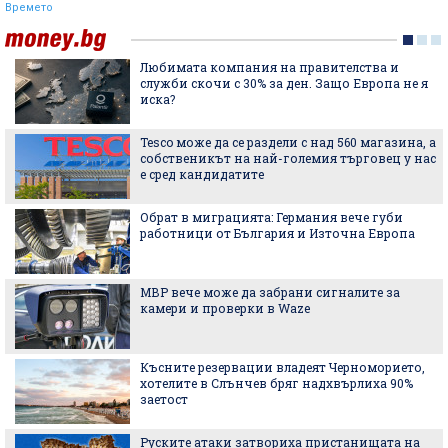
Времето
Любимата компания на правителства и
служби скочи с 30% за ден. Защо Европа не я
иска?
Tesco може да се раздели с над 560 магазина, а
собственикът на най-големия търговец у нас
е сред кандидатите
Обрат в миграцията: Германия вече губи
работници от България и Източна Европа
МВР вече може да забрани сигналите за
камери и проверки в Waze
Късните резервации владеят Черноморието,
хотелите в Слънчев бряг надхвърлиха 90%
заетост
Руските атаки затвориха пристанищата на