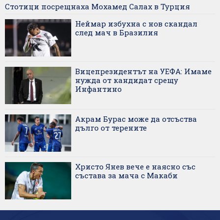
Стотици посрещнаха Мохамед Салах в Турция
Неймар избухна с нов скандал
след мач в Бразилия
Вицепрезидентът на УЕФА: Имаме
нужда от кандидат срещу
Инфантино
Акрам Бурас може да отсъства
дълго от терените
Христо Янев вече е наясно със
състава за мача с Макаби