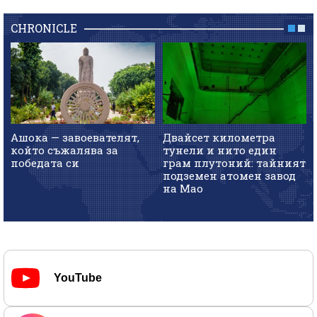
CHRONICLE
Ашока — завоевателят,
Двайсет километра
който съжалява за
тунели и нито един
победата си
грам плутоний: тайният
подземен атомен завод
на Мао
YouTube