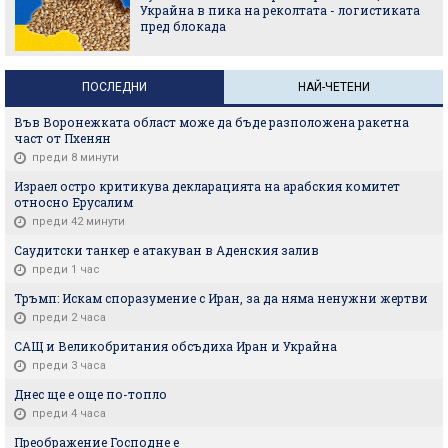
Украйна в пика на реколтата - логистиката
пред блокада
ПОСЛЕДНИ
НАЙ-ЧЕТЕНИ
Във Воронежката област може да бъде разположена ракетна
част от Пхенян
преди 8 минути
Израел остро критикува декларацията на арабския комитет
относно Ерусалим
преди 42 минути
Саудитски танкер е атакуван в Аденския залив
преди 1 час
Тръмп: Искам споразумение с Иран, за да няма ненужни жертви
преди 2 часа
САЩ и Великобритания обсъдиха Иран и Украйна
преди 3 часа
Днес ще е още по-топло
преди 4 часа
Преображение Господне е