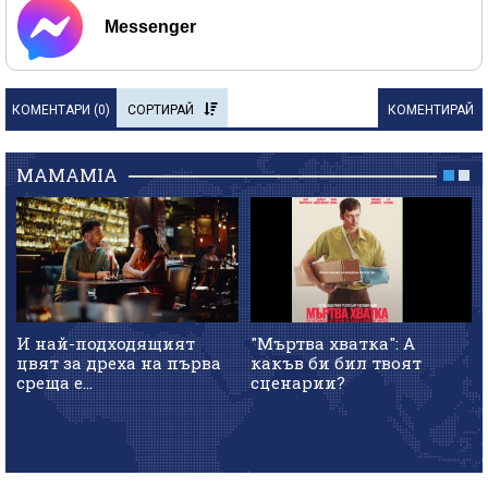
Messenger
КОМЕНТАРИ (
0
)
СОРТИРАЙ
КОМЕНТИРАЙ
MAMAMIA
И най-подходящият
"Мъртва хватка": А
цвят за дреха на първа
какъв би бил твоят
среща е...
сценарии?