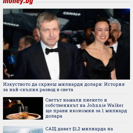
Изкуството да скриеш милиарди долари: История
за най-скъпия развод в света
Светът намали пиенето и
собственикът на Johnnie Walker
ще прави икономии за 1 милиард
долара
САЩ дават $1,2 милиарда на