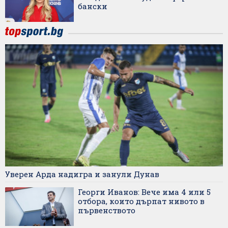
бански
Уверен Арда надигра и занули Дунав
Георги Иванов: Вече има 4 или 5
отбора, които дърпат нивото в
първенството