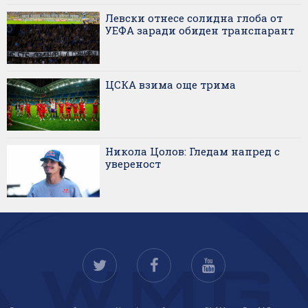
Левски отнесе солидна глоба от
УЕФА заради обиден транспарант
ЦСКА взима още трима
Никола Цолов: Гледам напред с
увереност