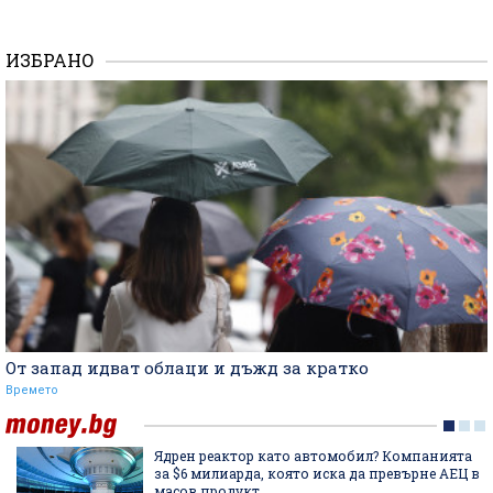
ИЗБРАНО
От запад идват облаци и дъжд за кратко
Времето
Ядрен реактор като автомобил? Компанията
за $6 милиарда, която иска да превърне АЕЦ в
масов продукт