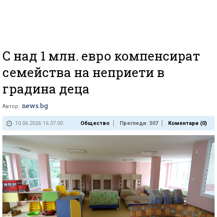
С над 1 млн. евро компенсират
семейства на неприети в
градина деца
news.bg
Автор:
10.06.2026 16:37:00
Общество
Прегледи: 307
Коментари (
0
)