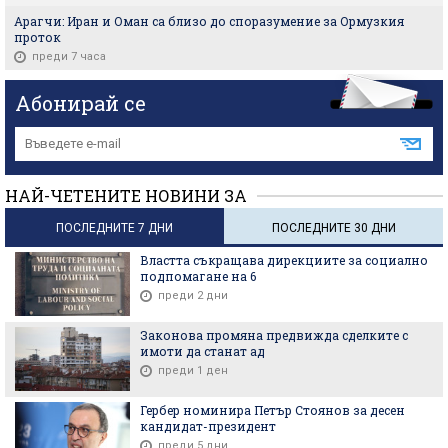
Арагчи: Иран и Оман са близо до споразумение за Ормузкия
проток
преди 7 часа
Абонирай се
НАЙ-ЧЕТЕНИТЕ НОВИНИ ЗА
ПОСЛЕДНИТЕ 7 ДНИ
ПОСЛЕДНИТЕ 30 ДНИ
Властта съкращава дирекциите за социално
подпомагане на 6
преди 2 дни
Законова промяна предвижда сделките с
имоти да станат ад
преди 1 ден
Гербер номинира Петър Стоянов за десен
кандидат-президент
преди 5 дни