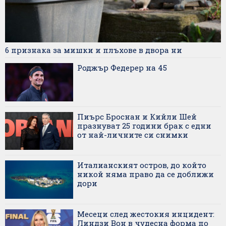
6 признака за мишки и плъхове в двора ни
Роджър Федерер на 45
Пиърс Броснан и Кийли Шей
празнуват 25 години брак с едни
от най-личните си снимки
Италианският остров, до който
никой няма право да се доближи
дори
Месеци след жестокия инцидент:
Линдзи Вон в чудесна форма по