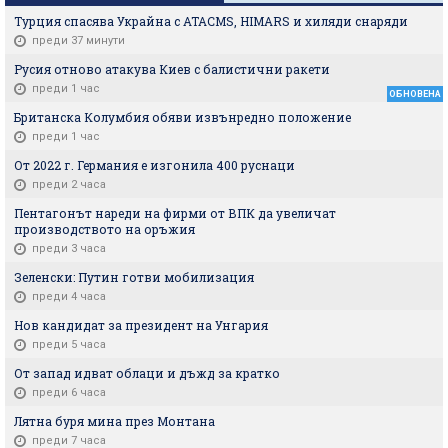
Турция спасява Украйна с ATACMS, HIMARS и хиляди снаряди
преди 37 минути
Русия отново атакува Киев с балистични ракети
преди 1 час
ОБНОВЕНА
Британска Колумбия обяви извънредно положение
преди 1 час
От 2022 г. Германия е изгонила 400 руснаци
преди 2 часа
Пентагонът нареди на фирми от ВПК да увеличат
производството на оръжия
преди 3 часа
Зеленски: Путин готви мобилизация
преди 4 часа
Нов кандидат за президент на Унгария
преди 5 часа
От запад идват облаци и дъжд за кратко
преди 6 часа
Лятна буря мина през Монтана
преди 7 часа