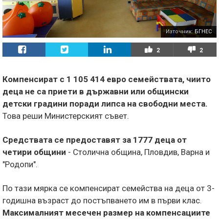
Източник:
БГНЕС
2
2
Компенсират с 1 105 414 евро семействата, чиито
деца не са приети в държавни или общински
детски градини поради липса на свободни места.
Това реши Министерският съвет.
Средствата се предоставят за 1777 деца от
четири общини
- Столична община, Пловдив, Варна и
"Родопи".
По тази мярка се компенсират семейства на деца от 3-
годишна възраст до постъпването им в първи клас.
Максималният месечен размер на компенсациите