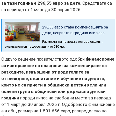
за тази година е 296,55 евро за дете
. Средствата са
за периода от 1 март до 30 април 2026 г.
296,55 евро става компенсацията за
деца, неприети в градина или ясла
Размерът на помощта остава същият,
еквивалентен на досегашните 580 лв.
С друго решение правителството одобри
финансиране
за извършване на плащания за компенсиране на
разходите, извършени от родителите за
отглеждане, възпитание и обучение на децата,
които не са приети в общински детски ясли или
яслени групи в общински или държавни детски
градини
поради липса на свободни места за периода
от 1 март до 30 април 2026 г. Одобреното финансиране
е в общ размер на 1 591 656 евро, разпределено по