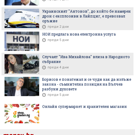
Украинският "Антонов", до който бе намерен
дрон с експлозиви в Лайпциг, е превозвал
оръжие
преди 2 дни
НОИ предлага нова електронна услуга
преди 5 дни
Случаят "Ива Михайлова" влиза в Народното
събрание
преди 4 дни
Борисов е понатежал и се чуди как да излъже
закона - съмнителна позиция на Вълчев
разбуни духовете
преди 5 дни
Онлайн супермаркет и хранителен магазин