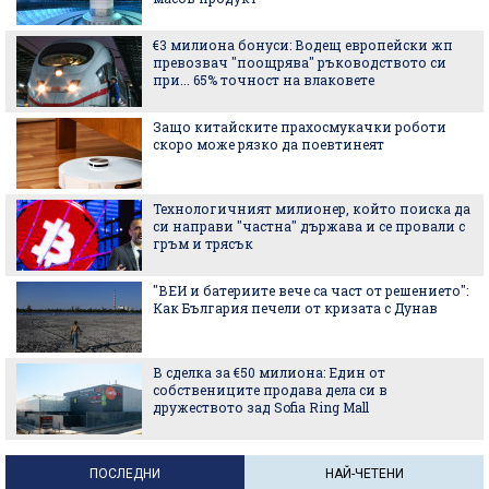
€3 милиона бонуси: Водещ европейски жп
превозвач "поощрява" ръководството си
при... 65% точност на влаковете
Защо китайските прахосмукачки роботи
скоро може рязко да поевтинеят
Технологичният милионер, който поиска да
си направи "частна" държава и се провали с
гръм и трясък
"ВЕИ и батериите вече са част от решението":
Как България печели от кризата с Дунав
В сделка за €50 милиона: Един от
собствениците продава дела си в
дружеството зад Sofia Ring Mall
ПОСЛЕДНИ
НАЙ-ЧЕТЕНИ