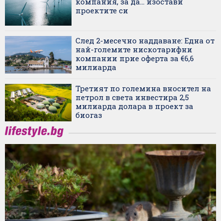
компания, за да... изостави
проектите си
След 2-месечно наддаване: Една от
най-големите нискотарифни
компании прие оферта за €6,6
милиарда
Третият по големина вносител на
петрол в света инвестира 2,5
милиарда долара в проект за
биогаз