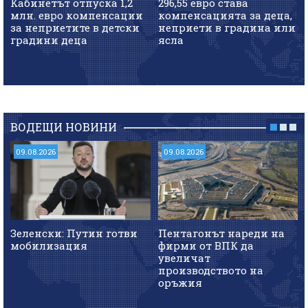
Кабинетът отпуска 1,2
296,55 евро става
млн. евро компенсации
компенсацията за деца,
за неприетите в детски
неприети в градина или
градини деца
ясла
ВОДЕЩИ НОВИНИ
09.08.2026
09.08.2026
Зеленски: Путин готви
Пентагонът нареди на
мобилизация
фирми от ВПК да
увеличат
производството на
оръжия