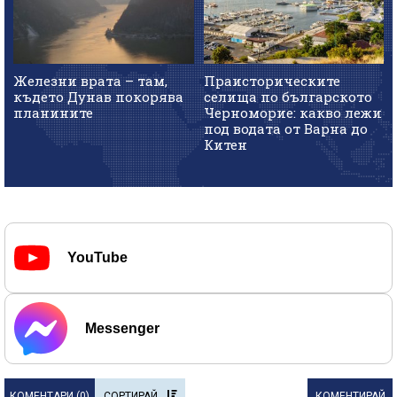
Железни врата – там,
Праисторическите
където Дунав покорява
селища по българското
планините
Черноморие: какво лежи
под водата от Варна до
Китен
YouTube
Messenger
КОМЕНТАРИ (
0
)
СОРТИРАЙ
КОМЕНТИРАЙ