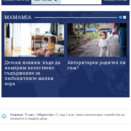
MAMAMIA
Детски новини: къде да
Авторитарен родител ли
намерим качествено
съм?
съдържание за
любопитните малки
хора
Новини
/
У нас
/
Общество
/
С над 1 млн. евро компенсират семейства на
неприети в градина деца