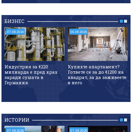
БИЗНЕС
07.08.2026
06.08.2026
Индустрия за €220
Купихте апартамент?
милиарда е пред крах
Гответе се за до €1200 на
заради сушата в
квадрат, за да заживеете
Германия
в него
ИСТОРИИ
07.08.2026
07.08.2026