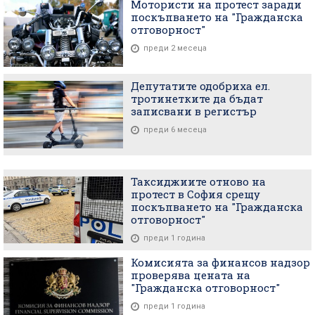
Мотористи на протест заради
поскъпването на "Гражданска
отговорност"
преди 2 месеца
Депутатите одобриха ел.
тротинетките да бъдат
записвани в регистър
преди 6 месеца
Таксиджиите отново на
протест в София срещу
поскъпването на "Гражданска
отговорност"
преди 1 година
Комисията за финансов надзор
проверява цената на
"Гражданска отговорност"
преди 1 година