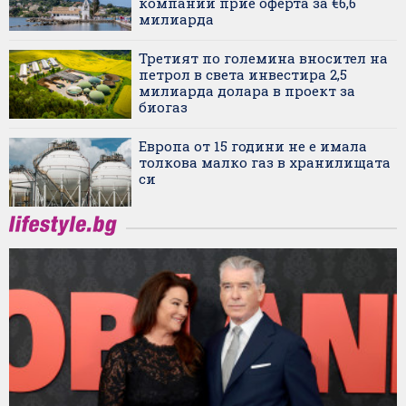
компании прие оферта за €6,6
милиарда
Третият по големина вносител на
петрол в света инвестира 2,5
милиарда долара в проект за
биогаз
Европа от 15 години не е имала
толкова малко газ в хранилищата
си