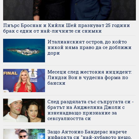
Пиърс Броснан и Кийли Шей празнуват 25 години
брак с едни от най-личните си снимки
Италианският остров, до който
никой няма право да се доближи
дори
Месеци след жестокия инцидент:
Линдзи Вон в чудесна форма по
бански
След раздялата със съпругата си -
братът на Анджелина Джоли с
изненадващо признание за
сексуалността си
Защо Антонио Бандерас нарече
инфаркта си "най-хубавото нещо,