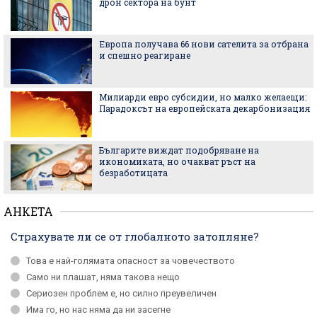
дрон сектора на бунт
Европа получава 66 нови сателита за отбрана
и спешно реагиране
Милиарди евро субсидии, но малко желаещи:
Парадоксът на европейската декарбонизация
Българите виждат подобряване на
икономиката, но очакват ръст на
безработицата
АНКЕТА
Страхувате ли се от глобалното затопляне?
Това е най-голямата опасност за човечеството
Само ни плашат, няма такова нещо
Сериозен проблем е, но силно преувеличен
Има го, но нас няма да ни засегне