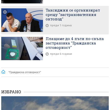
Таксиджии се организират
срещу "застрахователния
октопод"
преди 1 година
Плащаме до 4 пъти по-скъпа
застраховка "Гражданска
отговорност"
преди 6 години
"Гражданска отговорност"
ИЗБРАНО