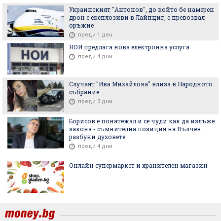
Украинският "Антонов", до който бе намерен
дрон с експлозиви в Лайпциг, е превозвал
оръжие
преди 1 ден
НОИ предлага нова електронна услуга
преди 4 дни
Случаят "Ива Михайлова" влиза в Народното
събрание
преди 3 дни
Борисов е понатежал и се чуди как да излъже
закона - съмнителна позиция на Вълчев
разбуни духовете
преди 4 дни
Онлайн супермаркет и хранителен магазин