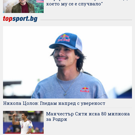
което му се е случвало"
Никола Цолов: Гледам напред с увереност
Манчестър Сити иска 80 милиона
за Родри