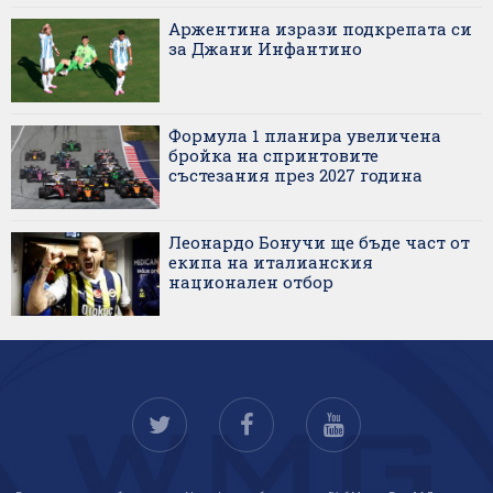
Аржентина изрази подкрепата си
за Джани Инфантино
Формула 1 планира увеличена
бройка на спринтовите
състезания през 2027 година
Леонардо Бонучи ще бъде част от
екипа на италианския
национален отбор