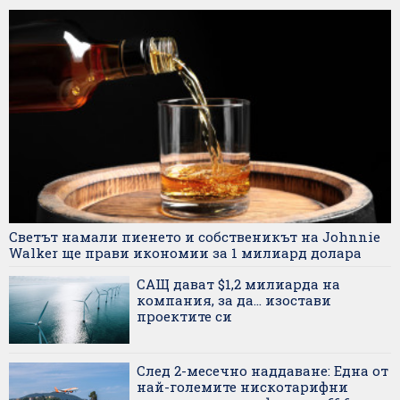
Светът намали пиенето и собственикът на Johnnie
Walker ще прави икономии за 1 милиард долара
САЩ дават $1,2 милиарда на
компания, за да... изостави
проектите си
След 2-месечно наддаване: Една от
най-големите нискотарифни