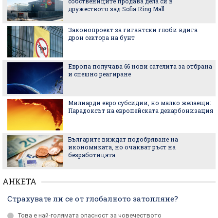
собствениците продава дела си в
дружеството зад Sofia Ring Mall
Законопроект за гигантски глоби вдига
дрон сектора на бунт
Европа получава 66 нови сателита за отбрана
и спешно реагиране
Милиарди евро субсидии, но малко желаещи:
Парадоксът на европейската декарбонизация
Българите виждат подобряване на
икономиката, но очакват ръст на
безработицата
АНКЕТА
Страхувате ли се от глобалното затопляне?
Това е най-голямата опасност за човечеството