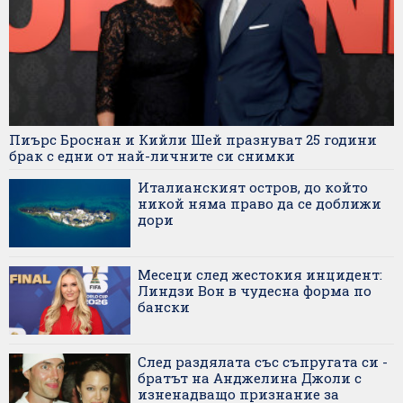
Пиърс Броснан и Кийли Шей празнуват 25 години
брак с едни от най-личните си снимки
Италианският остров, до който
никой няма право да се доближи
дори
Месеци след жестокия инцидент:
Линдзи Вон в чудесна форма по
бански
След раздялата със съпругата си -
братът на Анджелина Джоли с
изненадващо признание за