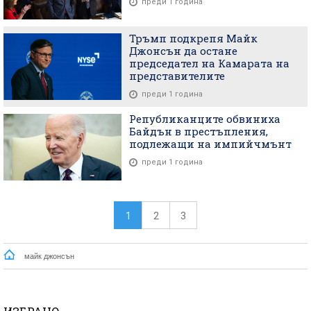
преди 1 година
Тръмп подкрепя Майк
Джонсън да остане
председател на Камарата на
представителите
преди 1 година
Републиканците обвиниха
Байдън в престъпления,
подлежащи на импийчмънт
преди 1 година
1
2
3
майк джонсън