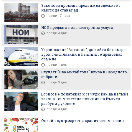
Законова промяна предвижда сделките с
имоти да станат ад
преди 17 часа
НОИ предлага нова електронна услуга
преди 4 дни
Украинският "Антонов", до който бе намерен
дрон с експлозиви в Лайпциг, е превозвал
оръжие
преди 1 ден
Случаят "Ива Михайлова" влиза в Народното
събрание
преди 3 дни
Борисов е понатежал и се чуди как да излъже
закона - съмнителна позиция на Вълчев
разбуни духовете
преди 4 дни
Онлайн супермаркет и хранителен магазин