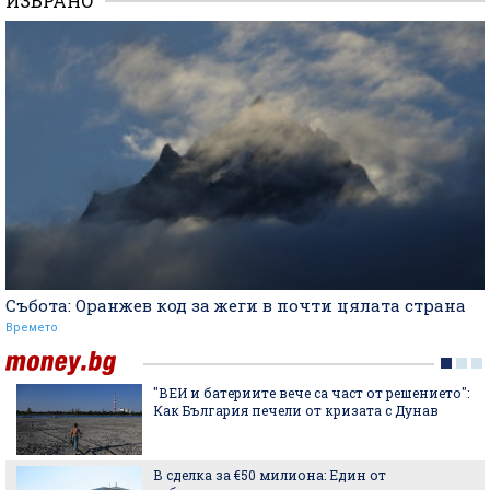
ИЗБРАНО
Събота: Оранжев код за жеги в почти цялата страна
Времето
"ВЕИ и батериите вече са част от решението":
Как България печели от кризата с Дунав
В сделка за €50 милиона: Един от