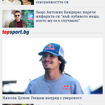
сексуалността си
Защо Антонио Бандерас нарече
инфаркта си "най-хубавото нещо,
което му се е случвало"
Никола Цолов: Гледам напред с увереност