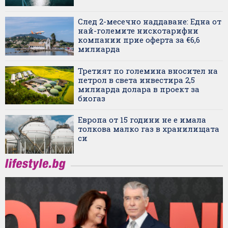
След 2-месечно наддаване: Една от
най-големите нискотарифни
компании прие оферта за €6,6
милиарда
Третият по големина вносител на
петрол в света инвестира 2,5
милиарда долара в проект за
биогаз
Европа от 15 години не е имала
толкова малко газ в хранилищата
си