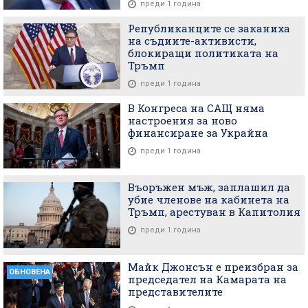
преди 1 година
Републиканците се заканиха
на съдиите-активисти,
блокиращи политиката на
Тръмп
преди 1 година
В Конгреса на САЩ няма
настроения за ново
финансиране за Украйна
преди 1 година
Въоръжен мъж, заплашил да
убие членове на кабинета на
Тръмп, арестуван в Капитолия
преди 1 година
Майк Джонсън e преизбран за
ОБНОВЕНА
председател на Камарата на
представителите