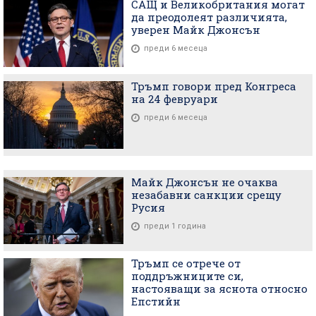
САЩ и Великобритания могат
да преодолеят различията,
уверен Майк Джонсън
преди 6 месеца
Тръмп говори пред Конгреса
на 24 февруари
преди 6 месеца
Майк Джонсън не очаква
незабавни санкции срещу
Русия
преди 1 година
Тръмп се отрече от
поддръжниците си,
настояващи за яснота относно
Епстийн