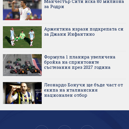
Манчестър Сити иска 80 милиона
за Родри
Аржентина изрази подкрепата си
за Джани Инфантино
Формула 1 планира увеличена
бройка на спринтовите
състезания през 2027 година
Леонардо Бонучи ще бъде част от
екипа на италианския
национален отбор