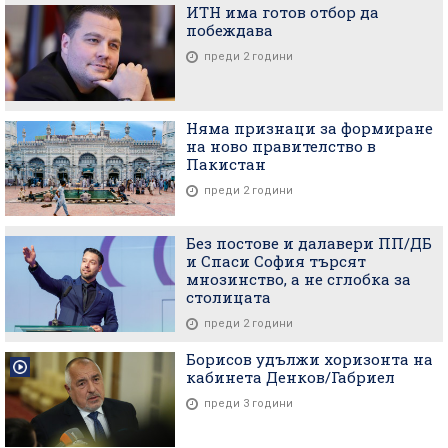
ИТН има готов отбор да
побеждава
преди 2 години
Няма признаци за формиране
на ново правителство в
Пакистан
преди 2 години
Без постове и далавери ПП/ДБ
и Спаси София търсят
мнозинство, а не сглобка за
столицата
преди 2 години
Борисов удължи хоризонта на
кабинета Денков/Габриел
преди 3 години