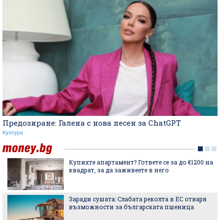
Предозиране: Галена с нова песен за ChatGPT
Култура
Купихте апартамент? Гответе се за до €1200 на
квадрат, за да заживеете в него
Заради сушата: Слабата реколта в ЕС отваря
възможности за българската пшеница