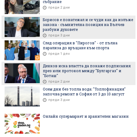
събрание
преди 2 дни
Борисов е понатежал и се чуди как да излъже
закона - съмнителна позиция на Вълчев
разбуни духовете
преди 3 дни
След операция в "Пирогов" - от пълна
парализа до връщане към спорта
преди 1 ден
Денков иска властта да покаже подписания
през юли протокол между "Булгаргаз" и
"Боташ"
преди 2 дни
Осем дни без топла вода: "Топлофикация"
започва ремонт в София от 3 до 10 август
преди 3 дни
Онлайн супермаркет и хранителен магазин