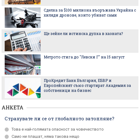
Сделка за $100 милиона въоръжава Украйна с
хиляди дронове, които убиват сами
Ще зейне ли истинска дупка в хазната?
Метрото стига до "Левски Г" на 15 август
ПроКредит Банк България, ЕБВР и
Европейският съюз стартират Академия за
собственици на бизнес
АНКЕТА
Страхувате ли се от глобалното затопляне?
Това е най-голямата опасност за човечеството
Само ни плашат, няма такова нещо