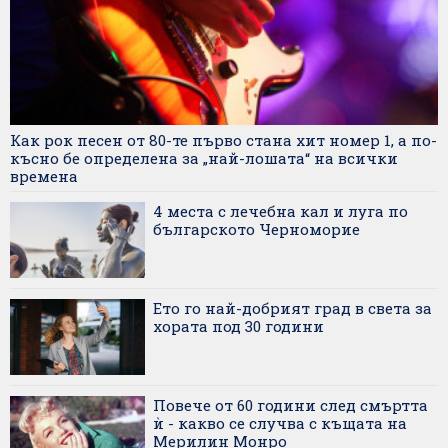
Как рок песен от 80-те първо стана хит номер 1, а по-
късно бе определена за „най-лошата“ на всички
времена
4 места с лечебна кал и луга по
българското Черноморие
Ето го най-добрият град в света за
хората под 30 години
Повече от 60 години след смъртта
ѝ - какво се случва с къщата на
Мерилин Монро