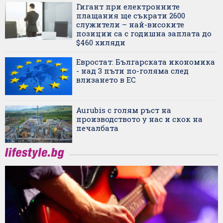
Гигант при електронните
плащания ще съкрати 2600
служители – най-високите
позиции са с годишна заплата до
$460 хиляди
Евростат: Българската икономика
- над 3 пъти по-голяма след
влизането в ЕС
Aurubis с голям ръст на
производството у нас и скок на
печалбата