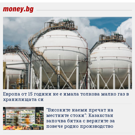
Европа от 15 години не е имала толкова малко газ в
хранилищата си
"Високите наеми пречат на
местните стоки": Казахстан
започва битка с веригите за
повече родно производство