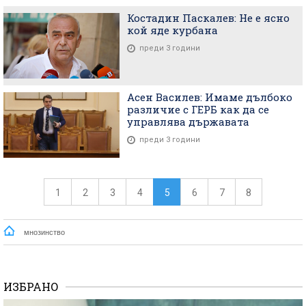
Костадин Паскалев: Не е ясно
кой яде курбана
преди 3 години
Асен Василев: Имаме дълбоко
различие с ГЕРБ как да се
управлява държавата
преди 3 години
1
2
3
4
5
6
7
8
мнозинство
ИЗБРАНО