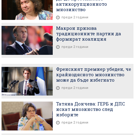
антикорупционното
мнозинство
преди 2 години
Макрон призова
традиционните партии да
формират коалиция
преди 2 години
Френският премиер убеден, че
крайнодясното мнозинство
може да бъде избегнато
преди 2 години
Татяна Дончева: ГЕРБ и ДПС
искат мнозинство след
изборите
преди 2 години