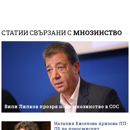
СТАТИИ СВЪРЗАНИ С
МНОЗИНСТВО
Вили Лилков прозря ново мнозинство в СОС
Наталия Киселова призова ПП-
ДБ да преосмислят