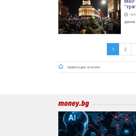
МВР 
"три
пре
данни 
1
2
правосъдие за всеки