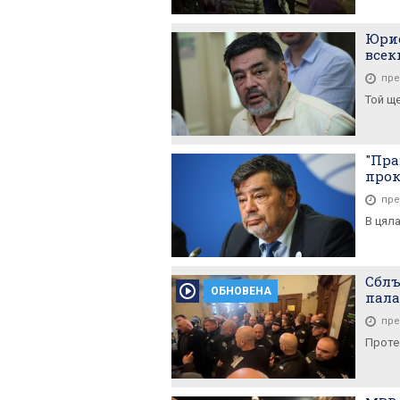
Юрис
всек
пре
Той щ
"Пра
прок
пре
В цяла
Сблъ
ОБНОВЕНА
пала
пре
Проте