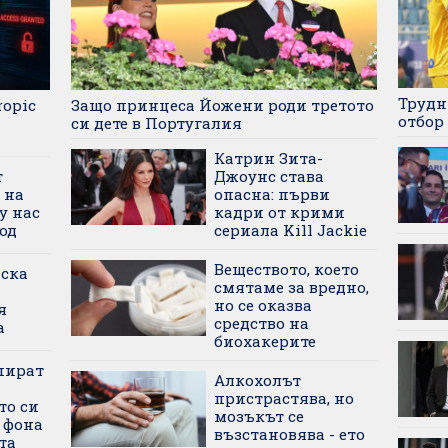
Трудн
ropic
Защо принцеса Йожени роди третото
отбор
си дете в Португалия
Катрин Зита-
т
Джоунс става
 на
опасна: първи
у нас
кадри от крими
од
сериала Kill Jackie
Веществото, което
ска
смятаме за вредно,
но се оказва
я
средство на
а
биохакерите
спират
Алкохолът
пристрастява, но
то си
мозъкът се
 фона
възстановява - ето
та