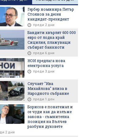
Гербер номинира Петър
Стоянов за десен
кандидат-президент
преди 2 дни
Бандити хвърлят 600 000
евро от лодка край
Сицилия, плажуващи
събират банкноти
преди 6 дни
НОИ предлага нова
електронна услуга
преди 3 дни
Случаят "Ива
Михайлова" влиза в
Народното събрание
преди 1 ден
Борисов е понатежал и
се чуди как да излъже
закона - съмнителна
позиция на Вълчев
разбуни духовете
ди 2 дни