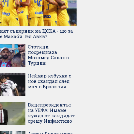
ият съперник на ЦСКА - що за
 е Макаби Тел Авив?
Стотици
посрещнаха
Мохамед Салах в
Турция
Неймар избухна с
нов скандал след
мач в Бразилия
Вицепрезидентът
на УЕФА: Имаме
нужда от кандидат
срещу Инфантино
Акрам Бурас може