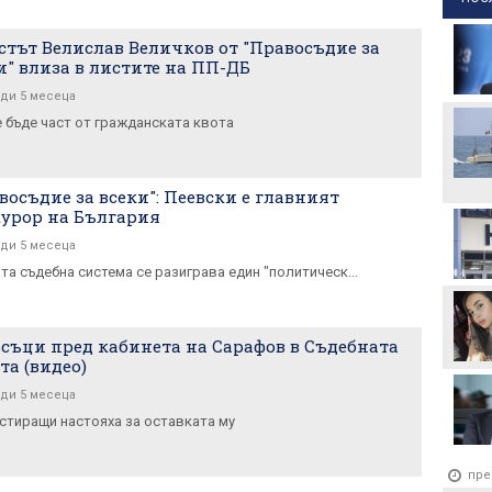
тът Велислав Величков от "Правосъдие за
и" влиза в листите на ПП-ДБ
ди 5 месеца
е бъде част от гражданската квота
восъдие за всеки": Пеевски е главният
урор на България
ди 5 месеца
та съдебна система се разиграва един "политическ...
съци пред кабинета на Сарафов в Съдебната
та (видео)
ди 5 месеца
стиращи настояха за оставката му
пре