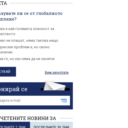
ЕТА
хувате ли се от глобалното
опляне?
ова е най-голямата опасност за
чеството
амо ни плашат, няма такова нещо
ериозен проблем е, но силно
величен
а го, но нас няма да ни засегне
Виж резултати
онирай се
ЧЕТЕНИТЕ НОВИНИ ЗА
ЛЕДНИТЕ 7 ДНИ
ПОСЛЕДНИТЕ 30 ДНИ