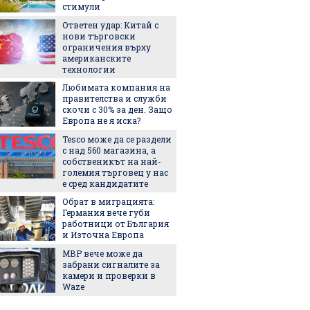
стимули
Ответен удар: Китай с
Трябва
нови търговски
да мина
ограничения върху
биолог
американските
мнение
технологии
Сабале
Любимата компания на
5 люби
правителства и служби
лятото
скочи с 30% за ден. Защо
Европа не я иска?
Tesco може да се раздели
Пет не
с над 560 магазина, а
използ
собственикът на най-
чекмед
големия търговец у нас
и зеле
е сред кандидатите
хладил
Обрат в миграцията:
Кои ев
Германия вече губи
държав
работници от България
класац
и Източна Европа
с най-с
МВР вече може да
Изнена
забрани сигналите за
опреде
камери и проверки в
добрия
Waze
според 
останал