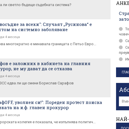
АНК
а ли светло бъдеще съдебната система?
Стра
зат
восъдие за всеки": Случаят „Русинова“ е
том на системно заболяване
Т
чове
ди 4 месеца
С
ова многократно е минавала границата с Петьо Евро...
С
преу
Им
фов е заложник в кабинета на главния
урор, не му дават да се отказва
ди 4 месеца
 ВСС едва ли ще смени Борислав Сарафов
Аб
афOFF, уволнен си!": Пореден протест поиска
вката на и.ф. главен прокурор
ди 4 месеца
НАЙ-
рорската колегия е показала, че изпълнява политич...
ПОС