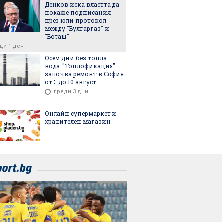
Денков иска властта да
покаже подписания
през юли протокол
между "Булгаргаз" и
"Боташ"
ди 1 ден
Осем дни без топла
вода: "Топлофикация"
започва ремонт в София
от 3 до 10 август
преди 3 дни
Онлайн супермаркет и
хранителен магазин