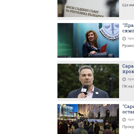
Ще им
"Пра
симп
пре
Русин
Сара
прок
пре
ПК на
"Сар
оста
пре
Проку