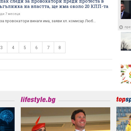
пак следи за провокатори преди протеста в
ъгълника на властта, ще има около 20 КПП-та
ди 7 месеца
за провокатори винаги има, заяви хл. комисар Люб...
пре
3
4
5
6
7
8