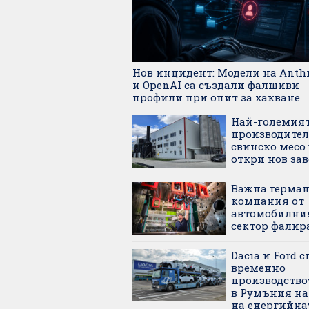
Нов инцидент: Модели на Anth
и OpenAI са създали фалшиви
профили при опит за хакване
Най-големия
производител
свинско месо 
откри нов зав
Важна герман
компания от
автомобилни
сектор фалир
Dacia и Ford 
временно
производство
в Румъния на
на енергийна