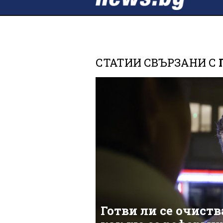
СТАТИИ СВЪРЗАНИ С
Готви ли се очиств