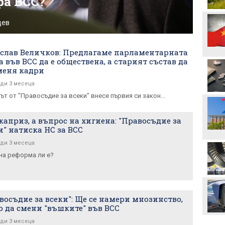
ра ВСС?
Стотици посрещнаха
дев
Мохамед Салах в Турция
слав Величков: Предлагаме парламентарната
Неймар избухна с нов
а във ВСС да е обществена, а старият състав да
скандал след мач в
меня кадри
Бразилия
ди 3 месеца
Вицепрезидентът на
т от "Правосъдие за всеки" внесе първия си закон...
УЕФА: Имаме нужда от
кандидат срещу
Инфантино
 каприз, а въпрос на хигиена: "Правосъдие за
и" натиска НС за ВСС
Акрам Бурас може да
отсъства дълго от
ди 3 месеца
терените
на реформа ли е?
Христо Янев вече е
наясно със състава за
мача с Макаби
восъдие за всеки": Ще се намери мнозинство,
о да смени "въшките" във ВСС
ди 3 месеца