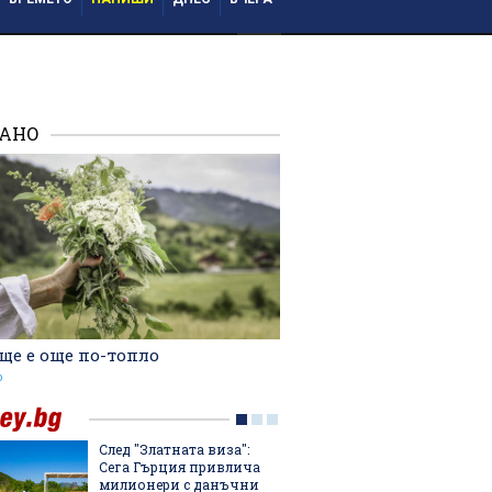
ВХОД
РАНО
ще е още по-топло
о
След "Златната виза":
5 от на
Сега Гърция привлича
фибри 
милионери с данъчни
които 