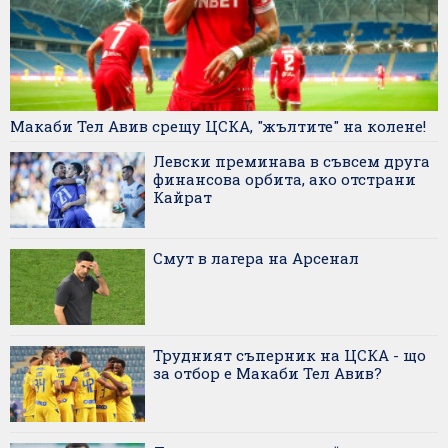
Макаби Тел Авив срещу ЦСКА, "жълтите" на колене!
Левски преминава в съвсем друга
финансова орбита, ако отстрани
Кайрат
Смут в лагера на Арсенал
Трудният съперник на ЦСКА - що
за отбор е Макаби Тел Авив?