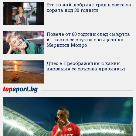
Ето го най-добрият град в света за
хората под 30 години
Повече от 60 години след смъртта
ѝ - какво се случва с къщата на
Мерилин Монро
Днес е Преображение: с какви
вярвания се свързва празникът