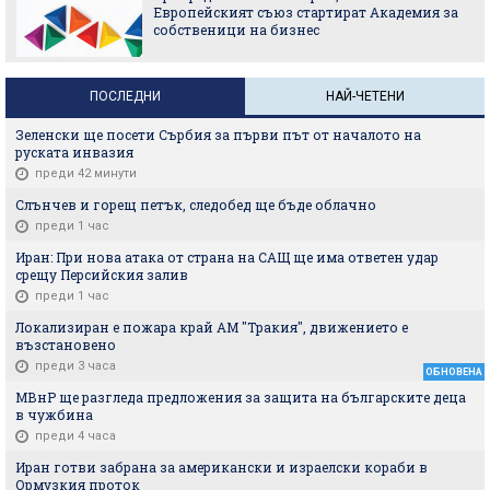
Европейският съюз стартират Академия за
собственици на бизнес
ПОСЛЕДНИ
НАЙ-ЧЕТЕНИ
Зеленски ще посети Сърбия за първи път от началото на
руската инвазия
преди 42 минути
Слънчев и горещ петък, следобед ще бъде облачно
преди 1 час
Иран: При нова атака от страна на САЩ ще има ответен удар
срещу Персийския залив
преди 1 час
Локализиран е пожара край АМ "Тракия", движението е
възстановено
преди 3 часа
ОБНОВЕНА
МВнР ще разгледа предложения за защита на българските деца
в чужбина
преди 4 часа
Иран готви забрана за американски и израелски кораби в
Ормузкия проток