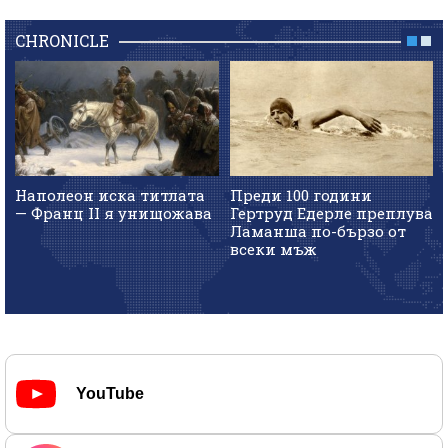
CHRONICLE
Наполеон иска титлата
Преди 100 години
— Франц II я унищожава
Гертруд Едерле преплува
Ламанша по-бързо от
всеки мъж
YouTube