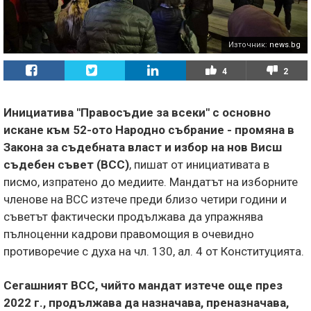
Източник:
news.bg
4
2
Инициатива "Правосъдие за всеки" с основно
искане към 52-ото Народно събрание - промяна в
Закона за съдебната власт и избор на нов Висш
съдебен съвет (ВСС)
, пишат от инициативата в
писмо, изпратено до медиите. Мандатът на изборните
членове на ВСС изтече преди близо четири години и
съветът фактически продължава да упражнява
пълноценни кадрови правомощия в очевидно
противоречие с духа на чл. 130, ал. 4 от Конституцията.
Сегашният ВСС, чийто мандат изтече още през
2022 г., продължава да назначава, преназначава,