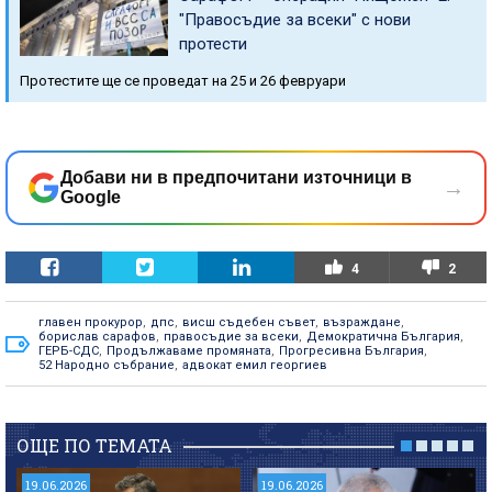
"Правосъдие за всеки" с нови
протести
Протестите ще се проведат на 25 и 26 февруари
Добави ни в предпочитани източници в
→
Google
4
2
главен прокурор
,
дпс
,
висш съдебен съвет
,
възраждане
,
борислав сарафов
,
правосъдие за всеки
,
Демократична България
,
ГЕРБ-СДС
,
Продължаваме промяната
,
Прогресивна България
,
52 Народно събрание
,
адвокат емил георгиев
ОЩЕ ПО ТЕМАТА
19.06.2026
19.06.2026