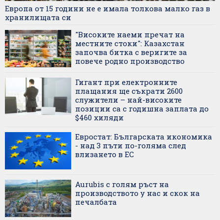
Европа от 15 години не е имала толкова малко газ в
хранилищата си
"Високите наеми пречат на
местните стоки": Казахстан
започва битка с веригите за
повече родно производство
Гигант при електронните
плащания ще съкрати 2600
служители – най-високите
позиции са с годишна заплата до
$460 хиляди
Евростат: Българската икономика
- над 3 пъти по-голяма след
влизането в ЕС
Aurubis с голям ръст на
производството у нас и скок на
печалбата