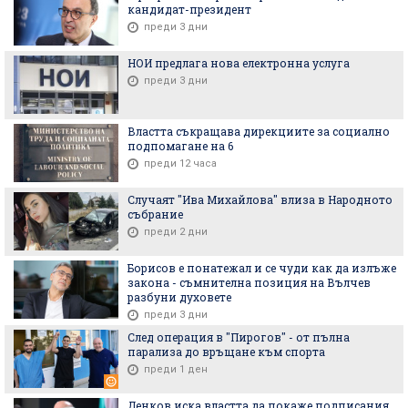
кандидат-президент
преди 3 дни
НОИ предлага нова електронна услуга
преди 3 дни
Властта съкращава дирекциите за социално
подпомагане на 6
преди 12 часа
Случаят "Ива Михайлова" влиза в Народното
събрание
преди 2 дни
Борисов е понатежал и се чуди как да излъже
закона - съмнителна позиция на Вълчев
разбуни духовете
преди 3 дни
След операция в "Пирогов" - от пълна
парализа до връщане към спорта
преди 1 ден
Денков иска властта да покаже подписания