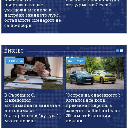
въоръжаване ще
от щурма на Сеута?
унищожи медиите и
направи знанието лукс,
останалите сценарии не
са по-добри
БИЗНЕС
04.08.2026
04.08.2026
В Сърбия и С.
"Остров на спасението":
Македония
Китайските коли
минималната заплата е
превземат Европа, а
по-голяма от
заводът на Stellantis на
българската и "купува"
200 км от България
много повече
печели