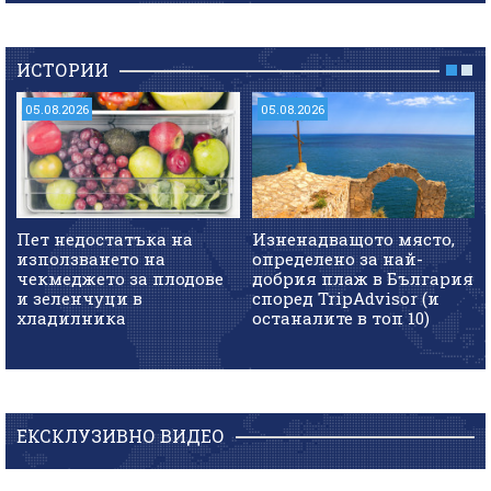
ИСТОРИИ
05.08.2026
05.08.2026
Пет недостатъка на
Изненадващото място,
използването на
определено за най-
чекмеджето за плодове
добрия плаж в България
и зеленчуци в
според TripAdvisor (и
хладилника
останалите в топ 10)
ЕКСКЛУЗИВНО ВИДЕО