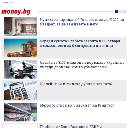
Култура
Купихте апартамент? Гответе се за до €1200 на
квадрат, за да заживеете в него
Заради сушата: Слабата реколта в ЕС отваря
възможности за българската пшеница
Сделка за $100 милиона въоръжава Украйна с
хиляди дронове, които убиват сами
Ще зейне ли истинска дупка в хазната?
Метрото стига до "Левски Г" на 15 август
ПроКредит Банк България, ЕБВР и