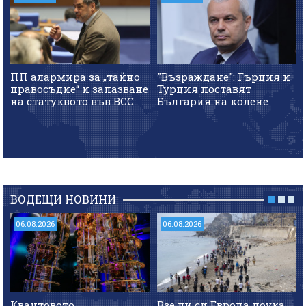
ПП алармира за „тайно
"Възраждане": Гърция и
правосъдие“ и запазване
Турция поставят
на статуквото във ВСС
България на колене
ВОДЕЩИ НОВИНИ
06.08.2026
06.08.2026
Квантовото
Взе ли си Европа поука