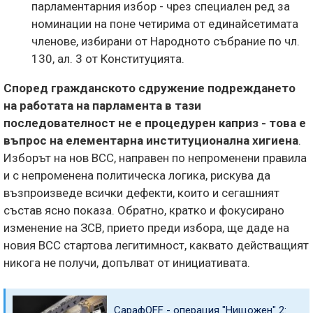
парламентарния избор - чрез специален ред за
номинации на поне четирима от единайсетимата
членове, избирани от Народното събрание по чл.
130, ал. 3 от Конституцията.
Според гражданското сдружение подреждането
на работата на парламента в тази
последователност не е процедурен каприз - това е
въпрос на елементарна институционална хигиена
.
Изборът на нов ВСС, направен по непроменени правила
и с непроменена политическа логика, рискува да
възпроизведе всички дефекти, които и сегашният
състав ясно показа. Обратно, кратко и фокусирано
изменение на ЗСВ, прието преди избора, ще даде на
новия ВСС стартова легитимност, каквато действащият
никога не получи, допълват от инициативата.
СарафOFF - операция "Нищожен" 2: