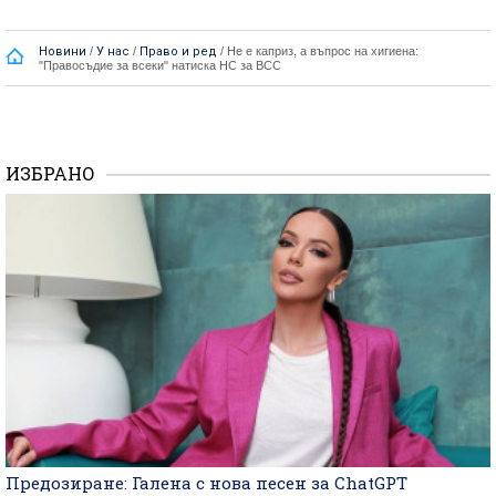
Новини
/
У нас
/
Право и ред
/
Не е каприз, а въпрос на хигиена:
"Правосъдие за всеки" натиска НС за ВСС
ИЗБРАНО
Предозиране: Галена с нова песен за ChatGPT