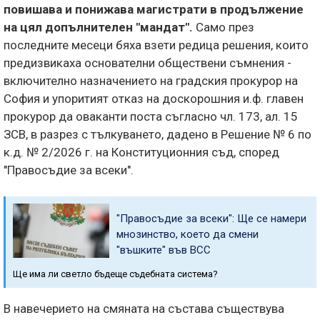
повишава и понижава магистрати в продължение
на цял допълнителен "мандат".
Само през
последните месеци бяха взети редица решения, които
предизвикаха основателни обществени съмнения -
включително назначението на градския прокурор на
София и упоритият отказ на доскорошния и.ф. главен
прокурор да оваканти поста съгласно чл. 173, ал. 15
ЗСВ, в разрез с тълкуването, дадено в Решение № 6 по
к.д. № 2/2026 г. на Конституционния съд, според
"Правосъдие за всеки".
"Правосъдие за всеки": Ще се намери
мнозинство, което да смени
"въшките" във ВСС
Ще има ли светло бъдеще съдебната система?
В навечерието на смяната на състава съществува