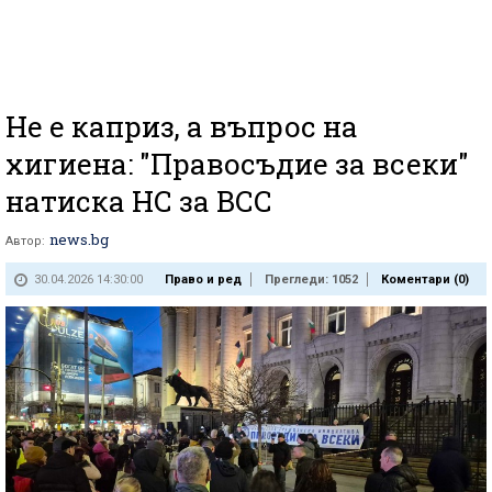
Не е каприз, а въпрос на
хигиена: "Правосъдие за всеки"
натиска НС за ВСС
news.bg
Автор:
30.04.2026 14:30:00
Право и ред
Прегледи: 1052
Коментари (
0
)