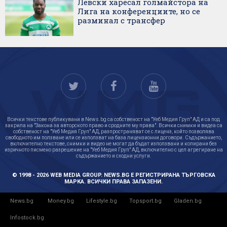
Левски харесал голмайстора на
Лига на конференциите, но се
разминал с трансфер
Всички текстове публикувани в News.bg са собственост на "Уеб Медия Груп" АД и са под
закрила на "Закона за авторското право и сродните му права". Всички снимки и видеа са
собственост на "Уеб Медия Груп" АД, разпространяват се с лиценз, който позволява
свободното им ползване или се използват на база лицензионни договори. Съдържанието,
включително текстове, снимки и видео не могат да бъдат използвани и копирани без
изричното писмено разрешение на "Уеб Медия Груп" АД, включително с цел агрегиране на
съдържанието и сходни услуги.
© 1998 - 2026 WEB MEDIA GROUP. NEWS.BG Е РЕГИСТРИРАНА ТЪРГОВСКА
МАРКА. ВСИЧКИ ПРАВА ЗАПАЗЕНИ.
News.bg
Money.bg
Lifestyle.bg
Topsport.bg
Gladen.bg
Infostock.bg