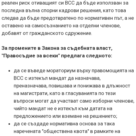
реален риск отиващият си ВСС да бъде използван за
последна вълна спорни кадрови решения, като това
следва да бъде предотвратено по нормативен път, а не
оставено на самосъзнанието на отделни членове,
добавят от гражданското сдружение.
За промените в Закона за съдебната власт,
"Правосъдие за всеки" предлага следното:
да се въведе мораториум върху правомощията на
ВСС с изтекъл мандат да назначава,
преназначава, повишава и понижава в длъжност
на магистрати, като в гласуванията по тези
въпроси могат да участват само изборни членове,
чийто мандат не е изтекъл към датата на
предложението или вземане на решението;
да се създаде нормативна основа за така
наречената "обществена квота" в рамките на