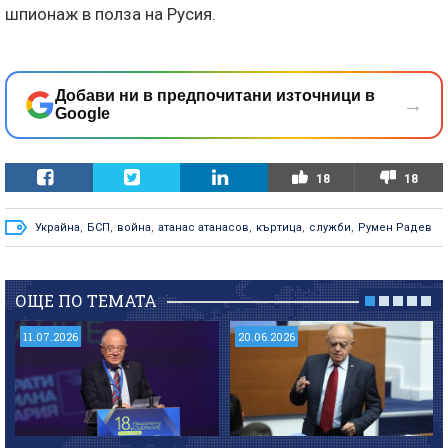
шпионаж в полза на Русия.
Добави ни в предпочитани източници в
→
Google
18
18
Украйна
,
БСП
,
война
,
атанас атанасов
,
къртица
,
служби
,
Румен Радев
ОЩЕ ПО ТЕМАТА
11.07.2026
20.06.2026