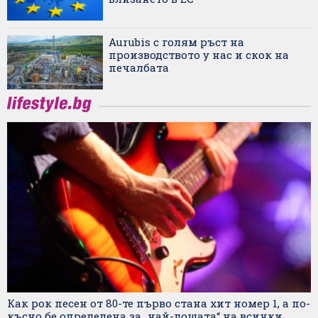
Aurubis с голям ръст на
производството у нас и скок на
печалбата
Как рок песен от 80-те първо стана хит номер 1, а по-
късно бе определена за „най-лошата“ на всички