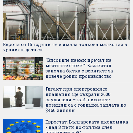
Европа от 15 години не е имала толкова малко газ в
хранилищата си
"Високите наеми пречат на
местните стоки": Казахстан
започва битка с веригите за
повече родно производство
Гигант при електронните
плащания ще съкрати 2600
служители – най-високите
позиции са с годишна заплата до
$460 хиляди
Евростат: Българската икономика
- над 3 пъти по-голяма след
влизането в ЕС