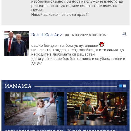
необезпокоявано под носа на службите вместо да
развява плакат да взриви цялата телевизия на
Путин!
Някой да каже, че не съм прав?
Danil-Gan4ev
#1
на 16.03.2022 в 08:10:06
сашко бояджията, боклук путиняшки
:
що не питаш радев, янев, копейкин, а и ти самия що
не ходите в любимата си рашастан
да ви учат как се бомбят жилиша и се убиват жени и
MAMAMIA
Авторитарен родител ли
И най-подходящият