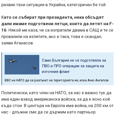
развие тази ситуация в Украйна, категоричен бе той.
К
ато се събират при президента, нека обсъдят
дали имаме подготвени летци, които да летят на F-
16
. Някой ми каза, че са изпратили двама в САЩ и те се
провалили на изпитите, ако е така, това е скандал,
заяви Атанасов.
Само България не се подготвяла за
ПВО и ПРО операции за защита на
източния фланг
ВВС на НАТО да се разгънат на територията ни, иска Аню Ангелов
Политически, като член на НАТО, за нас е важно тук да
има един взвод американска войска, за да е ясно кой
къде стои. В центъра на Европа има война, на 200 км от
нас - длъжни сме да се държим като партньор.