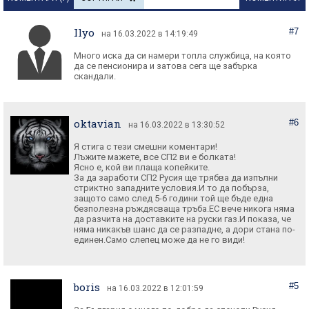
Ilyo
#7
на 16.03.2022 в 14:19:49
Много иска да си намери топла службица, на която
да се пенсионира и затова сега ще забърка
скандали.
oktavian
#6
на 16.03.2022 в 13:30:52
Я стига с тези смешни коментари!
Лъжите мажете, все СП2 ви е болката!
Ясно е, кой ви плаща копейките.
За да заработи СП2 Русия ще трябва да изпълни
стриктно западните условия.И то да побърза,
защото само след 5-6 години той ще бъде една
безполезна ръждясваща тръба.ЕС вече никога няма
да разчита на доставките на руски газ.И показа, че
няма никакъв шанс да се разпадне, а дори стана по-
единен.Само слепец може да не го види!
boris
#5
на 16.03.2022 в 12:01:59