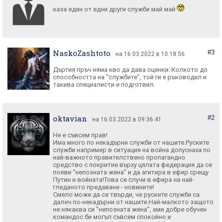
каза един от едни други служби май май
NaskoZashtoto
#3
на 16.03.2022 в 10:18:56
Дъртия пръч няма кво да дава оценки. Колкото до
способността на “службите”, той ги е ръководил и
такива специалисти е подготвил.
oktavian
#2
на 16.03.2022 в 09:36:41
Не е съвсем прав!
Има много по некадърни служби от нашите.Руските
служби например в ситуация на война допуснаха по
най-важното правителствено пропагандно
средство с покритие върху цялата федерация да се
появи "непозната жена" и да агитира в ефир срещу
Путин и войната!Това се случи в ефира на най-
гледаното предаване - новините!
Смело може да се твърди, че руските служби са
далеч по-некадърни от нашите.Най-малкото защото
не някаква си "непозната жена", ами добре обучен
командос би могъл съвсем спокойно и