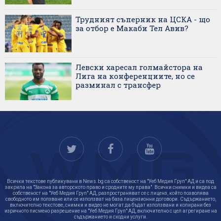
Трудният съперник на ЦСКА - що
за отбор е Макаби Тел Авив?
Левски харесал голмайстора на
Лига на конференциите, но се
разминал с трансфер
Всички текстове публикувани в News.bg са собственост на "Уеб Медия Груп" АД и са под
закрила на "Закона за авторското право и сродните му права". Всички снимки и видеа са
собственост на "Уеб Медия Груп" АД, разпространяват се с лиценз, който позволява
свободното им ползване или се използват на база лицензионни договори. Съдържанието,
включително текстове, снимки и видео не могат да бъдат използвани и копирани без
изричното писмено разрешение на "Уеб Медия Груп" АД, включително с цел агрегиране на
съдържанието и сходни услуги.