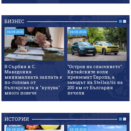
БИЗНЕС
04.08.2026
04.08.2026
В Сърбия и С.
"Остров на спасението":
Македония
Китайските коли
минималната заплата е
превземат Европа, а
по-голяма от
заводът на Stellantis на
българската и "купува"
200 км от България
много повече
печели
ИСТОРИИ
05.08.2026
05.08.2026