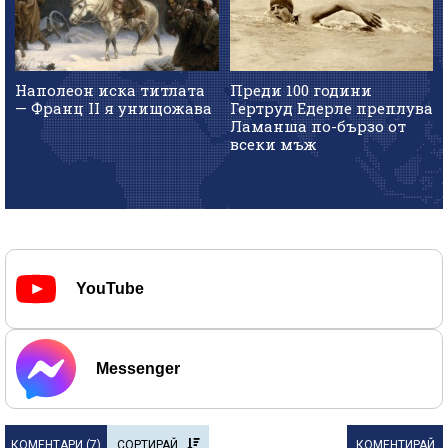
Наполеон иска титлата
Преди 100 години
— Франц II я унищожава
Гертруд Едерле преплува
Ламанша по-бързо от
всеки мъж
YouTube
Messenger
КОМЕНТАРИ (
7
)
СОРТИРАЙ
КОМЕНТИРАЙ