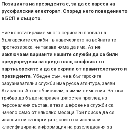
Позицията на президента е, за да се хареса на
русофилския електорат. Според него поведението
а БСП е същото.
Ние констатирахме много сериозен провал на
българските служби - в навечерието на войната те
прогнозираха, че такава няма да има. Аз
не
изключвам варианти нашите служби да са били
предупредени за предстоящ конфликт от
партньорските и да са скрили от правителството и
президента.
Убеден съм, че в българските
разузнавателни служби има руска агентура, заяви
Атанасов. Аз не обвинявам, а имам съмнения. Затова
трябва да бъде направен цялостен преглед на
персоналния състав, а тези шефове на служби са
начело само от няколко месеца Той поиска да се
изясни кои са картиците, които са изнасяли
класифицирана информация на разследвания за