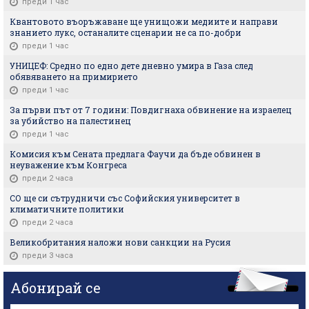
преди 1 час
Квантовото въоръжаване ще унищожи медиите и направи
знанието лукс, останалите сценарии не са по-добри
преди 1 час
УНИЦЕФ: Средно по едно дете дневно умира в Газа след
обявяването на примирието
преди 1 час
За първи път от 7 години: Повдигнаха обвинение на израелец
за убийство на палестинец
преди 1 час
Комисия към Сената предлага Фаучи да бъде обвинен в
неуважение към Конгреса
преди 2 часа
СО ще си сътрудничи със Софийския университет в
климатичните политики
преди 2 часа
Великобритания наложи нови санкции на Русия
преди 3 часа
Абонирай се