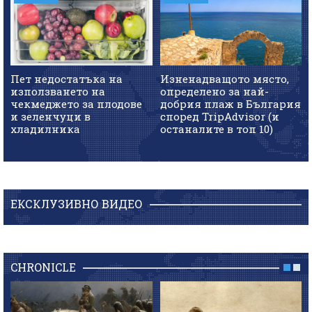
Пет недостатъка на
Изненадващото място,
използването на
определено за най-
чекмеджето за плодове
добрия плаж в България
и зеленчуци в
според TripAdvisor (и
хладилника
останалите в топ 10)
ЕКСКЛУЗИВНО ВИДЕО
CHRONICLE