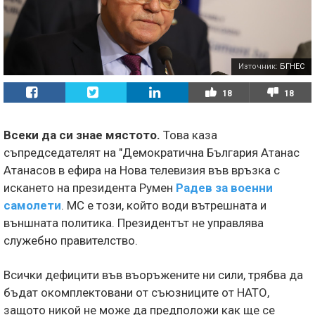
Източник:
БГНЕС
18
18
Всеки да си знае мястото.
Това каза
съпредседателят на "Демократична България Атанас
Атанасов в ефира на Нова телевизия във връзка с
искането на президента Румен
Радев за военни
самолети
. МС е този, който води вътрешната и
външната политика. Президентът не управлява
служебно правителство.
Всички дефицити във въоръжените ни сили, трябва да
бъдат окомплектовани от съюзниците от НАТО,
защото никой не може да предположи как ще се