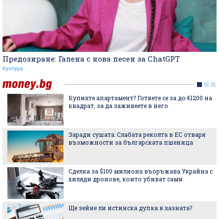
Предозиране: Галена с нова песен за ChatGPT
Култура
Купихте апартамент? Гответе се за до €1200 на
квадрат, за да заживеете в него
Заради сушата: Слабата реколта в ЕС отваря
възможности за българската пшеница
Сделка за $100 милиона въоръжава Украйна с
хиляди дронове, които убиват сами
Ще зейне ли истинска дупка в хазната?