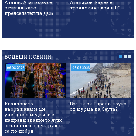
Атанас Атанасов се
Атанасов: Радев е
оттегли като
троянският кон в ЕС
председател на ДСБ
ВОДЕЩИ НОВИНИ
06.08.2026
06.08.2026
Квантовото
Взе ли си Европа поука
въоръжаване ще
от щурма на Сеута?
унищожи медиите и
направи знанието лукс,
останалите сценарии не
са по-добри