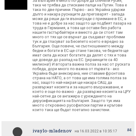
За България е много по-добре да спечели Русия,
така че трябва да стискаме палци на Путин. Това е
така по две причини. Първо - ако Украйна удържи
дълго и накара руснаците да преговарят - запада
може да реши да ги възнагради с приемане в ЕС, а
това не е добре за нас защото ще подбият пазара на
труда в Германия, а това ще остави без работа
нашите гастърбайтери и вместо да си стоят там
много от тях ще се върнат да създават проблеми
тук и да гласуват за Бесепето което е вредно за
България. Още повече, че съотношението между
бедни и богати в ЕС ще стане такова, че бедните ще
имат сила да искат богатите да делят с тях и това
ще доведе до разпад на ЕС. (украинците са 40
милиона!) И втората важна полза за нас от руската
победа, дори много по-важна от първата - ако
Украйна бъде анексирана, ние ставаме фронтова
страна на НАТО, а от това ще има голяма полза за
нас, защото най-накрая ще накара САЩ да
развържат кесията и за нашето въоражаване, и
което е още по-важно - да развърже кесията на ЦРУ
най-сетне да се ангажира с уреждането на
дерусификацията на България. Защото тук има
мното откровено русофилски партии и кръгове
които така ще бъдат поетапно зачистени.
ivaylo-mladenov
#4
на 16.03.2022 в 10:35:17