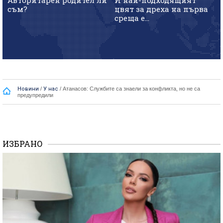
съм?
цвят за дреха на първа
среща е...
Новини
/
У нас
/
Атанасов: Службите са знаели за конфликта, но не са
предупредили
ИЗБРАНО