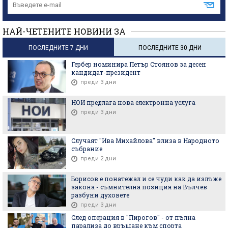
НАЙ-ЧЕТЕНИТЕ НОВИНИ ЗА
ПОСЛЕДНИТЕ 7 ДНИ
ПОСЛЕДНИТЕ 30 ДНИ
Гербер номинира Петър Стоянов за десен
кандидат-президент
преди 3 дни
НОИ предлага нова електронна услуга
преди 3 дни
Случаят "Ива Михайлова" влиза в Народното
събрание
преди 2 дни
Борисов е понатежал и се чуди как да излъже
закона - съмнителна позиция на Вълчев
разбуни духовете
преди 3 дни
След операция в "Пирогов" - от пълна
парализа до връщане към спорта