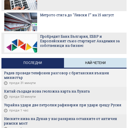
Метрото стига до "Левски Г" на 15 август
ПроКредит Банк България, ЕБВР и
Европейският съюз стартират Академия за
собственици на бизнес
ПОСЛЕДНИ
НАЙ-ЧЕТЕНИ
Радев проведе телефонен разговор с британския външен
министър
преди 31 минути
Китай създаде нова геоложка карта на Луната
преди 53 минути
Украйна удари две петролни рафинерии при удари срещу Русия
преди 1 час
Ниските нива на Дунав у нас разкриха останките от античен
римски мост