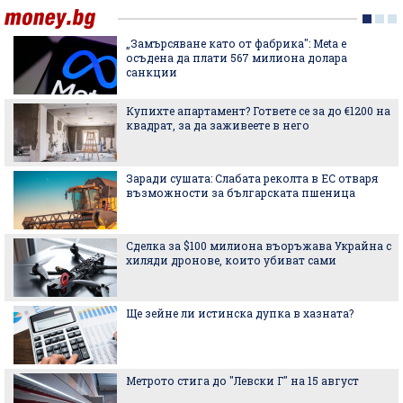
„Замърсяване като от фабрика": Meta е
осъдена да плати 567 милиона долара
санкции
Купихте апартамент? Гответе се за до €1200 на
квадрат, за да заживеете в него
Заради сушата: Слабата реколта в ЕС отваря
възможности за българската пшеница
Сделка за $100 милиона въоръжава Украйна с
хиляди дронове, които убиват сами
Ще зейне ли истинска дупка в хазната?
Метрото стига до "Левски Г" на 15 август