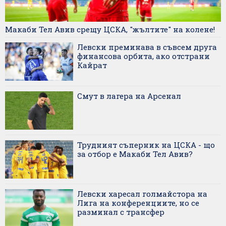
Макаби Тел Авив срещу ЦСКА, "жълтите" на колене!
Левски преминава в съвсем друга
финансова орбита, ако отстрани
Кайрат
Смут в лагера на Арсенал
Трудният съперник на ЦСКА - що
за отбор е Макаби Тел Авив?
Левски харесал голмайстора на
Лига на конференциите, но се
разминал с трансфер