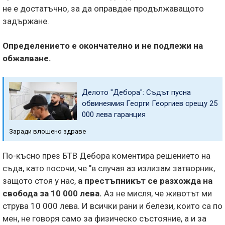
не е достатъчно, за да оправдае продължаващото
задържане.
Определението е окончателно и не подлежи на
обжалване.
Делото "Дебора": Съдът пусна
обвинеямия Георги Георгиев срещу 25
000 лева гаранция
Заради влошено здраве
По-късно през БТВ Дебора коментира решението на
съда, като посочи, че "в случая аз излизам затворник,
защото стоя у нас,
а престъпникът се разхожда на
свобода за 10 000 лева.
Аз не мисля, че животът ми
струва 10 000 лева. И всички рани и белези, които са по
мен, не говоря само за физическо състояние, а и за