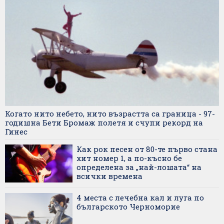
Когато нито небето, нито възрастта са граница - 97-
годишна Бети Бромаж полетя и счупи рекорд на
Гинес
Как рок песен от 80-те първо стана
хит номер 1, а по-късно бе
определена за „най-лошата“ на
всички времена
4 места с лечебна кал и луга по
българското Черноморие