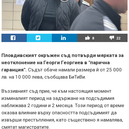
8
22
Пловдивският окръжен съд потвърди мярката за
неотклонение на Георги Георгиев в "парична
гаранция".
Съдът обаче намали размера й от 25 000
лв. на 10 000 лева, съобщава БиТиВи.
Въззивният съд прие, че към настоящия момент
изминалият период на задържане на подсъдимия
наближава 2 години и 2 месеца. Този период от време
оказва влияние върху опасността подсъдимият да
извърши престъпления, като съществено я намалява,
смятат магистратите.