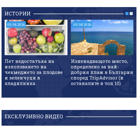
ИСТОРИИ
05.08.2026
05.08.2026
Пет недостатъка на
Изненадващото място,
използването на
определено за най-
чекмеджето за плодове
добрия плаж в България
и зеленчуци в
според TripAdvisor (и
хладилника
останалите в топ 10)
ЕКСКЛУЗИВНО ВИДЕО