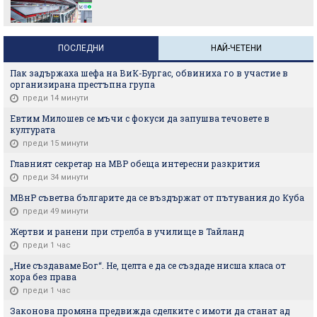
ПОСЛЕДНИ
НАЙ-ЧЕТЕНИ
Пак задържаха шефа на ВиК-Бургас, обвиниха го в участие в
организирана престъпна група
преди 14 минути
Евтим Милошев се мъчи с фокуси да запушва течовете в
културата
преди 15 минути
Главният секретар на МВР обеща интересни разкрития
преди 34 минути
МВнР съветва българите да се въздържат от пътувания до Куба
преди 49 минути
Жертви и ранени при стрелба в училище в Тайланд
преди 1 час
„Ние създаваме Бог“. Не, целта е да се създаде нисша класа от
хора без права
преди 1 час
Законова промяна предвижда сделките с имоти да станат ад