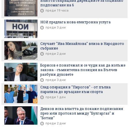
Властта съкращава дирекциите за социално
подпомагане на 6
преди 19 часа
НОИ предлага нова електронна услуга
преди 3 дни
Случаят "Ива Михайлова" влиза в Народното
събрание
преди 2 дни
Борисов е понатежал и се чуди как да излъже
закона - съмнителна позиция на Вълчев
разбуни духовете
преди 3 дни
След операция в "Пирогов" - от пълна
парализа до връщане към спорта
преди 1 ден
Денков иска властта да покаже подписания
през юли протокол между "Булгаргаз" и
"Боташ"
преди 2 дни