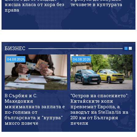
нисша класа от хора без
течовете в културата
права
БИЗНЕС
04.08.2026
04.08.2026
В Сърбия и С.
"Остров на спасението":
Македония
Китайските коли
минималната заплата е
превземат Европа, а
по-голяма от
заводът на Stellantis на
българската и "купува"
200 км от България
много повече
печели