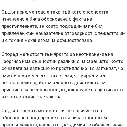
Съдът прие, че това е така, тъй като опасността
изначално е била обоснована с факта на
престъпленията, за които подсъдимият е бил
привлечен към наказателна отговорност, с тежестта им
и с техния механизъм на осъществяване.
Според магистратите мярката за неотклонение на
Георгиев има същностни разлики с наказанието, което
се налага за извършено престъпление. Те изтъкват, че
най-съществената от тях е тази, че мярката за
неотклонение действа заедно с действието на
принципа за невиновност до доказване на противното
в съответствие със закона.
Съдът посочи в мотивите си, че наличието на
обосновано подозрение за съпричастност към
престъпленията, в които подсъдимият е обвинен, вече