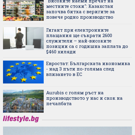
"Високите наеми пречат на
местните стоки": Казахстан
започва битка с веригите за
повече родно производство
Гигант при електронните
плащания ще съкрати 2600
служители – най-високите
позиции са с годишна заплата до
$460 хиляди
Евростат: Българската икономика
- над 3 пъти по-голяма след
влизането в ЕС
Aurubis с голям ръст на
производството у нас и скок на
печалбата