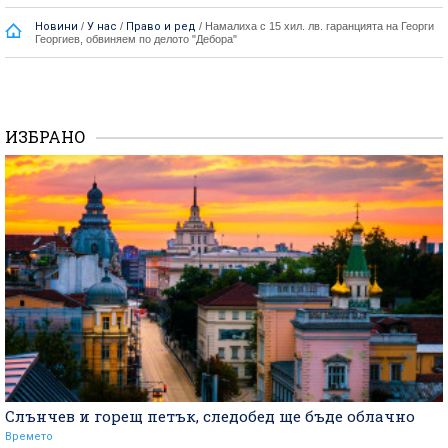
Новини
/
У нас
/
Право и ред
/
Намалиха с 15 хил. лв. гаранцията на Георги
Георгиев, обвиняем по делото "Дебора"
ИЗБРАНО
Слънчев и горещ петък, следобед ще бъде облачно
Времето