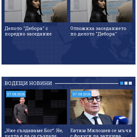
Делото "Дебора" с
Отложиха заседанието
поредно заседание
по делото "Дебора"
ВОДЕЩИ НОВИНИ
07.08.2026
07.08.2026
„Ние създаваме Бог“. Не,
Евтим Милошев се мъчи
целта е да се създаде
с фокуси да запушва