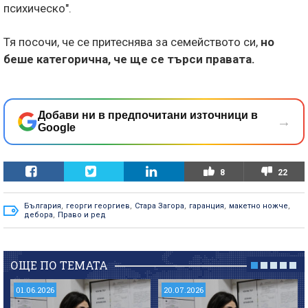
психическо".
Тя посочи, че се притеснява за семейството си,
но
беше категорична, че ще се търси правата.
Добави ни в предпочитани източници в
→
Google
8
22
България
,
георги георгиев
,
Стара Загора
,
гаранция
,
макетно ножче
,
дебора
,
Право и ред
ОЩЕ ПО ТЕМАТА
01.06.2026
20.07.2026