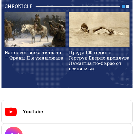
CHRONICLE
Наполеон иска титлата
Преди 100 години
— Франц II я унищожава
Гертруд Едерле преплува
Ламанша по-бързо от
всеки мъж
YouTube