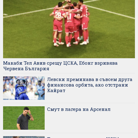
Макаби Тел Авив срещу ЦСКА, Ебонг взривява
Червена България
Левски преминава в съвсем друга
финансова орбита, ако отстрани
Кайрат
Смут в лагера на Арсенал