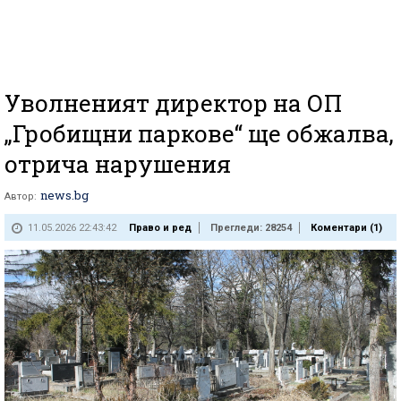
Уволненият директор на ОП
„Гробищни паркове“ ще обжалва,
отрича нарушения
news.bg
Автор:
11.05.2026 22:43:42
Право и ред
Прегледи: 28254
Коментари (
1
)