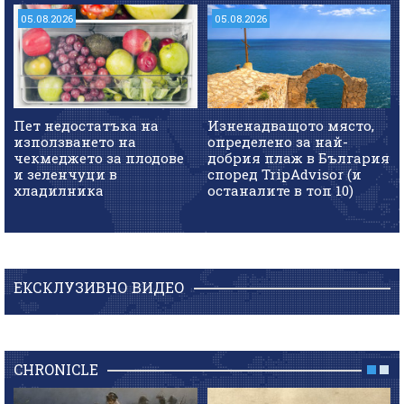
05.08.2026
05.08.2026
Пет недостатъка на
Изненадващото място,
използването на
определено за най-
чекмеджето за плодове
добрия плаж в България
и зеленчуци в
според TripAdvisor (и
хладилника
останалите в топ 10)
ЕКСКЛУЗИВНО ВИДЕО
CHRONICLE