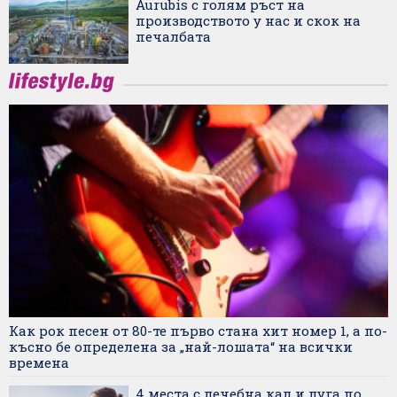
Aurubis с голям ръст на
производството у нас и скок на
печалбата
Как рок песен от 80-те първо стана хит номер 1, а по-
късно бе определена за „най-лошата“ на всички
времена
4 места с лечебна кал и луга по