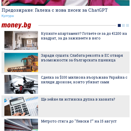
Предозиране: Галена с нова песен за ChatGPT
Култура
Купихте апартамент? Гответе се за до €1200 на
квадрат, за да заживеете в него
Заради сушата: Слабата реколта в ЕС отваря
възможности за българската пшеница
Сделка за $100 милиона въоръжава Украйна с
хиляди дронове, които убиват сами
Ще зейне ли истинска дупка в хазната?
Метрото стига до "Левски Г" на 15 август