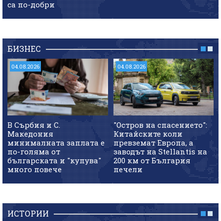
са по-добри
БИЗНЕС
04.08.2026
04.08.2026
В Сърбия и С.
"Остров на спасението":
Македония
Китайските коли
минималната заплата е
превземат Европа, а
по-голяма от
заводът на Stellantis на
българската и "купува"
200 км от България
много повече
печели
ИСТОРИИ