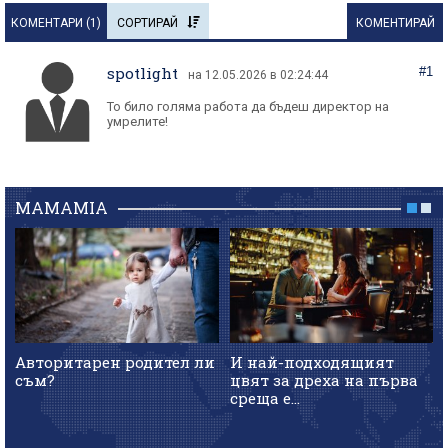
КОМЕНТАРИ (
1
)
СОРТИРАЙ
КОМЕНТИРАЙ
spotlight
#1
на 12.05.2026 в 02:24:44
То било голяма работа да бъдеш директор на
умрелите!
MAMAMIA
Авторитарен родител ли
И най-подходящият
съм?
цвят за дреха на първа
среща е...