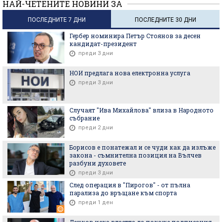
НАЙ-ЧЕТЕНИТЕ НОВИНИ ЗА
ПОСЛЕДНИТЕ 7 ДНИ
ПОСЛЕДНИТЕ 30 ДНИ
Гербер номинира Петър Стоянов за десен
кандидат-президент
преди 3 дни
НОИ предлага нова електронна услуга
преди 3 дни
Случаят "Ива Михайлова" влиза в Народното
събрание
преди 2 дни
Борисов е понатежал и се чуди как да излъже
закона - съмнителна позиция на Вълчев
разбуни духовете
преди 3 дни
След операция в "Пирогов" - от пълна
парализа до връщане към спорта
преди 1 ден
Денков иска властта да покаже подписания