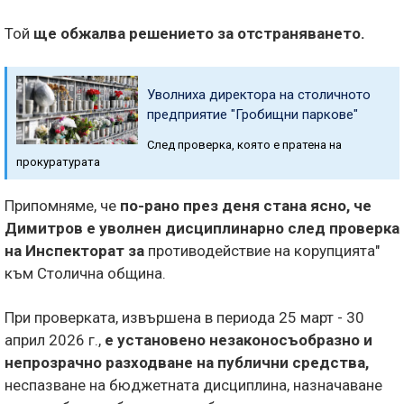
Той
ще обжалва решението за отстраняването.
Уволниха директора на столичното
предприятие "Гробищни паркове"
След проверка, която е пратена на
прокуратурата
Припомняме, че
по-рано през деня стана ясно, че
Димитров е уволнен дисциплинарно след проверка
на Инспекторат за
противодействие на корупцията"
към Столична община.
При проверката, извършена в периода 25 март - 30
април 2026 г.,
е установено незаконосъобразно и
непрозрачно разходване на публични средства,
неспазване на бюджетната дисциплина, назначаване