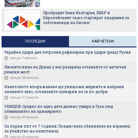
ПроКредит Банк България, ЕБВР и
Европейският съюз стартират Академия за
собственици на бизнес
ПОСЛЕДНИ
НАЙ-ЧЕТЕНИ
Украйна удари две петролни рафинерии при удари срещу Русия
преди 7 минути
Ниските нива на Дунав у нас разкриха останките от античен
римски мост
преди 26 минути
Квантовото въоръжаване ще унищожи медиите и направи
знанието лукс, останалите сценарии не са по-добри
преди 27 минути
УНИЦЕФ: Средно по едно дете дневно умира в Газа след
обявяването на примирието
преди 49 минути
За първи път от 7 години: Повдигнаха обвинение на израелец
за убийство на палестинец
преди 59 минути