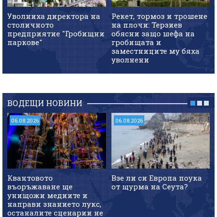
Уволниха директора на
Рекет, тормоз и трошене
столичното
на плочи: Терзиев
предприятие "Гробищни
обясни защо шефа на
паркове"
гробищата и
заместниците му бяха
уволнени
ВОДЕЩИ НОВИНИ
06.08.2026
06.08.2026
Квантовото
Взе ли си Европа поука
въоръжаване ще
от щурма на Сеута?
унищожи медиите и
направи знанието лукс,
останалите сценарии не