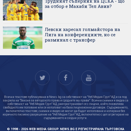
Трудният съперник на ЦСКА - що
за отбор е Макаби Тел Авив?
Левски харесал голмайстора на
Лига на конференциите, но се
разминал с трансфер
Всички текстове публикувани в News.bg са собственост на "Уеб Медия Груп" АД и са под
закрила на "Закона за авторското право и сродните му права". Всички снимки и видеа са
собственост на "Уеб Медия Груп" АД, разпространяват се с лиценз, който позволява
свободното им ползване или се използват на база лицензионни договори. Съдържанието,
включително текстове, снимки и видео не могат да бъдат използвани и копирани без
изричното писмено разрешение на "Уеб Медия Груп" АД, включително с цел агрегиране на
съдържанието и сходни услуги.
© 1998 - 2026 WEB MEDIA GROUP. NEWS.BG Е РЕГИСТРИРАНА ТЪРГОВСКА