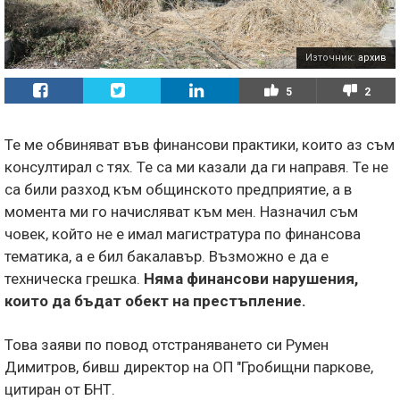
Източник:
архив
5
2
Те ме обвиняват във финансови практики, които аз съм
консултирал с тях. Те са ми казали да ги направя. Те не
са били разход към общинското предприятие, а в
момента ми го начисляват към мен. Назначил съм
човек, който не е имал магистратура по финансова
тематика, а е бил бакалавър. Възможно е да е
техническа грешка.
Няма финансови нарушения,
които да бъдат обект на престъпление.
Това заяви по повод отстраняването си Румен
Димитров, бивш директор на ОП "Гробищни паркове,
цитиран от БНТ.