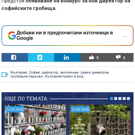
Предстои
обявяване на конкурс за нов директор на
софийските гробища.
Добави ни в предпочитани източници в
→
Google
5
2
България
,
София
,
директор
,
уволнение
,
румен димитров
,
гробищни паркове
,
България/право и ред
ОЩЕ ПО ТЕМАТА
11.05.2026
13.05.2026