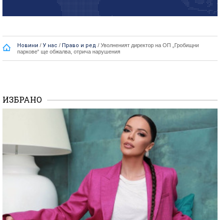
Новини
/
У нас
/
Право и ред
/
Уволненият директор на ОП „Гробищни
паркове“ ще обжалва, отрича нарушения
ИЗБРАНО