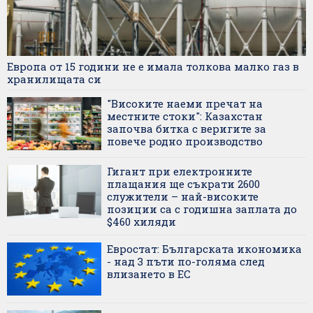
Европа от 15 години не е имала толкова малко газ в
хранилищата си
"Високите наеми пречат на
местните стоки": Казахстан
започва битка с веригите за
повече родно производство
Гигант при електронните
плащания ще съкрати 2600
служители – най-високите
позиции са с годишна заплата до
$460 хиляди
Евростат: Българската икономика
- над 3 пъти по-голяма след
влизането в ЕС