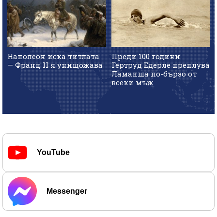
Наполеон иска титлата
Преди 100 години
— Франц II я унищожава
Гертруд Едерле преплува
Ламанша по-бързо от
всеки мъж
YouTube
Messenger