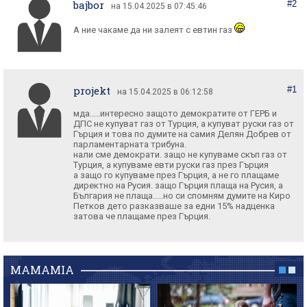
bajbor
#2
на 15.04.2025 в 07:45:46
А ние чакаме да ни залеят с евтин газ
projekt
#1
на 15.04.2025 в 06:12:58
мда.....интересно защото демократите от ГЕРБ и
ДПС не купуват газ от Турция, а купуват руски газ от
Гърция и това по думите на самия Делян Добрев от
парламентарната трибуна.
нали сме демократи. защо не купуваме скъп газ от
Турция, а купуваме евти руски газ през Гърция
а защо го купуваме през Гърция, а не го плащаме
директно на Русия. защо Гърция плаща на Русия, а
България не плаща.....но си спомням думите на Киро
Петков дето разказваше за едни 15% надценка
MAMAMIA