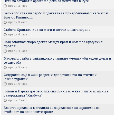
Петима остават в ареста по дело за фентанил в Русе
преди 2 часа
Великобритания одобри сделката за придобиването на Warner
Bros от Paramount
преди 3 часа
Събота: Оранжев код за жеги в почти цялата страна
преди 4 часа
САЩ очакват скоро сделка между Иран и Оман за Ормузкия
проток
преди 4 часа
Масова стрелба в тайландско училище: ученик уби седем души и
се самоуби
преди 5 часа
Федерален съд в САЩ разреши депортацията на стотици
южносуданци
преди 6 часа
Ливан и Израел договориха списък с държави чиито армии да
разоръжават "Хизбула"
преди 7 часа
Властта предлага методика за определяне на справедлива
стойност на основните храни