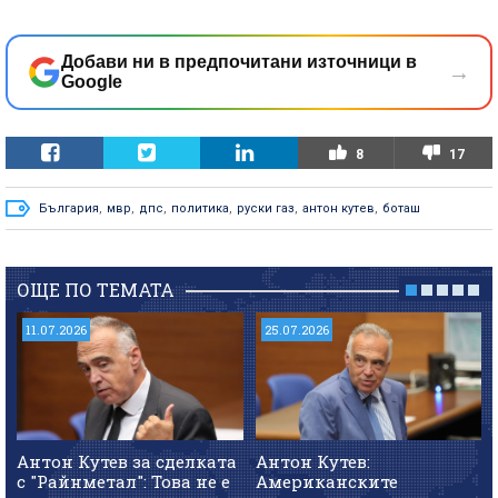
Добави ни в предпочитани източници в
→
Google
8
17
България
,
мвр
,
дпс
,
политика
,
руски газ
,
антон кутев
,
боташ
ОЩЕ ПО ТЕМАТА
11.07.2026
25.07.2026
Антон Кутев за сделката
Антон Кутев:
с "Райнметал": Това не е
Американските