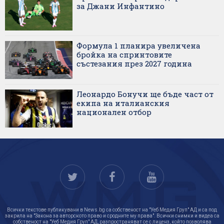
за Джани Инфантино
Формула 1 планира увеличена
бройка на спринтовите
състезания през 2027 година
Леонардо Бонучи ще бъде част от
екипа на италианския
национален отбор
Всички текстове публикувани в News.bg са собственост на "Уеб Медия Груп" АД и са под
закрила на "Закона за авторското право и сродните му права". Всички снимки и видеа са
собственост на "Уеб Медия Груп" АД, разпространяват се с лиценз, който позволява