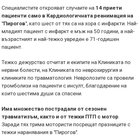
Специалистите открояват случаите на
14 приети
пациенти само в Кардиологичната реанимация на
"Пирогов
", като шест от тях са на хора с инфаркти. Най-
младият пациент с инфаркт е мъж на 50 години, а най-
възрастният и най-тежко увреден е 71-годишен
пациент.
Тежко дежурство отчитат и екипите на Клиниката по
нервни болести, на Клиниката по неврохирургия и
клиниките по травматология. Невролозите са провели
тромболизи на пациенти с инсулт, благодарение на
които шестима души са спасени.
Има множество пострадали от сезонен
травматизъм, както и от тежки ПТП с мотор
.
Заради тях трима мотористи посрещат празниците с
тежки наранявания в "Пирогов".