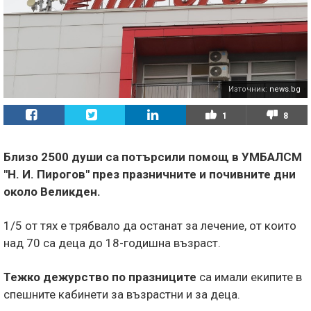
Източник:
news.bg
1
8
Близо 2500 души са потърсили помощ в УМБАЛСМ
"Н. И. Пирогов" през празничните и почивните дни
около Великден.
1/5 от тях е трябвало да останат за лечение, от които
над 70 са деца до 18-годишна възраст.
Тежко дежурство по празниците
са имали екипите в
спешните кабинети за възрастни и за деца.