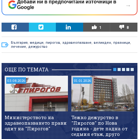
Добави ни в предпочитани източници в
→
Google
1
8
България
,
медици
,
пирогов
,
здравеопазване
,
великден
,
празници
,
лечение
,
дежурство
ОЩЕ ПО ТЕМАТА
03.08.2026
01.01.2026
Министерството на
Тежко дежурство в
здравеопазването прави
"Пирогов" по Нова
одит на "Пирогов"
година - дете падна от
седмия етаж, друго