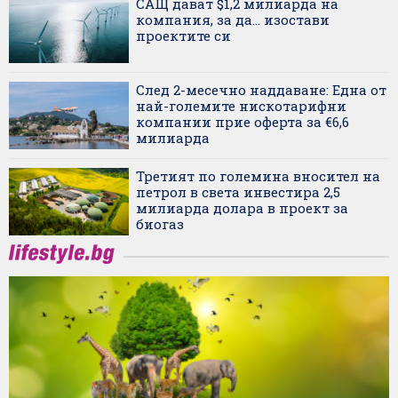
САЩ дават $1,2 милиарда на
компания, за да... изостави
проектите си
След 2-месечно наддаване: Една от
най-големите нискотарифни
компании прие оферта за €6,6
милиарда
Третият по големина вносител на
петрол в света инвестира 2,5
милиарда долара в проект за
биогаз