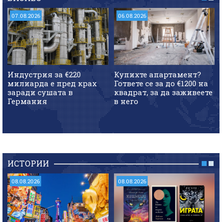
07.08.2026
06.08.2026
Индустрия за €220
Купихте апартамент?
милиарда е пред крах
Гответе се за до €1200 на
заради сушата в
квадрат, за да заживеете
Германия
в него
ИСТОРИИ
08.08.2026
08.08.2026