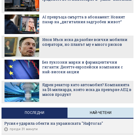
AI превръща смъртта в абонамент: Новият
пазар на „дигиталния задгробен живот“
Илон Мъск иска да разбие всички мобилни
оператори, но планът му е много рисков
Без луксозни марки и фармацевтични
гиганти: Десетте европейски компании с
най-високи акции
Ядрен реактор като автомобил? Компанията
за $6 милиарда, която иска да превърне АЕЦ в
масов продукт
ПОСЛЕДНИ
НАЙ-ЧЕТЕНИ
Русия е ударила обекти на украинската "Нафтогаз"
преди 31 минути