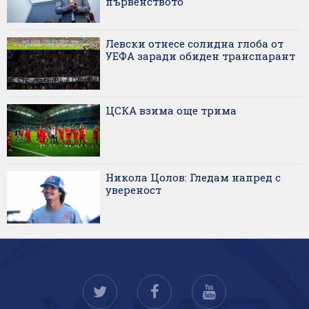
първенството
Левски отнесе солидна глоба от
УЕФА заради обиден транспарант
ЦСКА взима още трима
Никола Цолов: Гледам напред с
увереност