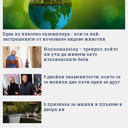
Едва по няколко екземпляра - кои са най-
застрашените от изчезване видове животни
Nonnamaxxing – трендът, който
ни учи да живеем като
италианските баби
9 двойки знаменитости, които са
се женили два пъти един за друг
6 признака за мишки и плъхове в
двора ни