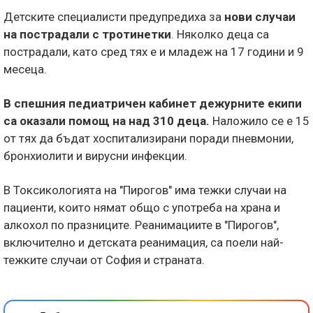
Детските специалисти предупредиха за
нови случаи
на пострадали с тротинетки
. Няколко деца са
пострадали, като сред тях е и младеж на 17 години и 9
месеца.
В спешния педиатричен кабинет дежурните екипи
са оказали помощ на над 310 деца.
Наложило се е 15
от тях да бъдат хоспитализирани поради пневмонии,
бронхиолити и вирусни инфекции.
В Токсикологията на "Пирогов" има тежки случаи на
пациенти, които нямат общо с употреба на храна и
алкохол по празниците. Реанимациите в "Пирогов",
включително и детската реанимация, са поели най-
тежките случаи от София и страната.