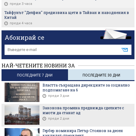
преди 3 часа
Тайфунът "Делфин" предизвика щети в Тайван и наводнения в
Китай
преди 4 часа
Абонирай се
НАЙ-ЧЕТЕНИТЕ НОВИНИ ЗА
ПОСЛЕДНИТЕ 7 ДНИ
ПОСЛЕДНИТЕ 30 ДНИ
Властта съкращава дирекциите за социално
подпомагане на 6
преди 3 дни
Законова промяна предвижда сделките с
имоти да станат ад
преди 2 дни
Гербер номинира Петър Стоянов за десен
кандидат-президент