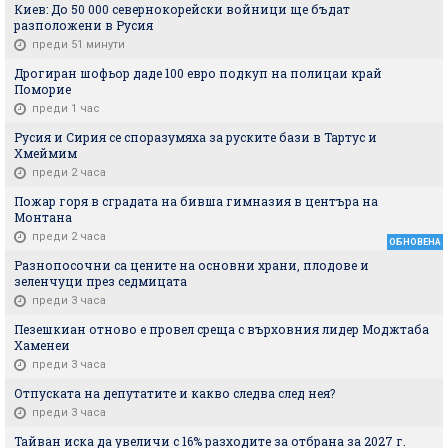
Киев: До 50 000 севернокорейски войници ще бъдат
разположени в Русия
преди 51 минути
Дрогиран шофьор даде 100 евро подкуп на полицаи край
Поморие
преди 1 час
Русия и Сирия се споразумяха за руските бази в Тартус и
Хмеймим
преди 2 часа
Пожар горя в сградата на бивша гимназия в центъра на
Монтана
преди 2 часа
ОБНОВЕНА
Разнопосочни са цените на основни храни, плодове и
зеленчуци през седмицата
преди 3 часа
Пезешкиан отново е провел среща с върховния лидер Моджтаба
Хаменеи
преди 3 часа
Отпуската на депутатите и какво следва след нея?
преди 3 часа
Тайван иска да увеличи с 16% разходите за отбрана за 2027 г.