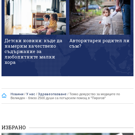
Детски новини: къде да
Авторитарен родител ли
намерим качествено
съм?
съдържание за
любопитните малки
хора
Новини
/
У нас
/
Здравеопазване
/
Тежко дежурство за медиците по
Великден - близо 2500 души са потърсили помощ в "Пирогов"
ИЗБРАНО