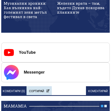
Музикални хроники:
Железни врата – там,
Как възникна най-
където Дунав покорява
големият хеви метъл
планините
фестивал в света
YouTube
Messenger
КОМЕНТАРИ (
0
)
СОРТИРАЙ
КОМЕНТИРАЙ
MAMAMIA