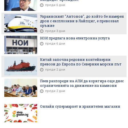
преди 6 дни
Украинският "Антонов", до който бе намерен
дрон с експлозиви в Лайпциг, е превозвал
оръжие
преди 3 дни
НОИ предлага нова електронна услуга
преди 6 дни
Китай започва редовни контейнерни
превози до Европа по Северния морски път
преди 2 дни
Пеев разпореди на АПИ да коригира още днес
ограниченията за движение на камиони
преди 2 дни
Онлайн супермаркет и хранителен магазин