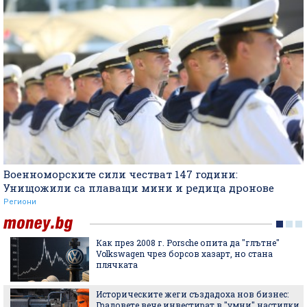
Военноморските сили честват 147 години:
Унищожили са плаващи мини и редица дронове
Региони
Как през 2008 г. Porsche опита да "глътне"
Volkswagen чрез борсов хазарт, но стана
плячката
Историческите жеги създадоха нов бизнес:
Градовете вече инвестират в "умни" настилки