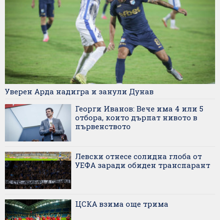
Уверен Арда надигра и занули Дунав
Георги Иванов: Вече има 4 или 5
отбора, които дърпат нивото в
първенството
Левски отнесе солидна глоба от
УЕФА заради обиден транспарант
ЦСКА взима още трима