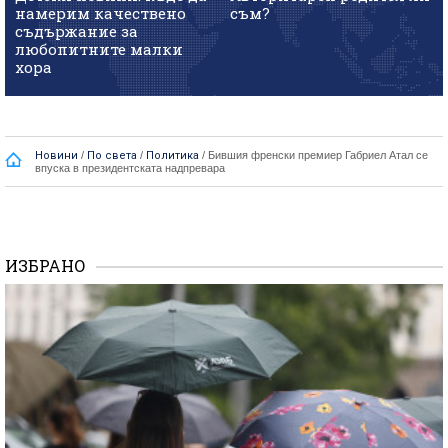
намерим качествено
съм?
съдържание за
любопитните малки
хора
Новини
/
По света
/
Политика
/
Бившия френски премиер Габриел Атал се
впуска в президентската надпревара
ИЗБРАНО