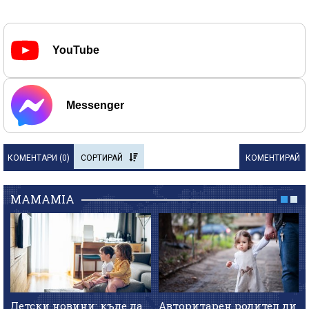
YouTube
Messenger
КОМЕНТАРИ (
0
)
СОРТИРАЙ
КОМЕНТИРАЙ
MAMAMIA
Детски новини: къде да
Авторитарен родител ли