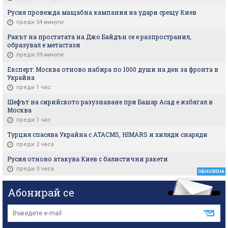
Русия провежда мащабна кампания на удари срещу Киев
преди 54 минути
Ракът на простатата на Джо Байдън се е разпространил,
образувал е метастази
преди 59 минути
Експерт: Москва отново набира по 1000 души на ден за фронта в
Украйна
преди 1 час
Шефът на сирийското разузнаване при Башар Асад е избягал в
Москва
преди 1 час
Турция спасява Украйна с ATACMS, HIMARS и хиляди снаряди
преди 2 часа
Русия отново атакува Киев с балистични ракети
преди 3 часа
ОБНОВЕНА
Абонирай се