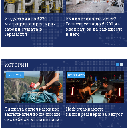
Индустрия за €220
Купихте апартамент?
милиарда е пред крах
Гответе се за до €1200 на
заради сушата в
квадрат, за да заживеете
Германия
в него
ИСТОРИИ
07.08.2026
07.08.2026
Лятната аптечка: какво
Най-очакваните
задължително да носим
кинопремиери за август
със себе си в планината