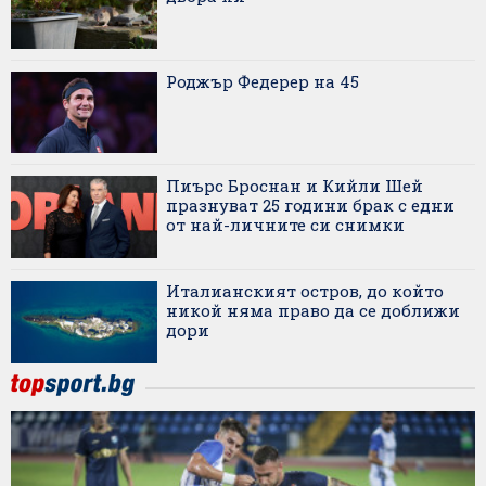
Роджър Федерер на 45
Пиърс Броснан и Кийли Шей
празнуват 25 години брак с едни
от най-личните си снимки
Италианският остров, до който
никой няма право да се доближи
дори