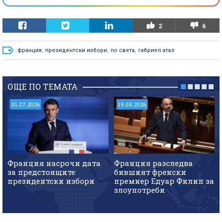
2
6
франция
,
президентски избори
,
по света
,
габриел атал
ОЩЕ ПО ТЕМАТА
01.07.2026
19.05.2026
Франция насрочи дата
Франция разследва
за предстоящите
бившият френски
президентски избори
премиер Едуар Филип за
злоупотреби