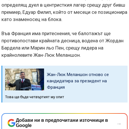
определящ дуел в центристкия лагер срещу друг бивш
премиер, Едуар Филип, който от месеци се позиционира
като знаменосец на блока.
Във Франция има притеснения, че балотажът ще
противопостави крайната десница, водена от Жордан
Бардела или Марин льо Пен, срещу лидера на
крайнолевите Жан-Люк Меланшон.
Жан-Люк Меланшон отново се
кандидатира за президент на
Франция
Това ще бъде четвъртият му опит
Добави ни в предпочитани източници в
→
Google