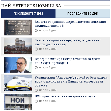
НАЙ-ЧЕТЕНИТЕ НОВИНИ ЗА
ПОСЛЕДНИТЕ 7 ДНИ
ПОСЛЕДНИТЕ 30 ДНИ
Властта съкращава дирекциите за социално
подпомагане на 6
преди 2 дни
Законова промяна предвижда сделките с
имоти да станат ад
преди 2 дни
Гербер номинира Петър Стоянов за десен
кандидат-президент
преди 5 дни
Украинският "Антонов", до който бе намерен
дрон с експлозиви в Лайпциг, е превозвал
оръжие
преди 2 дни
НОИ предлага нова електронна услуга
преди 5 дни