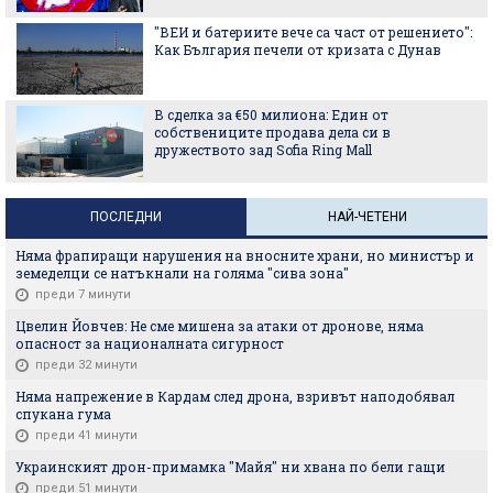
"ВЕИ и батериите вече са част от решението":
Как България печели от кризата с Дунав
В сделка за €50 милиона: Един от
собствениците продава дела си в
дружеството зад Sofia Ring Mall
ПОСЛЕДНИ
НАЙ-ЧЕТЕНИ
Няма фрапиращи нарушения на вносните храни, но министър и
земеделци се натъкнали на голяма "сива зона"
преди 7 минути
Цвелин Йовчев: Не сме мишена за атаки от дронове, няма
опасност за националната сигурност
преди 32 минути
Няма напрежение в Кардам след дрона, взривът наподобявал
спукана гума
преди 41 минути
Украинският дрон-примамка "Майя" ни хвана по бели гащи
преди 51 минути