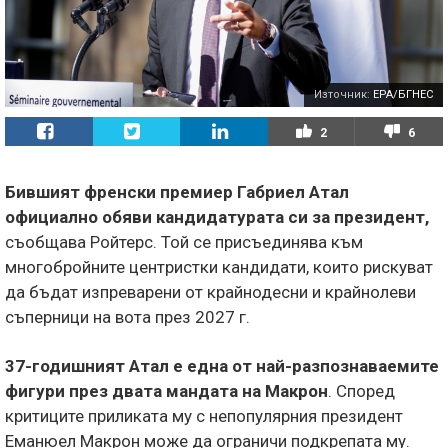
Източник:
EPA/БГНЕС
2
6
Бившият френски премиер Габриел Атал
официално обяви кандидатурата си за президент,
съобщава Ройтерс. Той се присъединява към
многобройните центристки кандидати, които рискуват
да бъдат изпреварени от крайнодесни и крайнолеви
съперници на вота през 2027 г.
37-годишният Атал е една от най-разпознаваемите
фигури през двата мандата на Макрон
. Според
критиците приликата му с непопулярния президент
Еманюел Макрон може да ограничи подкрепата му.