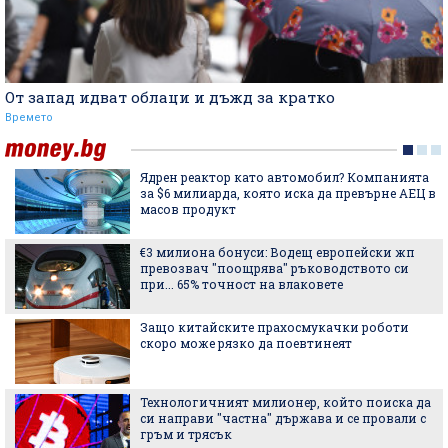
От запад идват облаци и дъжд за кратко
Времето
Ядрен реактор като автомобил? Компанията
за $6 милиарда, която иска да превърне АЕЦ в
масов продукт
€3 милиона бонуси: Водещ европейски жп
превозвач "поощрява" ръководството си
при... 65% точност на влаковете
Защо китайските прахосмукачки роботи
скоро може рязко да поевтинеят
Технологичният милионер, който поиска да
си направи "частна" държава и се провали с
гръм и трясък