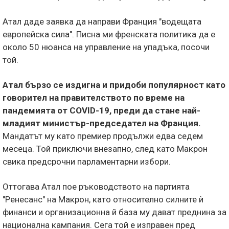
Атал даде заявка да направи Франция "водещата
европейска сила". Писна ми френската политика да е
около 50 нюанса на управление на упадъка, посочи
той.
Атал бързо се издигна и придоби популярност като
говорител на правителството по време на
пандемията от COVID-19, преди да стане най-
младият министър-председател на Франция.
Мандатът му като премиер продължи едва седем
месеца. Той приключи внезапно, след като Макрон
свика предсрочни парламентарни избори.
Оттогава Атал пое ръководството на партията
"Ренесанс" на Макрон, като относително силните ѝ
финанси и организационна й база му дават преднина за
национална кампания. Сега той е изправен пред