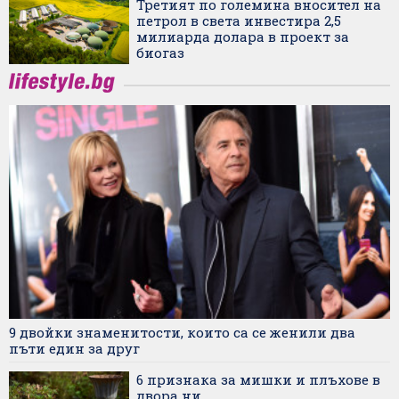
Третият по големина вносител на
петрол в света инвестира 2,5
милиарда долара в проект за
биогаз
9 двойки знаменитости, които са се женили два
пъти един за друг
6 признака за мишки и плъхове в
двора ни