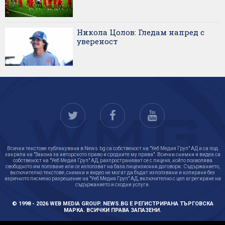
Никола Цолов: Гледам напред с
увереност
Всички текстове публикувани в News.bg са собственост на "Уеб Медия Груп" АД и са под
закрила на "Закона за авторското право и сродните му права". Всички снимки и видеа са
собственост на "Уеб Медия Груп" АД, разпространяват се с лиценз, който позволява
свободното им ползване или се използват на база лицензионни договори. Съдържанието,
включително текстове, снимки и видео не могат да бъдат използвани и копирани без
изричното писмено разрешение на "Уеб Медия Груп" АД, включително с цел агрегиране на
съдържанието и сходни услуги.
© 1998 - 2026 WEB MEDIA GROUP. NEWS.BG Е РЕГИСТРИРАНА ТЪРГОВСКА
МАРКА. ВСИЧКИ ПРАВА ЗАПАЗЕНИ.