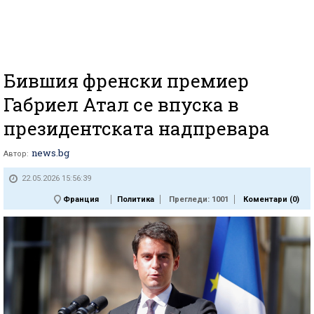
Бившия френски премиер
Габриел Атал се впуска в
президентската надпревара
news.bg
Автор:
22.05.2026 15:56:39
Франция
Политика
Прегледи: 1001
Коментари (
0
)