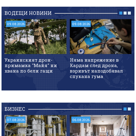
ВОДЕЩИ НОВИНИ
09.08.2026
09.08.2026
Украинският дрон-
Няма напрежение в
примамка "Майя" ни
Кардам след дрона,
хвана по бели гащи
взривът наподобявал
спукана гума
БИЗНЕС
07.08.2026
06.08.2026