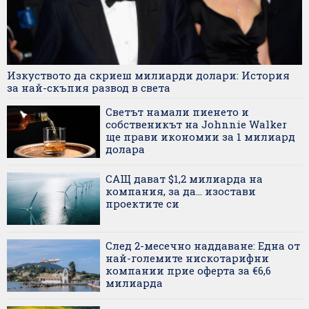
Изкуството да скриеш милиарди долари: История
за най-скъпия развод в света
Светът намали пиенето и
собственикът на Johnnie Walker
ще прави икономии за 1 милиард
долара
САЩ дават $1,2 милиарда на
компания, за да... изостави
проектите си
След 2-месечно наддаване: Една от
най-големите нискотарифни
компании прие оферта за €6,6
милиарда