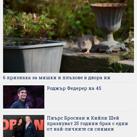
6 признака за мишки и плъхове в двора ни
Роджър Федерер на 45
Пиърс Броснан и Кийли Шей
празнуват 25 години брак с едни
от най-личните си снимки