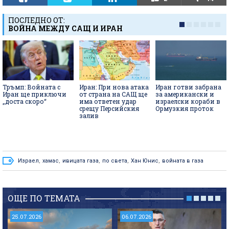
ПОСЛЕДНО ОТ:
ВОЙНА МЕЖДУ САЩ И ИРАН
Тръмп: Войната с
Иран: При нова атака
Иран готви забрана
Иран ще приключи
от страна на САЩ ще
за американски и
„доста скоро“
има ответен удар
израелски кораби в
срещу Персийския
Ормузкия проток
залив
Израел
,
хамас
,
ивицата газа
,
по света
,
Хан Юнис
,
войната в газа
ОЩЕ ПО ТЕМАТА
25.07.2026
06.07.2026