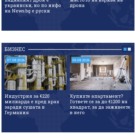
украински, но по инфо
дрона
на News.bg e руски
БИЗНЕС
07.08.2026
06.08.2026
Индустрия за €220
Купихте апартамент?
милиарда е пред крах
Гответе се за до €1200 на
заради сушата в
квадрат, за да заживеете
Германия
в него