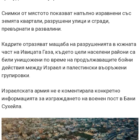
Снимки от мястото показват напълно изравнени със
земята квартали, разрушени улици и сгради,
превърнати в развалини.
Кадрите отразяват мащаба на разрушенията в южната
част на Ивицата Газа, където цели населени райони са
били унищожени по време на продължаващите бойни
действия между Израел и палестински въоръжени
групировки.
Израелската армия не е коментирала конкретно
информацията за изграждането на военен пост в Бани
Сухейла.