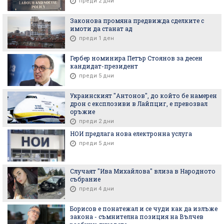
преди 2 дни
Законова промяна предвижда сделките с
имоти да станат ад
преди 1 ден
Гербер номинира Петър Стоянов за десен
кандидат-президент
преди 5 дни
Украинският "Антонов", до който бе намерен
дрон с експлозиви в Лайпциг, е превозвал
оръжие
преди 2 дни
НОИ предлага нова електронна услуга
преди 5 дни
Случаят "Ива Михайлова" влиза в Народното
събрание
преди 4 дни
Борисов е понатежал и се чуди как да излъже
закона - съмнителна позиция на Вълчев