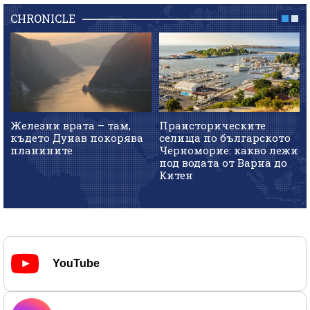
CHRONICLE
Железни врата – там,
Праисторическите
където Дунав покорява
селища по българското
планините
Черноморие: какво лежи
под водата от Варна до
Китен
YouTube