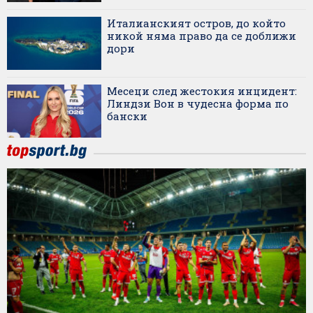
Италианският остров, до който
никой няма право да се доближи
дори
Месеци след жестокия инцидент:
Линдзи Вон в чудесна форма по
бански