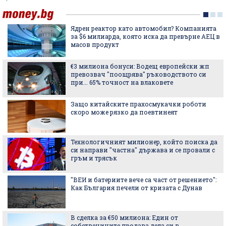
Ядрен реактор като автомобил? Компанията
за $6 милиарда, която иска да превърне АЕЦ в
масов продукт
€3 милиона бонуси: Водещ европейски жп
превозвач "поощрява" ръководството си
при... 65% точност на влаковете
Защо китайските прахосмукачки роботи
скоро може рязко да поевтинеят
Технологичният милионер, който поиска да
си направи "частна" държава и се провали с
гръм и трясък
"ВЕИ и батериите вече са част от решението":
Как България печели от кризата с Дунав
В сделка за €50 милиона: Един от
собствениците продава дела си в