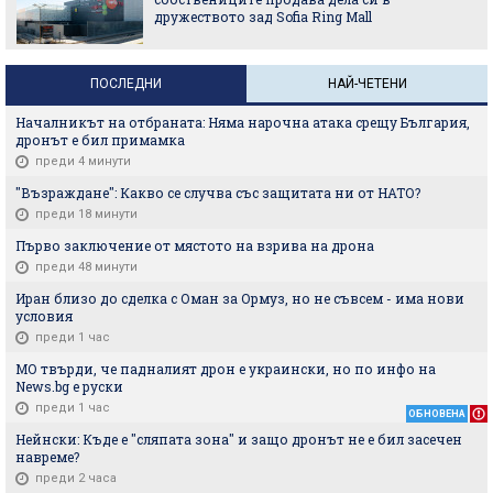
дружеството зад Sofia Ring Mall
ПОСЛЕДНИ
НАЙ-ЧЕТЕНИ
Началникът на отбраната: Няма нарочна атака срещу България,
дронът е бил примамка
преди 4 минути
"Възраждане": Какво се случва със защитата ни от НАТО?
преди 18 минути
Първо заключение от мястото на взрива на дрона
преди 48 минути
Иран близо до сделка с Оман за Ормуз, но не съвсем - има нови
условия
преди 1 час
МО твърди, че падналият дрон е украински, но по инфо на
News.bg e руски
преди 1 час
ОБНОВЕНА
Нейнски: Къде е "сляпата зона" и защо дронът не е бил засечен
навреме?
преди 2 часа