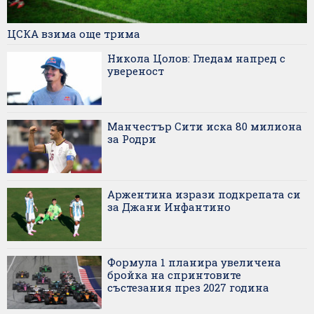
ЦСКА взима още трима
Никола Цолов: Гледам напред с
увереност
Манчестър Сити иска 80 милиона
за Родри
Аржентина изрази подкрепата си
за Джани Инфантино
Формула 1 планира увеличена
бройка на спринтовите
състезания през 2027 година