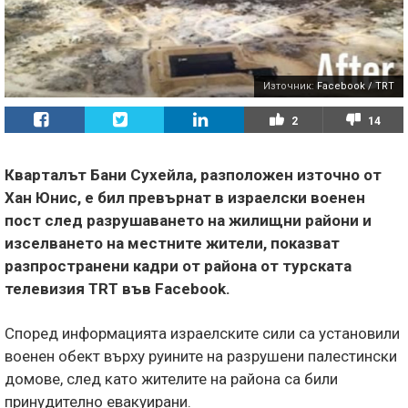
Източник:
Facebook / TRT
2
14
Кварталът Бани Сухейла, разположен източно от
Хан Юнис, е бил превърнат в израелски военен
пост след разрушаването на жилищни райони и
изселването на местните жители, показват
разпространени кадри от района от турската
телевизия TRT във Facebook.
Според информацията израелските сили са установили
военен обект върху руините на разрушени палестински
домове, след като жителите на района са били
принудително евакуирани.