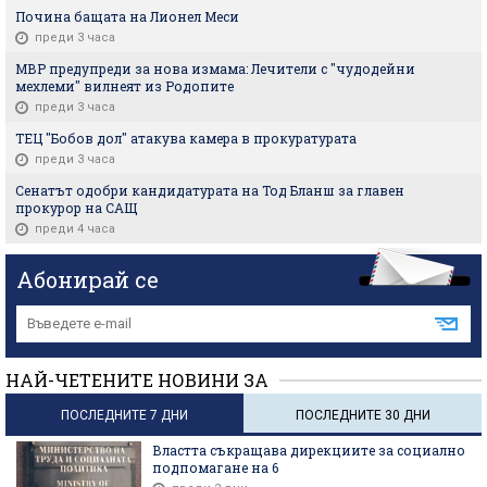
Почина бащата на Лионел Меси
преди 3 часа
МВР предупреди за нова измама: Лечители с "чудодейни
мехлеми" вилнеят из Родопите
преди 3 часа
ТЕЦ "Бобов дол" атакува камера в прокуратурата
преди 3 часа
Сенатът одобри кандидатурата на Тод Бланш за главен
прокурор на САЩ
преди 4 часа
Абонирай се
НАЙ-ЧЕТЕНИТЕ НОВИНИ ЗА
ПОСЛЕДНИТЕ 7 ДНИ
ПОСЛЕДНИТЕ 30 ДНИ
Властта съкращава дирекциите за социално
подпомагане на 6