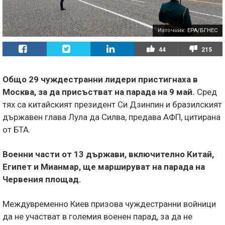
Източник:
EPA/БГНЕС
44
215
Общо 29 чуждестранни лидери пристигнаха в
Москва, за да присъстват на парада на 9 май.
Сред
тях са китайският президент Си Дзинпин и бразилският
държавен глава Лула да Силва, предава АФП, цитирана
от БТА.
Военни части от 13 държави, включително Китай,
Египет и Мианмар, ще маршируват на парада на
Червения площад.
Междувременно Киев призова чуждестранни войници
да не участват в големия военен парад, за да не