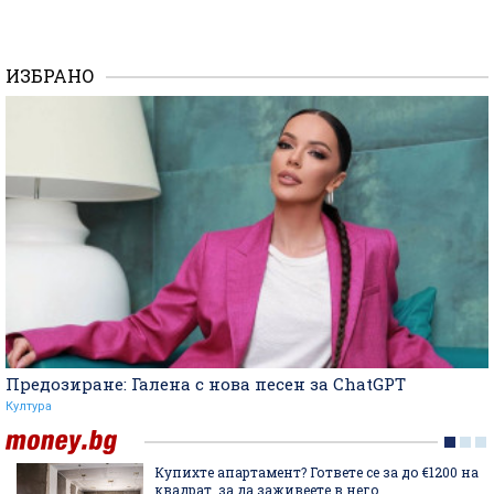
ИЗБРАНО
Предозиране: Галена с нова песен за ChatGPT
Култура
Купихте апартамент? Гответе се за до €1200 на
квадрат, за да заживеете в него