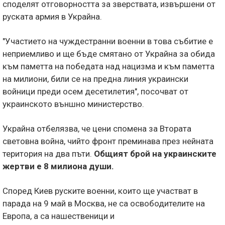
споделят отговорността за зверствата, извършени от
руската армия в Украйна.
"Участието на чуждестранни военни в това събитие е
неприемливо и ще бъде смятано от Украйна за обида
към паметта на победата над нацизма и към паметта
на милиони, били се на предна линия украински
войници преди осем десетилетия", посочват от
украинското външно министерство.
Украйна отбелязва, че цени спомена за Втората
световна война, чийто фронт преминава през нейната
територия на два пъти.
Общият брой на украинските
жертви е 8 милиона души.
Според Киев руските военни, които ще участват в
парада на 9 май в Москва, не са освободителите на
Европа, а са нашественици и