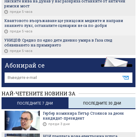
Ниските нива на Дунав у нас разкриха останките от античен
римски мост
преди 5 часа
Квантовото въоръжаване ще унищожи медиите и направи
знанието лукс, останалите сценарии не са по-добри
преди 5 часа
УНИЦЕФ: Средно по едно дете дневно умира в Газа след
обявяването на примирието
преди 5 часа
Абонирай се
НАЙ-ЧЕТЕНИТЕ НОВИНИ ЗА
ПОСЛЕДНИТЕ 7 ДНИ
ПОСЛЕДНИТЕ 30 ДНИ
Гербер номинира Петър Стоянов за десен
кандидат-президент
преди 3 дни
НОИ предлага нова електронна услуга