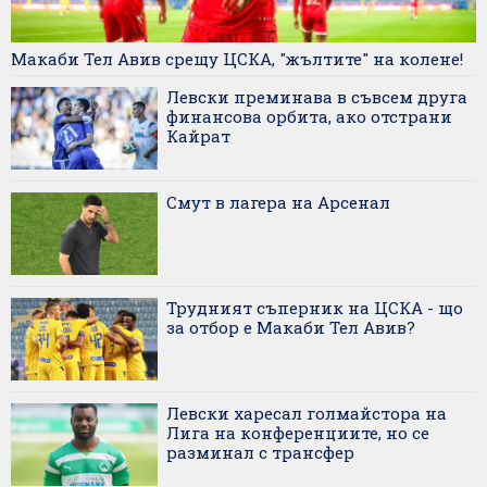
Макаби Тел Авив срещу ЦСКА, "жълтите" на колене!
Левски преминава в съвсем друга
финансова орбита, ако отстрани
Кайрат
Смут в лагера на Арсенал
Трудният съперник на ЦСКА - що
за отбор е Макаби Тел Авив?
Левски харесал голмайстора на
Лига на конференциите, но се
разминал с трансфер