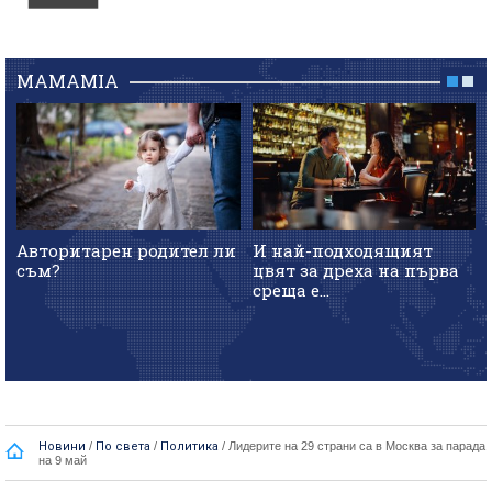
MAMAMIA
Авторитарен родител ли
И най-подходящият
съм?
цвят за дреха на първа
среща е...
Новини
/
По света
/
Политика
/
Лидерите на 29 страни са в Москва за парада
на 9 май