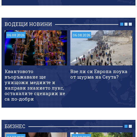
ВОДЕЩИ НОВИНИ
06.08.2026
06.08.2026
Квантовото
Взе ли си Европа поука
въоръжаване ще
от щурма на Сеута?
унищожи медиите и
направи знанието лукс,
останалите сценарии не
са по-добри
БИЗНЕС