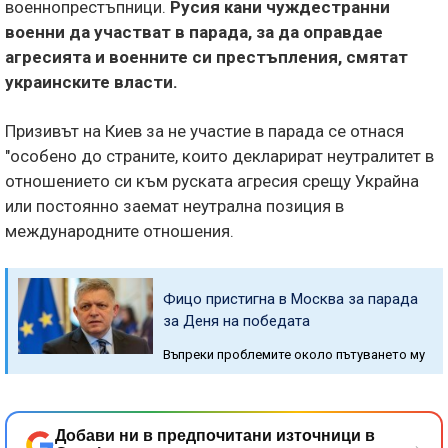
военнопрестъпници.
Русия кани чуждестранни
военни да участват в парада, за да оправдае
агресията и военните си престъпления, смятат
украинските власти.
Призивът на Киев за не участие в парада се отнася
"особено до страните, които декларират неутралитет в
отношението си към руската агресия срещу Украйна
или постоянно заемат неутрална позиция в
международните отношения.
Фицо пристигна в Москва за парада
за Деня на победата
Въпреки проблемите около пътуването му
Добави ни в предпочитани източници в
→