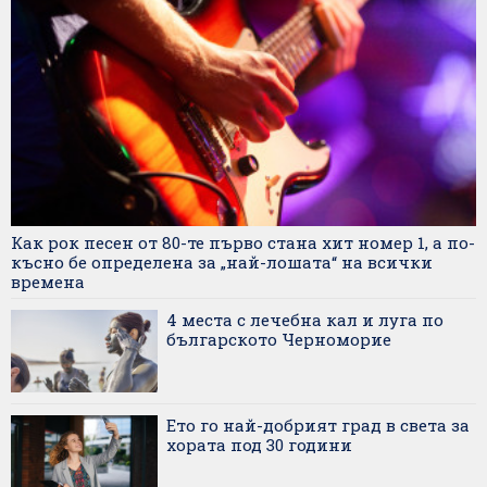
Как рок песен от 80-те първо стана хит номер 1, а по-
късно бе определена за „най-лошата“ на всички
времена
4 места с лечебна кал и луга по
българското Черноморие
Ето го най-добрият град в света за
хората под 30 години