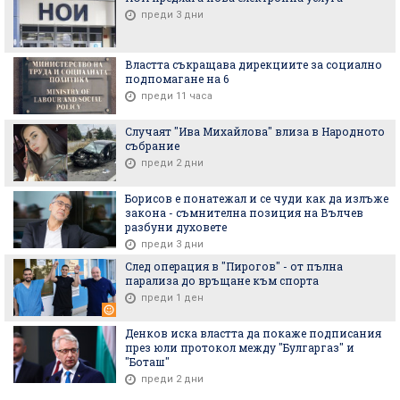
преди 3 дни
Властта съкращава дирекциите за социално
подпомагане на 6
преди 11 часа
Случаят "Ива Михайлова" влиза в Народното
събрание
преди 2 дни
Борисов е понатежал и се чуди как да излъже
закона - съмнителна позиция на Вълчев
разбуни духовете
преди 3 дни
След операция в "Пирогов" - от пълна
парализа до връщане към спорта
преди 1 ден
Денков иска властта да покаже подписания
през юли протокол между "Булгаргаз" и
"Боташ"
преди 2 дни