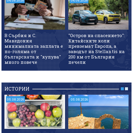
04.08.2026
04.08.2026
В Сърбия и С.
"Остров на спасението":
Македония
Китайските коли
минималната заплата е
превземат Европа, а
по-голяма от
заводът на Stellantis на
българската и "купува"
200 км от България
много повече
печели
ИСТОРИИ
05.08.2026
05.08.2026