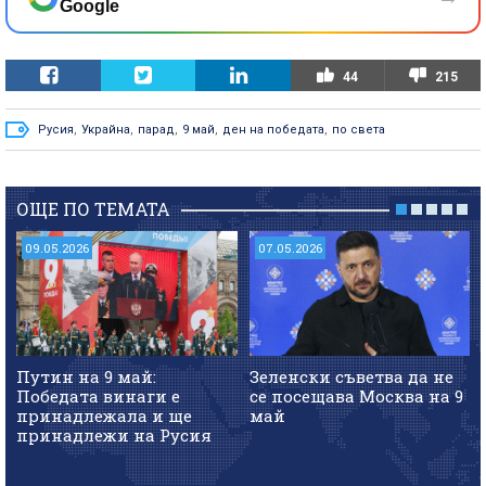
Google
44
215
Русия
,
Украйна
,
парад
,
9 май
,
ден на победата
,
по света
ОЩЕ ПО ТЕМАТА
09.05.2026
07.05.2026
Путин на 9 май:
Зеленски съветва да не
Победата винаги е
се посещава Москва на 9
принадлежала и ще
май
принадлежи на Русия