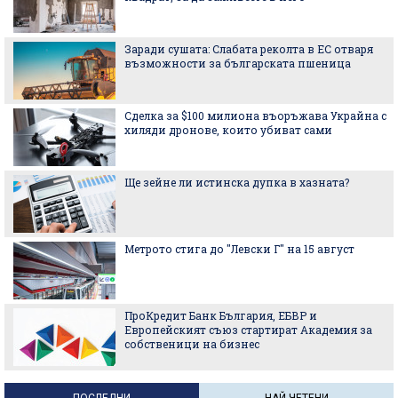
Заради сушата: Слабата реколта в ЕС отваря
възможности за българската пшеница
Сделка за $100 милиона въоръжава Украйна с
хиляди дронове, които убиват сами
Ще зейне ли истинска дупка в хазната?
Метрото стига до "Левски Г" на 15 август
ПроКредит Банк България, ЕБВР и
Европейският съюз стартират Академия за
собственици на бизнес
ПОСЛЕДНИ
НАЙ-ЧЕТЕНИ