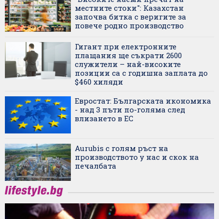
местните стоки": Казахстан
започва битка с веригите за
повече родно производство
Гигант при електронните
плащания ще съкрати 2600
служители – най-високите
позиции са с годишна заплата до
$460 хиляди
Евростат: Българската икономика
- над 3 пъти по-голяма след
влизането в ЕС
Aurubis с голям ръст на
производството у нас и скок на
печалбата