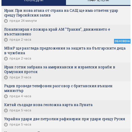
Иран: При нова атака от страна на САЩ ще има ответен удар
срещу Персийския залив
преди 24 минути
Локализиран е пожара край АМ "Тракия", движението е
възстановено
преди 2 часа
ОБНОВЕНА
МВнР ще разгледа предложения за защита на българските деца
в чужбина
преди 2 часа
Иран готви забрана за американски и израелски кораби в
Ормузкия проток
преди 3 часа
Радев проведе телефонен разговор с британския външен
министър
преди 4 часа
Китай създаде нова геоложка карта на Луната
преди 5 часа
Украйна удари две петролни рафинерии при удари срещу Русия
преди 5 часа