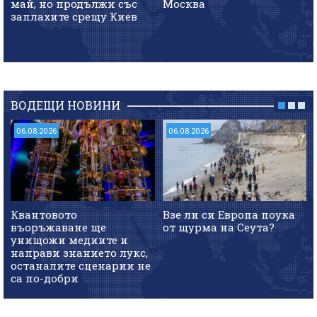
май, но продължи със
Москва
заплахите срещу Киев
ВОДЕЩИ НОВИНИ
06.08.2026
06.08.2026
Квантовото
Взе ли си Европа поука
въоръжаване ще
от щурма на Сеута?
унищожи медиите и
направи знанието лукс,
останалите сценарии не
са по-добри