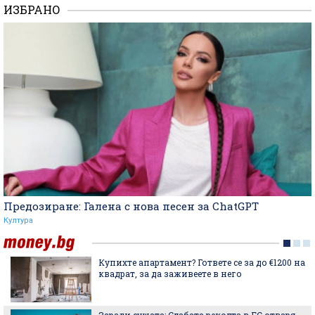
ИЗБРАНО
Предозиране: Галена с нова песен за ChatGPT
Култура
Купихте апартамент? Гответе се за до €1200 на
квадрат, за да заживеете в него
Заради сушата: Слабата реколта в ЕС отваря