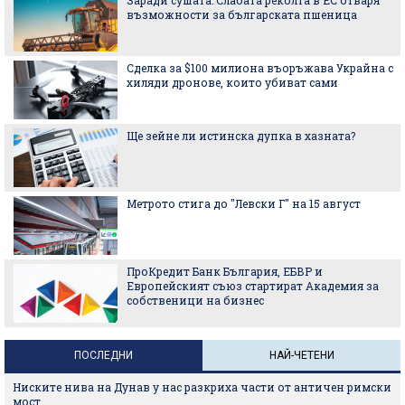
възможности за българската пшеница
Сделка за $100 милиона въоръжава Украйна с
хиляди дронове, които убиват сами
Ще зейне ли истинска дупка в хазната?
Метрото стига до "Левски Г" на 15 август
ПроКредит Банк България, ЕБВР и
Европейският съюз стартират Академия за
собственици на бизнес
ПОСЛЕДНИ
НАЙ-ЧЕТЕНИ
Ниските нива на Дунав у нас разкриха части от античен римски
мост