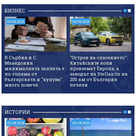
БИЗНЕС
04.08.2026
04.08.2026
В Сърбия и С.
"Остров на спасението":
Македония
Китайските коли
минималната заплата е
превземат Европа, а
по-голяма от
заводът на Stellantis на
българската и "купува"
200 км от България
много повече
печели
ИСТОРИИ
05.08.2026
05.08.2026