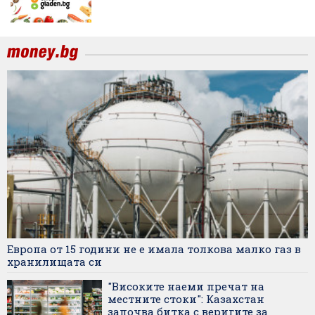
Европа от 15 години не е имала толкова малко газ в
хранилищата си
"Високите наеми пречат на
местните стоки": Казахстан
започва битка с веригите за