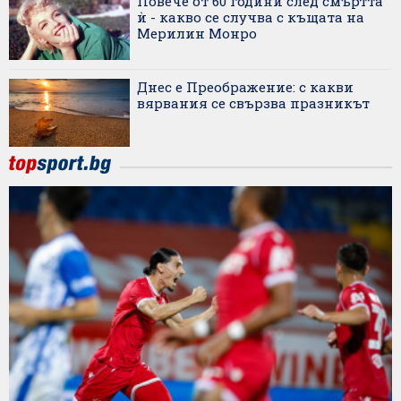
Повече от 60 години след смъртта
ѝ - какво се случва с къщата на
Мерилин Монро
Днес е Преображение: с какви
вярвания се свързва празникът