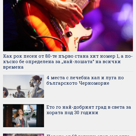
Как рок песен от 80-те първо стана хит номер 1, а по-
късно бе определена за „най-лошата“ на всички
времена
4 места с лечебна кал и луга по
българското Черноморие
Ето го най-добрият град в света за
хората под 30 години