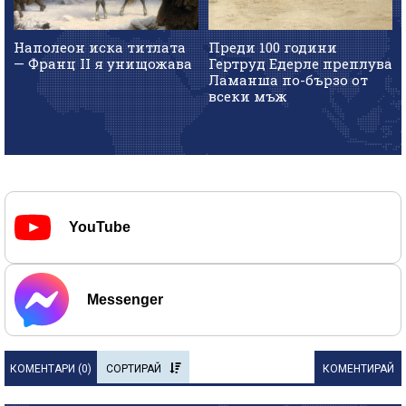
Наполеон иска титлата
Преди 100 години
— Франц II я унищожава
Гертруд Едерле преплува
Ламанша по-бързо от
всеки мъж
YouTube
Messenger
КОМЕНТАРИ (
0
)
СОРТИРАЙ
КОМЕНТИРАЙ