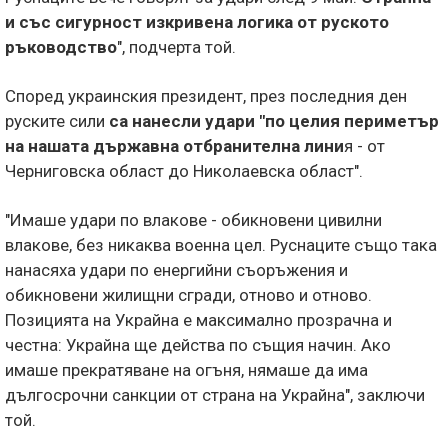
и със сигурност изкривена логика от руското
ръководство
", подчерта той.
Според украинския президент, през последния ден
руските сили
са нанесли удари "по целия периметър
на нашата държавна отбранителна лини
я - от
Черниговска област до Николаевска област".
"Имаше удари по влакове - обикновени цивилни
влакове, без никаква военна цел. Руснаците също така
нанасяха удари по енергийни съоръжения и
обикновени жилищни сгради, отново и отново.
Позицията на Украйна е максимално прозрачна и
честна: Украйна ще действа по същия начин. Ако
имаше прекратяване на огъня, нямаше да има
дългосрочни санкции от страна на Украйна", заключи
той.