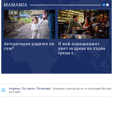
MAMAMIA
Авторитарен родител ли
И най-подходящият
съм?
цвят за дреха на първа
среща е...
Новини
/
По света
/
Политика
/
Зеленски съветва да не се посещава Москва
на 9 май