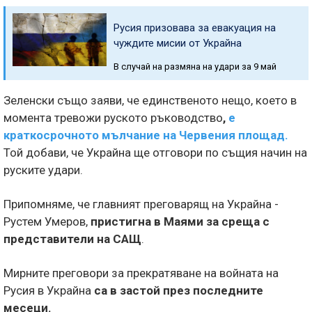
Русия призовава за евакуация на
чуждите мисии от Украйна
В случай на размяна на удари за 9 май
Зеленски също заяви, че единственото нещо, което в
момента тревожи руското ръководство
,
е
краткосрочното мълчание на Червения площад.
Той добави, че Украйна ще отговори по същия начин на
руските удари.
Припомняме, че главният преговарящ на Украйна -
Рустем Умеров,
пристигна в Маями за среща с
представители на САЩ
.
Мирните преговори за прекратяване на войната на
Русия в Украйна
са в застой през последните
месеци.