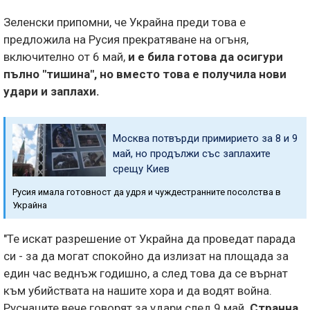
Зеленски припомни, че Украйна преди това е
предложила на Русия прекратяване на огъня,
включително от 6 май,
и е била готова да осигури
пълно "тишина", но вместо това е получила нови
удари и заплахи.
Москва потвърди примирието за 8 и 9
май, но продължи със заплахите
срещу Киев
Русия имала готовност да удря и чуждестранните посолства в
Украйна
"Те искат разрешение от Украйна да проведат парада
си - за да могат спокойно да излизат на площада за
един час веднъж годишно, а след това да се върнат
към убийствата на нашите хора и да водят война.
Руснаците вече говорят за удари след 9 май.
Странна