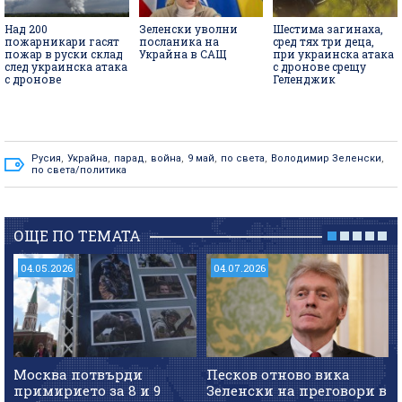
Над 200
Зеленски уволни
Шестима загинаха,
пожарникари гасят
посланика на
сред тях три деца,
пожар в руски склад
Украйна в САЩ
при украинска атака
след украинска атака
с дронове срещу
с дронове
Геленджик
Русия
,
Украйна
,
парад
,
война
,
9 май
,
по света
,
Володимир Зеленски
,
по света/политика
ОЩЕ ПО ТЕМАТА
04.05.2026
04.07.2026
Москва потвърди
Песков отново вика
примирието за 8 и 9
Зеленски на преговори в