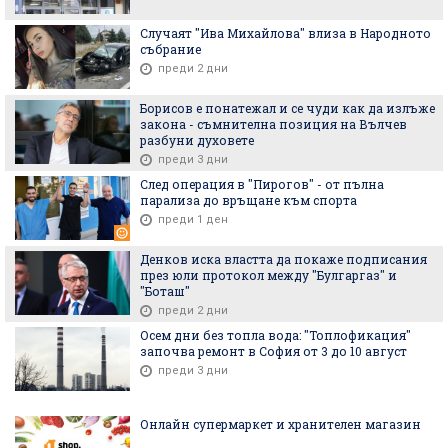
Случаят "Ива Михайлова" влиза в Народното
събрание
преди 2 дни
Борисов е понатежал и се чуди как да излъже
закона - съмнителна позиция на Вълчев
разбуни духовете
преди 3 дни
След операция в "Пирогов" - от пълна
парализа до връщане към спорта
преди 1 ден
Денков иска властта да покаже подписания
през юли протокол между "Булгаргаз" и
"Боташ"
преди 2 дни
Осем дни без топла вода: "Топлофикация"
започва ремонт в София от 3 до 10 август
преди 3 дни
Онлайн супермаркет и хранителен магазин