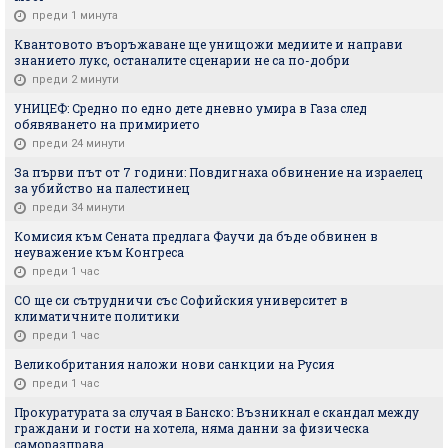
преди 1 минута
Квантовото въоръжаване ще унищожи медиите и направи
знанието лукс, останалите сценарии не са по-добри
преди 2 минути
УНИЦЕФ: Средно по едно дете дневно умира в Газа след
обявяването на примирието
преди 24 минути
За първи път от 7 години: Повдигнаха обвинение на израелец
за убийство на палестинец
преди 34 минути
Комисия към Сената предлага Фаучи да бъде обвинен в
неуважение към Конгреса
преди 1 час
СО ще си сътрудничи със Софийския университет в
климатичните политики
преди 1 час
Великобритания наложи нови санкции на Русия
преди 1 час
Прокуратурата за случая в Банско: Възникнал е скандал между
граждани и гости на хотела, няма данни за физическа
саморазправа