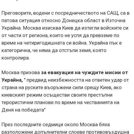
Преговорите, водени с посредничеството на САЩ, са в
патова ситуация относно Донецка област в Източна
Украйна. Москва изисква Киев да изтегли войските си
от части от региона, които не успя да превземе по
време на четиригодишната си война. Украйна пък е
категорична, че няма да отстъпи земя, която
контролира.
Москва призова
за евакуация на чуждите мисии от
Украйна,
" предвид неизбежността на ответен удар от
страна на руските въоръжени сили срещу Киев, ако
киевският режим осъществи своите престъпни
терористични планове по време на честванията на
Деня на победата"
През последните седмици около Москва бяха
разположени допълнителни слоеве противовъздушна