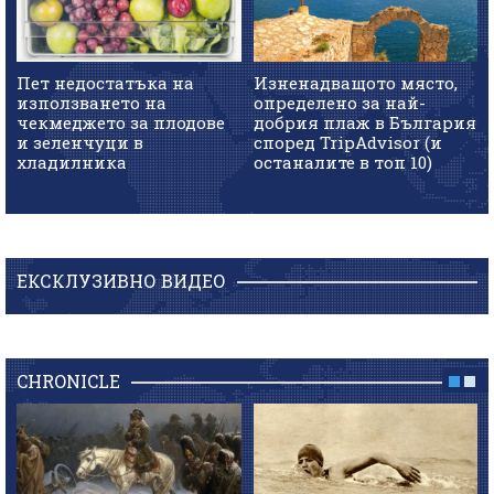
Пет недостатъка на
Изненадващото място,
използването на
определено за най-
чекмеджето за плодове
добрия плаж в България
и зеленчуци в
според TripAdvisor (и
хладилника
останалите в топ 10)
ЕКСКЛУЗИВНО ВИДЕО
CHRONICLE