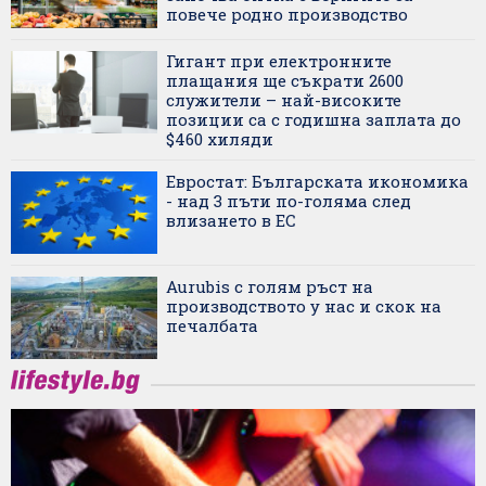
повече родно производство
Гигант при електронните
плащания ще съкрати 2600
служители – най-високите
позиции са с годишна заплата до
$460 хиляди
Евростат: Българската икономика
- над 3 пъти по-голяма след
влизането в ЕС
Aurubis с голям ръст на
производството у нас и скок на
печалбата