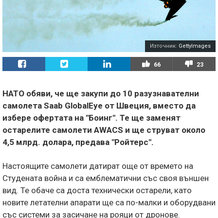
Източник:
GettyImages
66
23
НАТО обяви, че ще закупи до 10 разузнавателни
самолета Saab GlobalEye от Швеция, вместо да
избере офертата на "Боинг". Те ще заменят
остарелите самолети AWACS и ще струват около
4,5 млрд. долара, предава "Ройтерс".
Настоящите самолети датират още от времето на
Студената война и са емблематични със своя външен
вид. Те обаче са доста технически остарели, като
новите летателни апарати ще са по-малки и оборудвани
със системи за засичане на рояци от дронове.