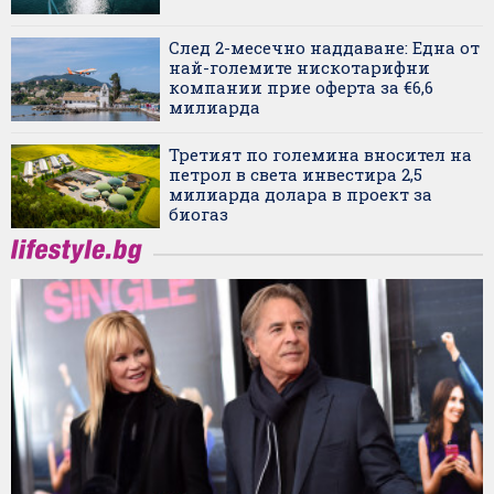
След 2-месечно наддаване: Една от
най-големите нискотарифни
компании прие оферта за €6,6
милиарда
Третият по големина вносител на
петрол в света инвестира 2,5
милиарда долара в проект за
биогаз