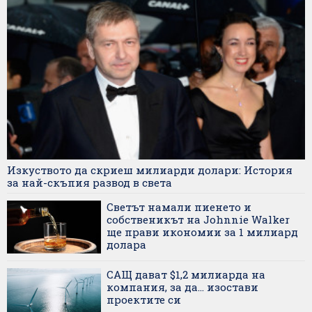
Изкуството да скриеш милиарди долари: История
за най-скъпия развод в света
Светът намали пиенето и
собственикът на Johnnie Walker
ще прави икономии за 1 милиард
долара
САЩ дават $1,2 милиарда на
компания, за да... изостави
проектите си