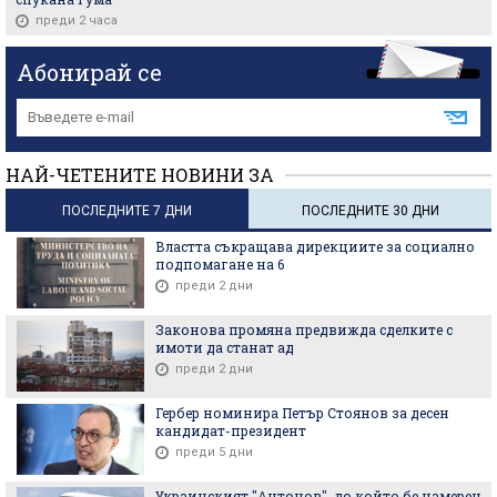
преди 2 часа
Абонирай се
НАЙ-ЧЕТЕНИТЕ НОВИНИ ЗА
ПОСЛЕДНИТЕ 7 ДНИ
ПОСЛЕДНИТЕ 30 ДНИ
Властта съкращава дирекциите за социално
подпомагане на 6
преди 2 дни
Законова промяна предвижда сделките с
имоти да станат ад
преди 2 дни
Гербер номинира Петър Стоянов за десен
кандидат-президент
преди 5 дни
Украинският "Антонов", до който бе намерен