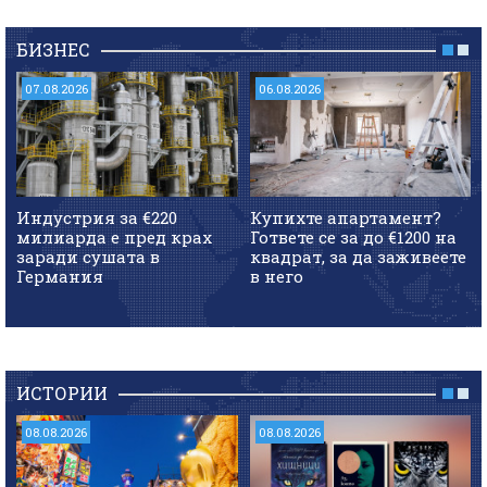
БИЗНЕС
07.08.2026
06.08.2026
Индустрия за €220
Купихте апартамент?
милиарда е пред крах
Гответе се за до €1200 на
заради сушата в
квадрат, за да заживеете
Германия
в него
ИСТОРИИ
08.08.2026
08.08.2026