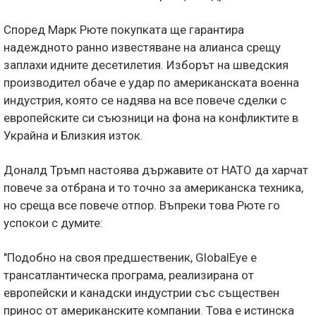
Според Марк Рюте покупката ще гарантира
надеждното ранно известяване на алианса срещу
заплахи идните десетилетия. Изборът на шведския
производител обаче е удар по американската военна
индустрия, която се надява на все повече сделки с
европейските си съюзници на фона на конфликтите в
Украйна и Близкия изток.
Доналд Тръмп настоява държавите от НАТО да харчат
повече за отбрана и то точно за американска техника,
но среща все повече отпор. Въпреки това Рюте го
успокои с думите:
"Подобно на своя предшественик, GlobalEye е
трансатлантическа програма, реализирана от
европейски и канадски индустрии със съществен
принос от американските компании. Това е истинска