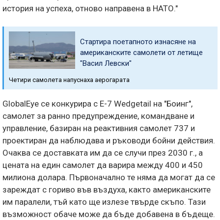
история на успеха, отново направена в НАТО."
Стартира поетапното изнасяне на
американските самолети от летище
"Васил Левски"
Четири самолета напуснаха аерогарата
GlobalEye се конкурира с E-7 Wedgetail на "Боинг",
самолет за ранно предупреждение, командване и
управление, базиран на реактивния самолет 737 и
проектиран да наблюдава и ръководи бойни действия.
Очаква се доставката им да се случи през 2030 г., а
цената на един самолет да варира между 400 и 450
милиона долара. Първоначално те няма да могат да се
зареждат с гориво във въздуха, както американските
им паралели, тъй като ще излезе твърде скъпо. Тази
възможност обаче може да бъде добавена в бъдеще.