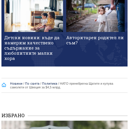
Детски новини: къде да
Авторитарен родител ли
намерим качествено
съм?
съдържание за
любопитните малки
хора
Новини
/
По света
/
Политика
/
НАТО пренебрегна Щатите и купува
самолети от Швеция за $4,5 млрд.
ИЗБРАНО