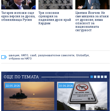
Тагарев изложи още
Три основни
Цвелин Йовчев: Не
една версия за дрона,
сценария за
сме мишена за атаки
обвиняваща Русия
падналия дрон край
от дронове, няма
Кардам
опасност за
националната
сигурност
швеция
,
НАТО
,
сааб
,
разузнавателни самолети
,
GlobalEye
,
отбрана на НАТО
ОЩЕ ПО ТЕМАТА
22.05.2026
10.06.2026