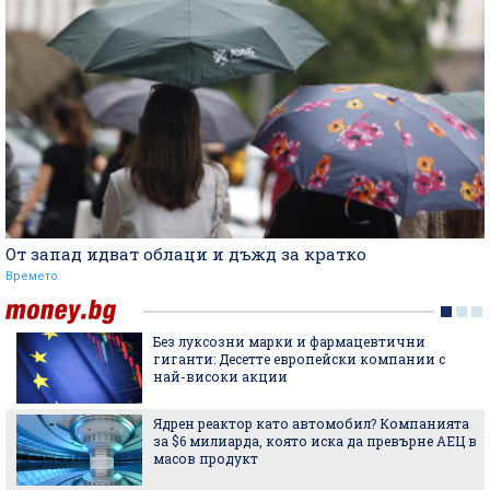
От запад идват облаци и дъжд за кратко
Времето
Без луксозни марки и фармацевтични
гиганти: Десетте европейски компании с
най-високи акции
Ядрен реактор като автомобил? Компанията
за $6 милиарда, която иска да превърне АЕЦ в
масов продукт