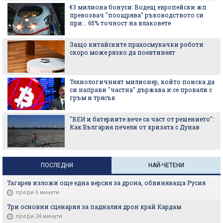
€3 милиона бонуси: Водещ европейски жп
превозвач "поощрява" ръководството си
при... 65% точност на влаковете
Защо китайските прахосмукачки роботи
скоро може рязко да поевтинеят
Технологичният милионер, който поиска да
си направи "частна" държава и се провали с
гръм и трясък
"ВЕИ и батериите вече са част от решението":
Как България печели от кризата с Дунав
ПОСЛЕДНИ
НАЙ-ЧЕТЕНИ
Тагарев изложи още една версия за дрона, обвиняваща Русия
преди 6 минути
Три основни сценария за падналия дрон край Кардам
преди 24 минути