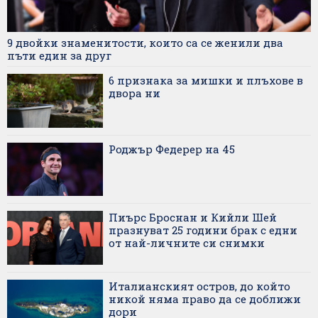
9 двойки знаменитости, които са се женили два
пъти един за друг
6 признака за мишки и плъхове в
двора ни
Роджър Федерер на 45
Пиърс Броснан и Кийли Шей
празнуват 25 години брак с едни
от най-личните си снимки
Италианският остров, до който
никой няма право да се доближи
дори