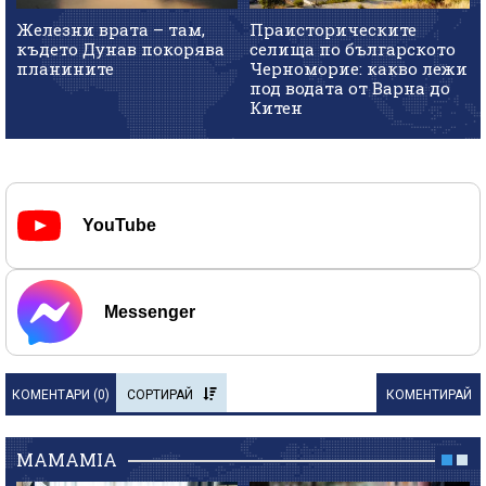
Железни врата – там,
Праисторическите
където Дунав покорява
селища по българското
планините
Черноморие: какво лежи
под водата от Варна до
Китен
YouTube
Messenger
КОМЕНТАРИ (
0
)
СОРТИРАЙ
КОМЕНТИРАЙ
MAMAMIA