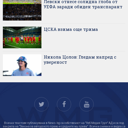
Левски отнесе солидна глоба от
УЕФА заради обиден транспарант
ЦСКА взима още трима
Никола Цолов: Гледам напред с
увереност
Всички текстове публикувани в News.bg са собственост на "Уеб Медия Груп" АД и са под
закрила на "Закона за авторското право и сродните му права". Всички снимки и видеа са