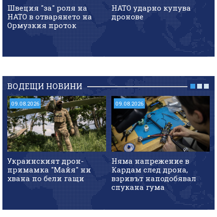
Швеция "за" роля на
НАТО ударно купува
НАТО в отварянето на
дронове
Ормузкия проток
ВОДЕЩИ НОВИНИ
09.08.2026
09.08.2026
Украинският дрон-
Няма напрежение в
примамка "Майя" ни
Кардам след дрона,
хвана по бели гащи
взривът наподобявал
спукана гума