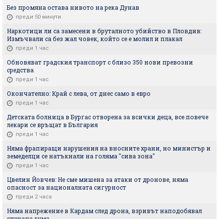
Без промяна остава нивото на река Дунав
преди 50 минути
Наркотици ли са замесени в бруталното убийство в Пловдив:
Измъчвали са без жал човек, който се е молил и плакал
преди 1 час
Обновяват градския транспорт с близо 350 нови превозни
средства
преди 1 час
Окончателно: Край с лева, от днес само в евро
преди 1 час
Детската болница в Бургас отворена за всички деца, все повече
лекари се връщат в България
преди 1 час
Няма фрапиращи нарушения на вносните храни, но министър и
земеделци се натъкнали на голяма "сива зона"
преди 1 час
Цвелин Йовчев: Не сме мишена за атаки от дронове, няма
опасност за националната сигурност
преди 2 часа
Няма напрежение в Кардам след дрона, взривът наподобявал
спукана гума