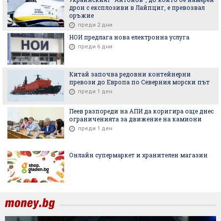
дрон с експлозиви в Лайпциг, е превозвал
оръжие
преди 2 дни
НОИ предлага нова електронна услуга
преди 6 дни
Китай започва редовни контейнерни
превози до Европа по Северния морски път
преди 1 ден
Пеев разпореди на АПИ да коригира още днес
ограниченията за движение на камиони
преди 1 ден
Онлайн супермаркет и хранителен магазин