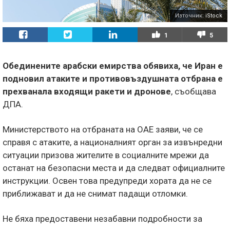
Източник:
iStock
1
5
Обединените арабски емирства обявиха, че Иран е
подновил атаките и противовъздушната отбрана е
прехванала входящи ракети и дронове
, съобщава
ДПА.
Министерството на отбраната на ОАЕ заяви, че се
справя с атаките, а националният орган за извънредни
ситуации призова жителите в социалните мрежи да
останат на безопасни места и да следват официалните
инструкции. Освен това предупреди хората да не се
приближават и да не снимат падащи отломки.
Не бяха предоставени незабавни подробности за