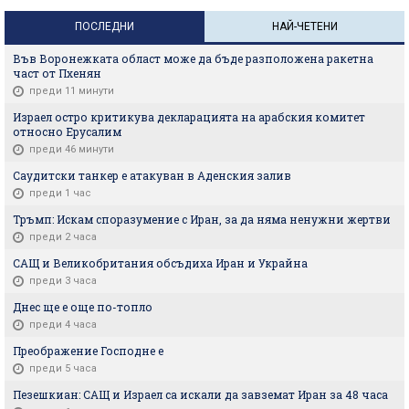
ПОСЛЕДНИ
НАЙ-ЧЕТЕНИ
Във Воронежката област може да бъде разположена ракетна
част от Пхенян
преди 11 минути
Израел остро критикува декларацията на арабския комитет
относно Ерусалим
преди 46 минути
Саудитски танкер е атакуван в Аденския залив
преди 1 час
Тръмп: Искам споразумение с Иран, за да няма ненужни жертви
преди 2 часа
САЩ и Великобритания обсъдиха Иран и Украйна
преди 3 часа
Днес ще е още по-топло
преди 4 часа
Преображение Господне е
преди 5 часа
Пезешкиан: САЩ и Израел са искали да завземат Иран за 48 часа