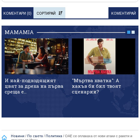
КОМЕНТАРИ (
0
)
СОРТИРАЙ
КОМЕНТИРАЙ
MAMAMIA
И най-подходящият
"Мъртва хватка": А
цвят за дреха на първа
какъв би бил твоят
среща е...
сценарии?
Новини
/
По света
/
Политика
/
ОАЕ се оплакаха от нови атаки с ракети и