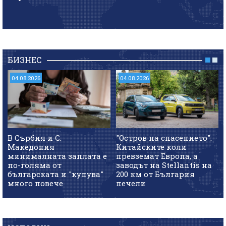
БИЗНЕС
04.08.2026
04.08.2026
В Сърбия и С.
"Остров на спасението":
Македония
Китайските коли
минималната заплата е
превземат Европа, а
по-голяма от
заводът на Stellantis на
българската и "купува"
200 км от България
много повече
печели