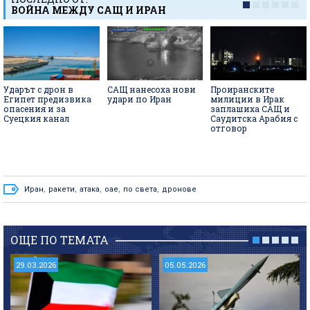
ВОЙНА МЕЖДУ САЩ И ИРАН
Ударът с дрон в
САЩ нанесоха нови
Проиранските
Египет предизвика
удари по Иран
милиции в Ирак
опасения и за
заплашиха САЩ и
Суецкия канал
Саудитска Арабия с
отговор
Иран
,
ракети
,
атака
,
оае
,
по света
,
дронове
ОЩЕ ПО ТЕМАТА
29.03.2026
05.05.2026