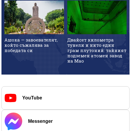
Ашока — завоевателят,
Двайсет километра
който съжалява за
тунели и нито един
победата си
грам плутоний: тайният
подземен атомен завод
на Мао
YouTube
Messenger