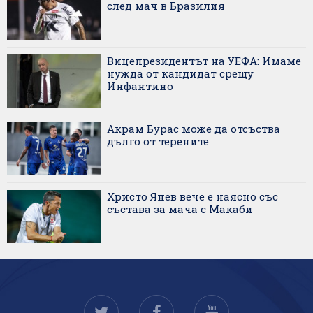
след мач в Бразилия
Вицепрезидентът на УЕФА: Имаме
нужда от кандидат срещу
Инфантино
Акрам Бурас може да отсъства
дълго от терените
Христо Янев вече е наясно със
състава за мача с Макаби