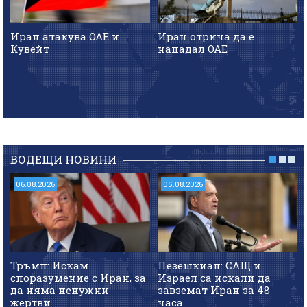
Иран атакува ОАЕ и
Иран отрича да е
Кувейт
нападал ОАЕ
ВОДЕЩИ НОВИНИ
06.08.2026
05.08.2026
Тръмп: Искам
Пезешкиан: САЩ и
споразумение с Иран, за
Израел са искали да
да няма ненужни
завземат Иран за 48
жертви
часа