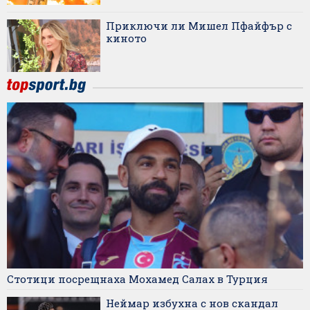
Приключи ли Мишел Пфайфър с
киното
Стотици посрещнаха Мохамед Салах в Турция
Неймар избухна с нов скандал