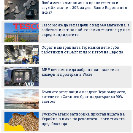
Любимата компания на правителства и
служби скочи с 30% за ден. Защо Европа не я
иска?
Tesco може да се раздели с над 560 магазина, а
собственикът на най-големия търговец у нас
е сред кандидатите
Обрат в миграцията: Германия вече губи
работници от България и Източна Европа
МВР вече може да забрани сигналите за
камери и проверки в Waze
Късните резервации владеят Черноморието,
хотелите в Слънчев бряг надхвърлиха 90%
заетост
Руските атаки затвориха пристанищата на
Украйна в пика на реколтата - логистиката
пред блокада