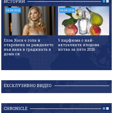
ИСТОРИИ
04.08.2026
04.08.2026
Елза Хоск е гола и
5 парфюма с най-
откровена за раждането
актуалната плодова
във вана в градината в
нотка за лято 2026
дома си
ЕКСКЛУЗИВНО ВИДЕО
CHRONICLE