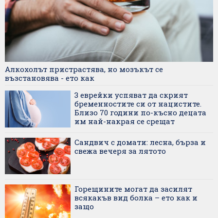
Алкохолът пристрастява, но мозъкът се
възстановява - ето как
3 еврейки успяват да скрият
бременностите си от нацистите.
Близо 70 години по-късно децата
им най-накрая се срещат
Сандвич с домати: лесна, бърза и
свежа вечеря за лятото
Горещините могат да засилят
всякакъв вид болка – ето как и
защо