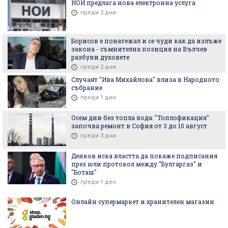
НОИ предлага нова електронна услуга
преди 2 дни
Борисов е понатежал и се чуди как да излъже
закона - съмнителна позиция на Вълчев
разбуни духовете
преди 2 дни
Случаят "Ива Михайлова" влиза в Народното
събрание
преди 1 ден
Осем дни без топла вода: "Топлофикация"
започва ремонт в София от 3 до 10 август
преди 3 дни
Денков иска властта да покаже подписания
през юли протокол между "Булгаргаз" и
"Боташ"
преди 1 ден
Онлайн супермаркет и хранителен магазин