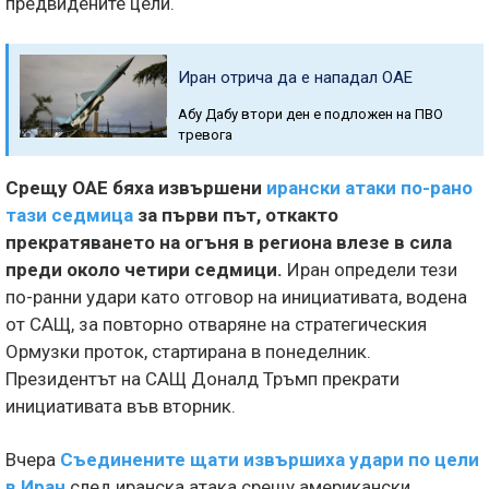
предвидените цели.
Иран отрича да е нападал ОАЕ
Абу Дабу втори ден е подложен на ПВО
тревога
Срещу ОАЕ бяха извършени
ирански атаки по-рано
тази седмица
за първи път, откакто
прекратяването на огъня в региона влезе в сила
преди около четири седмици.
Иран определи тези
по-ранни удари като отговор на инициативата, водена
от САЩ, за повторно отваряне на стратегическия
Ормузки проток, стартирана в понеделник.
Президентът на САЩ Доналд Тръмп прекрати
инициативата във вторник.
Вчера
Съединените щати извършиха удари по цели
в Иран
след иранска атака срещу американски