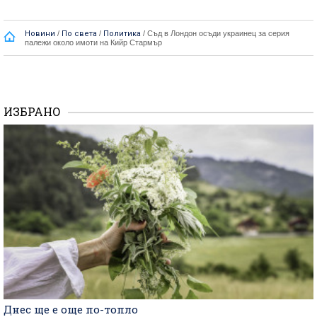
Новини
/
По света
/
Политика
/
Съд в Лондон осъди украинец за серия
палежи около имоти на Кийр Стармър
ИЗБРАНО
Днес ще е още по-топло