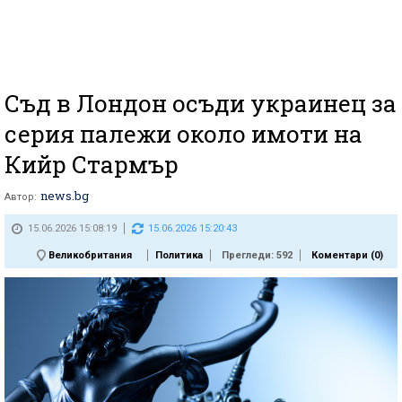
Съд в Лондон осъди украинец за
серия палежи около имоти на
Кийр Стармър
news.bg
Автор:
15.06.2026 15:08:19
15.06.2026 15:20:43
Великобритания
Политика
Прегледи: 592
Коментари (
0
)