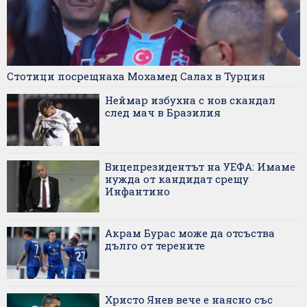
Стотици посрещнаха Мохамед Салах в Турция
Неймар избухна с нов скандал
след мач в Бразилия
Вицепрезидентът на УЕФА: Имаме
нужда от кандидат срещу
Инфантино
Акрам Бурас може да отсъства
дълго от терените
Христо Янев вече е наясно със