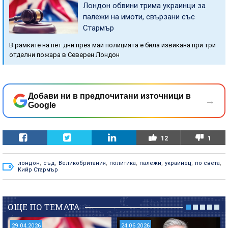
Лондон обвини трима украинци за
палежи на имоти, свързани със
Стармър
В рамките на пет дни през май полицията е била извикана при три
отделни пожара в Северен Лондон
Добави ни в предпочитани източници в
→
Google
12
1
лондон
,
съд
,
Великобритания
,
политика
,
палежи
,
украинец
,
по света
,
Кийр Стармър
ОЩЕ ПО ТЕМАТА
29.04.2026
24.06.2026