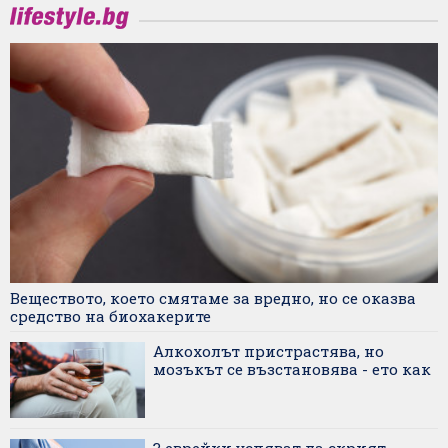
Веществото, което смятаме за вредно, но се оказва
средство на биохакерите
Алкохолът пристрастява, но
мозъкът се възстановява - ето как
3 еврейки успяват да скрият