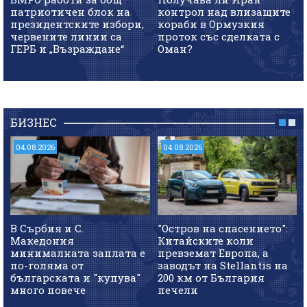
патриотичен блок на
контрол над влизащите
президентските избори,
кораби в Ормузкия
червените линии са
проток със сделката с
ГЕРБ и „Възраждане“
Оман?
БИЗНЕС
04.08.2026
04.08.2026
В Сърбия и С.
"Остров на спасението":
Македония
Китайските коли
минималната заплата е
превземат Европа, а
по-голяма от
заводът на Stellantis на
българската и "купува"
200 км от България
много повече
печели