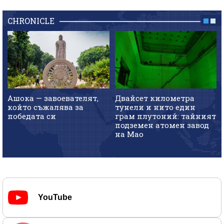
CHRONICLE
Ашока — завоевателят,
Двайсет километра
който съжалява за
тунели и нито един
победата си
грам плутоний: тайният
подземен атомен завод
на Мао
YouTube