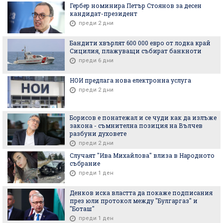
Гербер номинира Петър Стоянов за десен
кандидат-президент
преди 2 дни
Бандити хвърлят 600 000 евро от лодка край
Сицилия, плажуващи събират банкноти
преди 6 дни
НОИ предлага нова електронна услуга
преди 2 дни
Борисов е понатежал и се чуди как да излъже
закона - съмнителна позиция на Вълчев
разбуни духовете
преди 2 дни
Случаят "Ива Михайлова" влиза в Народното
събрание
преди 1 ден
Денков иска властта да покаже подписания
през юли протокол между "Булгаргаз" и
"Боташ"
преди 1 ден