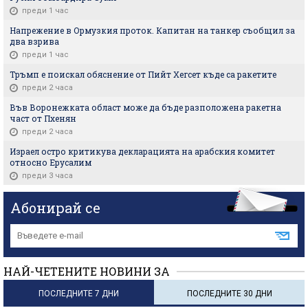
преди 1 час
Напрежение в Ормузкия проток. Капитан на танкер съобщил за
два взрива
преди 1 час
Тръмп е поискал обяснение от Пийт Хегсет къде са ракетите
преди 2 часа
Във Воронежката област може да бъде разположена ракетна
част от Пхенян
преди 2 часа
Израел остро критикува декларацията на арабския комитет
относно Ерусалим
преди 3 часа
Абонирай се
НАЙ-ЧЕТЕНИТЕ НОВИНИ ЗА
ПОСЛЕДНИТЕ 7 ДНИ
ПОСЛЕДНИТЕ 30 ДНИ