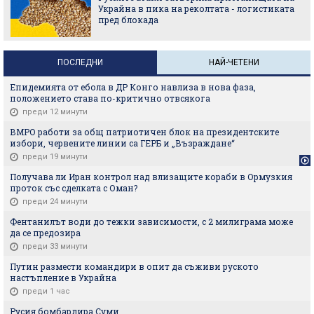
Украйна в пика на реколтата - логистиката
пред блокада
ПОСЛЕДНИ
НАЙ-ЧЕТЕНИ
Епидемията от ебола в ДР Конго навлиза в нова фаза,
положението става по-критично отвсякога
преди 12 минути
ВМРО работи за общ патриотичен блок на президентските
избори, червените линии са ГЕРБ и „Възраждане“
преди 19 минути
Получава ли Иран контрол над влизащите кораби в Ормузкия
проток със сделката с Оман?
преди 24 минути
Фентанилът води до тежки зависимости, с 2 милиграма може
да се предозира
преди 33 минути
Путин размести командири в опит да съживи руското
настъпление в Украйна
преди 1 час
Русия бомбардира Суми