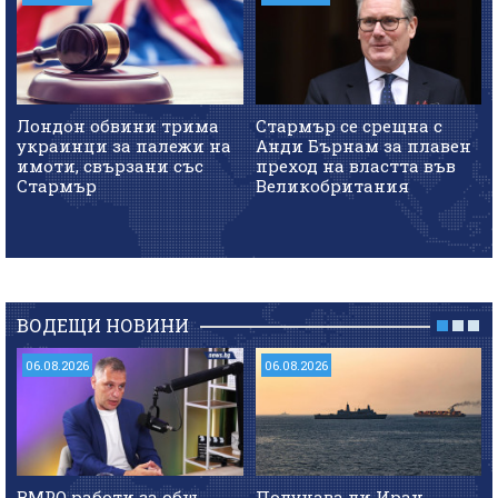
Лондон обвини трима
Стармър се срещна с
украинци за палежи на
Анди Бърнам за плавен
имоти, свързани със
преход на властта във
Стармър
Великобритания
ВОДЕЩИ НОВИНИ
06.08.2026
06.08.2026
ВМРО работи за общ
Получава ли Иран