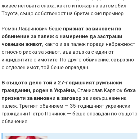
живее неговата снаха, както и пожар на автомобил
Toyota, също собственост на британския премиер.
Роман Лавринович беше
признат за виновен по
обвинение за палеж с намерение да застраши
човешки живот
, както и за палеж поради небрежност
относно риска за живот, във връзка с един от
инцидентите с имотите. По друго обвинение, свързано
с отделен имот, той беше оправдан.
В същото дело той и 27-годишният румънски
гражданин, роден в Украйна,
Станислав Карпюк
бяха
признати за виновни
в заговор
за извършване на
палеж. Третият обвиняем — 35-годишният украински
гражданин Петро Починок — беше оправдан по същото
обвинение.