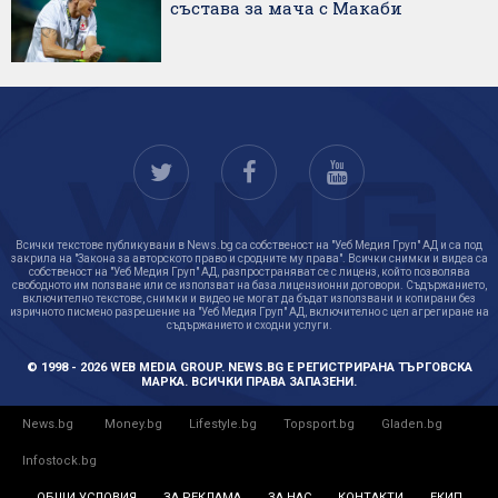
състава за мача с Макаби
Всички текстове публикувани в News.bg са собственост на "Уеб Медия Груп" АД и са под
закрила на "Закона за авторското право и сродните му права". Всички снимки и видеа са
собственост на "Уеб Медия Груп" АД, разпространяват се с лиценз, който позволява
свободното им ползване или се използват на база лицензионни договори. Съдържанието,
включително текстове, снимки и видео не могат да бъдат използвани и копирани без
изричното писмено разрешение на "Уеб Медия Груп" АД, включително с цел агрегиране на
съдържанието и сходни услуги.
© 1998 - 2026 WEB MEDIA GROUP. NEWS.BG Е РЕГИСТРИРАНА ТЪРГОВСКА
МАРКА. ВСИЧКИ ПРАВА ЗАПАЗЕНИ.
News.bg
Money.bg
Lifestyle.bg
Topsport.bg
Gladen.bg
Infostock.bg
ОБЩИ УСЛОВИЯ
ЗА РЕКЛАМА
ЗА НАС
КОНТАКТИ
ЕКИП