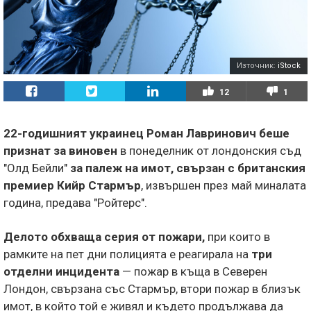
Източник:
iStock
12
1
22-годишният украинец Роман Лавринович беше
признат за виновен
в понеделник от лондонския съд
"Олд Бейли"
за палеж на имот, свързан с британския
премиер Кийр Стармър
, извършен през май миналата
година, предава "Ройтерс".
Делото обхваща серия от пожари,
при които в
рамките на пет дни полицията е реагирала на
три
отделни инцидента
— пожар в къща в Северен
Лондон, свързана със Стармър, втори пожар в близък
имот, в който той е живял и където продължава да