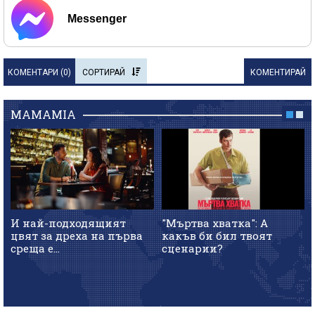
Messenger
КОМЕНТАРИ (
0
)
СОРТИРАЙ
КОМЕНТИРАЙ
MAMAMIA
И най-подходящият
"Мъртва хватка": А
цвят за дреха на първа
какъв би бил твоят
среща е...
сценарии?