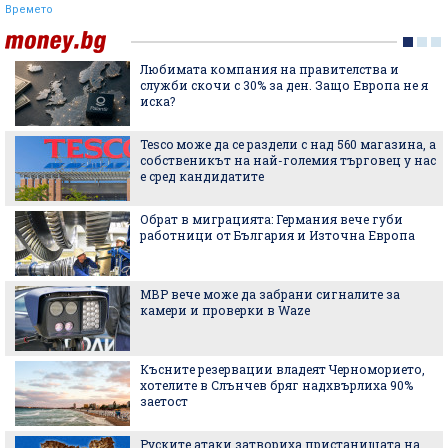
Времето
Любимата компания на правителства и
служби скочи с 30% за ден. Защо Европа не я
иска?
Tesco може да се раздели с над 560 магазина, а
собственикът на най-големия търговец у нас
е сред кандидатите
Обрат в миграцията: Германия вече губи
работници от България и Източна Европа
МВР вече може да забрани сигналите за
камери и проверки в Waze
Късните резервации владеят Черноморието,
хотелите в Слънчев бряг надхвърлиха 90%
заетост
Руските атаки затвориха пристанищата на