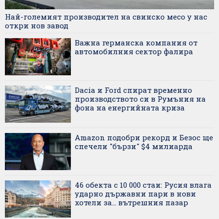
Най-големият производител на свинско месо у нас
откри нов завод
Важна германска компания от
автомобилния сектор фалира
Dacia и Ford спират временно
производството си в Румъния на
фона на енергийната криза
Amazon подобри рекорд и Безос ще
спечели "бързи" $4 милиарда
46 обекта с 10 000 стаи: Русия влага
ударно държавни пари в нови
хотели за... вътрешния пазар