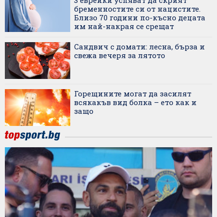
бременностите си от нацистите.
Близо 70 години по-късно децата
им най-накрая се срещат
Сандвич с домати: лесна, бърза и
свежа вечеря за лятото
Горещините могат да засилят
всякакъв вид болка – ето как и
защо