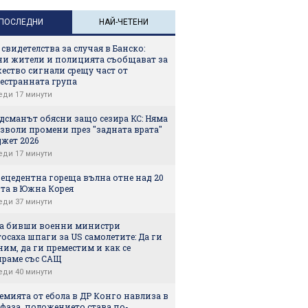
ПОСЛЕДНИ
НАЙ-ЧЕТЕНИ
свидетелства за случая в Банско:
ни жители и полицията съобщават за
ество сигнали срещу част от
естранната група
еди 17 минути
дсманът обясни защо сезира КС: Няма
зволи промени през "задната врата"
жет 2026
еди 17 минути
ецедентна гореща вълна отне над 20
та в Южна Корея
еди 37 минути
а бивши военни министри
осаха шпаги за US самолетите: Да ги
им, да ги преместим и как се
ираме със САЩ
еди 40 минути
мията от ебола в ДР Конго навлиза в
фаза, положението става по-