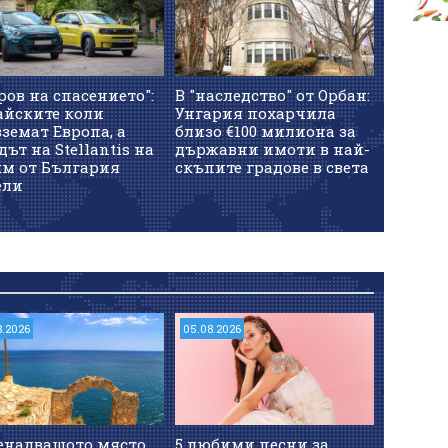
ров на спасението":
В "наследство" от Орбан:
айските коли
Унгария похарчила
земат Европа, а
близо €100 милиона за
дът на Stellantis на
държавни имоти в най-
км от България
скъпите градове в света
ели
8.2026
05.08.2026
енадващото място,
5 любими песни за