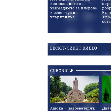
използването на
опре
чекмеджето за плодове
доб
и зеленчуци в
Бъл
хладилника
Trip
оста
ЕКСКЛУЗИВНО ВИДЕО
CHRONICLE
Ашока — завоевателят,
Два