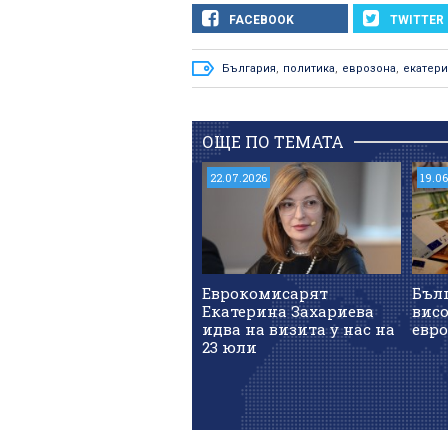
FACEBOOK
TWITTER
България
,
политика
,
еврозона
,
екатери
ОЩЕ ПО ТЕМАТА
22.07.2026
19.0
Еврокомисарят
Бълг
Екатерина Захариева
вис
идва на визита у нас на
евр
23 юли