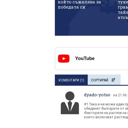
който съжалява за
тун
победата си
гра
тай
атом
YouTube
КОМЕНТАРИ (
1
)
СОРТИРАЙ
dyado-yotso
на 21.06
#1 Така и не можа един п
обединят българите от е
Факторите на растеж на 
които включват растящи