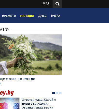
ВХОД
ВРЕМЕТО
НАПИШИ
ДНЕС
ВЧЕРА
РАНО
ще е още по-топло
о
Ответен удар: Китай с
Трябва
нови търговски
да мина
ограничения върху
биолог