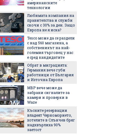
американските
мнение
технологии
Сабале
Любимата компания на
5 люби
правителства и служби
лятото
скочи с 30% за ден. Защо
Европа не я иска?
Tesco може да се раздели
Пет не
с над 560 магазина, а
използ
собственикът на най-
чекмед
големия търговец у нас
и зеле
е сред кандидатите
хладил
Обрат в миграцията:
Държав
Германия вече губи
евтини
работници от България
ток в с
и Източна Европа
МВР вече може да
Изнена
забрани сигналите за
опреде
камери и проверки в
добрия
Waze
според 
останал
Късните резервации
След Т
владеят Черноморието,
още ед
хотелите в Слънчев бряг
официа
надхвърлиха 90%
името с
заетост