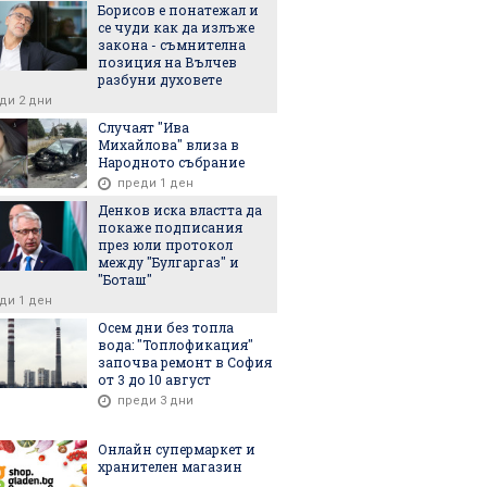
Борисов е понатежал и
се чуди как да излъже
закона - съмнителна
позиция на Вълчев
разбуни духовете
6
06.08.2026
06.08.2026
ди 2 дни
Случаят "Ива
Михайлова" влиза в
Народното събрание
преди 1 ден
ение в Ормузкия
Тръмп е поискал
Саудитски 
Денков иска властта да
покаже подписания
 Капитан на
обяснение от Пийт
атакуван в
през юли протокол
съобщил за два
Хегсет къде са ракетите
залив
между "Булгаргаз" и
"Боташ"
ди 1 ден
Осем дни без топла
вода: "Топлофикация"
започва ремонт в София
от 3 до 10 август
преди 3 дни
Онлайн супермаркет и
хранителен магазин