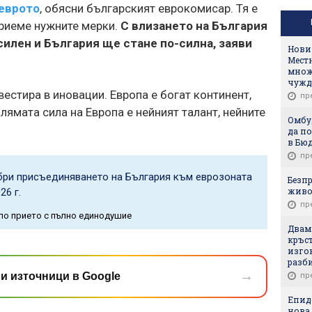
 еврото
, обясни българският еврокомисар. Тя е
приеме нужните мерки.
С влизането на България
силен и България ще стане по-силна, заяви
Нови 
Мест
множ
чужд
естира в иновации. Европа е богат континент,
пр
лямата сила на Европа е нейният талант, нейните
Омбу
да по
в Бюд
пр
и присъединяването на България към еврозоната
Безпр
живо
26 г.
пр
ло прието с пълно единодушие
Двам
кръст
изгон
разб
→
и източници в Google
пр
Епиде
нова 