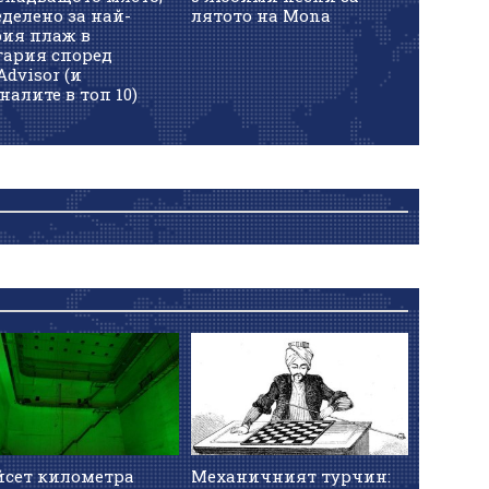
делено за най-
лятото на Mona
рия плаж в
гария според
Advisor (и
налите в топ 10)
йсет километра
Механичният турчин: