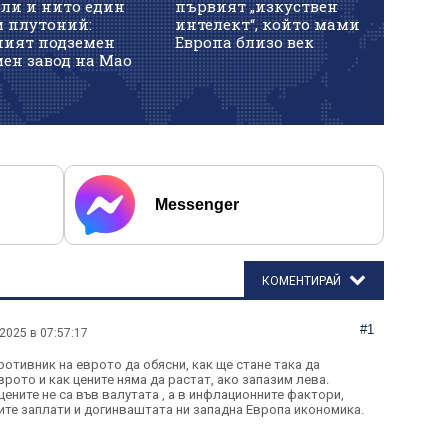
ели и нито един
първият „изкуствен
м плутоний:
интелект“, който мами
ният подземен
Европа близо век
ен завод на Мао
Messenger
КОМЕНТИРАЙ
#1
.2025 в 07:57:17
ротивник на еврото да обясни, как ще стане така да
врото и как цените няма да растат, ако запазим лева.
цените не са във валутата , а в инфлационните фактори,
те заплати и догинваштата ни западна Европа икономика.