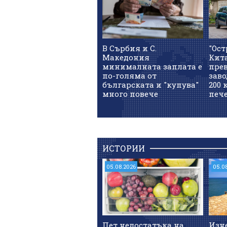
В Сърбия и С.
"Ост
Македония
Кит
минималната заплата е
прев
по-голяма от
заво
българската и "купува"
200 
много повече
печ
ИСТОРИИ
05.08.2026
05.0
Пет недостатъка на
Изн