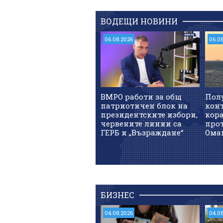
ВОДЕЩИ НОВИНИ
06.08.2026
06.0
ВМРО работи за общ
Пол
патриотичен блок на
кон
президентските избори,
кор
червените линии са
прот
ГЕРБ и „Възраждане“
Ома
БИЗНЕС
04.08.2026
04.0