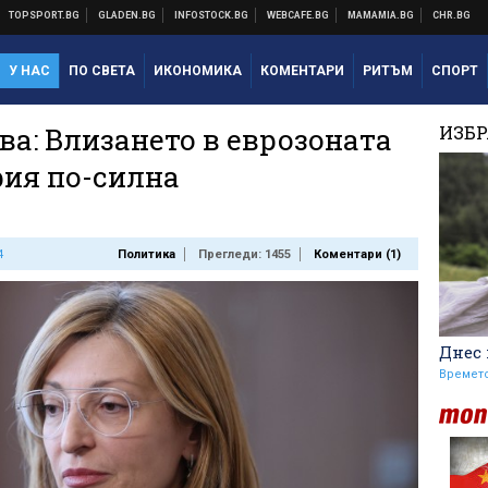
У НАС
ПО СВЕТА
ИКОНОМИКА
КОМЕНТАРИ
РИТЪМ
СПОРТ
ва: Влизането в еврозоната
ИЗБ
ия по-силна
4
Политика
Прегледи: 1455
Коментари (
1
)
Днес 
Времет
Стотици посрещнаха
Мохамед Салах в Турция