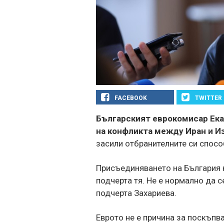
FACEBOOK
TWITTER
Българският еврокомисар Ека
на конфликта между Иран и И
засили отбранителните си спосо
Присъединяването на България 
подчерта тя. Не е нормално да 
подчерта Захариева.
Еврото не е причина за поскъпва