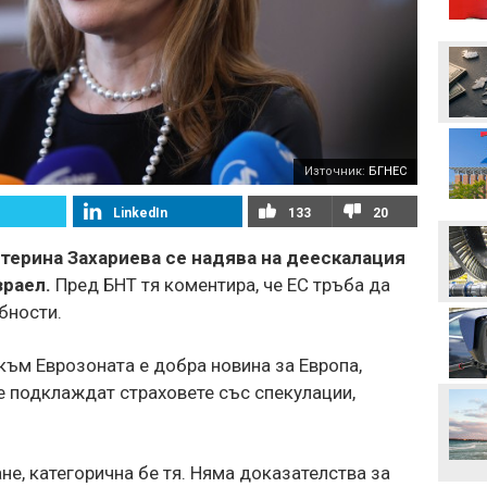
Неймар избухна с нов
скандал след мач в
Бразилия
Вицепрезидентът на
УЕФА: Имаме нужда от
кандидат срещу
Инфантино
Източник:
БГНЕС
Акрам Бурас може да
LinkedIn
133
20
отсъства дълго от
терените
терина Захариева се надява на деескалация
зраел.
Пред БНТ тя коментира, че ЕС тръба да
Христо Янев вече е
наясно със състава за
бности.
мача с Макаби
към Еврозоната е добра новина за Европа,
Левски - Кайрат може да
се окаже последния
се подклаждат страховете със спекулации,
евромач на "Герена" в
този му вид
не, категорична бе тя. Няма доказателства за