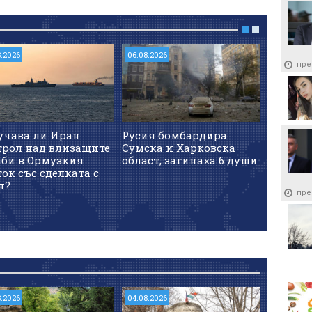
8.2026
06.08.2026
06.08.202
пре
учава ли Иран
Русия бомбардира
Напреж
трол над влизащите
Сумска и Харковска
проток.
аби в Ормузкия
област, загинаха 6 души
танкер 
ок със сделката с
взрива
н?
пре
8.2026
04.08.2026