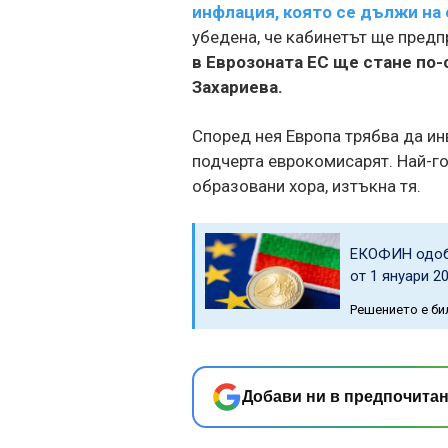
инфлация, която се дължи на
убедена, че кабинетът ще пред
в Еврозоната ЕС ще стане по-
Захариева.
Според нея Европа трябва да инв
подчерта еврокомисарят. Най-го
образовани хора, изтъкна тя.
ЕКОФИН одобр
от 1 януари 20
Решението е би
Добави ни в предпочитан