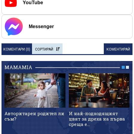
YouTube
Messenger
КОМЕНТАРИ (
0
)
СОРТИРАЙ
КОМЕНТИРАЙ
MAMAMIA
Авторитарен родител ли
И най-подходящият
съм?
цвят за дреха на първа
среща е...