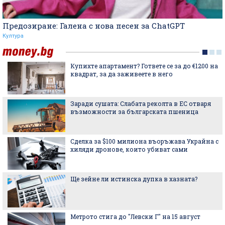
Предозиране: Галена с нова песен за ChatGPT
Култура
Купихте апартамент? Гответе се за до €1200 на
квадрат, за да заживеете в него
Заради сушата: Слабата реколта в ЕС отваря
възможности за българската пшеница
Сделка за $100 милиона въоръжава Украйна с
хиляди дронове, които убиват сами
Ще зейне ли истинска дупка в хазната?
Метрото стига до "Левски Г" на 15 август