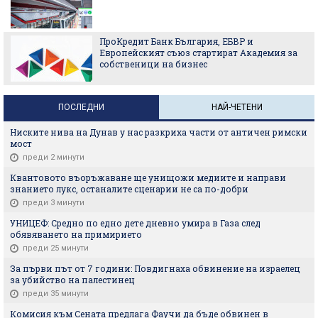
ПроКредит Банк България, ЕБВР и
Европейският съюз стартират Академия за
собственици на бизнес
ПОСЛЕДНИ
НАЙ-ЧЕТЕНИ
Ниските нива на Дунав у нас разкриха части от античен римски
мост
преди 2 минути
Квантовото въоръжаване ще унищожи медиите и направи
знанието лукс, останалите сценарии не са по-добри
преди 3 минути
УНИЦЕФ: Средно по едно дете дневно умира в Газа след
обявяването на примирието
преди 25 минути
За първи път от 7 години: Повдигнаха обвинение на израелец
за убийство на палестинец
преди 35 минути
Комисия към Сената предлага Фаучи да бъде обвинен в