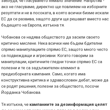
заблуда, че гласуването нямало значение. Напротив -
ако не гласуваме, директно ще повлияем на изборните
резултати и не в посоката, в която всички бихме искали
ЕС да се развива, защото други ще решават вместо нас
бъдещето на Европа, изтъкна тя.
Чобанова се надява обществото да засили своето
критично мислене. Нека всички ние бъдем бдителни
спрямо манипулациите спрямо ЕС, защото много често
са подвеждащи и агресивни. Когато говорим за
манипулации, критичните гледни точки спрямо ЕС са
полезни и те са задължителен елемент в
предизборната кампания. Само, когато има
конструктивна критика и здравословен дебат, може да
се родят решения, полезни за обществото, посочи
Йорданка Чобанова.
Тя изтъкна, че
кампаниите за дезинформация целят