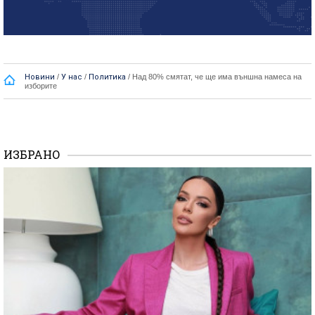
Новини
/
У нас
/
Политика
/
Над 80% смятат, че ще има външна намеса на
изборите
ИЗБРАНО