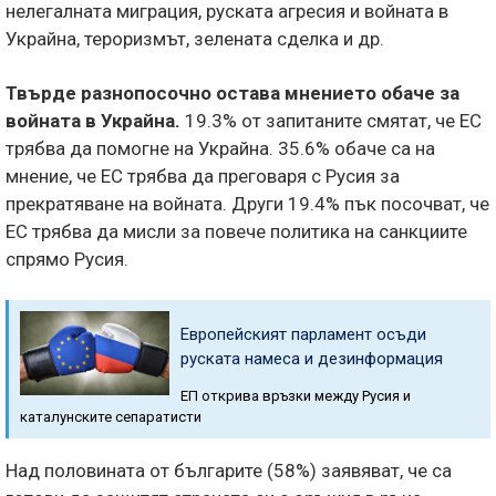
нелегалната миграция, руската агресия и войната в
Украйна, тероризмът, зелената сделка и др.
Твърде разнопосочно остава мнението обаче за
войната в Украйна.
19.3% от запитаните смятат, че ЕС
трябва да помогне на Украйна. 35.6% обаче са на
мнение, че ЕС трябва да преговаря с Русия за
прекратяване на войната. Други 19.4% пък посочват, че
ЕС трябва да мисли за повече политика на санкциите
спрямо Русия.
Европейският парламент осъди
руската намеса и дезинформация
ЕП открива връзки между Русия и
каталунските сепаратисти
Над половината от българите (58%) заявяват, че са