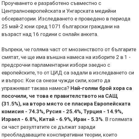
Проучването е разработено съвместно с
Централноевропейската и Унгарската медийни
обсерватории. Изследването е проведено в периода
25 май-2 юни сред 1071 български граждани на
възраст над 16 години с онлайн анкета.
Въпреки, че голяма част от мнозинството от българите
смятат, че ще има външна намеса на изборите 2 в 1 -
предсрочни парламентарни избори заедно с
европейските, то от ЦИД са задали в изследването си
и въпрос: Кои са онези чужди сили, които да
упражняват такава намеса?
Най-голям брой хора са
посочили, че това е правителството на САЩ
(31.5%), на второ място се пласира Европейската
комисия - 74.3%, Русия - 25.4%, Турция - 14.9%,
Израел - 6.8%, Китай - 6.9%, Иран - 5.3%
. В голямата
си част резултатите се дължат заради
преобладаващите конспиративни теории, които