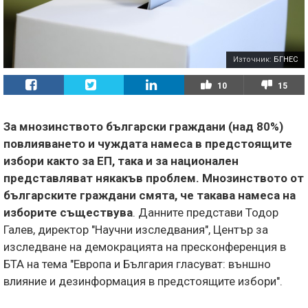
Източник:
БГНЕС
10
15
За мнозинството български граждани (над 80%)
повлияването и чуждата намеса в предстоящите
избори както за ЕП, така и за национален
представляват някакъв проблем. Мнозинството от
българските граждани смята, че такава намеса на
изборите съществува
. Данните представи Тодор
Галев, директор "Научни изследвания", Център за
изследване на демокрацията на пресконференция в
БТА на тема "Европа и България гласуват: външно
влияние и дезинформация в предстоящите избори".