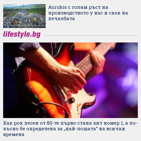
Aurubis с голям ръст на
производството у нас и скок на
печалбата
Как рок песен от 80-те първо стана хит номер 1, а по-
късно бе определена за „най-лошата“ на всички
времена