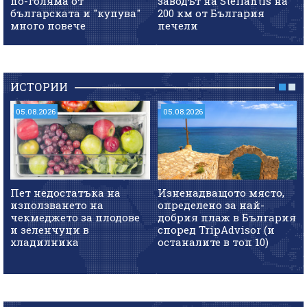
по-голяма от
заводът на Stellantis на
българската и "купува"
200 км от България
много повече
печели
ИСТОРИИ
05.08.2026
05.08.2026
Пет недостатъка на
Изненадващото място,
използването на
определено за най-
чекмеджето за плодове
добрия плаж в България
и зеленчуци в
според TripAdvisor (и
хладилника
останалите в топ 10)