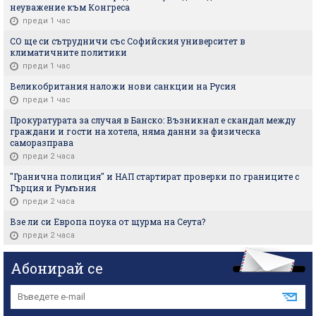
неуважение към Конгреса
преди 1 час
СО ще си сътрудничи със Софийския университет в
климатичните политики
преди 1 час
Великобритания наложи нови санкции на Русия
преди 1 час
Прокуратурата за случая в Банско: Възникнал е скандал между
граждани и гости на хотела, няма данни за физическа
саморазправа
преди 2 часа
"Гранична полиция" и НАП стартират проверки по границите с
Гърция и Румъния
преди 2 часа
Взе ли си Европа поука от щурма на Сеута?
преди 2 часа
Абонирай се