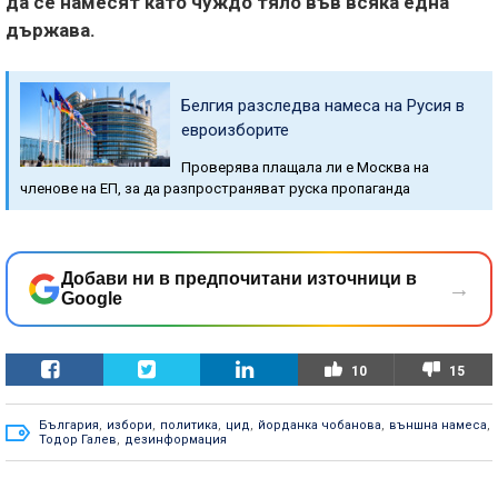
да се намесят като чуждо тяло във всяка една
държава.
Белгия разследва намеса на Русия в
евроизборите
Проверява плащала ли е Москва на
членове на ЕП, за да разпространяват руска пропаганда
Добави ни в предпочитани източници в
→
Google
10
15
България
,
избори
,
политика
,
цид
,
йорданка чобанова
,
външна намеса
,
Тодор Галев
,
дезинформация