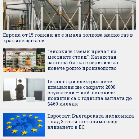
Европа от 15 години не е имала толкова малко газ в
хранилищата си
"Високите наеми пречат на
местните стоки": Казахстан
започва битка с веригите за
повече родно производство
Гигант при електронните
плащания ще съкрати 2600
служители – най-високите
позиции са с годишна заплата до
$460 хиляди
Евростат: Българската икономика
- над 3 пъти по-голяма след
влизането в ЕС