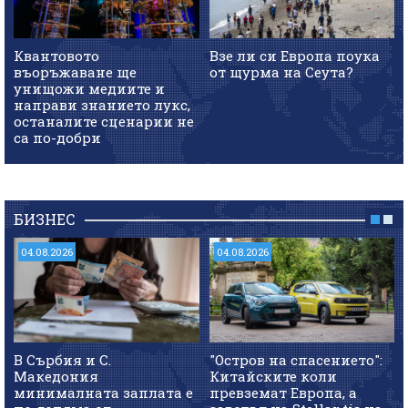
Квантовото
Взе ли си Европа поука
въоръжаване ще
от щурма на Сеута?
унищожи медиите и
направи знанието лукс,
останалите сценарии не
са по-добри
БИЗНЕС
04.08.2026
04.08.2026
В Сърбия и С.
"Остров на спасението":
Македония
Китайските коли
минималната заплата е
превземат Европа, а