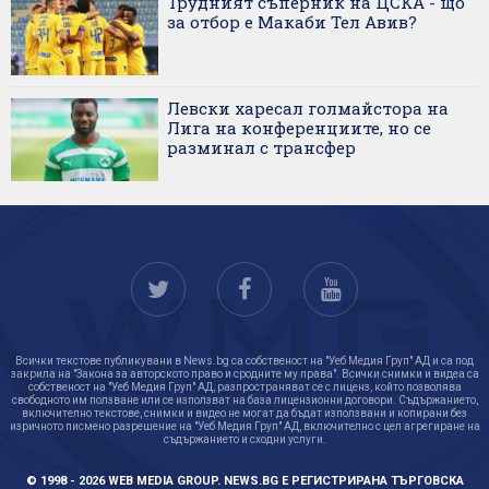
Трудният съперник на ЦСКА - що
за отбор е Макаби Тел Авив?
Левски харесал голмайстора на
Лига на конференциите, но се
разминал с трансфер
Всички текстове публикувани в News.bg са собственост на "Уеб Медия Груп" АД и са под
закрила на "Закона за авторското право и сродните му права". Всички снимки и видеа са
собственост на "Уеб Медия Груп" АД, разпространяват се с лиценз, който позволява
свободното им ползване или се използват на база лицензионни договори. Съдържанието,
включително текстове, снимки и видео не могат да бъдат използвани и копирани без
изричното писмено разрешение на "Уеб Медия Груп" АД, включително с цел агрегиране на
съдържанието и сходни услуги.
© 1998 - 2026 WEB MEDIA GROUP. NEWS.BG Е РЕГИСТРИРАНА ТЪРГОВСКА