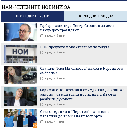
НАЙ-ЧЕТЕНИТЕ НОВИНИ ЗА
ПОСЛЕДНИТЕ 7 ДНИ
ПОСЛЕДНИТЕ 30 ДНИ
Гербер номинира Петър Стоянов за десен
кандидат-президент
преди 3 дни
НОИ предлага нова електронна услуга
преди 3 дни
Случаят "Ива Михайлова" влиза в Народното
събрание
преди 2 дни
Борисов е понатежал и се чуди как да излъже
закона - съмнителна позиция на Вълчев
разбуни духовете
преди 3 дни
След операция в "Пирогов" - от пълна
парализа до връщане към спорта
преди 1 ден