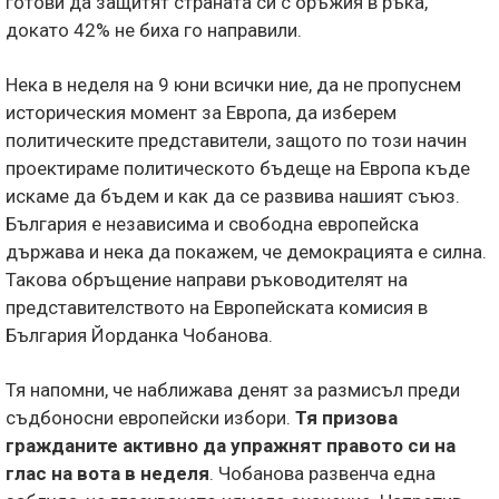
готови да защитят страната си с оръжия в ръка,
докато 42% не биха го направили.
Нека в неделя на 9 юни всички ние, да не пропуснем
историческия момент за Европа, да изберем
политическите представители, защото по този начин
проектираме политическото бъдеще на Европа къде
искаме да бъдем и как да се развива нашият съюз.
България е независима и свободна европейска
държава и нека да покажем, че демокрацията е силна.
Такова обръщение направи ръководителят на
представителството на Европейската комисия в
България Йорданка Чобанова.
Тя напомни, че наближава денят за размисъл преди
съдбоносни европейски избори.
Тя призова
гражданите активно да упражнят правото си на
глас на вота в неделя
. Чобанова развенча една