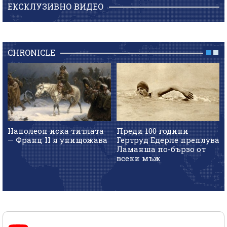
ЕКСКЛУЗИВНО ВИДЕО
CHRONICLE
Наполеон иска титлата
Преди 100 години
— Франц II я унищожава
Гертруд Едерле преплува
Ламанша по-бързо от
всеки мъж