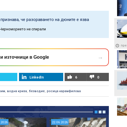
признава, че разораването на дюните е язва
 Черноморието не спирали
пре
→
и източници в Google
LinkedIn
6
0
жим
,
водна криза
,
безводие
,
росица карамфилова
.2026
22.06.2026
09.03.202