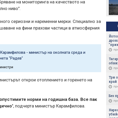
ряване на мониторинга на качеството на
лно ниво".
много сериозни и наременни мерки. Специално за
ишаване на фини прахови частици в атмосферния
Йото
дрона
"при
пр
 Карамфилова - министър на околната среда и
нета "Радев"
Тагар
обви
министри
пр
Три 
инистърът открои отоплението и горенето на
край
пр
Без п
опустимите норми на годишна база. Все пак
пр
дично
", подчерта министър Карамфилова.
Нарк
убий