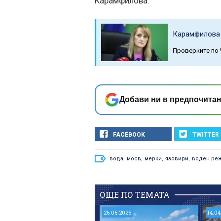
Карамфилова.
Карамфилова 
Проверките по
Добави ни в предпочитан
FACEBOOK
TWITTER
вода
,
мосв
,
мерки
,
язовири
,
воден ре
ОЩЕ ПО ТЕМАТА
26.06.2026
14.04