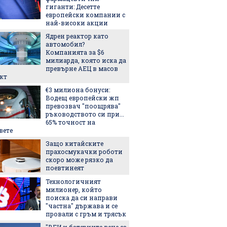
гиганти: Десетте
държим
европейски компании с
от бас
най-високи акции
Тук Ос
Ядрен реактор като
истинс
автомобил?
ярко, 
Компанията за $6
незабр
милиарда, която иска да
5-те н
превърне АЕЦ в масов
българс
кт
идеи к
€3 милиона бонуси:
тях
Водещ европейски жп
Лека, 
превозвач "поощрява"
здраво
ръководството си при...
салата,
65% точност на
за лято
вете
3 книги
Защо китайските
прахосмукачки роботи
скоро може рязко да
поевтинеят
Лятнат
Технологичният
задълж
милионер, който
със себ
поиска да си направи
"частна" държава и се
провали с гръм и трясък
"ВЕИ и батериите вече са