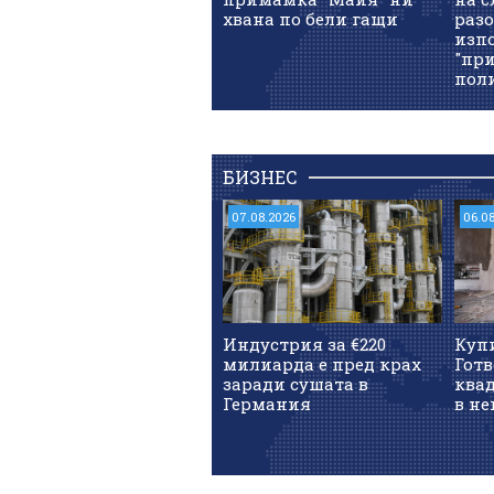
хвана по бели гащи
разо
изпо
"пр
пол
БИЗНЕС
07.08.2026
06.0
Индустрия за €220
Куп
милиарда е пред крах
Готв
заради сушата в
квад
Германия
в не