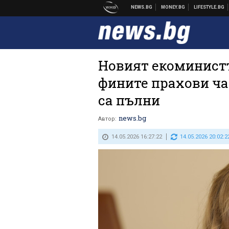
Новият екоминист
фините прахови ча
са пълни
news.bg
Автор:
14.05.2026 16:27:22
14.05.2026 20:02:2