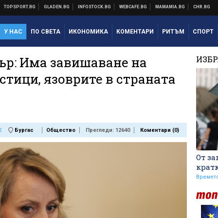
У НАС
ПО СВЕТА
ИКОНОМИКА
КОМЕНТАРИ
РИТЪМ
СПОРТ
ър: Има завишаване на
ИЗБ
стици, язоврите в страната
2
Бургас
Общество
Прегледи: 12640
Коментари (
0
)
От за
крат
Времет
Уверен Арда надигра и
занули Дунав