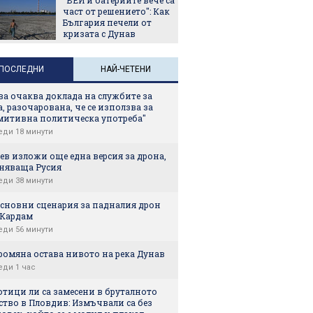
част от решението": Как
България печели от
кризата с Дунав
ПОСЛЕДНИ
НАЙ-ЧЕТЕНИ
ва очаква доклада на службите за
, разочарована, че се използва за
митивна политическа употреба"
еди 18 минути
ев изложи още една версия за дрона,
няваща Русия
еди 38 минути
основни сценария за падналия дрон
 Кардам
еди 56 минути
ромяна остава нивото на река Дунав
еди 1 час
отици ли са замесени в бруталното
ство в Пловдив: Измъчвали са без