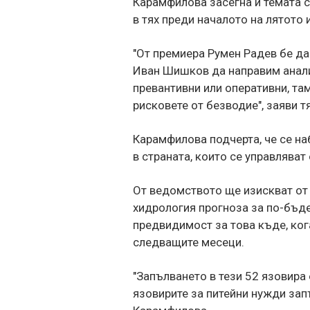
Карамфилова засегна и темата с
в тях преди началото на лятото 
"От премиера Румен Радев бе да
Иван Шишков да направим анали
превантивни или оперативни, та
рисковете от безводие", заяви тя
Карамфилова подчерта, че се н
в страната, които се управляват
От ведомството ще изискват от
хидрология прогноза за по-бъде
предвидимост за това къде, ког
следващите месеци.
"Запълването в тези 52 язовира 
язовирите за питейни нужди зап