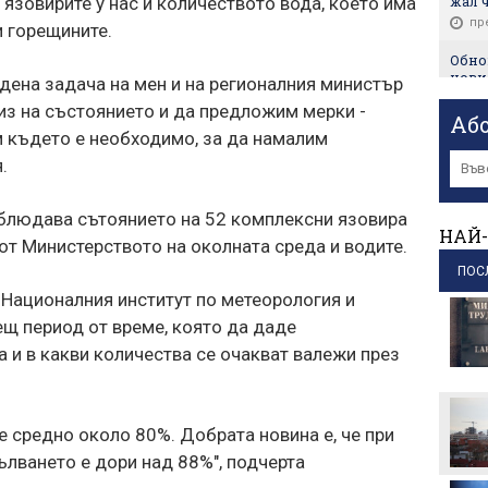
жал ч
 язовирите у нас и количеството вода, което има
пр
и горещините.
Обнов
нови
дена задача на мен и на регионалния министър
пр
з на състоянието и да предложим мерки -
Аб
Оконч
м където е необходимо, за да намалим
евро
.
пр
Детск
аблюдава сътоянието на 52 комплексни язовира
всичк
НАЙ-
 от Министерството на околната среда и водите.
в Бъ
пр
ПОС
 Националния институт по метеорология и
Няма
храни
щ период от време, която да даде
натък
а и в какви количества се очакват валежи през
пр
Цвели
дрон
е средно около 80%. Добрата новина е, че при
сигу
пр
ълването е дори над 88%", подчерта