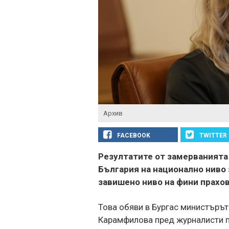
Архив
FACEBOOK
TWITTER
Резултатите от замерванията
България на национално ниво з
завишено ниво на фини прахо
Това обяви в Бургас министърът
Карамфилова пред журналисти п