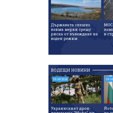
Държавата спешно
МОСВ
взима мерки срещу
ком
риска от въвеждане на
в ст
воден режим
ВОДЕЩИ НОВИНИ
09.08.2026
09.0
Украинският дрон-
Йот
примамка "Майя" ни
на с