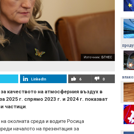
Георги Иванов: Вече има
4 или 5 отбора, които
дърпат нивото в
първенството
Левски отнесе солидна
глоба от УЕФА заради
проду
обиден транспарант
Източник:
БГНЕС
ЦСКА взима още трима
влако
LinkedIn
6
0
Никола Цолов: Гледам
напред с увереност
 за качеството на атмосферния въздух в
а 2025 г. спрямо 2023 г. и 2024 г. показват
ви частици
.
Манчестър Сити иска 80
милиона за Родри
 на околната среда и водите Росица
реди началото на презентация за