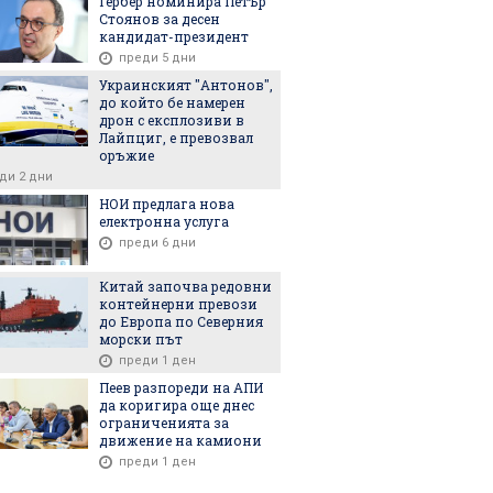
Гербер номинира Петър
Стоянов за десен
кандидат-президент
преди 5 дни
Украинският "Антонов",
до който бе намерен
дрон с експлозиви в
Лайпциг, е превозвал
оръжие
ди 2 дни
НОИ предлага нова
електронна услуга
преди 6 дни
Китай започва редовни
контейнерни превози
до Европа по Северния
морски път
преди 1 ден
Пеев разпореди на АПИ
да коригира още днес
ограниченията за
движение на камиони
преди 1 ден
6
07.07.2026
20.06.2026