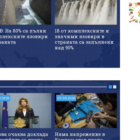
: На 80% са пълни
18 от комплексните и
МОСВ у
плексните язовири
значими язовири в
Язовир
раната
страната са запълнени
над 90%
8.2026
09.08.2026
09.08.202
ова очаква доклада
Няма напрежение в
Русия 
лужбите за дрона,
Кардам след дрона,
мащабн