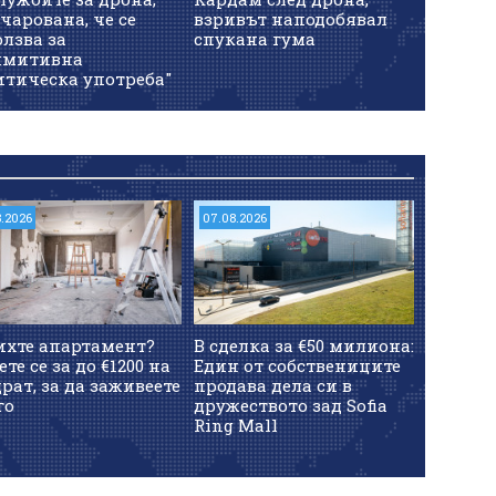
чарована, че се
взривът наподобявал
удари 
лзва за
спукана гума
имитивна
итическа употреба"
8.2026
07.08.2026
ихте апартамент?
В сделка за €50 милиона:
ете се за до €1200 на
Един от собствениците
рат, за да заживеете
продава дела си в
го
дружеството зад Sofia
Ring Mall