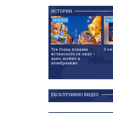
ИСТОРИИ
08.08.2026
08.0
Тук Осака показва
3 кн
истинското си лице –
ярко, шумно и
незабравимо
ЕКСКЛУЗИВНО ВИДЕО