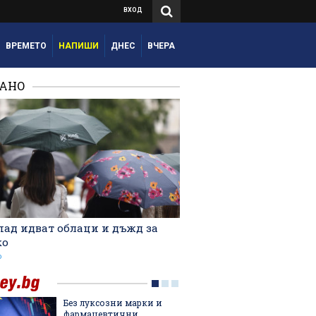
ВХОД
ВРЕМЕТО
НАПИШИ
ДНЕС
ВЧЕРА
РАНО
пад идват облаци и дъжд за
ко
о
Без луксозни марки и
Как по 
фармацевтични
безопа