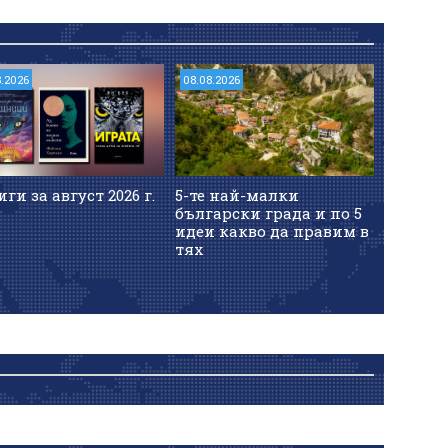
8.2026
08.08.2026
иги за август 2026 г.
5-те най-малки
български градa и по 5
идеи какво да правим в
тях