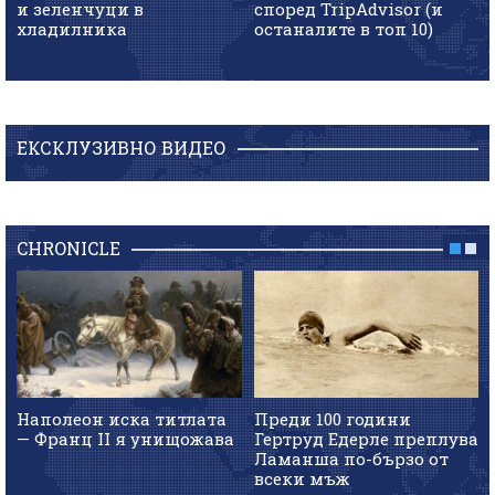
и зеленчуци в
според TripAdvisor (и
хладилника
останалите в топ 10)
ЕКСКЛУЗИВНО ВИДЕО
CHRONICLE
Наполеон иска титлата
Преди 100 години
— Франц II я унищожава
Гертруд Едерле преплува
Ламанша по-бързо от
всеки мъж