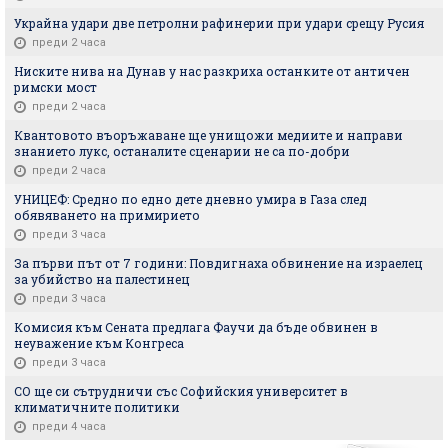
Украйна удари две петролни рафинерии при удари срещу Русия
преди 2 часа
Ниските нива на Дунав у нас разкриха останките от античен
римски мост
преди 2 часа
Квантовото въоръжаване ще унищожи медиите и направи
знанието лукс, останалите сценарии не са по-добри
преди 2 часа
УНИЦЕФ: Средно по едно дете дневно умира в Газа след
обявяването на примирието
преди 3 часа
За първи път от 7 години: Повдигнаха обвинение на израелец
за убийство на палестинец
преди 3 часа
Комисия към Сената предлага Фаучи да бъде обвинен в
неуважение към Конгреса
преди 3 часа
СО ще си сътрудничи със Софийския университет в
климатичните политики
преди 4 часа