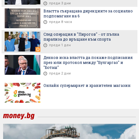
преди 3 дни
Властта съкращава дирекциите за социално
подпомагане на 6
преди 8 часа
След операция в "Пирогов" - от пълна
парализа до връщане към спорта
преди 1 ден
Денков иска властта да покаже подписания
през юли протокол между "Булгаргаз" и
"Боташ"
преди 2 дни
Онлайн супермаркет и хранителен магазин