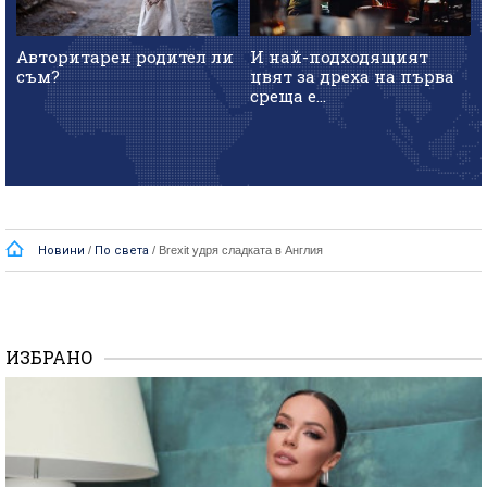
Авторитарен родител ли
И най-подходящият
съм?
цвят за дреха на първа
среща е...
Новини
/
По света
/
Brexit удря сладката в Англия
ИЗБРАНО