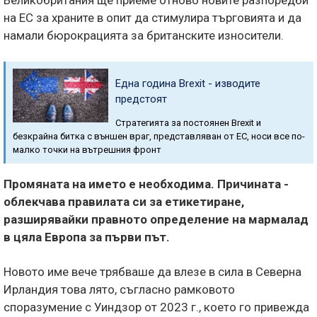
Великобритания ще приеме отново новите разпоредби
на ЕС за храните в опит да стимулира търговията и да
намали бюрокрацията за британските износители.
Една година Brexit - изводите
предстоят
Стратегията за постоянен Brexit и
безкрайна битка с външен враг, представляван от ЕС, носи все по-
малко точки на вътрешния фронт
Промяната на името е необходима. Причината -
облекчава правилата си за етикетиране,
разширявайки правното определение на мармалад
в цяла Европа за първи път.
Новото име вече трябваше да влезе в сила в Северна
Ирландия това лято, съгласно рамковото
споразумение с Уиндзор от 2023 г., което го привежда