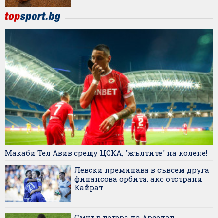
Макаби Тел Авив срещу ЦСКА, "жълтите" на колене!
Левски преминава в съвсем друга
финансова орбита, ако отстрани
Кайрат
Смут в лагера на Арсенал