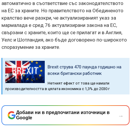
автоматично в съответствие със законодателството
на ЕС за храните. Но правителството на Обединеното
кралство вече разкри, че актуализираният указ за
мармалада е сред 76 актуализирани закона на ЕС,
свързани с храните, които ще се прилагат и в Англия,
Уелс и Шотландия, ако бъде договорено по-широкото
споразумение за храните.
Brexit струва 470 паунда годишно на
всеки британски работник
Нетният ефект от това ще намали
производителността в цялата икономика с 1,3% до 2030 г
Добави ни в предпочитани източници в
→
Google