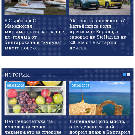
В Сърбия и С.
"Остров на спасението":
Македония
Китайските коли
минималната заплата е
превземат Европа, а
по-голяма от
заводът на Stellantis на
българската и "купува"
200 км от България
много повече
печели
ИСТОРИИ
05.08.2026
05.08.2026
Пет недостатъка на
Изненадващото място,
използването на
определено за най-
чекмеджето за плодове
добрия плаж в България