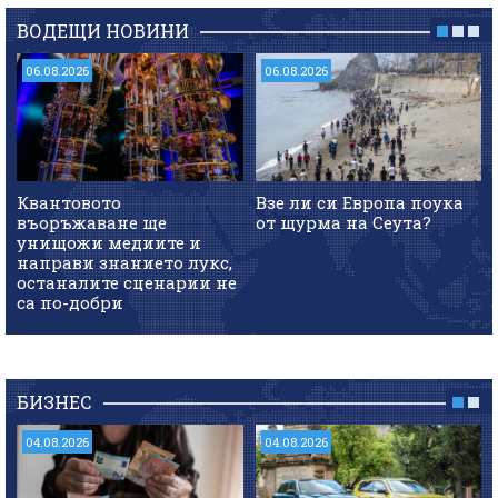
ВОДЕЩИ НОВИНИ
06.08.2026
06.08.2026
Квантовото
Взе ли си Европа поука
въоръжаване ще
от щурма на Сеута?
унищожи медиите и
направи знанието лукс,
останалите сценарии не
са по-добри
БИЗНЕС
04.08.2026
04.08.2026