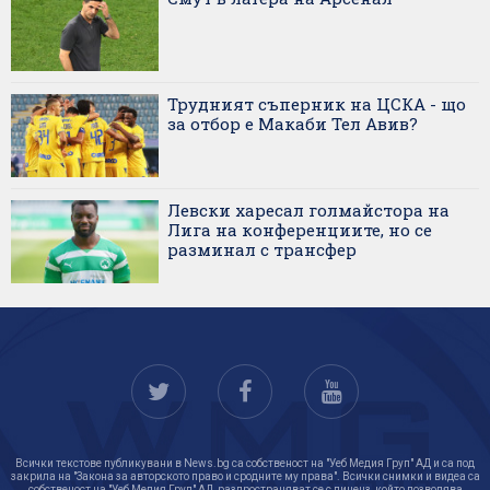
Трудният съперник на ЦСКА - що
за отбор е Макаби Тел Авив?
Левски харесал голмайстора на
Лига на конференциите, но се
разминал с трансфер
Всички текстове публикувани в News.bg са собственост на "Уеб Медия Груп" АД и са под
закрила на "Закона за авторското право и сродните му права". Всички снимки и видеа са
собственост на "Уеб Медия Груп" АД, разпространяват се с лиценз, който позволява