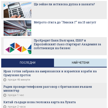
Ще зейне ли истинска дупка в хазната?
Метрото стига до "Левски Г" на 15 август
ПроКредит Банк България, ЕБВР и
Европейският съюз стартират Академия за
собственици на бизнес
ПОСЛЕДНИ
НАЙ-ЧЕТЕНИ
Иран готви забрана на американски и израелски кораби на
Ормузкия проток
преди 46 минути
Радев проведе телефонен разговор с британския външен
министър
преди 1 час
Китай създаде нова геоложка карта на Луната
преди 2 часа