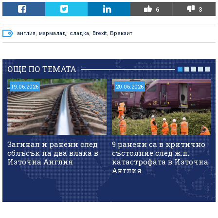
6
3
англия
,
мармалад
,
сладка
,
Brexit
,
Брекзит
ОЩЕ ПО ТЕМАТА
19.06.2026
20.06.2026
Загинал и ранени след
9 ранени са в критично
сблъсък на два влака в
състояние след ж.п.
Източна Англия
катастрофата в Източна
Англия