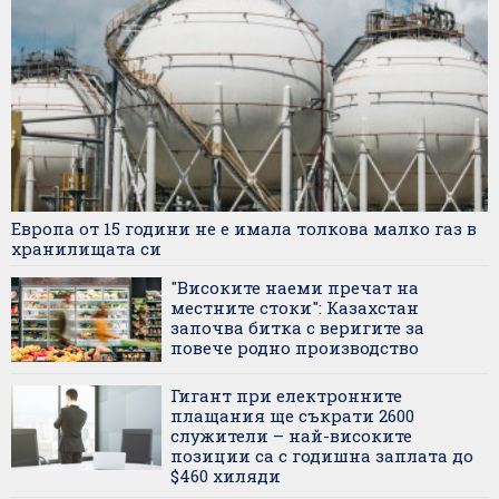
Европа от 15 години не е имала толкова малко газ в
хранилищата си
"Високите наеми пречат на
местните стоки": Казахстан
започва битка с веригите за
повече родно производство
Гигант при електронните
плащания ще съкрати 2600
служители – най-високите
позиции са с годишна заплата до
$460 хиляди