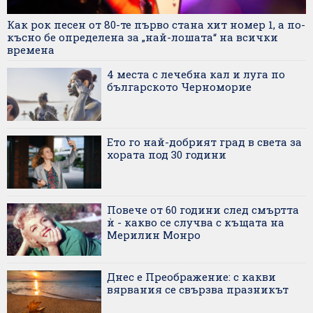
Как рок песен от 80-те първо стана хит номер 1, а по-
късно бе определена за „най-лошата“ на всички
времена
4 места с лечебна кал и луга по
българското Черноморие
Ето го най-добрият град в света за
хората под 30 години
Повече от 60 години след смъртта
ѝ - какво се случва с къщата на
Мерилин Монро
Днес е Преображение: с какви
вярвания се свързва празникът