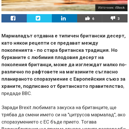
Източник:
iStock
6
3
Мармаладът отдавна е типичен британски десерт,
като някои рецепти се предават между
поколенията - по стара британска традиция. Но
бурканите с любимия плодовия десерт на
поколения британци, може да изглеждат малко по-
различно по рафтовете на магазините съгласно
планираното споразумение с Европейския съюз за
храните, подписано от британското правителство
,
предаде BBC.
Заради Brexit любимата закуска на британците, ще
трябва да смени името си на "цитрусов мармалад", ако
споразумението с ЕС бъде прието. Тогава