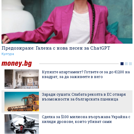
Предозиране: Галена с нова песен за ChatGPT
Култура
Купихте апартамент? Гответе се за до €1200 на
квадрат, за да заживеете в него
Заради сушата: Слабата реколта в ЕС отваря
възможности за българската пшеница
Сделка за $100 милиона въоръжава Украйна с
хиляди дронове, които убиват сами