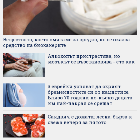
Веществото, което смятаме за вредно, но се оказва
средство на биохакерите
Алкохолът пристрастява, но
мозъкът се възстановява - ето как
3 еврейки успяват да скрият
бременностите си от нацистите.
Близо 70 години по-късно децата
им най-накрая се срещат
Сандвич с домати: лесна, бърза и
свежа вечеря за лятото