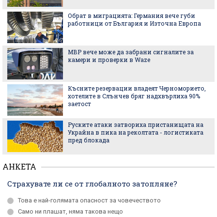
Държавите с най-евтиния и най-скъпия ток
в света
Изненадващото място, определено за най-
добрия плаж в България според TripAdvisor (и
останалите в топ 10)
След Турция и Есватини: още една държава
официално смени името си - ето защо
Къде в София се събират безплатно опасни
отпадъци
АНКЕТА
Страхувате ли се от глобалното затопляне?
Това е най-голямата опасност за човечеството
Само ни плашат, няма такова нещо