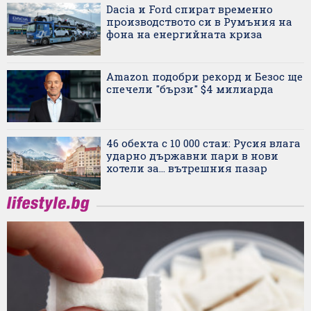
Dacia и Ford спират временно
производството си в Румъния на
фона на енергийната криза
Amazon подобри рекорд и Безос ще
спечели "бързи" $4 милиарда
46 обекта с 10 000 стаи: Русия влага
ударно държавни пари в нови
хотели за... вътрешния пазар