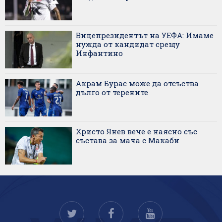
Вицепрезидентът на УЕФА: Имаме
нужда от кандидат срещу
Инфантино
Акрам Бурас може да отсъства
дълго от терените
Христо Янев вече е наясно със
състава за мача с Макаби