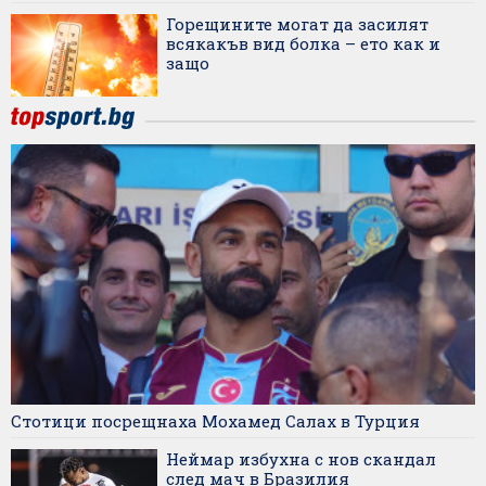
Горещините могат да засилят
всякакъв вид болка – ето как и
защо
Стотици посрещнаха Мохамед Салах в Турция
Неймар избухна с нов скандал
след мач в Бразилия