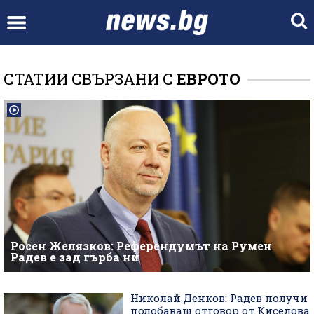
СТАТИИ СВЪРЗАНИ С
ЕВРОТО
Росен Желязков: Референдумът на Румен
Радев е зад гърба ни
Николай Денков: Радев получи
подобаващ отговор от Киселова