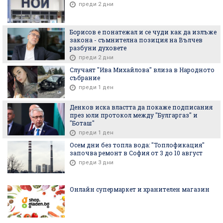
преди 2 дни
Борисов е понатежал и се чуди как да излъже
закона - съмнителна позиция на Вълчев
разбуни духовете
преди 2 дни
Случаят "Ива Михайлова" влиза в Народното
събрание
преди 1 ден
Денков иска властта да покаже подписания
през юли протокол между "Булгаргаз" и
"Боташ"
преди 1 ден
Осем дни без топла вода: "Топлофикация"
започва ремонт в София от 3 до 10 август
преди 3 дни
Онлайн супермаркет и хранителен магазин