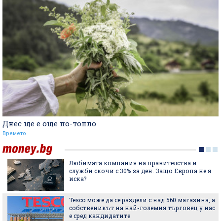
Днес ще е още по-топло
Времето
5 любими песни за лятото на Mona
Пет недостатъка на използването на
чекмеджето за плодове и зеленчуци в
хладилника