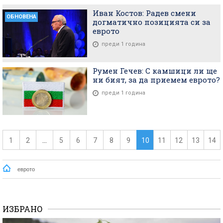
Иван Костов: Радев смени
ОБНОВЕНА
догматично позицията си за
еврото
преди 1 година
Румен Гечев: С камшици ли ще
ни бият, за да приемем еврото?
преди 1 година
1
2
...
5
6
7
8
9
10
11
12
13
14
еврото
ИЗБРАНО