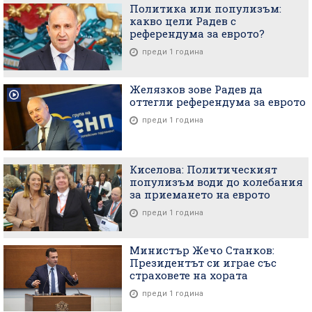
Политика или популизъм:
какво цели Радев с
референдума за еврото?
преди 1 година
Желязков зове Радев да
оттегли референдума за еврото
преди 1 година
Киселова: Политическият
популизъм води до колебания
за приемането на еврото
преди 1 година
Министър Жечо Станков:
Президентът си играе със
страховете на хората
преди 1 година