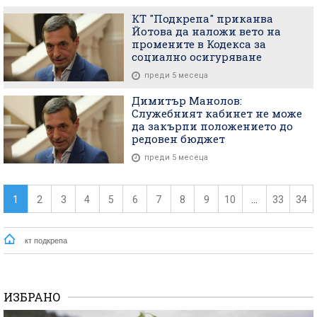
КТ "Подкрепа" приканва
Йотова да наложи вето на
промените в Кодекса за
социално осигуряване
преди 5 месеца
Димитър Манолов:
Служебният кабинет не може
да закърпи положението до
редовен бюджет
преди 5 месеца
1
2
3
4
5
6
7
8
9
10
...
33
34
кт подкрепа
ИЗБРАНО