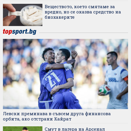
Веществото, което смятаме за
вредно, но се оказва средство на
биохакерите
Левски преминава в съвсем друга финансова
орбита, ако отстрани Кайрат
Смут в лагера на Арсенал