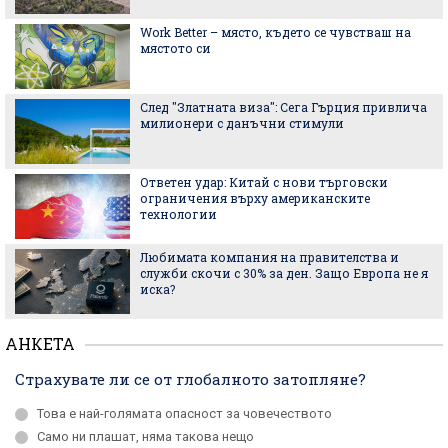
Work Better – място, където се чувстваш на
мястото си
След "Златната виза": Сега Гърция привлича
милионери с данъчни стимули
Ответен удар: Китай с нови търговски
ограничения върху американските
технологии
Любимата компания на правителства и
служби скочи с 30% за ден. Защо Европа не я
иска?
АНКЕТА
Страхувате ли се от глобалното затопляне?
Това е най-голямата опасност за човечеството
Само ни плашат, няма такова нещо