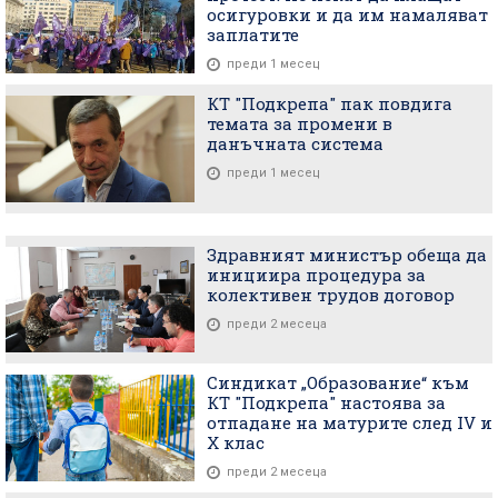
осигуровки и да им намаляват
заплатите
преди 1 месец
КТ "Подкрепа" пак повдига
темата за промени в
данъчната система
преди 1 месец
Здравният министър обеща да
инициира процедура за
колективен трудов договор
преди 2 месеца
Синдикат „Образование“ към
КТ "Подкрепа" настоява за
отпадане на матурите след IV и
X клас
преди 2 месеца