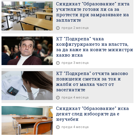
Синдикат "Образование" пита
учителите готови ли са за
протести при замразяване на
заплатите
преди 2 месеца
КТ "Подкрепа" чака
конфигурирането на властта,
за да каже на новите министри
какво иска
преди 3 месеца
КТ "Подкрепа" отчита масово
повишени сметки за ток и
жалби от малка част от
засегнатите
преди 4 месеца
Синдикат "Образование" иска
денят след избоорите да е
неучебен
преди 4 месеца