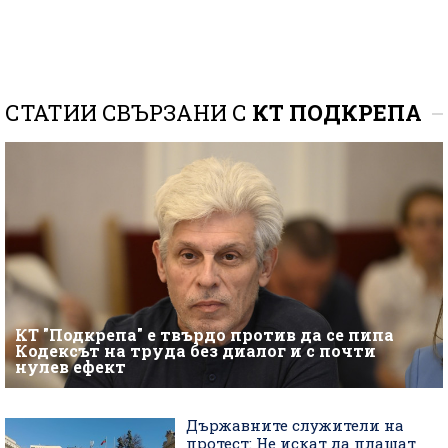
СТАТИИ СВЪРЗАНИ С
КТ ПОДКРЕПА
КТ "Подкрепа" е твърдо против да се пипа
Кодексът на труда без диалог и с почти
нулев ефект
Държавните служители на
протест: Не искат да плащат