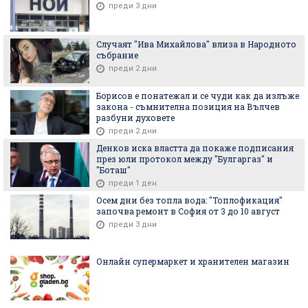
преди 3 дни
Случаят "Ива Михайлова" влиза в Народното
събрание
преди 2 дни
Борисов е понатежал и се чуди как да излъже
закона - съмнителна позиция на Вълчев
разбуни духовете
преди 2 дни
Денков иска властта да покаже подписания
през юли протокол между "Булгаргаз" и
"Боташ"
преди 1 ден
Осем дни без топла вода: "Топлофикация"
започва ремонт в София от 3 до 10 август
преди 3 дни
Онлайн супермаркет и хранителен магазин