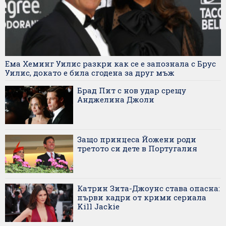
Ема Хеминг Уилис разкри как се е запознала с Брус
Уилис, докато е била сгодена за друг мъж
Брад Пит с нов удар срещу
Анджелина Джоли
Защо принцеса Йожени роди
третото си дете в Португалия
Катрин Зита-Джоунс става опасна:
първи кадри от крими сериала
Kill Jackie