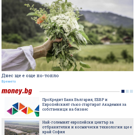
Днес ще е още по-топло
Времето
ПроКредит Банк България, ЕБВР и
Европейският съюз стартират Академия за
собственици на бизнес
Най-големият европейски център за
отбранителни и космически технологии ще е
край София