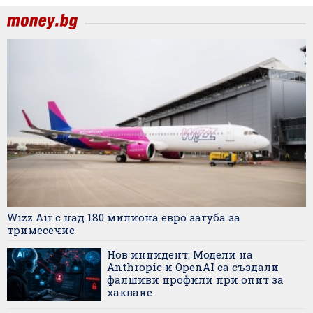
Wizz Air с над 180 милиона евро загуба за
тримесечие
Нов инцидент: Модели на
Anthropic и OpenAI са създали
фалшиви профили при опит за
хакване