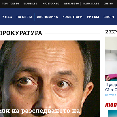
У НАС
ПО СВЕТА
ИКОНОМИКА
КОМЕНТАРИ
РИТЪМ
СПОРТ
ПРОКУРАТУРА
ИЗБ
Предо
Chat
Култура
ли на разследването на
Левски преминава в
съвсем друга финансова