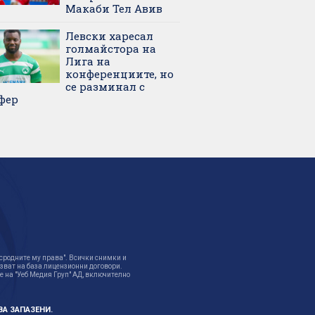
Макаби Тел Авив
Левски харесал
голмайстора на
Лига на
конференциите, но
се разминал с
фер
 сродните му права". Всички снимки и
лзват на база лицензионни договори.
 на "Уеб Медия Груп" АД, включително
ВА ЗАПАЗЕНИ.