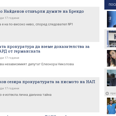
ПОС
о Найденов отхвърли думите на Брендо
ди 17 години
а е на по-високо ниво, според следовател №1
та прокуратура да вземе доказателства за
РД от германската
ди 17 години
ва независимият депутат Елеонора Николова
ов сезира прокуратурата за писмото на НАП
ди 17 години
пре
о е изтекла лична данъчна тайна