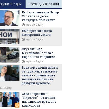
ЛЕДНИТЕ 7 ДНИ
ПОСЛЕДНИТЕ 30 ДНИ
Гербер номинира Петър
Стоянов за десен
кандидат-президент
преди 2 дни
НОИ предлага нова
електронна услуга
преди 3 дни
Случаят "Ива
Михайлова" влиза в
Народното събрание
преди 2 дни
Борисов е понатежал и
се чуди как да излъже
закона - съмнителна
позиция на Вълчев
разбуни духовете
ди 3 дни
След операция в
"Пирогов" - от пълна
парализа до връщане
към спорта