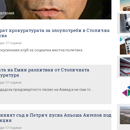
орбита, ако отстрани
Кайрат
явления
Смут в лагера на Арсенал
рат прокуратурата за злоупотреби в Столична
ина
Трудният съперник на
ЦСКА - що за отбор е
ди 17 години
Макаби Тел Авив?
скусионния клуб за социална местна политика
ЦСКА в опит да направи
първата крачка към
отстраняването на
та на Емин разпитван от Столичната
Макаби Тел Авив
уратура
Левски харесал
ди 17 години
голмайстора на Лига на
дадоха предсмъртното писмо на Ахмед и не съм го...
конференциите, но се
разминал с трансфер
Стотици посрещнаха
Мохамед Салах в Турция
нният съд в Петрич пусна Альоша Ангелов под
анция
ди 17 години