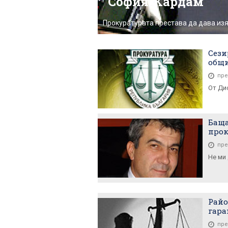
"София-Кардам"
Прокуратурата престава да дава из
Сези
общ
пре
От Ди
Баща
прок
пре
Не ми 
Райо
гар
пре