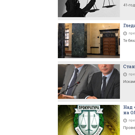
41-го
Глед
пре
Те бя
Стан
пре
Искам
Над 
на 
пре
Прове