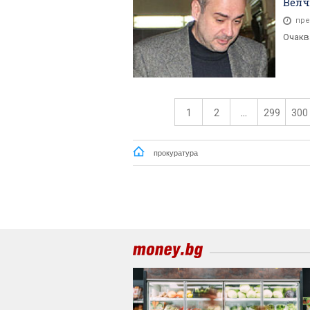
Велч
пре
Очакв
1
2
...
299
300
прокуратура