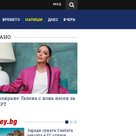
ВХОД
ВРЕМЕТО
НАПИШИ
ДНЕС
ВЧЕРА
РАНО
зиране: Галена с нова песен за
GPT
Заради сушата: Слабата
"Желира
реколта в ЕС отваря
тенден