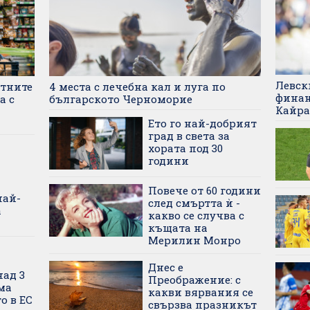
Левск
стните
4 места с лечебна кал и луга по
финан
а с
българското Черноморие
Кайра
Ето го най-добрият
град в света за
хората под 30
години
Повече от 60 години
най-
след смъртта ѝ -
а
какво се случва с
къщата на
Мерилин Монро
Днес е
над 3
Преображение: с
ма
какви вярвания се
о в ЕС
свързва празникът