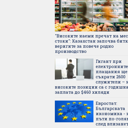
"Високите наеми пречат на ме
стоки": Казахстан започва битк
веригите за повече родно
производство
Гигант при
електронните
плащания ще
съкрати 2600
служители – 
високите позиции са с годишн
заплата до $460 хиляди
Евростат:
Българската
икономика - 
пъти по-голя
след влизанет