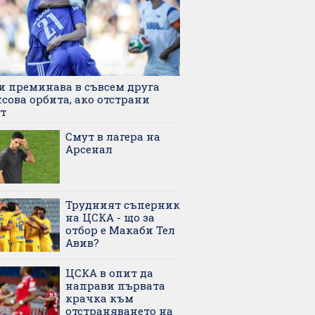
и преминава в съвсем друга
сова орбита, ако отстрани
т
Смут в лагера на
Арсенал
Трудният съперник
на ЦСКА - що за
отбор е Макаби Тел
Авив?
ЦСКА в опит да
направи първата
крачка към
отстраняването на