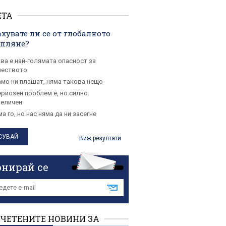
ЕТА
хувате ли се от глобалното
опляне?
ова е най-голямата опасност за
чеството
амо ни плашат, няма такова нещо
ериозен проблем е, но силно
величен
а го, но нас няма да ни засегне
Виж резултати
онирай се
ЧЕТЕНИТЕ НОВИНИ ЗА