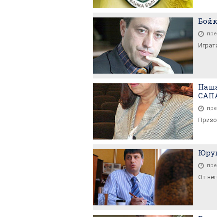
Бойк
пре
Играт
Наша
САПА
пре
Призо
Юрук
пре
От нег