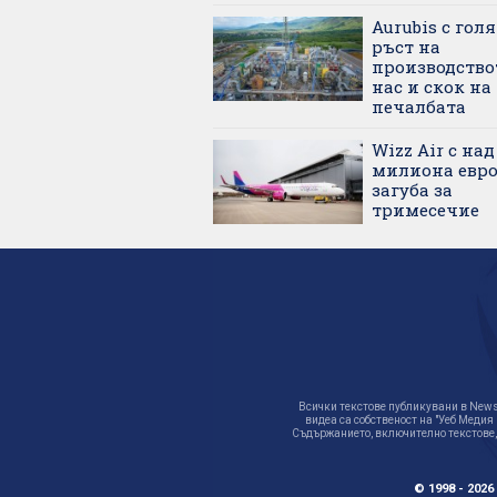
Aurubis с гол
ръст на
производство
нас и скок на
печалбата
Wizz Air с над
милиона евр
загуба за
тримесечие
Всички текстове публикувани в News.
видеа са собственост на "Уеб Медия
Съдържанието, включително текстове,
© 1998 - 20