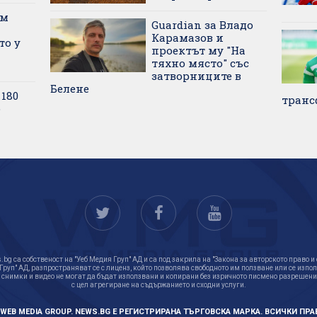
ям
Guardian за Владо
Карамазов и
то у
проектът му "На
тяхно място" със
затворниците в
Белене
 180
транс
о
bg са собственост на "Уеб Медия Груп" АД и са под закрила на "Закона за авторското право и
 Груп" АД, разпространяват се с лиценз, който позволява свободното им ползване или се изпо
 снимки и видео не могат да бъдат използвани и копирани без изричното писмено разрешение
с цел агрегиране на съдържанието и сходни услуги.
26 WEB MEDIA GROUP. NEWS.BG Е РЕГИСТРИРАНА ТЪРГОВСКА МАРКА. ВСИЧКИ ПРА