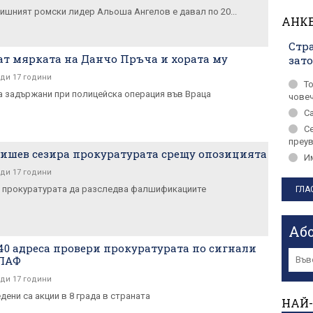
дишният ромски лидер Альоша Ангелов е давал по 20...
АНК
Стра
ат мярката на Данчо Пръча и хората му
зат
ди 17 години
Т
ха задържани при полицейска операция във Враца
чове
С
С
преу
ишев сезира прокуратурата срещу опозицията
Им
ди 17 години
 прокуратурата да разследва фалшификациите
Аб
40 адреса провери прокуратурата по сигнали
ОЛАФ
ди 17 години
дени са акции в 8 града в страната
НАЙ-