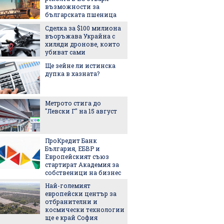
възможности за
превзе
българската пшеница
аксесо
Сделка за $100 милиона
Това л
въоръжава Украйна с
начин 
хиляди дронове, които
цареви
убиват сами
Ще зейне ли истинска
След и
дупка в хазната?
Кънчев
обвиня
най-лес
грешни
Метрото стига до
Испанс
"Левски Г" на 15 август
престо
принце
каквато
ПроКредит Банк
виждал
България, ЕБВР и
Колко 
Европейският съюз
ни мож
стартират Академия за
носене
собственици на бизнес
Най-големият
"Играч
европейски център за
Кристи
отбранителни и
показа
космически технологии
от авт
ще е край София