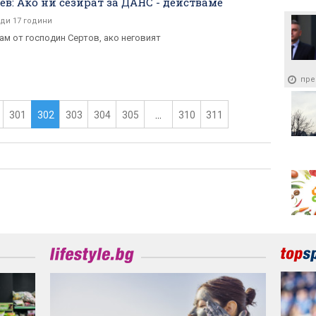
ев: Ако ни сезират за ДАНС - действаме
ди 17 години
ам от господин Сертов, ако неговият
пре
301
302
303
304
305
...
310
311