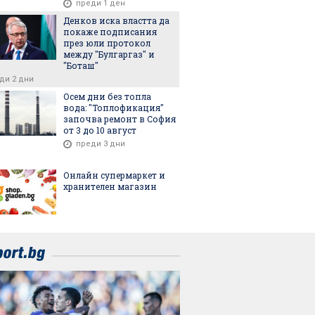
преди 1 ден
Денков иска властта да
покаже подписания
през юли протокол
между "Булгаргаз" и
"Боташ"
ди 2 дни
Осем дни без топла
вода: "Топлофикация"
започва ремонт в София
от 3 до 10 август
преди 3 дни
Онлайн супермаркет и
хранителен магазин