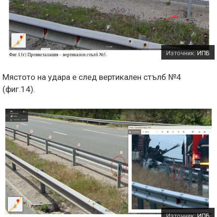
Източник:
ИПБ
Мястото на удара е след вертикален стълб №4
(фиг.14).
Източник:
ИПБ