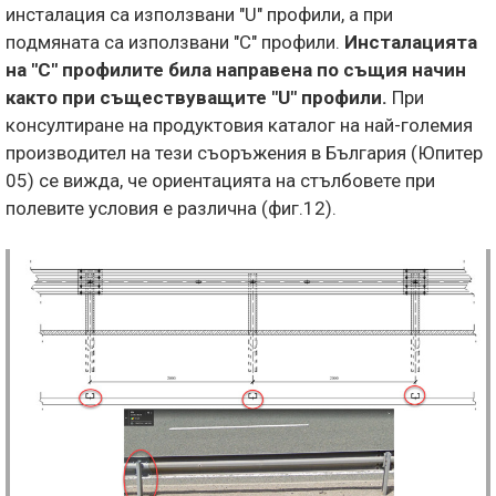
инсталация са използвани "U" профили, а при
подмяната са използвани "C" профили.
Инсталацията
на "C" профилите била направена по същия начин
както при съществуващите "U" профили.
При
консултиране на продуктовия каталог на най-големия
производител на тези съоръжения в България (Юпитер
05) се вижда, че ориентацията на стълбовете при
полевите условия е различна (фиг.12).