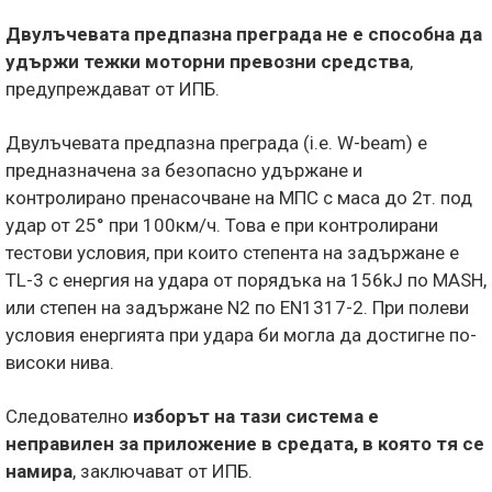
Двулъчевата предпазна преграда не е способна да
удържи тежки моторни превозни средства
,
предупреждават от ИПБ.
Двулъчевата предпазна преграда (i.e. W-beam) е
предназначена за безопасно удържане и
контролирано пренасочване на МПС с маса до 2т. под
удар от 25° при 100км/ч. Това е при контролирани
тестови условия, при които степента на задържане е
TL-3 с енергия на удара от порядъка на 156kJ по MASH,
или степен на задържане N2 по EN1317-2. При полеви
условия енергията при удара би могла да достигне по-
високи нива.
Следователно
изборът на тази система е
неправилен за приложение в средата, в която тя се
намира
, заключават от ИПБ.