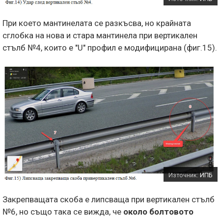
При което мантинелата се разкъсва, но крайната
сглобка на нова и стара мантинела при вертикален
стълб №4, които е "U" профил е модифицирана (фиг.15).
Източник:
ИПБ
Закрепващата скоба е липсваща при вертикален стълб
№6, но също така се вижда, че
около болтовото