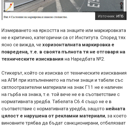
Източник:
ИПБ
Измерването на яркостта на знаците или маркировката
не е критично, категорични са от Института. Според тях
ясно се вижда, че
хоризонталната маркировка е
повредена, т.е. в своята пълнота тя не отговаря на
техническите изисквания
на Наредбата №2.
Стикерът, който се изисква от техническите изисквания
на АПИ при изпълнението на пътни знаци и табели със
свтлоотразителни материали на знак Г11 не е наличен
на гърба на знака, т.е. той вече не е в съответствие с
нормативната уредба. Табелата С6.4 също не е в
съответствие с нормативната уредба, защото
нейната
цялост е нарушена от рекламни материали
, за което
виновните трябва да бъдат санкционирани, отбелязват