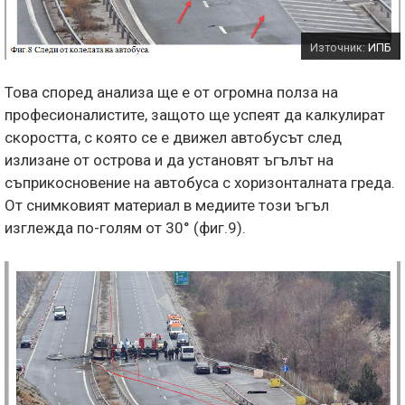
Източник:
ИПБ
Това според анализа ще е от огромна полза на
професионалистите, защото ще успеят да калкулират
скоростта, с която се е движел автобусът след
излизане от острова и да установят ъгълът на
съприкосновение на автобуса с хоризонталната греда.
От снимковият материал в медиите този ъгъл
изглежда по-голям от 30° (фиг.9).