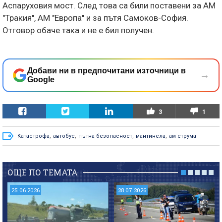
Аспаруховия мост. След това са били поставени за АМ
"Тракия", АМ "Европа" и за пътя Самоков-София.
Отговор обаче така и не е бил получен.
Добави ни в предпочитани източници в
→
Google
3
1
Катастрофа
,
автобус
,
пътна безопасност
,
мантинела
,
ам струма
ОЩЕ ПО ТЕМАТА
25.06.2026
28.07.2026