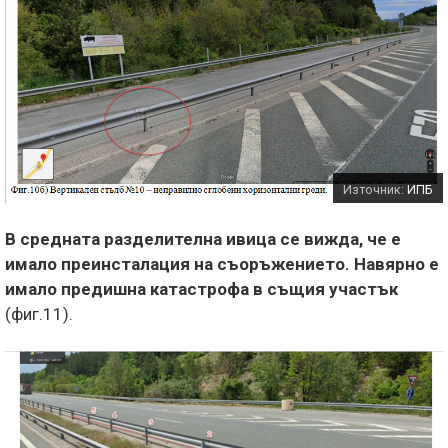
Източник:
ИПБ
В средната разделителна ивица се вижда, че е
имало преинсталация на съоръжението. Навярно е
имало предишна катастрофа в същия участък
(фиг.11).