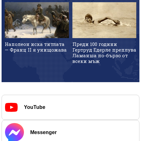
Наполеон иска титлата
Преди 100 години
— Франц II я унищожава
Гертруд Едерле преплува
Ламанша по-бързо от
всеки мъж
YouTube
Messenger