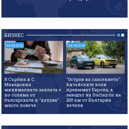
БИЗНЕС
04.08.2026
04.08.2026
В Сърбия и С.
"Остров на спасението":
Македония
Китайските коли
минималната заплата е
превземат Европа, а
по-голяма от
заводът на Stellantis на
българската и "купува"
200 км от България
много повече
печели