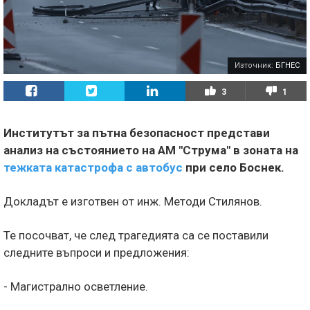
Източник:
БГНЕС
3
1
Институтът за пътна безопасност представи
анализ на състоянието на АМ "Струма" в зоната на
тежката катастрофа с автобус
при село Боснек.
Докладът е изготвен от инж. Методи Стилянов.
Те посочват, че след трагедията са се поставили
следните въпроси и предложения:
- Магистрално осветление.