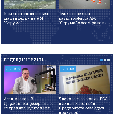
Камион отново скъса
Тежка верижна
мантинела - на АМ
катастрофа на АМ
"Струма"
"Струма" с осем ранени
ВОДЕЩИ НОВИНИ
06.08.2026
06.08.2026
Асен Асенов: В
Членовете за новия ВСС
Държавния резерв не се
никнат като гъби:
съхранява руски нефт
Предложиха още един
прокурор