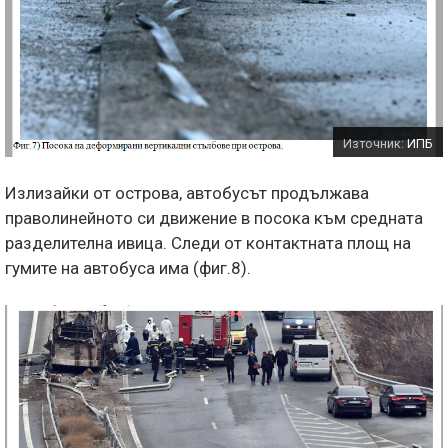
Източник:
ИПБ
Излизайки от острова, автобусът продължава
праволинейното си движение в посока към средната
разделителна ивица. Следи от контактната площ на
гумите на автобуса има (фиг.8).