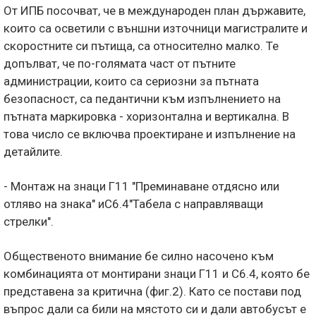
От ИПБ посочват, че в международен план държавите,
които са осветили с външни източници магистралите и
скоростните си пътища, са относително малко. Те
допълват, че по-голямата част от пътните
администрации, които са сериозни за пътната
безопасност, са педантични към изпълнението на
пътната маркировка - хоризонтална и вертикална. В
това число се включва проектиране и изпълнение на
детайлите.
- Монтаж на знаци Г11 "Преминаване отдясно или
отляво на знака" иС6.4"Табела с направляващи
стрелки".
Общественото внимание бе силно насочено към
комбинацията от монтирани знаци Г11 и С6.4, която бе
представена за критична (фиг.2). Като се постави под
въпрос дали са били на мястото си и дали автобусът е