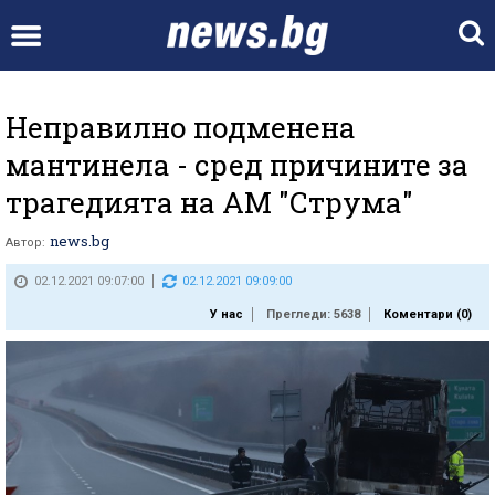
Неправилно подменена
мантинела - сред причините за
трагедията на АМ "Струма"
news.bg
Автор:
02.12.2021 09:07:00
02.12.2021 09:09:00
У нас
Прегледи: 5638
Коментари (
0
)