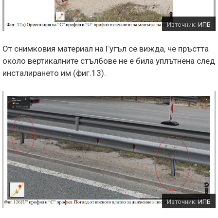
Източник:
ИПБ
От снимковия материал на Гугъл се вижда, че пръстта
около вертикалните стълбове не е била уплътнена след
инсталирането им (фиг.13).
Източник:
ИПБ