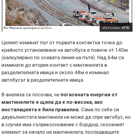
Източник:
ИПБ
Целият изминат път от първата контактна точка до
крайното установяване на автобуса е повече от 140м
(калкулирано по осевата линия на пътя). Над 64м са
изминати до втория контакт с мантинелата в
разделителната ивица и около 48м е изминал
автобусът в разделителната ивица.
В анализа се посочва, че
погасената енергия от
мантинелите е щяла да е по-висока, ако
инсталацията е била правилна.
Сама по себе си
двувълнестата мантинела не може да спре автобус, но
в случая има съприкосновение с бордюр, скосеният
елемент за начало на мантинелата, последващите