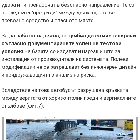
удара и ги пренасочат в безопасно направление. Те са
последната "преграда" между движещотто се
превозно средство и опасното място.
За да работят надежно, те
трябва да са инсталирани
съгласно документираните успешни тестови
условия
.На базата се издават и наръчниците за
инсталация от производителя на системата. Полеви
модификации не се разрешават без инженерен дизайн
и придружаващият го анализ на риска.
Вследствие на това автобусът разрушава връзката
между веригата от хоризонтални греди и вертикалните
стълбове (фиг.7).