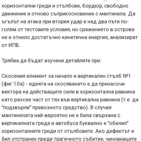
хоризонтални греди и стълбове, бордюр, свободно
движение и отново съприкосновение с мантинела. Да
ъгълът на атака при втория удар е над два пъти по-
голям от тестовите условия, но сражението в острова
не е отнело достатъчно кинетична енергия, анализират
от ИПБ.
Трябва да бъдат изучени детайлите при:
Скосения елемент за начало и вертикален стълб №1
(фиг.10а) - идеята на скосяването е да пренасочи
вектора на действащите сили в хоризонтална равнина
като разсее част от тях във вертикална равнина (т.е. да
"подхвърли" превозното средство). В случая
мантинелата най-вероятно не е била свързана с
вертикалната греда и автобуса буквално е "обелил"
хоризонталните греди от стълбовете. Ако дефектът е
бил отстранен преди трагичното събитие, чиновниците