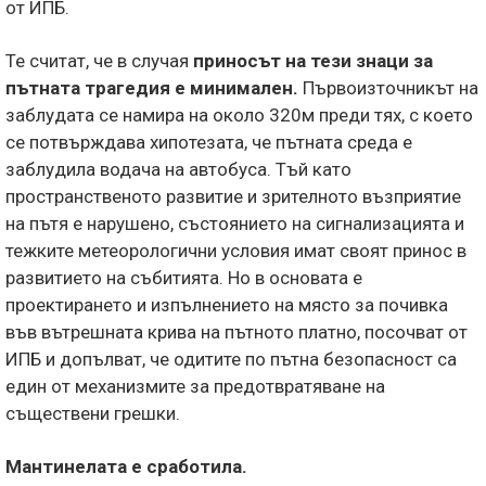
от ИПБ.
Те считат, че в случая
приносът на тези знаци за
пътната трагедия е минимален.
Първоизточникът на
заблудата се намира на около 320м преди тях, с което
се потвърждава хипотезата, че пътната среда е
заблудила водача на автобуса. Тъй като
пространственото развитие и зрителното възприятие
на пътя е нарушено, състоянието на сигнализацията и
тежките метеорологични условия имат своят принос в
развитието на събитията. Но в основата е
проектирането и изпълнението на място за почивка
във вътрешната крива на пътното платно, посочват от
ИПБ и допълват, че одитите по пътна безопасност са
един от механизмите за предотвратяване на
съществени грешки.
Мантинелата е сработила.