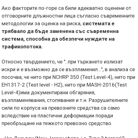
Ако факторите по-горе са били адекватно оценени от
отговорните длъжностни лица съгласно съвременните
методологии за оценка на риска,
системата е
трябвало да бъде заменена със съвременна
система, способна да обезпечи нуждите на
трафикопотока.
Относно твърдението, че "..при търкането излизат
искри и е възможно да се възпламенил...", в анализа се
посочва, че нито при NCHRP 350 (Test Level-4), нито при
ЕН1317-2 (Test level - H2), нито при MASH-2016(Test
Level-4)има документирани обгаряния,
възпламенявания, стопявания и т.н. Разрушителните
сили по корпуса на превозните средства са само
вследствие на пластични деформации поради
преобръщане на тежкото превозно средство.