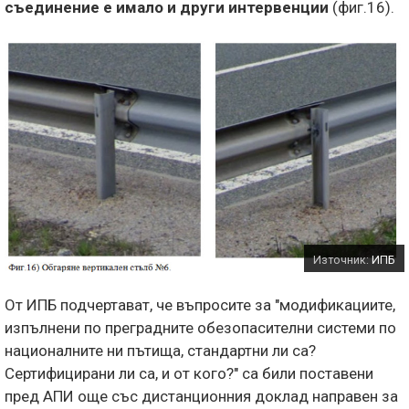
съединение е имало и други интервенции
(фиг.16).
Източник:
ИПБ
От ИПБ подчертават, че въпросите за "модификациите,
изпълнени по преградните обезопасителни системи по
националните ни пътища, стандартни ли са?
Сертифицирани ли са, и от кого?" са били поставени
пред АПИ още със дистанционния доклад направен за