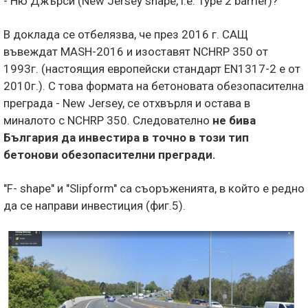
- Ню Джърси (New Jersey shape, i.e. Type 2 barrier)?
В доклада се отбелязва, че през 2016 г. САЩ
въвеждат MASH-2016 и изоставят NCHRP 350 от
1993г. (настоящия европейски стандарт EN1317-2 е от
2010г.). С това формата на бетоновата обезопасителна
преграда - New Jersey, се отхвърля и остава в
миналото с NCHRP 350. Следователно
не бива
България да инвестира в точно в този тип
бетонови обезопасителни прегради.
"F- shape" и "Slipform" са съоръженията, в който е редно
да се направи инвестиция (фиг.5).