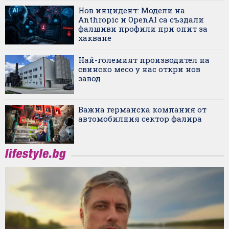
Нов инцидент: Модели на
Anthropic и OpenAI са създали
фалшиви профили при опит за
хакване
Най-големият производител на
свинско месо у нас откри нов
завод
Важна германска компания от
автомобилния сектор фалира