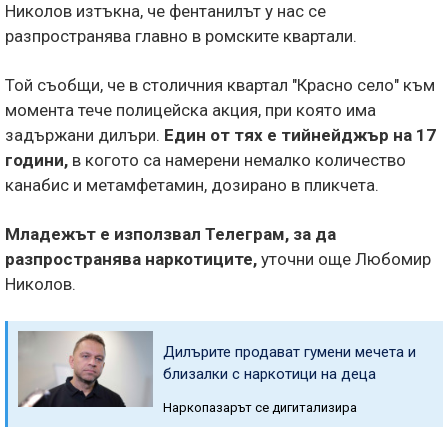
Николов изтъкна, че фентанилът у нас се
разпространява главно в ромските квартали.
Той съобщи, че в столичния квартал "Красно село" към
момента тече полицейска акция, при която има
задържани дилъри.
Един от тях е тийнейджър на 17
години,
в когото са намерени немалко количество
канабис и метамфетамин, дозирано в пликчета.
Младежът е използвал Телеграм, за да
разпространява наркотиците,
уточни още Любомир
Николов.
Дилърите продават гумени мечета и
близалки с наркотици на деца
Наркопазарът се дигитализира