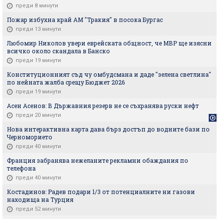
преди 8 минути
Пожар избухна край АМ "Тракия" в посока Бургас
преди 13 минути
Любомир Николов увери еврейската общност, че МВР ще изясни
всичко около скандала в Банско
преди 19 минути
Конституционният съд чу омбудсмана и даде "зелена светлина"
по нейната жалба срещу Бюджет 2026
преди 19 минути
Асен Асенов: В Държавния резерв не се съхранява руски нефт
преди 20 минути
Нова интерактивна карта дава бърз достъп до водните бази по
Черноморието
преди 40 минути
Франция забранява нежеланите рекламни обаждания по
телефона
преди 40 минути
Костадинов: Радев подари 1/3 от потенциалните ни газови
находища на Турция
преди 52 минути