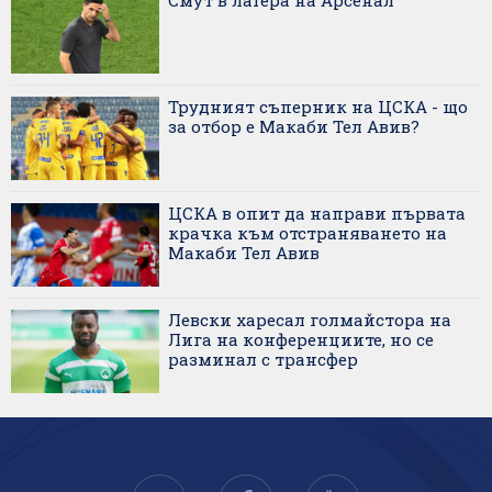
Смут в лагера на Арсенал
Трудният съперник на ЦСКА - що
за отбор е Макаби Тел Авив?
ЦСКА в опит да направи първата
крачка към отстраняването на
Макаби Тел Авив
Левски харесал голмайстора на
Лига на конференциите, но се
разминал с трансфер