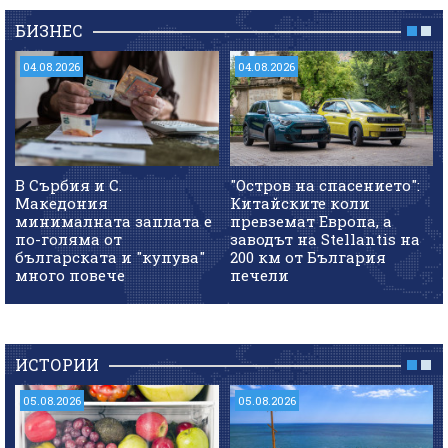
БИЗНЕС
04.08.2026
04.08.2026
В Сърбия и С.
"Остров на спасението":
Македония
Китайските коли
минималната заплата е
превземат Европа, а
по-голяма от
заводът на Stellantis на
българската и "купува"
200 км от България
много повече
печели
ИСТОРИИ
05.08.2026
05.08.2026