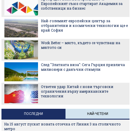
Европейският съюз стартират Академия за
собственици на бизнес
Най-големият европейски център за
отбранителни и космически технологии ще е
край София
Work Better – място, където се чувстваш на
мястото си
След "Златната виза": Сега Гърция привлича
милионери с данъчни стимули
Ответен удар: Китай с нови търговски
ограничения върху американските
технологии
ПОСЛЕДНИ
НАЙ-ЧЕТЕНИ
На 15 август пускат новата отсечка от Линия 3 на столичното
метро