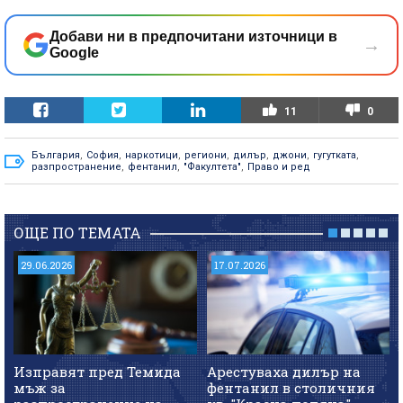
Добави ни в предпочитани източници в
→
Google
11
0
България
,
София
,
наркотици
,
региони
,
дилър
,
джони
,
гугутката
,
разпространение
,
фентанил
,
"Факултета"
,
Право и ред
ОЩЕ ПО ТЕМАТА
29.06.2026
17.07.2026
Изправят пред Темида
Арестуваха дилър на
мъж за
фентанил в столичния