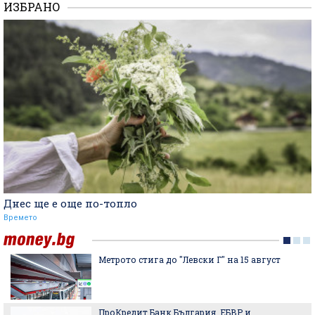
ИЗБРАНО
Днес ще е още по-топло
Времето
Метрото стига до "Левски Г" на 15 август
ПроКредит Банк България, ЕБВР и