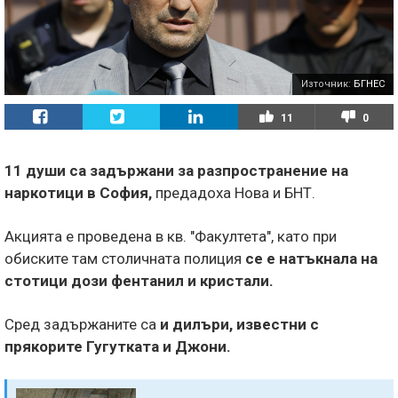
Източник:
БГНЕС
11
0
11 души са задържани за разпространение на
наркотици в София,
предадоха Нова и БНТ.
Акцията е проведена в кв. "Факултета", като при
обиските там столичната полиция
се е натъкнала на
стотици дози фентанил и кристали.
Сред задържаните са
и дилъри, известни с
прякорите Гугутката и Джони.