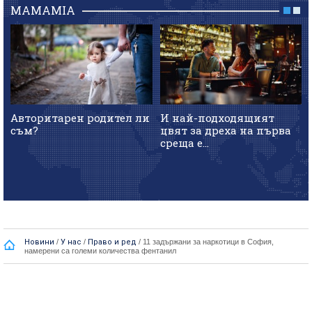
MAMAMIA
Авторитарен родител ли
И най-подходящият
съм?
цвят за дреха на първа
среща е...
Новини
/
У нас
/
Право и ред
/
11 задържани за наркотици в София,
намерени са големи количества фентанил