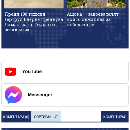
Преди 100 години
Ашока — завоевателят,
Гертруд Едерле преплува
който съжалява за
Ламанша по-бързо от
победата си
всеки мъж
YouTube
Messenger
КОМЕНТАРИ (
0
)
СОРТИРАЙ
КОМЕНТИРАЙ