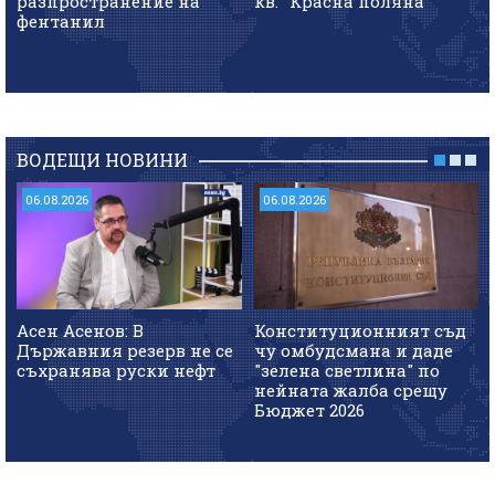
разпространение на
кв. "Красна поляна"
фентанил
ВОДЕЩИ НОВИНИ
06.08.2026
06.08.2026
Асен Асенов: В
Конституционният съд
Държавния резерв не се
чу омбудсмана и даде
съхранява руски нефт
"зелена светлина" по
нейната жалба срещу
Бюджет 2026