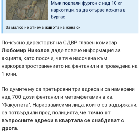
Мъж подпали фургон с над 10 кг
наркотици, за да отърве кожата в
Бургас
За малко не отнема живота на жена си
По-късно директорът на СДВР главен комисар
Любомир Николов
даде повече информация за
акцията, като посочи, че тя е насочена към
наркоразпространението на фентанил и е проведена на
1 юни.
По думите му са претърсени три адреса и са намерени
над 700 дози фентанил и метамфетамин в кв.
"Факултета". Наркозависими лица, които са задържани,
са потвърдили пред полицията,
че точно от
въпросните адреси в квартала се снабдяват с
дрога.