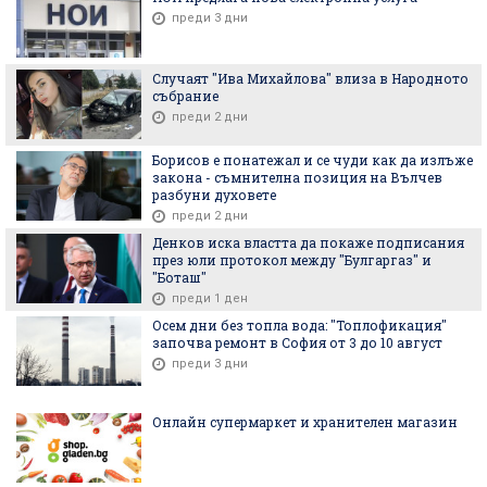
преди 3 дни
Случаят "Ива Михайлова" влиза в Народното
събрание
преди 2 дни
Борисов е понатежал и се чуди как да излъже
закона - съмнителна позиция на Вълчев
разбуни духовете
преди 2 дни
Денков иска властта да покаже подписания
през юли протокол между "Булгаргаз" и
"Боташ"
преди 1 ден
Осем дни без топла вода: "Топлофикация"
започва ремонт в София от 3 до 10 август
преди 3 дни
Онлайн супермаркет и хранителен магазин