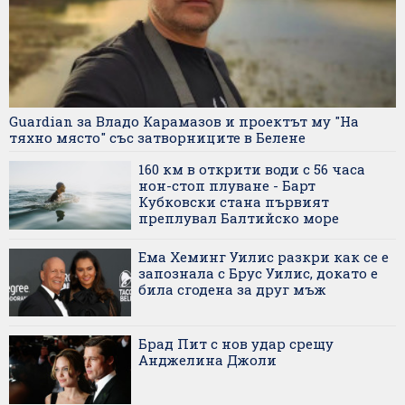
Guardian за Владо Карамазов и проектът му "На
тяхно място" със затворниците в Белене
160 км в открити води с 56 часа
нон-стоп плуване - Барт
Кубковски стана първият
преплувал Балтийско море
Ема Хеминг Уилис разкри как се е
запознала с Брус Уилис, докато е
била сгодена за друг мъж
Брад Пит с нов удар срещу
Анджелина Джоли