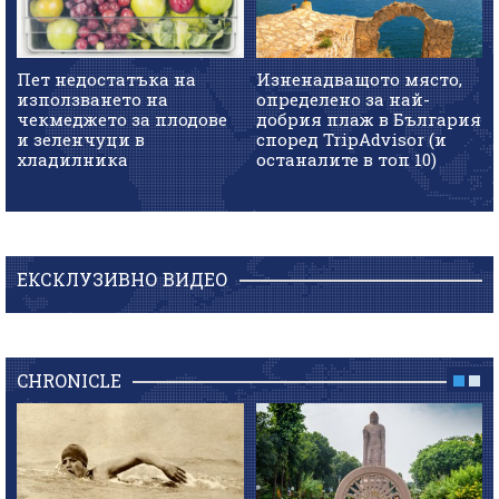
Пет недостатъка на
Изненадващото място,
използването на
определено за най-
чекмеджето за плодове
добрия плаж в България
и зеленчуци в
според TripAdvisor (и
хладилника
останалите в топ 10)
ЕКСКЛУЗИВНО ВИДЕО
CHRONICLE