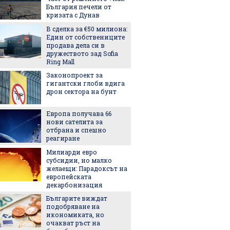
България печели от
със себ
кризата с Дунав
В сделка за €50 милиона:
Легенда
Един от собствениците
легенда
продава дела си в
Matador
дружеството зад Sofia
наследс
Ring Mall
Royal
Законопроект за
Най-оч
гигантски глоби вдига
кинопр
дрон сектора на бунт
Европа получава 66
Ели Го
нови сателита за
на Янк
отбрана и спешно
5 нови
реагиране
седмиц
Милиарди евро
Защо ч
субсидии, но малко
често 
желаещи: Парадоксът на
избор 
европейската
декарбонизация
Екстре
Българите виждат
как жи
подобряване на
адапти
икономиката, но
градска
очакват ръст на
живот