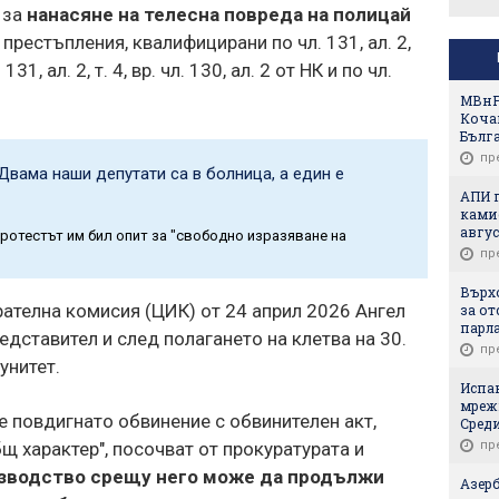
 за
нанасяне на телесна повреда на полицай
 престъпления, квалифицирани по чл. 131, ал. 2,
. 131, ал. 2, т. 4, вр. чл. 130, ал. 2 от НК и по чл.
МВнР 
Коча
Бълг
пр
вама наши депутати са в болница, а един е
АПИ 
ками
авгус
протестът им бил опит за "свободно изразяване на
пр
Върхо
ателна комисия (ЦИК) от 24 април 2026 Ангел
за от
парл
едставител и след полагането на клетва на 30.
пр
унитет.
Испа
мреж
 е повдигнато обвинение с обвинителен акт,
Сред
пр
щ характер", посочват от прокуратурата и
изводство срещу него може да продължи
Азер