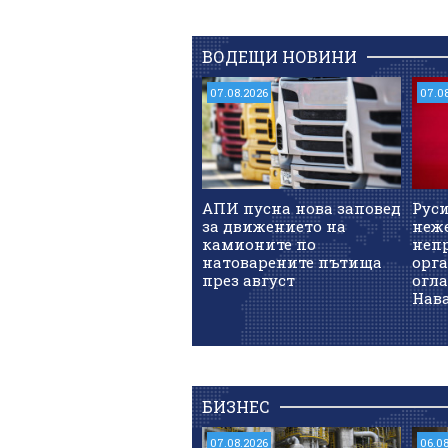
ВОДЕЩИ НОВИНИ
07.08.2026
07.0
АПИ пусна нова заповед
Руси
за движението на
неж
камионите по
неп
натоварените пътища
орг
през август
огл
Нав
БИЗНЕС
07.08.2026
06.0