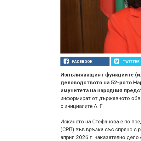
FACEBOOK
TWITTER
Изпълняващият функциите (и. 
деловодството на 52-рото На
имунитета на народния предс
информират от държавното обви
с инициалите А. Г.
Искането на Стефанова е по пр
(СРП) във връзка със спряно с 
април 2026 г. наказателно дело 