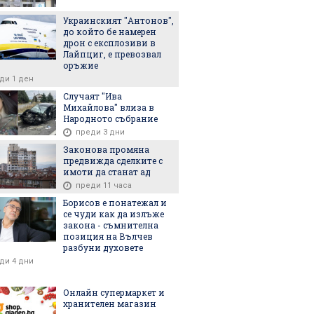
Украинският "Антонов",
до който бе намерен
дрон с експлозиви в
Лайпциг, е превозвал
оръжие
ди 1 ден
Случаят "Ива
Михайлова" влиза в
Народното събрание
преди 3 дни
6
22.04.2026
08.07.2026
Законова промяна
предвижда сделките с
имоти да станат ад
преди 11 часа
Борисов е понатежал и
кият главен
Ваня Стефанова прие да
Депутат от
се чуди как да излъже
закона - съмнителна
ор хвърли
наследи Сарафов като
"Възражда
позиция на Вълчев
и.ф. главен прокурор
визитата с
разбуни духовете
(биография)
Видях свет
ди 4 дни
свободни м
топло отн
България
Онлайн супермаркет и
хранителен магазин