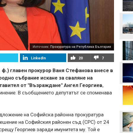
Манчестър Сити иска 80
милиона за Родри
Аржентина изрази
подкрепата си за Джани
Източник:
Прокуратура на Република България
Инфантино
LinkedIn
20
7
Формула 1 планира
увеличена бройка на
ф.) главен прокурор Ваня Стефанова внесе в
спринтовите
състезания през 2027
родно събрание искане за сваляне на
година
тавител от "Възраждане" Ангел Георгиев
,
Леонардо Бонучи ще
нение. В съобщението депутатът се споменава
бъде част от екипа на
италианския
национален отбор
Левски отряза
едложение на Софийска районна прокуратура
Олимпиакос за Акрам
Бурас
решение на Софийския районен съд (СРС) от 24
срещу Георгиев заради имунитета му. Той е