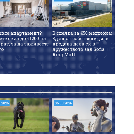
ихте апартамент?
В сделка за €50 милиона:
ете се за до €1200 на
Един от собствениците
рат, за да заживеете
продава дела си в
го
дружеството зад Sofia
Ring Mall
8.2026
06.08.2026