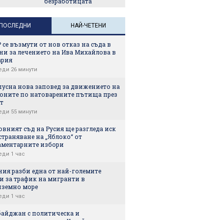
безработицата
ПОСЛЕДНИ
НАЙ-ЧЕТЕНИ
се възмути от нов отказ на съда в
ни за лечението на Ива Михайлова в
ария
еди 26 минути
пусна нова заповед за движението на
оните по натоварените пътища през
т
еди 55 минути
вният съд на Русия ще разгледа иск
страняване на „Яблоко“ от
аментарните избори
еди 1 час
ния разби една от най-големите
и за трафик на мигранти в
иземно море
еди 1 час
байджан с политическа и