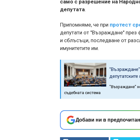
само с разрешение на Народн
депутата
.
Припомняме, че при
протест ср
депутати от "Възраждане" през 
и сблъсъци, последване от разс
имунитетите им.
"Възраждане"
депутатските
"Възраждане" н
съдебната система
Добави ни в предпочитан