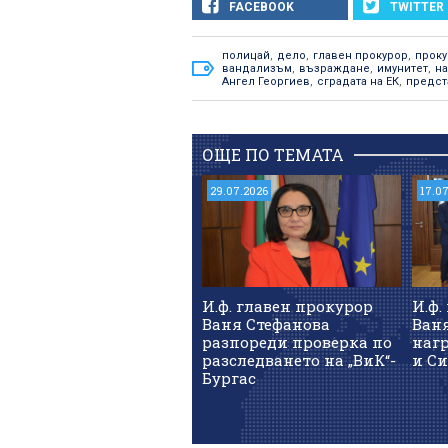
FACEBOOK
TWITTER
полицай
,
дело
,
главен прокурор
,
проку
вандализъм
,
възраждане
,
имунитет
,
н
Ангел Георгиев
,
сградата на ЕК
,
предст
ОЩЕ ПО ТЕМАТА
29.07.2026
17.0
И.ф. главен прокурор
И.ф.
Ваня Стефанова
Ван
разпореди проверка по
нагр
разследването на „ВиК“-
и Си
Бургас