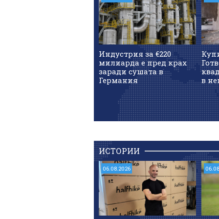
Индустрия за €220
Куп
милиарда е пред крах
Готв
заради сушата в
квад
Германия
в не
ИСТОРИИ
06.08.2026
06.0