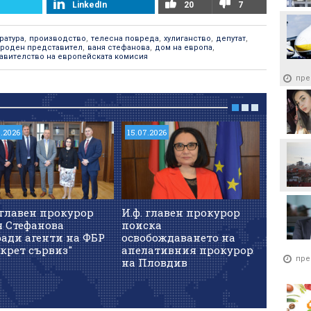
LinkedIn
20
7
ратура
,
производство
,
телесна повреда
,
хулиганство
,
депутат
,
ароден представител
,
ваня стефанова
,
дом на европа
,
авителство на европейската комисия
пре
7.2026
15.07.2026
23.07.202
 главен прокурор
И.ф. главен прокурор
Унгарс
я Стефанова
поиска
прокур
ади агенти на ФБР
освобождаването на
оставка
крет сървиз"
апелативния прокурор
пре
на Пловдив