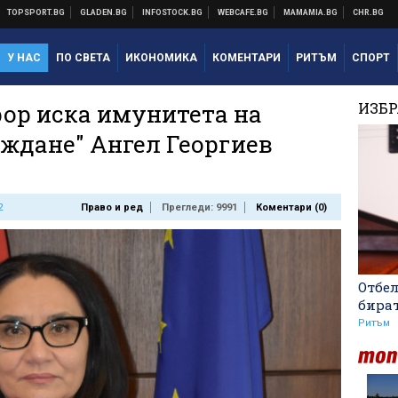
У НАС
ПО СВЕТА
ИКОНОМИКА
КОМЕНТАРИ
РИТЪМ
СПОРТ
рор иска имунитета на
ИЗБ
аждане" Ангел Георгиев
2
Право и ред
Прегледи: 9991
Коментари (
0
)
Отбе
бира
Ритъм
Никола Цолов: Гледам
напред с увереност