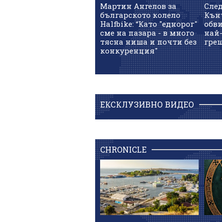
Мартин Ангелов за
След
българското колело
Кънч
Halfbike: “Като "еднорог"
обв
сме на пазара - в много
най-
тясна ниша и почти без
гре
конкуренция"
ЕКСКЛУЗИВНО ВИДЕО
CHRONICLE