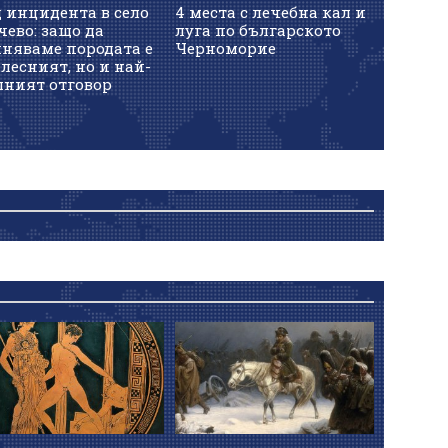
 инцидента в село
4 места с лечебна кал и
ево: защо да
луга по българското
иняваме породата е
Черноморие
лесният, но и най-
шният отговор