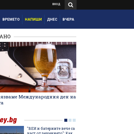
ВХОД
ВРЕМЕТО
НАПИШИ
ДНЕС
ВЧЕРА
РАНО
лязваме Международния ден на
та
"ВЕИ и батериите вече са
Лятнат
част от решението": Как
задълж