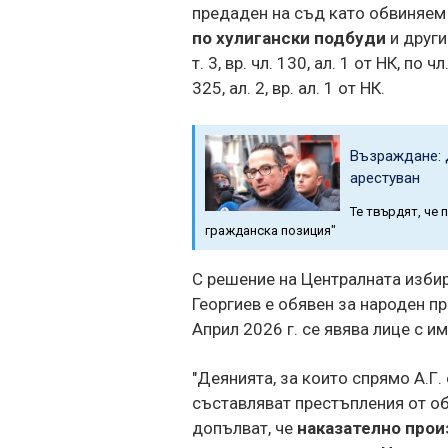
предаден на съд като обвиняем
по хулигански подбуди
и други
т. 3, вр. чл. 130, ал. 1 от НК, по чл
325, ал. 2, вр. ал. 1 от НК.
Възраждане: Д
арестуван
Те твърдят, че 
гражданска позиция"
С решение на Централната избир
Георгиев е обявен за народен пр
Април 2026 г. се явява лице с им
"Деянията, за които спрямо А.Г.
съставляват престъпления от об
допълват, че
наказателно про