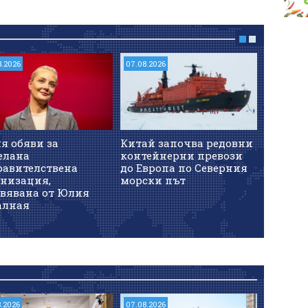
8.2026
07.08.2026
07.08.202
я обяви за
Китай започва редовни
МЗ ще 
елана
контейнерни превози
пациент
равителствена
до Европа по Северния
обмисл
анизация,
морски път
авявана от Юлия
алная
8.2026
07.08.2026