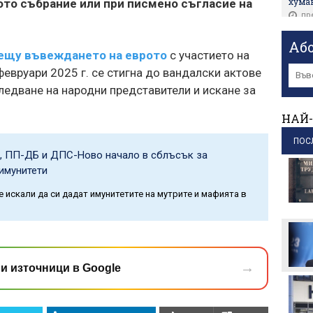
хума
ото събрание или при писмено съгласие на
пр
Инсп
Аб
пров
ещу въвеждането на еврото
с участието на
пр
февруари 2025 г. се стигна до вандалски актове
Заемъ
ледване на народни представители и искане за
автоб
елект
НАЙ-
пр
ПОС
БАБХ 
, ПП-ДБ и ДПС-Ново начало в сблъсък за
опас
 имунитети
Плов
пр
е искали да си дадат имунитетите на мутрите и мафията в
Кита
прев
път
пр
→
и източници в Google
Терзи
от чи
„Изгре
пр