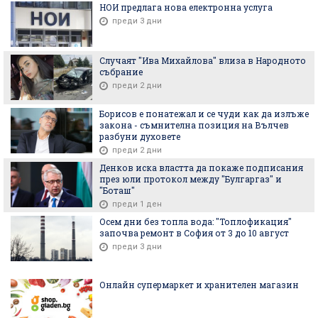
НОИ предлага нова електронна услуга
преди 3 дни
Случаят "Ива Михайлова" влиза в Народното
събрание
преди 2 дни
Борисов е понатежал и се чуди как да излъже
закона - съмнителна позиция на Вълчев
разбуни духовете
преди 2 дни
Денков иска властта да покаже подписания
през юли протокол между "Булгаргаз" и
"Боташ"
преди 1 ден
Осем дни без топла вода: "Топлофикация"
започва ремонт в София от 3 до 10 август
преди 3 дни
Онлайн супермаркет и хранителен магазин