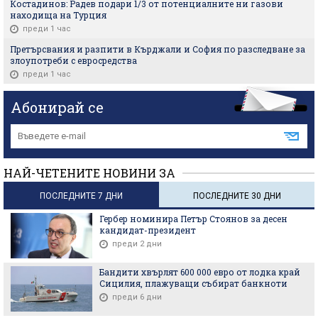
Костадинов: Радев подари 1/3 от потенциалните ни газови
находища на Турция
преди 1 час
Претърсвания и разпити в Кърджали и София по разследване за
злоупотреби с евросредства
преди 1 час
Абонирай се
НАЙ-ЧЕТЕНИТЕ НОВИНИ ЗА
ПОСЛЕДНИТЕ 7 ДНИ
ПОСЛЕДНИТЕ 30 ДНИ
Гербер номинира Петър Стоянов за десен
кандидат-президент
преди 2 дни
Бандити хвърлят 600 000 евро от лодка край
Сицилия, плажуващи събират банкноти
преди 6 дни