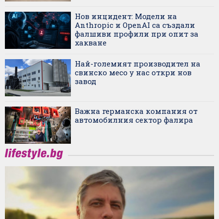
Нов инцидент: Модели на
Anthropic и OpenAI са създали
фалшиви профили при опит за
хакване
Най-големият производител на
свинско месо у нас откри нов
завод
Важна германска компания от
автомобилния сектор фалира