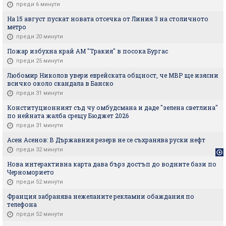
преди 6 минути
На 15 август пускат новата отсечка от Линия 3 на столичното
метро
преди 20 минути
Пожар избухна край АМ "Тракия" в посока Бургас
преди 25 минути
Любомир Николов увери еврейската общност, че МВР ще изясни
всичко около скандала в Банско
преди 31 минути
Конституционният съд чу омбудсмана и даде "зелена светлина"
по нейната жалба срещу Бюджет 2026
преди 31 минути
Асен Асенов: В Държавния резерв не се съхранява руски нефт
преди 32 минути
Нова интерактивна карта дава бърз достъп до водните бази по
Черноморието
преди 52 минути
Франция забранява нежеланите рекламни обаждания по
телефона
преди 52 минути