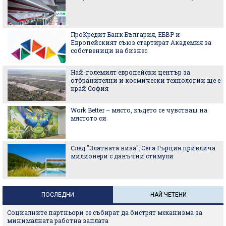
ПроКредит Банк България, ЕБВР и
Европейският съюз стартират Академия за
собственици на бизнес
Най-големият европейски център за
отбранителни и космически технологии ще е
край София
Work Better – място, където се чувстваш на
мястото си
След "Златната виза": Сега Гърция привлича
милионери с данъчни стимули
ПОСЛЕДНИ
НАЙ-ЧЕТЕНИ
Социалните партньори се събират да бистрят механизма за
минималната работна заплата