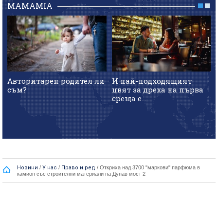
MAMAMIA
Авторитарен родител ли
И най-подходящият
съм?
цвят за дреха на първа
среща е...
Новини
/
У нас
/
Право и ред
/
Откриха над 3700 "маркови" парфюма в
камион със строителни материали на Дунав мост 2