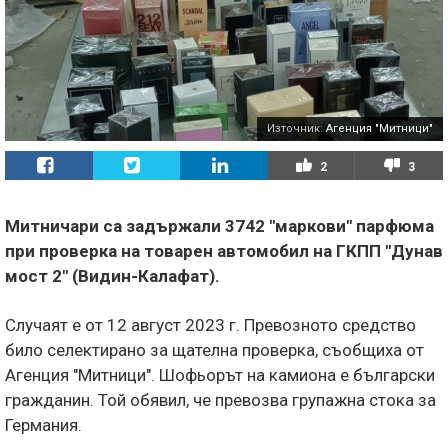
Източник:
Агенция "Митници"
2
3
Митничари са задържали 3742 "маркови" парфюма
при проверка на товарен автомобил на ГКПП "Дунав
мост 2" (Видин-Калафат).
Случаят е от 12 август 2023 г. Превозното средство
било селектирано за щателна проверка, съобщиха от
Агенция "Митници". Шофьорът на камиона е български
гражданин. Той обявил, че превозва групажна стока за
Германия.