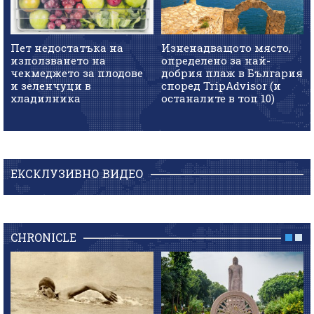
Пет недостатъка на
Изненадващото място,
използването на
определено за най-
чекмеджето за плодове
добрия плаж в България
и зеленчуци в
според TripAdvisor (и
хладилника
останалите в топ 10)
ЕКСКЛУЗИВНО ВИДЕО
CHRONICLE