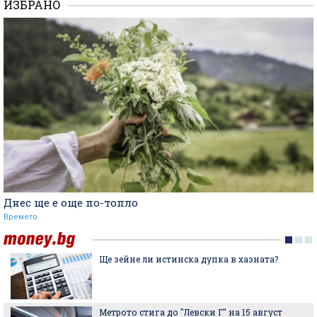
ИЗБРАНО
Днес ще е още по-топло
Времето
Ще зейне ли истинска дупка в хазната?
Метрото стига до "Левски Г" на 15 август