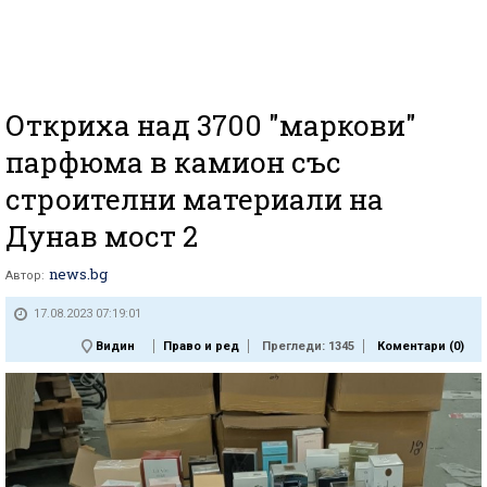
Откриха над 3700 "маркови"
парфюма в камион със
строителни материали на
Дунав мост 2
news.bg
Автор:
17.08.2023 07:19:01
Видин
Право и ред
Прегледи: 1345
Коментари (
0
)