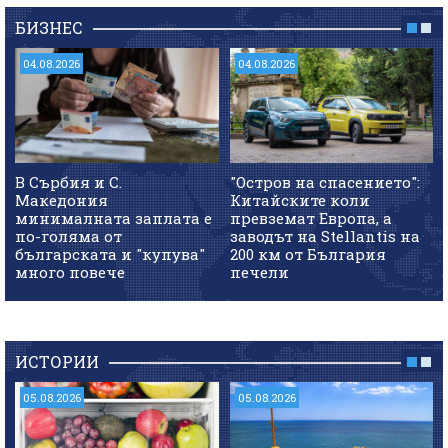
БИЗНЕС
04.08.2026
04.08.2026
В Сърбия и С.
"Остров на спасението":
Македония
Китайските коли
минималната заплата е
превземат Европа, а
по-голяма от
заводът на Stellantis на
българската и "купува"
200 км от България
много повече
печели
ИСТОРИИ
05.08.2026
05.08.2026