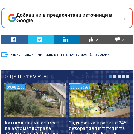
Добави ни в предпочитани източници в
→
Google
2
3
камион
,
видин
,
митници
,
ментета
,
дунав мост 2
,
парфюми
ОЩЕ ПО ТЕМАТА
03.08.2026
12.05.2026
Камион падна от мост
Задържаха пратка с 245
на автомагистрала
декоративни птици на
„Струма“ край Перник
Дунав мост - Видин