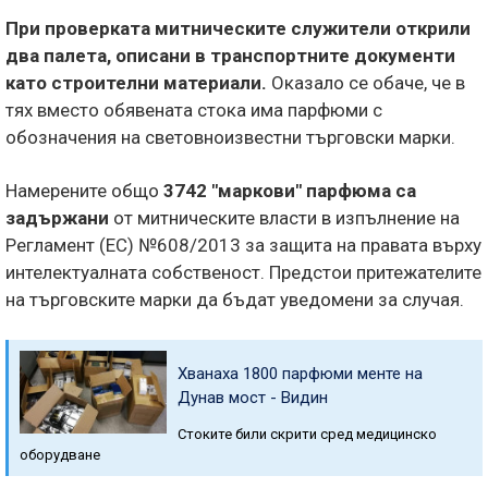
При проверката митническите служители открили
два палета, описани в транспортните документи
като строителни материали.
Оказало се обаче, че в
тях вместо обявената стока има парфюми с
обозначения на световноизвестни търговски марки.
Намерените общо
3742 "маркови" парфюма са
задържани
от митническите власти в изпълнение на
Регламент (ЕС) №608/2013 за защита на правата върху
интелектуалната собственост. Предстои притежателите
на търговските марки да бъдат уведомени за случая.
Хванаха 1800 парфюми менте на
Дунав мост - Видин
Стоките били скрити сред медицинско
оборудване