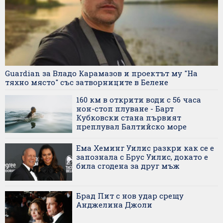
Guardian за Владо Карамазов и проектът му "На
тяхно място" със затворниците в Белене
160 км в открити води с 56 часа
нон-стоп плуване - Барт
Кубковски стана първият
преплувал Балтийско море
Ема Хеминг Уилис разкри как се е
запознала с Брус Уилис, докато е
била сгодена за друг мъж
Брад Пит с нов удар срещу
Анджелина Джоли