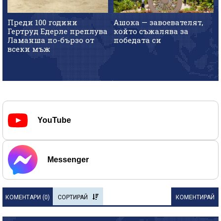
Преди 100 години
Ашока — завоевателят,
Гертруд Едерле преплува
който съжалява за
Ламанша по-бързо от
победата си
всеки мъж
YouTube
Messenger
КОМЕНТАРИ (
0
)
СОРТИРАЙ
КОМЕНТИРАЙ