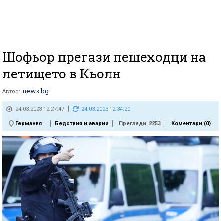
Шофьор прегази пешеходци на
летището в Кьолн
news.bg
Автор:
24.03.2023 12:27:47
24.03.2023 12:34:20
Германия
Бедствия и аварии
Прегледи: 2253
Коментари (
0
)