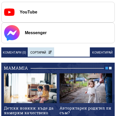
YouTube
Messenger
КОМЕНТАРИ (
0
)
СОРТИРАЙ
КОМЕНТИРАЙ
MAMAMIA
Детски новини: къде да
Авторитарен родител ли
намерим качествено
съм?