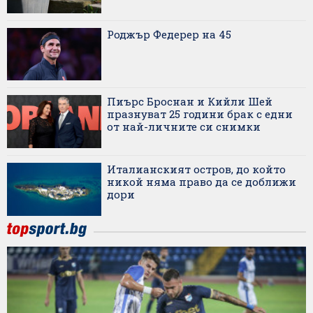
Роджър Федерер на 45
Пиърс Броснан и Кийли Шей
празнуват 25 години брак с едни
от най-личните си снимки
Италианският остров, до който
никой няма право да се доближи
дори