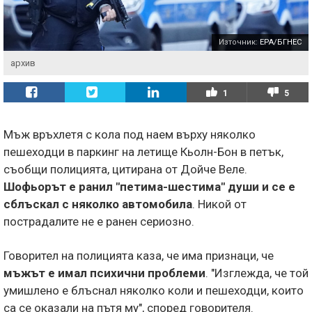
Източник:
EPA/БГНЕС
архив
1
5
Мъж връхлетя с кола под наем върху няколко
пешеходци в паркинг на летище Кьолн-Бон в петък,
съобщи полицията, цитирана от Дойче Веле.
Шофьорът е ранил "петима-шестима" души и се е
сблъскал с няколко автомобила
. Никой от
пострадалите не е ранен сериозно.
Говорител на полицията каза, че има признаци, че
мъжът е имал психични проблеми
. "Изглежда, че той
умишлено е блъснал няколко коли и пешеходци, които
са се оказали на пътя му", според говорителя.