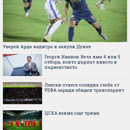
Уверен Арда надигра и занули Дунав
Георги Иванов: Вече има 4 или 5
отбора, които дърпат нивото в
първенството
Левски отнесе солидна глоба от
УЕФА заради обиден транспарант
ЦСКА взима още трима