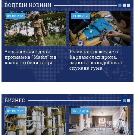
ВОДЕЩИ НОВИНИ
09.08.2026
09.08.2026
Украинският дрон-
Няма напрежение в
примамка "Майя" ни
Кардам след дрона,
хвана по бели гащи
взривът наподобявал
спукана гума
БИЗНЕС
07.08.2026
06.08.2026