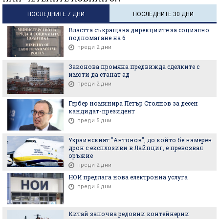
ПОСЛЕДНИТЕ 7 ДНИ
ПОСЛЕДНИТЕ 30 ДНИ
Властта съкращава дирекциите за социално
подпомагане на 6
преди 2 дни
Законова промяна предвижда сделките с
имоти да станат ад
преди 2 дни
Гербер номинира Петър Стоянов за десен
кандидат-президент
преди 5 дни
Украинският "Антонов", до който бе намерен
дрон с експлозиви в Лайпциг, е превозвал
оръжие
преди 2 дни
НОИ предлага нова електронна услуга
преди 6 дни
Китай започва редовни контейнерни