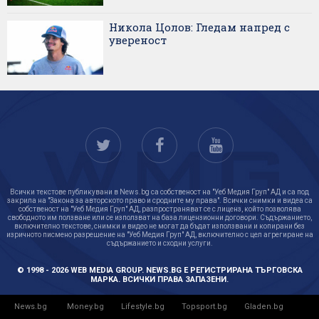
Никола Цолов: Гледам напред с
увереност
Всички текстове публикувани в News.bg са собственост на "Уеб Медия Груп" АД и са под
закрила на "Закона за авторското право и сродните му права". Всички снимки и видеа са
собственост на "Уеб Медия Груп" АД, разпространяват се с лиценз, който позволява
свободното им ползване или се използват на база лицензионни договори. Съдържанието,
включително текстове, снимки и видео не могат да бъдат използвани и копирани без
изричното писмено разрешение на "Уеб Медия Груп" АД, включително с цел агрегиране на
съдържанието и сходни услуги.
© 1998 - 2026 WEB MEDIA GROUP. NEWS.BG Е РЕГИСТРИРАНА ТЪРГОВСКА
МАРКА. ВСИЧКИ ПРАВА ЗАПАЗЕНИ.
News.bg
Money.bg
Lifestyle.bg
Topsport.bg
Gladen.bg