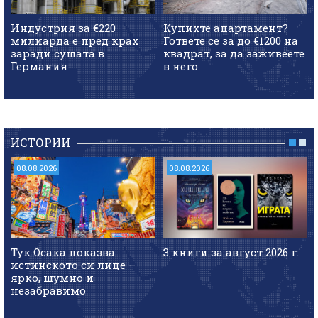
Индустрия за €220
Купихте апартамент?
милиарда е пред крах
Гответе се за до €1200 на
заради сушата в
квадрат, за да заживеете
Германия
в него
ИСТОРИИ
08.08.2026
08.08.2026
Тук Осака показва
3 книги за август 2026 г.
истинското си лице –
ярко, шумно и
незабравимо