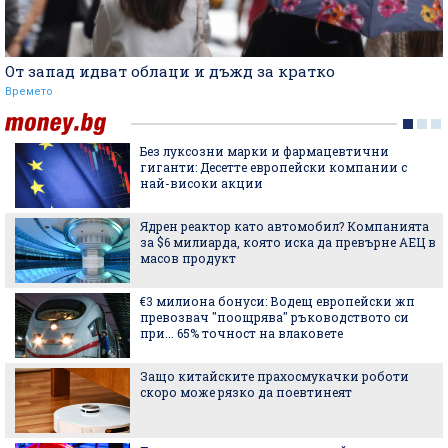
От запад идват облаци и дъжд за кратко
Времето
Без луксозни марки и фармацевтични
гиганти: Десетте европейски компании с
най-високи акции
Ядрен реактор като автомобил? Компанията
за $6 милиарда, която иска да превърне АЕЦ в
масов продукт
€3 милиона бонуси: Водещ европейски жп
превозвач "поощрява" ръководството си
при... 65% точност на влаковете
Защо китайските прахосмукачки роботи
скоро може рязко да поевтинеят