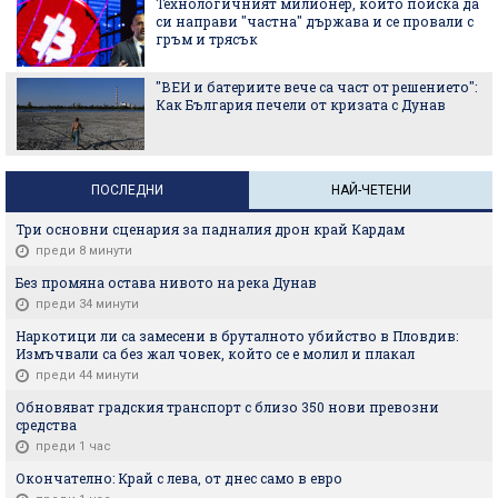
Технологичният милионер, който поиска да
си направи "частна" държава и се провали с
гръм и трясък
"ВЕИ и батериите вече са част от решението":
Как България печели от кризата с Дунав
ПОСЛЕДНИ
НАЙ-ЧЕТЕНИ
Три основни сценария за падналия дрон край Кардам
преди 8 минути
Без промяна остава нивото на река Дунав
преди 34 минути
Наркотици ли са замесени в бруталното убийство в Пловдив:
Измъчвали са без жал човек, който се е молил и плакал
преди 44 минути
Обновяват градския транспорт с близо 350 нови превозни
средства
преди 1 час
Окончателно: Край с лева, от днес само в евро