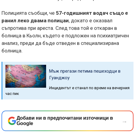
Полицията съобщи, че
57-годишният водач също е
ранил леко двама полицаи
, докато е оказвал
съпротива при ареста. След това той е откаран в
болница в Кьолн, където е подложен на психиатричен
анализ, преди да бъде отведен в специализирана
болница.
Мъж прегази петима пешеходци в
Гуанджоу
Инцидентът е станал по време на вечерния
час пик
Добави ни в предпочитани източници в
→
Google