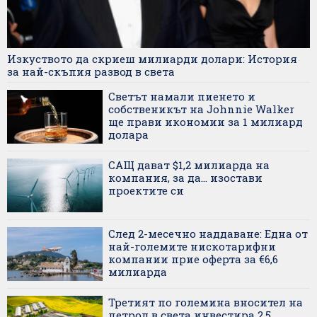
Изкуството да скриеш милиарди долари: История
за най-скъпия развод в света
Светът намали пиенето и
собственикът на Johnnie Walker
ще прави икономии за 1 милиард
долара
САЩ дават $1,2 милиарда на
компания, за да... изостави
проектите си
След 2-месечно наддаване: Една от
най-големите нискотарифни
компании прие оферта за €6,6
милиарда
Третият по големина вносител на
петрол в света инвестира 2,5