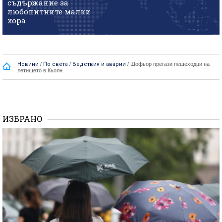
съдържание за
любопитните малки
хора
Новини
/
По света
/
Бедствия и аварии
/
Шофьор прегази пешеходци на
летището в Кьолн
ИЗБРАНО