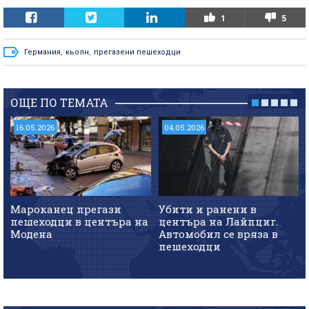
1
5
Германия
,
кьолн
,
прегазени пешеходци
ОЩЕ ПО ТЕМАТА
16.05.2026
04.05.2026
Мароканец прегази
Убити и ранени в
пешеходци в центъра на
центъра на Лайпциг.
Модена
Автомобил се вряза в
пешеходци