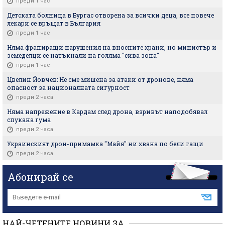
преди 1 час
Детската болница в Бургас отворена за всички деца, все повече
лекари се връщат в България
преди 1 час
Няма фрапиращи нарушения на вносните храни, но министър и
земеделци се натъкнали на голяма "сива зона"
преди 1 час
Цвелин Йовчев: Не сме мишена за атаки от дронове, няма
опасност за националната сигурност
преди 2 часа
Няма напрежение в Кардам след дрона, взривът наподобявал
спукана гума
преди 2 часа
Украинският дрон-примамка "Майя" ни хвана по бели гащи
преди 2 часа
Абонирай се
НАЙ-ЧЕТЕНИТЕ НОВИНИ ЗА