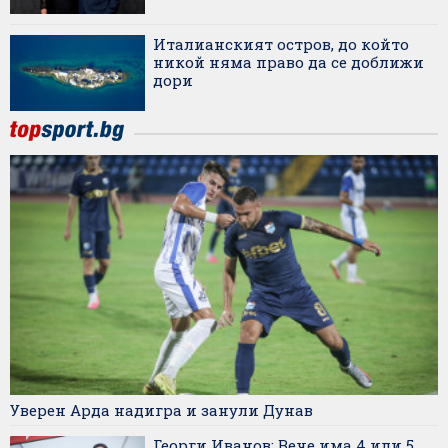
Италианският остров, до който
никой няма право да се доближи
дори
Уверен Арда надигра и занули Дунав
Георги Иванов: Вече има 4 или 5