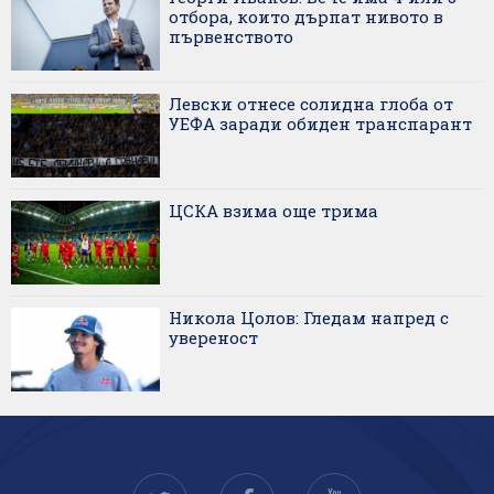
отбора, които дърпат нивото в
първенството
Левски отнесе солидна глоба от
УЕФА заради обиден транспарант
ЦСКА взима още трима
Никола Цолов: Гледам напред с
увереност