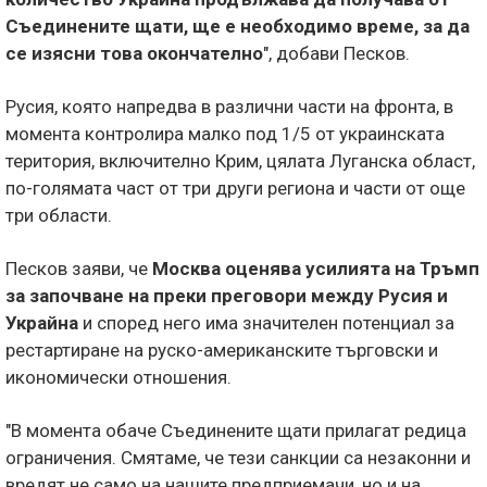
Съединените щати, ще е необходимо време, за да
се изясни това окончателно
", добави Песков.
Русия, която напредва в различни части на фронта, в
момента контролира малко под 1/5 от украинската
територия, включително Крим, цялата Луганска област,
по-голямата част от три други региона и части от още
три области.
Песков заяви, че
Москва оценява усилията на Тръмп
за започване на преки преговори между Русия и
Украйна
и според него има значителен потенциал за
рестартиране на руско-американските търговски и
икономически отношения.
"В момента обаче Съединените щати прилагат редица
ограничения. Смятаме, че тези санкции са незаконни и
вредят не само на нашите предприемачи, но и на