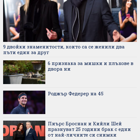
9 двойки знаменитости, които са се женили два
пъти един за друг
6 признака за мишки и плъхове в
двора ни
Роджър Федерер на 45
Пиърс Броснан и Кийли Шей
празнуват 25 години брак с едни
от най-личните си снимки