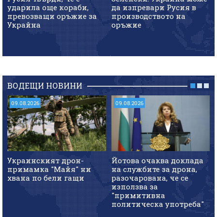
ударила още кораби,
да изпревари Русия в
превозващи оръжие за
производството на
Украйна
оръжие
ВОДЕЩИ НОВИНИ
09.08.2026
09.08.2026
Украинският дрон-
Йотова очаква доклада
примамка "Майя" ни
на службите за дрона,
хвана по бели гащи
разочарована, че се
използва за
"примитивна
политическа употреба"