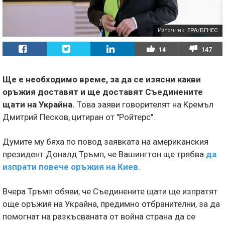
Източник:
EPA/БГНЕС
14
147
Ще е необходимо време, за да се изясни какви
оръжия доставят и ще доставят Съединените
щати на Украйна.
Това заяви говорителят на Кремъл
Дмитрий Песков, цитиран от "Ройтерс".
Думите му бяха по повод заявката на американския
президент Доналд Тръмп, че Вашингтон ще трябва
да
изпрати повече оръжия на Киев.
Вчера Тръмп обяви, че Съединените щати ще изпратят
още оръжия на Украйна, предимно отбранителни, за да
помогнат на разкъсваната от война страна да се