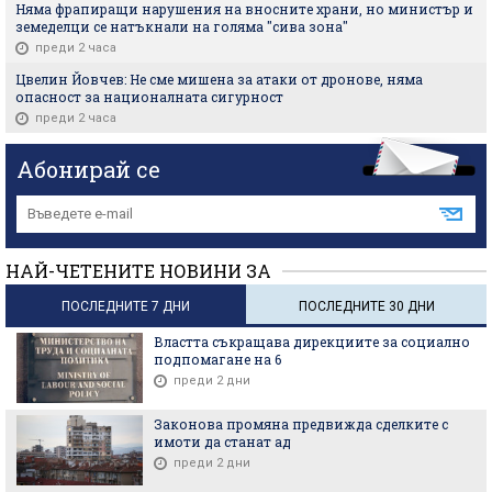
Няма фрапиращи нарушения на вносните храни, но министър и
земеделци се натъкнали на голяма "сива зона"
преди 2 часа
Цвелин Йовчев: Не сме мишена за атаки от дронове, няма
опасност за националната сигурност
преди 2 часа
Абонирай се
НАЙ-ЧЕТЕНИТЕ НОВИНИ ЗА
ПОСЛЕДНИТЕ 7 ДНИ
ПОСЛЕДНИТЕ 30 ДНИ
Властта съкращава дирекциите за социално
подпомагане на 6
преди 2 дни
Законова промяна предвижда сделките с
имоти да станат ад
преди 2 дни