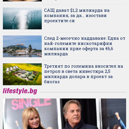
САЩ дават $1,2 милиарда на
компания, за да... изостави
проектите си
След 2-месечно наддаване: Една от
най-големите нискотарифни
компании прие оферта за €6,6
милиарда
Третият по големина вносител на
петрол в света инвестира 2,5
милиарда долара в проект за
биогаз