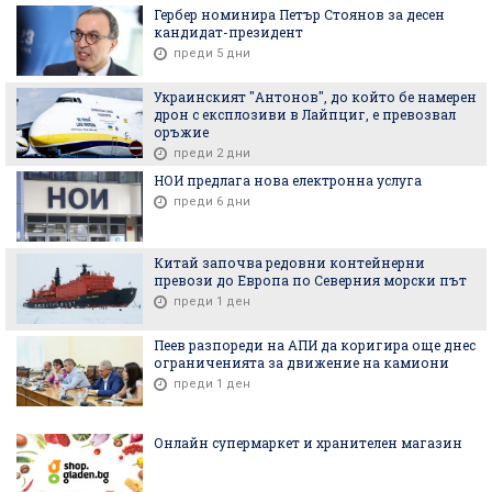
Гербер номинира Петър Стоянов за десен
кандидат-президент
преди 5 дни
Украинският "Антонов", до който бе намерен
дрон с експлозиви в Лайпциг, е превозвал
оръжие
преди 2 дни
НОИ предлага нова електронна услуга
преди 6 дни
Китай започва редовни контейнерни
превози до Европа по Северния морски път
преди 1 ден
Пеев разпореди на АПИ да коригира още днес
ограниченията за движение на камиони
преди 1 ден
Онлайн супермаркет и хранителен магазин