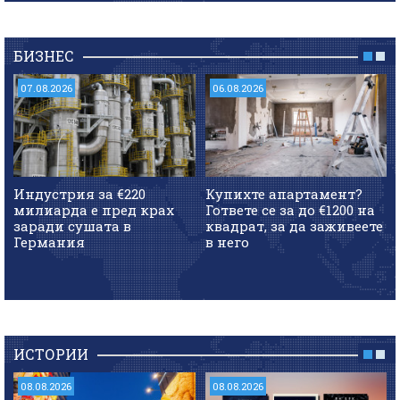
БИЗНЕС
07.08.2026
06.08.2026
Индустрия за €220
Купихте апартамент?
милиарда е пред крах
Гответе се за до €1200 на
заради сушата в
квадрат, за да заживеете
Германия
в него
ИСТОРИИ
08.08.2026
08.08.2026