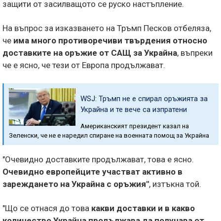
защити от засилващото се руско настъпление.
На въпрос за изказването на Тръмп Песков отбеляза,
че
има много противоречиви твърдения относно
доставките на оръжие от САЩ за Украйна
, въпреки
че е ясно, че тези от Европа продължават.
WSJ: Тръмп не е спирал оръжията за
Украйна и те вече са изпратени
Американският президент казал на
Зеленски, че не е наредил спиране на военната помощ за Украйна
"Очевидно доставките продължават, това е ясно.
Очевидно европейците участват активно в
зареждането на Украйна с оръжия"
, изтъкна той.
"Що се отнася до това
какви доставки и в какво
количество Украйна продължава да получава от