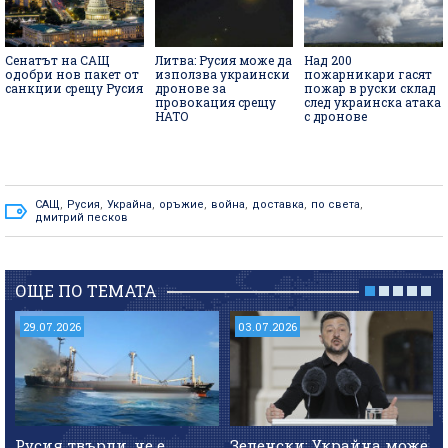
Сенатът на САЩ
Литва: Русия може да
Над 200
одобри нов пакет от
използва украински
пожарникари гасят
санкции срещу Русия
дронове за
пожар в руски склад
провокация срещу
след украинска атака
НАТО
с дронове
САЩ
,
Русия
,
Украйна
,
оръжие
,
война
,
доставка
,
по света
,
дмитрий песков
ОЩЕ ПО ТЕМАТА
29.07.2026
03.07.2026
Русия твърди, че е
Зеленски: Украйна може