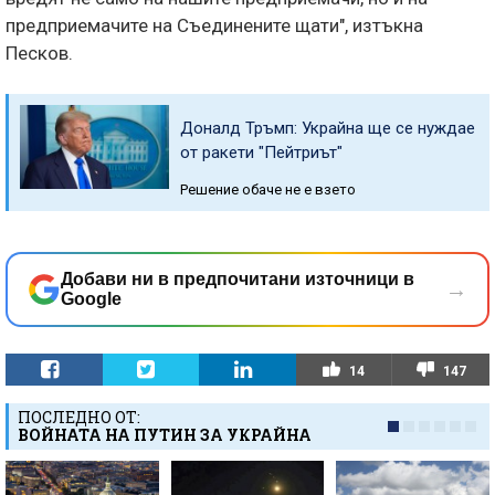
предприемачите на Съединените щати", изтъкна
Песков.
Доналд Тръмп: Украйна ще се нуждае
от ракети "Пейтриът"
Решение обаче не е взето
Добави ни в предпочитани източници в
→
Google
14
147
ПОСЛЕДНО ОТ:
ВОЙНАТА НА ПУТИН ЗА УКРАЙНА