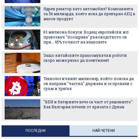
Ядрен реактор като автомобил? Компанията
за $6 милиарда, която иска да превърне АЕЦ в
масов продукт
€3 милиона бонуси: Водещ европейски жп
превозвач "поощрява" ръководството си
при... 65% точност на влаковете
Защо китайските прахосмукачки роботи
скоро може рязко да поевтинеят
Технологичният милионер, който поиска да
си направи "частна" държава и се провали с
гръм и трясък
"ВЕИ и батериите вече са част от решението":
Как България печели от кризата с Дунав
ПОСЛЕДНИ
НАЙ-ЧЕТЕНИ