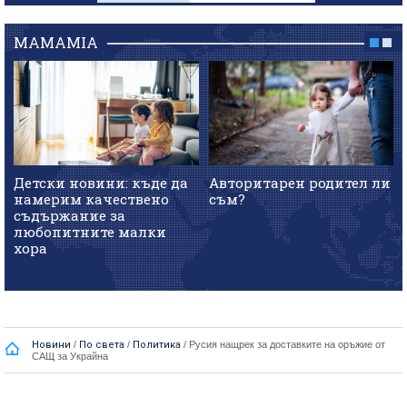
MAMAMIA
Детски новини: къде да
Авторитарен родител ли
намерим качествено
съм?
съдържание за
любопитните малки
хора
Новини
/
По света
/
Политика
/
Русия нащрек за доставките на оръжие от
САЩ за Украйна