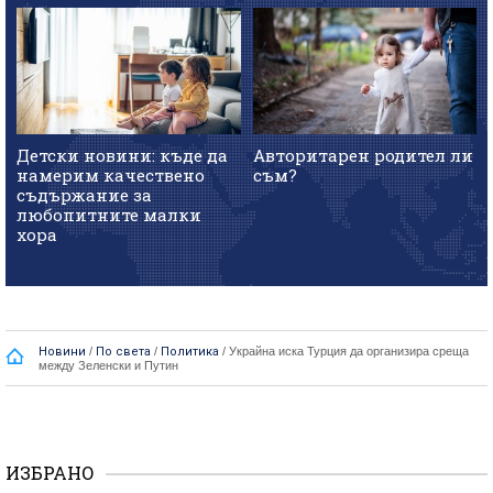
Детски новини: къде да
Авторитарен родител ли
намерим качествено
съм?
съдържание за
любопитните малки
хора
Новини
/
По света
/
Политика
/
Украйна иска Турция да организира среща
между Зеленски и Путин
ИЗБРАНО