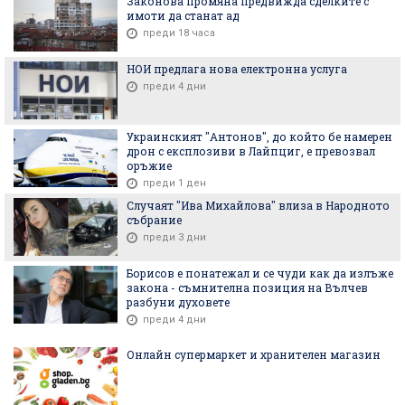
Законова промяна предвижда сделките с
имоти да станат ад
преди 18 часа
НОИ предлага нова електронна услуга
преди 4 дни
Украинският "Антонов", до който бе намерен
дрон с експлозиви в Лайпциг, е превозвал
оръжие
преди 1 ден
Случаят "Ива Михайлова" влиза в Народното
събрание
преди 3 дни
Борисов е понатежал и се чуди как да излъже
закона - съмнителна позиция на Вълчев
разбуни духовете
преди 4 дни
Онлайн супермаркет и хранителен магазин