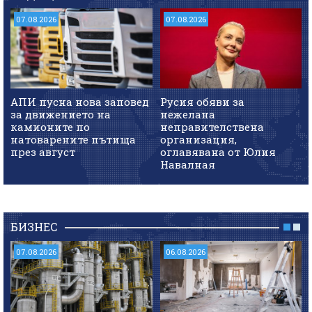
07.08.2026
07.08.2026
АПИ пусна нова заповед
Русия обяви за
за движението на
нежелана
камионите по
неправителствена
натоварените пътища
организация,
през август
оглавявана от Юлия
Навалная
БИЗНЕС
07.08.2026
06.08.2026