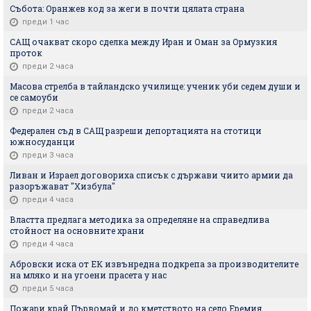
Събота: Оранжев код за жеги в почти цялата страна
преди 1 час
САЩ очакват скоро сделка между Иран и Оман за Ормузкия
проток
преди 2 часа
Масова стрелба в тайландско училище: ученик уби седем души и
се самоуби
преди 2 часа
Федерален съд в САЩ разреши депортацията на стотици
южносуданци
преди 3 часа
Ливан и Израел договориха списък с държави чиито армии да
разоръжават "Хизбула"
преди 4 часа
Властта предлага методика за определяне на справедлива
стойност на основните храни
преди 4 часа
Абровски иска от ЕК извънредна подкрепа за производителите
на мляко и на угоени прасета у нас
преди 5 часа
Пожари край Първомай и до кметството на село Еремия,