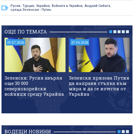
Русия
,
Турция
,
Украйна
,
Войната в Украйна
,
Андрий Сибига
,
среща Зеленски - Путин
ОЩЕ ПО ТЕМАТА
25.07.2026
27.06.2026
Зеленски: Русия хвърля
Зеленски призова Путин
още 30 000
да направи стъпка към
севернокорейски
мира и да се изтегли от
войници срещу Украйна
Украйна
ВОДЕЩИ НОВИНИ