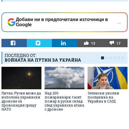
Добави ни в предпочитани източници в
→
Google
13
17
ПОСЛЕДНО ОТ:
ВОЙНАТА НА ПУТИН ЗА УКРАЙНА
Литва: Русия може да
Над 200
Зеленски уволни
използва украински
пожарникари гасят
посланика на
дронове за
пожар в руски склад
Украйна в САЩ
провокация срещу
след украинска атака
НАТО
с дронове