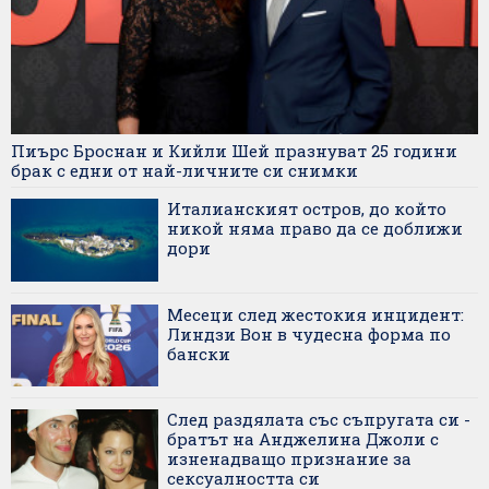
Пиърс Броснан и Кийли Шей празнуват 25 години
брак с едни от най-личните си снимки
Италианският остров, до който
никой няма право да се доближи
дори
Месеци след жестокия инцидент:
Линдзи Вон в чудесна форма по
бански
След раздялата със съпругата си -
братът на Анджелина Джоли с
изненадващо признание за
сексуалността си