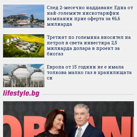
След 2-месечно наддаване: Една от
най-големите нискотарифни
компании прие оферта за €6,6
милиарда
Третият по големина вносител на
петрол в света инвестира 2,5
милиарда долара в проект за
биогаз
Европа от 15 години не е имала
толкова малко газ в хранилищата
си