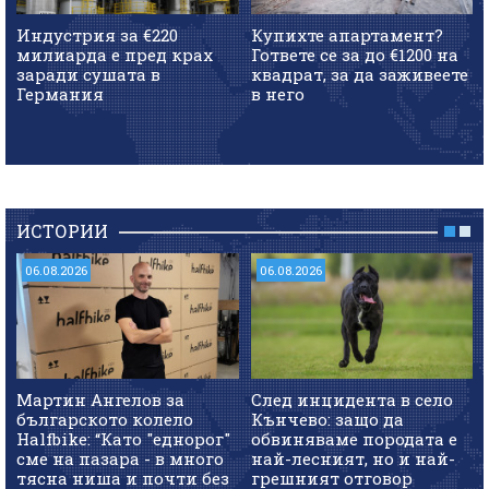
Индустрия за €220
Купихте апартамент?
милиарда е пред крах
Гответе се за до €1200 на
заради сушата в
квадрат, за да заживеете
Германия
в него
ИСТОРИИ
06.08.2026
06.08.2026
Мартин Ангелов за
След инцидента в село
българското колело
Кънчево: защо да
Halfbike: “Като "еднорог"
обвиняваме породата е
сме на пазара - в много
най-лесният, но и най-
тясна ниша и почти без
грешният отговор