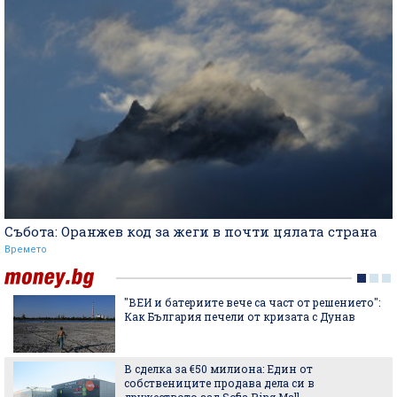
Събота: Оранжев код за жеги в почти цялата страна
Времето
"ВЕИ и батериите вече са част от решението":
Как България печели от кризата с Дунав
В сделка за €50 милиона: Един от
собствениците продава дела си в
дружеството зад Sofia Ring Mall