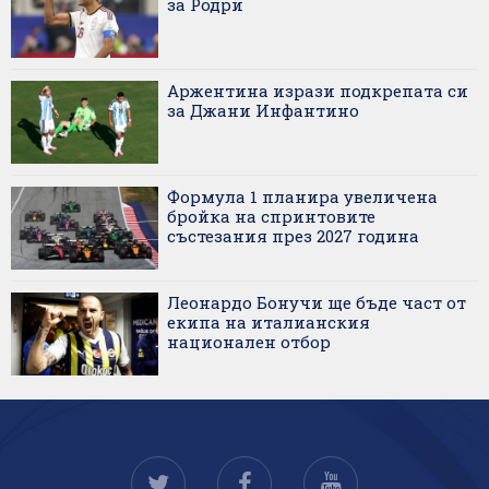
за Родри
Аржентина изрази подкрепата си
за Джани Инфантино
Формула 1 планира увеличена
бройка на спринтовите
състезания през 2027 година
Леонардо Бонучи ще бъде част от
екипа на италианския
национален отбор