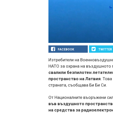
FACEBOOK
TWITTER
Изтребители на Военновъздушни
НАТО за охрана на въздушното 
свалили безпилотен летателе
пространство на Латвия
. Това
страната, съобщава Би Би Си.
От Националните въоръжени сил
във въздушното пространство
на средства за радиоелектрон