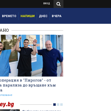
ВХОД
ВРЕМЕТО
НАПИШИ
ДНЕС
ВЧЕРА
РАНО
операция в "Пирогов" - от
а парализа до връщане към
та
опазване