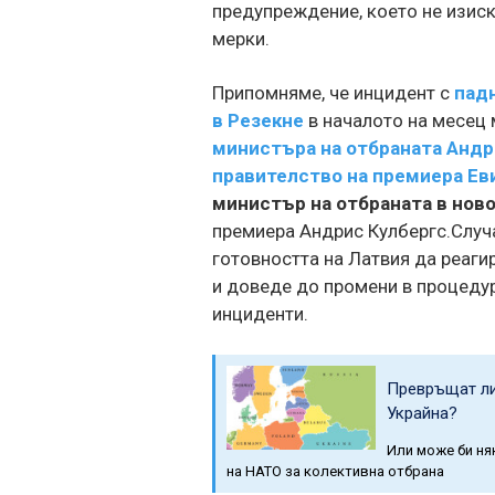
предупреждение, което не изис
мерки.
Припомняме, че инцидент с
пад
в Резекне
в началото на месец 
министъра на отбраната Анд
правителство на премиера Ев
министър на отбраната в нов
премиера Андрис Кулбергс.Случ
готовността на Латвия да реаги
и доведе до промени в процедур
инциденти.
Превръщат ли 
Украйна?
Или може би ня
на НАТО за колективна отбрана