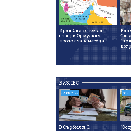
Иран бил готов да
Кан
отвори Ормузкия
След
проток за 4 месеца
"при
изгр
БИЗНЕС
04.08.2026
04.0
В Сърбия и С.
"Ост