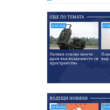
ОЩЕ ПО ТЕМАТА
21.05.2026
17.0
Латвия отново засече
Пор
дрон във въздушното си
над
пространство
ВОДЕЩИ НОВИНИ
05.08.2026
05.0