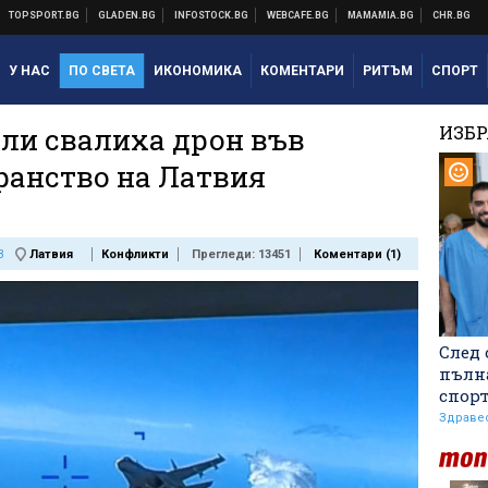
У НАС
ПО СВЕТА
ИКОНОМИКА
КОМЕНТАРИ
РИТЪМ
СПОРТ
ли свалиха дрон във
ИЗБ
ранство на Латвия
3
Латвия
Конфликти
Прегледи: 13451
Коментари (
1
)
След 
пълн
спор
Здраве