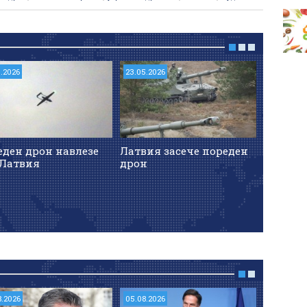
5.2026
23.05.2026
14.06.2026
еден дрон навлезе
Латвия засече пореден
Украин
 Латвия
дрон
на Лат
руските
8.2026
05.08.2026
05.08.202