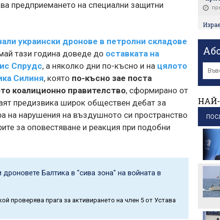
ква предприемането на специални защитни
пр
Израе
голям
нали украински дронове в петролни складове
пр
Аб
май тази година доведе до
оставката на
Кола 
рис Спрудс
, а няколко дни по-късно и на
цялото
Търн
пр
ика Силиня
, която
по-късно зае поста
ото коалиционно правителство
, сформирано от
Анти
НАЙ-
следи
аят предизвика широк обществен дебат за
фент
ра на нарушения на въздушното си пространство
ПОС
пр
ите за оповестяване и реакция при подобни
Иран
прото
пр
дроновете Балтика в "сива зона" на войната в
кой проверява прага за активирането на член 5 от Устава