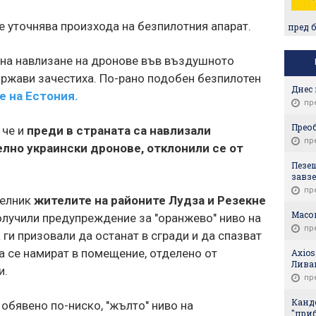
 уточнява произхода на безпилотния апарат.
пред 
 на навлизане на дронове във въздушното
ържави зачестиха. По-рано подобен безпилотен
Днес 
е на Естония.
пр
Прео
 че и
преди в страната са навлизали
пр
лно украински дронове, отклонили се от
Пезеш
завзе
пр
делник
жителите на районите Лудза и Резекне
Масо
получили предупреждение за "оранжево" ниво на
пр
ги призовали да останат в сгради и да спазват
 да се намират в помещение, отделено от
Axios
Лива
и.
пр
Канде
 обявено по-ниско, "жълто" ниво на
"приб