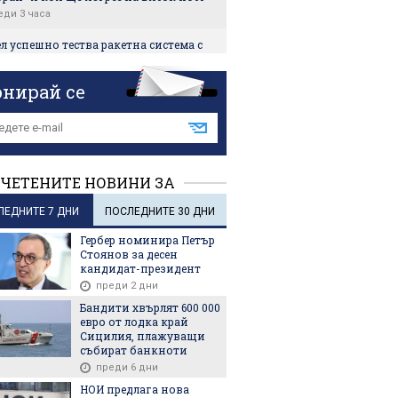
еди 3 часа
л успешно тества ракетна система с
 обсег
еди 4 часа
онирай се
се обърна по таван във Велико
ово
еди 4 часа
мафиоти от Русе първи засекли
ЧЕТЕНИТЕ НОВИНИ ЗА
те на групата, произвеждала
анил в София
ЛЕДНИТЕ 7 ДНИ
ПОСЛЕДНИТЕ 30 ДНИ
еди 4 часа
Гербер номинира Петър
 бил готов да отвори Ормузкия
Стоянов за десен
к за 4 месеца
кандидат-президент
еди 4 часа
преди 2 дни
Бандити хвърлят 600 000
евро от лодка край
Сицилия, плажуващи
събират банкноти
преди 6 дни
НОИ предлага нова