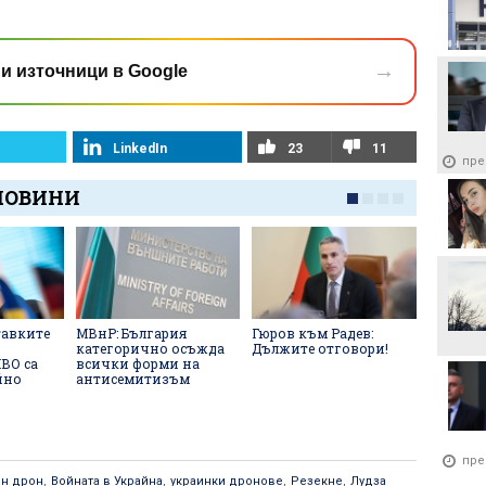
→
и източници в Google
LinkedIn
23
11
пре
НОВИНИ
тавките
МВнР: България
Гюров към Радев:
Радев: 
категорично осъжда
Дължите отговори!
внушава
ВО са
всички форми на
изолаци
йно
антисемитизъм
правите
работех
пре
ен дрон
,
Войната в Украйна
,
украинки дронове
,
Резекне
,
Лудза