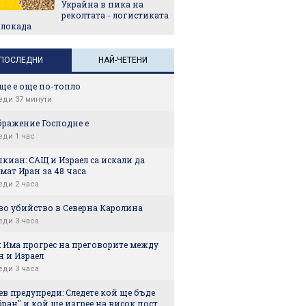
Украйна в пика на
реколтата - логистиката
блокада
ПОСЛЕДНИ
НАЙ-ЧЕТЕНИ
ще е още по-топло
еди 37 минути
бражение Господне е
еди 1 час
киан: САЩ и Израел са искали да
мат Иран за 48 часа
еди 2 часа
во убийство в Северна Каролина
еди 3 часа
: Има прогрес на преговорите между
н и Израел
еди 3 часа
в предупреди: Следете кой ще бъде
ран" и кой ще изгрее на висок пост