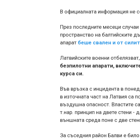
В официалната информация не се
През последните месеци случаи
пространство на балтийските д
апарат
беше свален и от силит
Латвийските военни отбелязват,
безпилотни апарати, включите
курса си.
Във връзка с инцидента в поне
в източната част на Латвия са 
въздушна опасност. Властите са 
т.нар. принцип на двете стени -
външната среда поне с две стен
За съседния район Балви е било