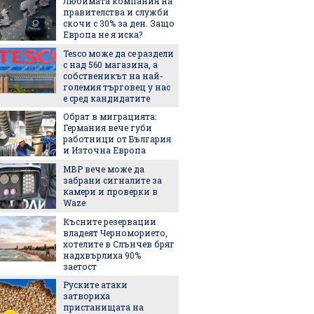
Любимата компания на
5 люби
правителства и служби
лятото
скочи с 30% за ден. Защо
Европа не я иска?
Tesco може да се раздели
Пет не
с над 560 магазина, а
използ
собственикът на най-
чекмед
големия търговец у нас
и зеле
е сред кандидатите
хладил
Обрат в миграцията:
Държав
Германия вече губи
евтини
работници от България
ток в с
и Източна Европа
МВР вече може да
Изнена
забрани сигналите за
опреде
камери и проверки в
добрия
Waze
според 
останал
Късните резервации
След Т
владеят Черноморието,
още ед
хотелите в Слънчев бряг
официа
надхвърлиха 90%
името с
заетост
Руските атаки
Къде в
затвориха
безпла
пристанищата на
отпад