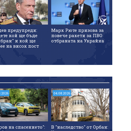
дев предупреди:
Марк Рюте призова за
Израел 
ете кой ще бъде
повече ракети за ПВО
ракетна
бран" и кой ще
отбраната на Украйна
голям о
ее на висок пост
8.2026
04.08.2026
ров на спасението":
В "наследство" от Орбан: