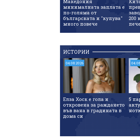
Македония
Кит
минималната заплата е
прев
по-голяма от
заво
българската и "купува"
200 
много повече
печ
ИСТОРИИ
04.08.2026
04.0
Елза Хоск е гола и
5 па
откровена за раждането
акт
във вана в градината в
нотк
дома си