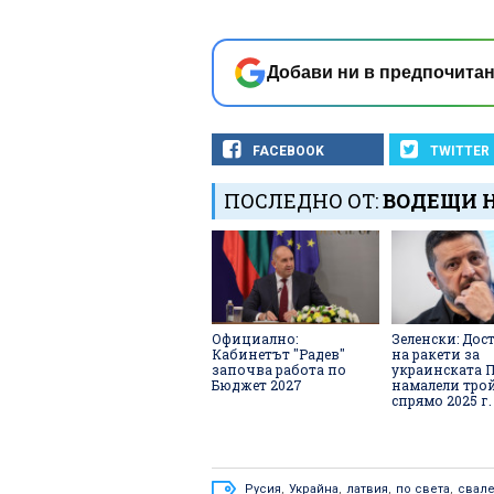
Добави ни в предпочитан
FACEBOOK
TWITTER
ПОСЛЕДНО ОТ:
ВОДЕЩИ 
Официално:
Зеленски: Дос
Кабинетът "Радев"
на ракети за
започва работа по
украинската П
Бюджет 2027
намалели тро
спрямо 2025 г.
Русия
,
Украйна
,
латвия
,
по света
,
свал