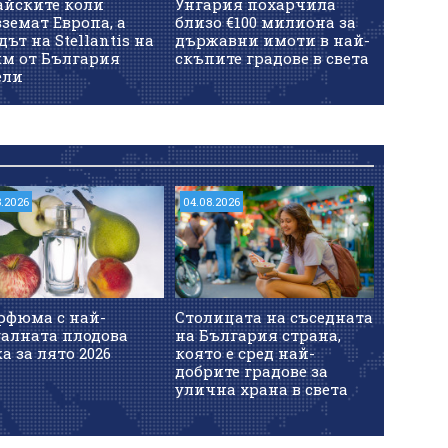
айските коли
Унгария похарчила
земат Европа, а
близо €100 милиона за
дът на Stellantis на
държавни имоти в най-
км от България
скъпите градове в света
ели
8.2026
04.08.2026
рфюма с най-
Столицата на съседната
уалната плодова
на България страна,
а за лято 2026
която е сред най-
добрите градове за
улична храна в света