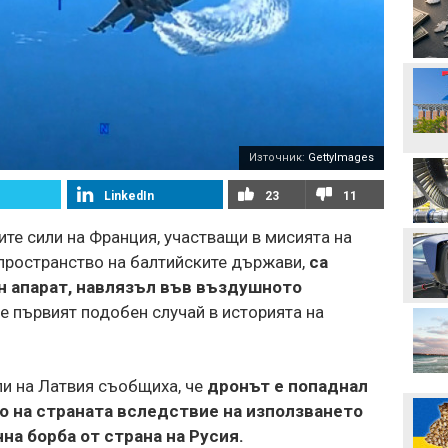
Стотици посрещнаха
Мохамед Салах в Турция
Неймар избухна с нов
скандал след мач в
Бразилия
Вицепрезидентът на
Източник:
GettyImages
УЕФА: Имаме нужда от
кандидат срещу
LinkedIn
23
11
Инфантино
Акрам Бурас може да
те сили на Франция, участващи в мисията на
отсъства дълго от
терените
пространство на балтийските държави,
са
н апарат, навлязъл във въздушното
Христо Янев вече е
 е първият подобен случай в историята на
наясно със състава за
мача с Макаби
Левски - Кайрат може да
и на Латвия съобщиха, че
дронът е попаднал
се окаже последния
евромач на "Герена" в
 на страната вследствие на използването
този му вид
на борба от страна на Русия.