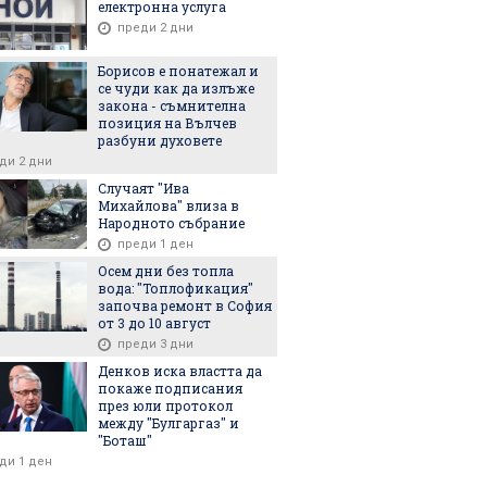
електронна услуга
преди 2 дни
Борисов е понатежал и
се чуди как да излъже
закона - съмнителна
позиция на Вълчев
разбуни духовете
ди 2 дни
Случаят "Ива
Михайлова" влиза в
Народното събрание
преди 1 ден
Осем дни без топла
вода: "Топлофикация"
започва ремонт в София
от 3 до 10 август
Докато някой
Катастрофа като за
14 души са убити при
Б
преди 3 дни
ше, че сме в
екшън филм: Кола
руската атака срещу
Н
я,
спука гума, скъса
Киев и региона
д
Денков иска властта да
лството и НС
мантинела и се
д
покаже подписания
а неуморно
преобърна в
Б
през юли протокол
насрещното
между "Булгаргаз" и
"Боташ"
ди 1 ден