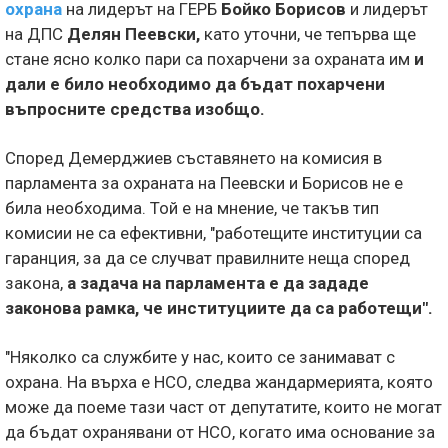
охрана
на лидерът на ГЕРБ
Бойко Борисов
и лидерът
на ДПС
Делян Пеевски,
като уточни, че тепърва ще
стане ясно колко пари са похарчени за охраната им
и
дали е било необходимо да бъдат похарчени
въпросните средства изобщо.
Според Демерджиев съставянето на комисия в
парламента за охраната на Пеевски и Борисов не е
била необходима. Той е на мнение, че такъв тип
комисии не са ефективни, "работещите институции са
гаранция, за да се случват правилните неща според
закона,
а задача на парламента е да зададе
законова рамка, че институциите да са работещи".
"Няколко са службите у нас, които се занимават с
охрана. На върха е НСО, следва жандармерията, която
може да поеме тази част от депутатите, които не могат
да бъдат охранявани от НСО, когато има основание за