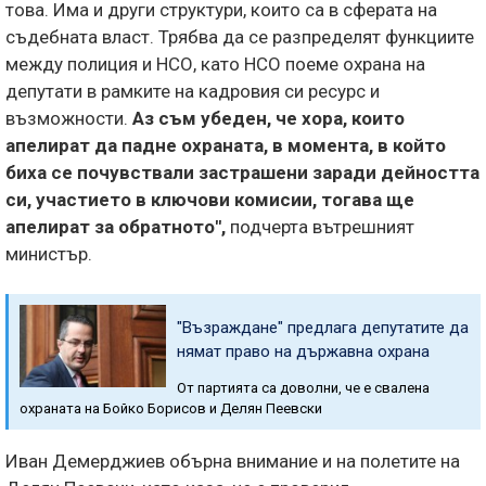
това. Има и други структури, които са в сферата на
съдебната власт. Трябва да се разпределят функциите
между полиция и НСО, като НСО поеме охрана на
депутати в рамките на кадровия си ресурс и
възможности.
Аз съм убеден, че хора, които
апелират да падне охраната, в момента, в който
биха се почувствали застрашени заради дейността
си, участието в ключови комисии, тогава ще
апелират за обратното",
подчерта вътрешният
министър.
"Възраждане" предлага депутатите да
нямат право на държавна охрана
От партията са доволни, че е свалена
охраната на Бойко Борисов и Делян Пеевски
Иван Демерджиев обърна внимание и на полетите на