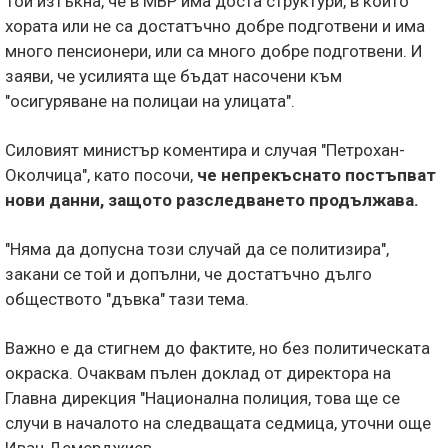
Той изтъкна, че в МВР има доста структури, в които
хората или не са достатъчно добре подготвени и има
много пенсионери, или са много добре подготвени. И
заяви, че усилията ще бъдат насочени към
"осигуряване на полицаи на улицата".
Силовият министър коментира и случая "Петрохан-
Околчица", като посочи,
че непрекъснато постъпват
нови данни, защото разследването продължава.
"Няма да допусна този случай да се политизира",
закани се той и допълни, че достатъчно дълго
обществото "дъвка" тази тема.
Важно е да стигнем до фактите, но без политическата
окраска. Очаквам пълен доклад от директора на
Главна дирекция "Национална полиция, това ще се
случи в началото на следващата седмица, уточни още