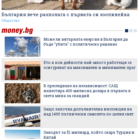
България вече разполага с първата си зоолинейка
Общество
Може ли вятърната енергия в България да
бъде "убита" с политическо решение
Ето в кои дейности най-много работещи се
осигуряват на максимален и минимален праг
В преследване на независимост: САЩ
инвестира 400 милиона долара в първата в
света мина за скандий
Защо започва допълнителна инспекция на
над 1400 пътнически самолета по целия свят
Заводът за $1 милиард, който скара Турция и
Китай