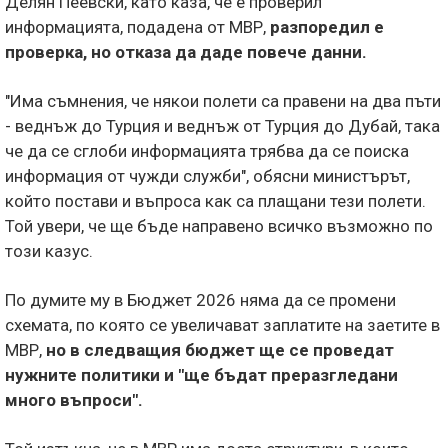
Делян Пеевски, като каза, че е проверил
информацията, подадена от МВР,
разпоредил е
проверка, но отказа да даде повече данни.
"Има съмнения, че някои полети са правени на два пъти
- веднъж до Турция и веднъж от Турция до Дубай, така
че да се сглоби информацията трябва да се поиска
информация от чужди служби", обясни министърът,
който постави и въпроса как са плащани тези полети.
Той увери, че ще бъде направено всичко възможно по
този казус.
По думите му в Бюджет 2026 няма да се промени
схемата, по която се увеличават заплатите на заетите в
МВР,
но в следващия бюджет ще се проведат
нужните политики и "ще бъдат преразгледани
много въпроси".