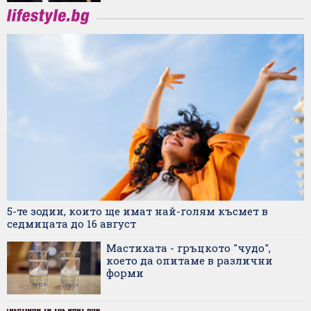
5-те зодии, които ще имат най-голям късмет в
седмицата до 16 август
Мастихата - гръцкото "чудо",
което да опитаме в различни
форми