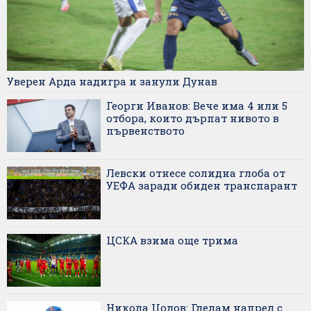
Уверен Арда надигра и занули Дунав
Георги Иванов: Вече има 4 или 5
отбора, които дърпат нивото в
първенството
Левски отнесе солидна глоба от
УЕФА заради обиден транспарант
ЦСКА взима още трима
Никола Цолов: Гледам напред с