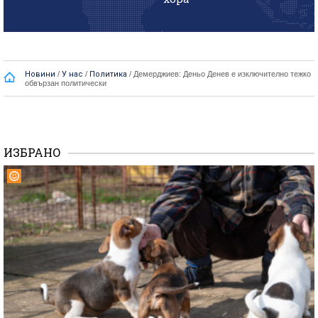
Новини
/
У нас
/
Политика
/
Демерджиев: Деньо Денев е изключително тежко
обвързан политически
ИЗБРАНО