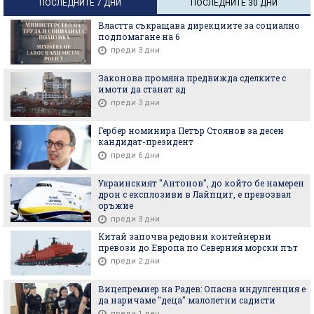
ПОСЛЕДНИТЕ 7 ДНИ
ПОСЛЕДНИТЕ 30 ДНИ
Властта съкращава дирекциите за социално
подпомагане на 6
преди 3 дни
Законова промяна предвижда сделките с
имоти да станат ад
преди 3 дни
Гербер номинира Петър Стоянов за десен
кандидат-президент
преди 6 дни
Украинският "Антонов", до който бе намерен
дрон с експлозиви в Лайпциг, е превозвал
оръжие
преди 3 дни
Китай започва редовни контейнерни
превози до Европа по Северния морски път
преди 2 дни
Вицепремиер на Радев: Опасна индулгенция е
да наричаме "деца" малолетни садисти
преди 1 ден