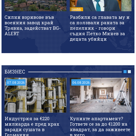
Силни взривове във
Разбили са главата му и
военния завод край
са ползвали раната за
Трявна, задействат BG-
пепелник - говори
ALERT
съдия Петко Минев за
децата убийци
БИЗНЕС
07.08.2026
06.08.2026
Индустрия за €220
Купихте апартамент?
милиарда е пред крах
Гответе се за до €1200 на
заради сушата в
квадрат, за да заживеете
Германия
в него