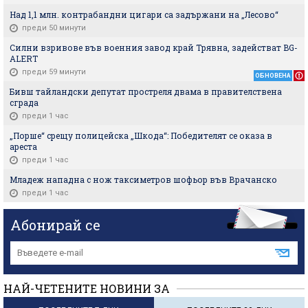
Над 1,1 млн. контрабандни цигари са задържани на „Лесово“
преди 50 минути
Силни взривове във военния завод край Трявна, задействат BG-
ALERT
преди 59 минути
ОБНОВЕНА
Бивш тайландски депутат простреля двама в правителствена
сграда
преди 1 час
„Порше“ срещу полицейска „Шкода“: Победителят се оказа в
ареста
преди 1 час
Младеж нападна с нож таксиметров шофьор във Врачанско
преди 1 час
Абонирай се
НАЙ-ЧЕТЕНИТЕ НОВИНИ ЗА