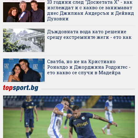
33 години след "Досиетата X" - как
изглеждат и с какво се занимават
днес Джилиан Андерсън и Дейвид
Духовни
Дъждовната вода като решение
срещу екстремните жеги - ето как
Сватба, но не на Кристиано
Роналдо и Джорджина Родригес -
ето какво се случи в Мадейра