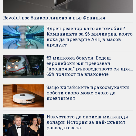
Revolut взе банков лиценз и във Франция
Ядрен реактор като автомобил?
Компанията за $6 милиарда, която
иска да превърне АЕЦ в масов
продукт
€3 милиона бонуси: Водещ
европейски жп превозвач
"поощрява" ръководството си при...
65% точност на влаковете
Защо китайските прахосмукачки
роботи скоро може рязко да
поевтинеят
Изкуството да скриеш милиарди
долари: История за най-скъпия
развод в света