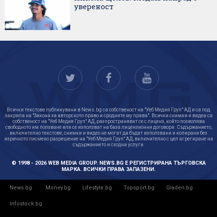
увереност
Всички текстове публикувани в News.bg са собственост на "Уеб Медия Груп" АД и са под
закрила на "Закона за авторското право и сродните му права". Всички снимки и видеа са
собственост на "Уеб Медия Груп" АД, разпространяват се с лиценз, който позволява
свободното им ползване или се използват на база лицензионни договори. Съдържанието,
включително текстове, снимки и видео не могат да бъдат използвани и копирани без
изричното писмено разрешение на "Уеб Медия Груп" АД, включително с цел агрегиране на
съдържанието и сходни услуги.
© 1998 - 2026 WEB MEDIA GROUP. NEWS.BG Е РЕГИСТРИРАНА ТЪРГОВСКА
МАРКА. ВСИЧКИ ПРАВА ЗАПАЗЕНИ.
News.bg
Money.bg
Lifestyle.bg
Topsport.bg
Gladen.bg
Infostock.bg