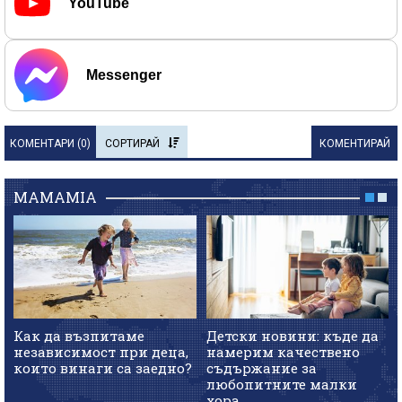
YouTube
Messenger
КОМЕНТАРИ (
0
)
СОРТИРАЙ
КОМЕНТИРАЙ
MAMAMIA
Как да възпитаме
Детски новини: къде да
независимост при деца,
намерим качествено
които винаги са заедно?
съдържание за
любопитните малки
хора