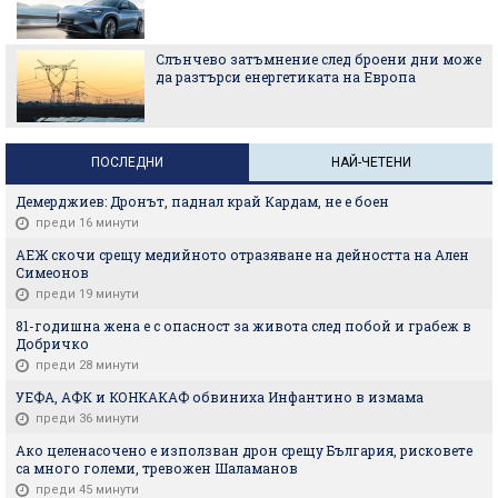
Слънчево затъмнение след броени дни може
да разтърси енергетиката на Европа
ПОСЛЕДНИ
НАЙ-ЧЕТЕНИ
Демерджиев: Дронът, паднал край Кардам, не е боен
преди 16 минути
АЕЖ скочи срещу медийното отразяване на дейността на Ален
Симеонов
преди 19 минути
81-годишна жена е с опасност за живота след побой и грабеж в
Добричко
преди 28 минути
УЕФА, АФК и КОНКАКАФ обвиниха Инфантино в измама
преди 36 минути
Ако целенасочено е използван дрон срещу България, рисковете
са много големи, тревожен Шаламанов
преди 45 минути