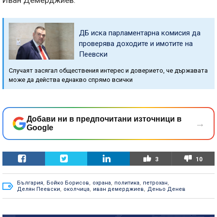
Иван Демерджиев.
ДБ иска парламентарна комисия да
проверява доходите и имотите на
Пеевски
Случаят засягал обществения интерес и доверието, че държавата
може да действа еднакво спрямо всички
Добави ни в предпочитани източници в
→
Google
3
10
България
,
Бойко Борисов
,
охрана
,
политика
,
петрохан
,
Делян Пеевски
,
околчица
,
иван демерджиев
,
Деньо Денев