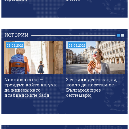
ИСТОРИИ
09.08.2026
09.08.2026
Nonnamaxxing –
3 евтини дестинации,
трендът, който ни учи
които да посетим от
да живеем като
България през
италианските баби
септември