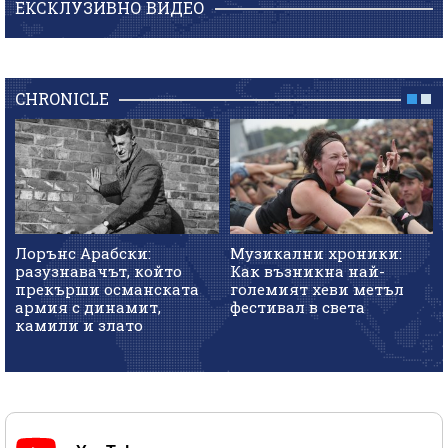
ЕКСКЛУЗИВНО ВИДЕО
CHRONICLE
Лорънс Арабски:
Музикални хроники:
разузнавачът, който
Как възникна най-
прекърши османската
големият хеви метъл
армия с динамит,
фестивал в света
камили и злато