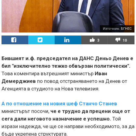
Източник:
БГНЕС
3
10
Бившият и.ф. председател на ДАНС Деньо Денев е
бил "изключително тежко обвързан политически".
Това коментира вътрешният министър
Иван
Демерджиев
по повод отстраняването на Денев от
Агенцията в студиото на Нова телевизия.
А по отношение на новия шеф
Станчо Станев
министърът посочи,
че е трудно да прецени още от
сега дали неговото назначение е успешно.
Той
изрази надежда, че ще се направи необходимото, за да
бъде укрепена структурата.