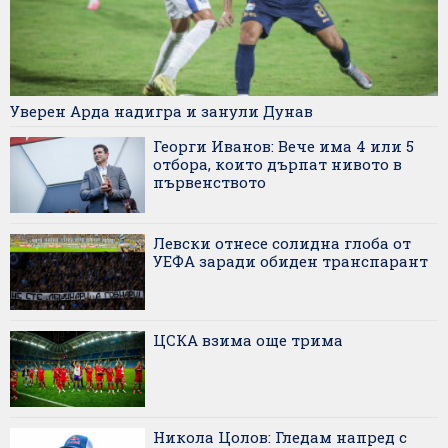
Уверен Арда надигра и занули Дунав
Георги Иванов: Вече има 4 или 5
отбора, които дърпат нивото в
първенството
Левски отнесе солидна глоба от
УЕФА заради обиден транспарант
ЦСКА взима още трима
Никола Цолов: Гледам напред с