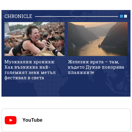
CHRONICLE
Музикални хроники:
Железни врата – там,
Как възникна най-
където Дунав покорява
големият хеви метъл
планините
фестивал в света
YouTube