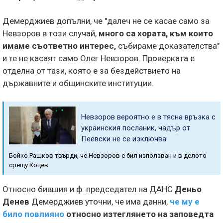
Демерджиев допълни, че "далеч не се касае само за
Невзоров в този случай,
много са хората, към които
имаме съответно интерес,
събираме доказателства"
и те не касаят само Олег Невзоров. Проверката е
отделна от тази, която е за бездействието на
държавните и общинските институции.
Невзоров вероятно е в тясна връзка с
украинския посланик, чадър от
Пеевски не се изключва
Бойко Рашков твърди, че Невзоров е бил използван и в делото
срещу Коцев
Относно бившия и.ф. председател на ДАНС
Деньо
Денев
Демерджиев уточни, че има данни,
че му е
било повлияно
относно изтеглянето на заповедта