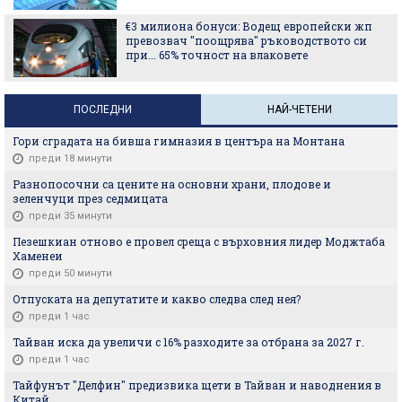
€3 милиона бонуси: Водещ европейски жп
превозвач "поощрява" ръководството си
при... 65% точност на влаковете
ПОСЛЕДНИ
НАЙ-ЧЕТЕНИ
Гори сградата на бивша гимназия в центъра на Монтана
преди 18 минути
Разнопосочни са цените на основни храни, плодове и
зеленчуци през седмицата
преди 35 минути
Пезешкиан отново е провел среща с върховния лидер Моджтаба
Хаменеи
преди 50 минути
Отпуската на депутатите и какво следва след нея?
преди 1 час
Тайван иска да увеличи с 16% разходите за отбрана за 2027 г.
преди 1 час
Тайфунът "Делфин" предизвика щети в Тайван и наводнения в
Китай