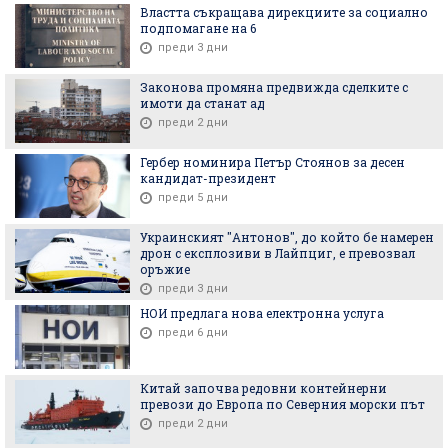
Властта съкращава дирекциите за социално
подпомагане на 6
преди 3 дни
Законова промяна предвижда сделките с
имоти да станат ад
преди 2 дни
Гербер номинира Петър Стоянов за десен
кандидат-президент
преди 5 дни
Украинският "Антонов", до който бе намерен
дрон с експлозиви в Лайпциг, е превозвал
оръжие
преди 3 дни
НОИ предлага нова електронна услуга
преди 6 дни
Китай започва редовни контейнерни
превози до Европа по Северния морски път
преди 2 дни