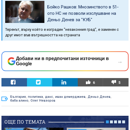
Бойко Рашков: Мнозинството в 51-
ото НС не позволи изслушване на
Деньо Денев за "КУБ"
Теренът, върху който е изграден "незаконния град", е заменен с
друг имот във вътрешността на страната
Добави ни в предпочитани източници в
→
Google
6
5
България
,
политика
,
данс
,
иван демерджиев
,
Деньо Денев
,
баба алино
,
Олег Невзоров
ОЩЕ ПО ТЕМАТА