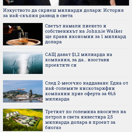
Изкуството да скриеш милиарди долари: История
за най-скъпия развод в света
Светът намали пиенето и
собственикът на Johnnie Walker
ще прави икономии за 1 милиард
долара
САЩ дават $1,2 милиарда на
компания, за да... изостави
проектите си
След 2-месечно наддаване: Една от
най-големите нискотарифни
компании прие оферта за €6,6
милиарда
Третият по големина вносител на
петрол в света инвестира 2,5
милиарда долара в проект за
биогаз