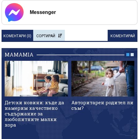
Messenger
КОМЕНТАРИ (
0
)
СОРТИРАЙ
КОМЕНТИРАЙ
MAMAMIA
Детски новини: къде да
Авторитарен родител ли
намерим качествено
съм?
съдържание за
любопитните малки
хора