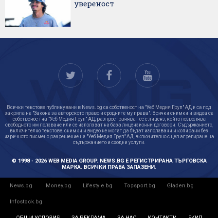
увереност
Всички текстове публикувани в News.bg са собственост на "Уеб Медия Груп" АД и са под
закрила на "Закона за авторското право и сродните му права". Всички снимки и видеа са
собственост на "Уеб Медия Груп" АД, разпространяват се с лиценз, който позволява
свободното им ползване или се използват на база лицензионни договори. Съдържанието,
включително текстове, снимки и видео не могат да бъдат използвани и копирани без
изричното писмено разрешение на "Уеб Медия Груп" АД, включително с цел агрегиране на
съдържанието и сходни услуги.
© 1998 - 2026 WEB MEDIA GROUP. NEWS.BG Е РЕГИСТРИРАНА ТЪРГОВСКА
МАРКА. ВСИЧКИ ПРАВА ЗАПАЗЕНИ.
News.bg
Money.bg
Lifestyle.bg
Topsport.bg
Gladen.bg
Infostock.bg
ОБЩИ УСЛОВИЯ
ЗА РЕКЛАМА
ЗА НАС
КОНТАКТИ
ЕКИП