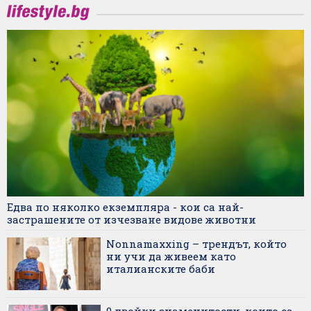
Едва по няколко екземпляра - кои са най-
застрашените от изчезване видове животни
Nonnamaxxing – трендът, който
ни учи да живеем като
италианските баби
9 двойки знаменитости, които са