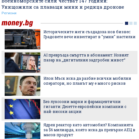
Военноморските сили честват 147 години:
Унищожили са плаващи мини и редица дронове
Региони
Историческите жеги създадоха нов бизнес:
Градовете вече инвестират в "умни" настилки
AI превръща смъртта в абонамент: Новият
пазар на „дигиталния задгробен живот“
Илон Мъск иска да разбие всички мобилни
оператори, но планът му е много рисков
Без луксозни марки и фармацевтични
гиганти: Десетте европейски компании с
най-високи акции
Ядрен реактор като автомобил? Компанията
за $6 милиарда, която иска да превърне АЕЦ в
масов продукт