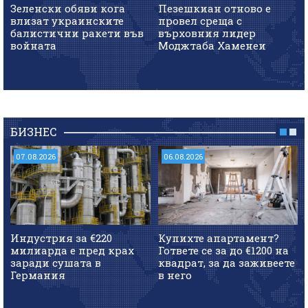
Зеленски обяви кога
Пезешкиан отново е
влизат украинските
провел среща с
балистични ракети във
върховния лидер
войната
Моджтаба Хаменеи
БИЗНЕС
07.08.2026
06.08.2026
Индустрия за €220
Купихте апартамент?
милиарда е пред крах
Гответе се за до €1200 на
заради сушата в
квадрат, за да заживеете
Германия
в него