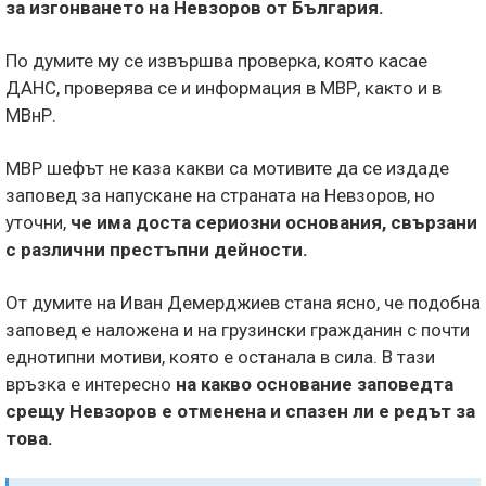
за изгонването на Невзоров от България.
По думите му се извършва проверка, която касае
ДАНС, проверява се и информация в МВР, както и в
МВнР.
МВР шефът не каза какви са мотивите да се издаде
заповед за напускане на страната на Невзоров, но
уточни,
че има доста сериозни основания, свързани
с различни престъпни дейности.
От думите на Иван Демерджиев стана ясно, че подобна
заповед е наложена и на грузински гражданин с почти
еднотипни мотиви, която е останала в сила. В тази
връзка е интересно
на какво основание заповедта
срещу Невзоров е отменена и спазен ли е редът за
това.