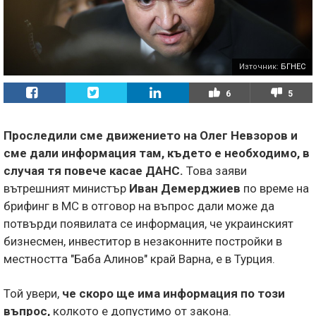
Източник:
БГНЕС
6
5
Проследили сме движението на Олег Невзоров и
сме дали информация там, където е необходимо, в
случая тя повече касае ДАНС.
Това заяви
вътрешният министър
Иван Демерджиев
по време на
брифинг в МС в отговор на въпрос дали може да
потвърди появилата се информация, че украинският
бизнесмен, инвеститор в незаконните постройки в
местността "Баба Алинов" край Варна, е в Турция.
Той увери,
че скоро ще има информация по този
въпрос,
колкото е допустимо от закона.