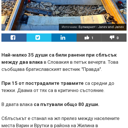
Източник:
Булмаркет - Janev and Janev
1
0
Най-малко 35 души са били ранени при сблъсък
между два влака
в Словакия в петък вечерта. Това
съобщава братиславският вестник "Правда".
При 15 от пострадалите травмите
са средни до
тежки. Двама от тях са в критично състояние.
В двата влака
са пътували общо 80 души.
Сблъсъкът е станал на жп прелез между населените
места Варин и Врутки в района на Жилина в