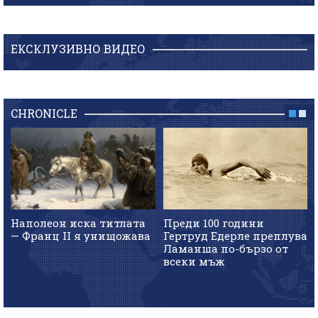
ЕКСКЛУЗИВНО ВИДЕО
CHRONICLE
Наполеон иска титлата
Преди 100 години
— Франц II я унищожава
Гертруд Едерле преплува
Ламанша по-бързо от
всеки мъж