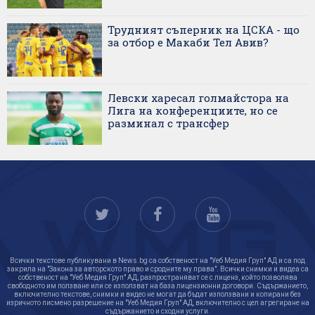
Трудният съперник на ЦСКА - що
за отбор е Макаби Тел Авив?
Левски харесал голмайстора на
Лига на конференциите, но се
разминал с трансфер
Всички текстове публикувани в News.bg са собственост на "Уеб Медия Груп" АД и са под
закрила на "Закона за авторското право и сродните му права". Всички снимки и видеа са
собственост на "Уеб Медия Груп" АД, разпространяват се с лиценз, който позволява
свободното им ползване или се използват на база лицензионни договори. Съдържанието,
включително текстове, снимки и видео не могат да бъдат използвани и копирани без
изричното писмено разрешение на "Уеб Медия Груп" АД, включително с цел агрегиране на
съдържанието и сходни услуги.