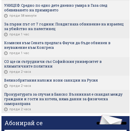
УНИЦЕФ: Средно по едно дете дневно умира в Газа след
обявяването на примирието
преди 58 минути
За първи път от 7 години: Повдигнаха обвинение на израелец
за убийство на палестинец
преди 1 час
Комисия към Сената предлага Фаучи да бъде обвинен в
неуважение към Конгреса
преди 1 час
СО ще си сътрудничи със Софийския университет в
климатичните политики
преди 2 часа
Великобритания наложи нови санкции на Русия
преди 2 часа
Прокуратурата за случая в Банско: Възникнал е скандал между
граждани и гости на хотела, няма данни за физическа
саморазправа
преди 2 часа
Абонирай се