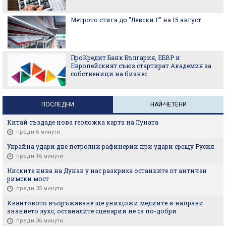
Метрото стига до "Левски Г" на 15 август
ПроКредит Банк България, ЕБВР и
Европейският съюз стартират Академия за
собственици на бизнес
ПОСЛЕДНИ
НАЙ-ЧЕТЕНИ
Китай създаде нова геоложка карта на Луната
преди 6 минути
Украйна удари две петролни рафинерии при удари срещу Русия
преди 16 минути
Ниските нива на Дунав у нас разкриха останките от античен
римски мост
преди 35 минути
Квантовото въоръжаване ще унищожи медиите и направи
знанието лукс, останалите сценарии не са по-добри
преди 36 минути