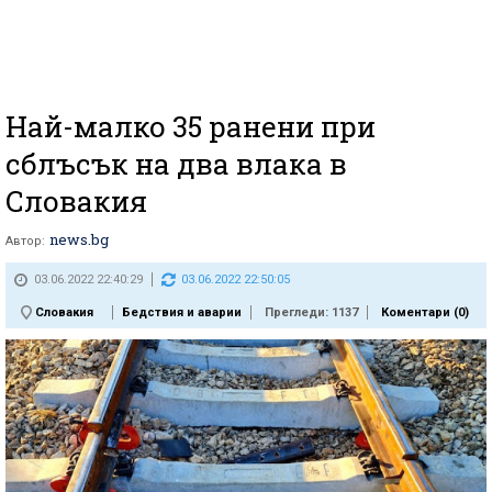
Най-малко 35 ранени при
сблъсък на два влака в
Словакия
news.bg
Автор:
03.06.2022 22:40:29
03.06.2022 22:50:05
Словакия
Бедствия и аварии
Прегледи: 1137
Коментари (
0
)