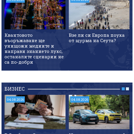
Квантовото
Взе ли си Европа поука
въоръжаване ще
от щурма на Сеута?
унищожи медиите и
направи знанието лукс,
останалите сценарии не
са по-добри
БИЗНЕС
04.08.2026
04.08.2026