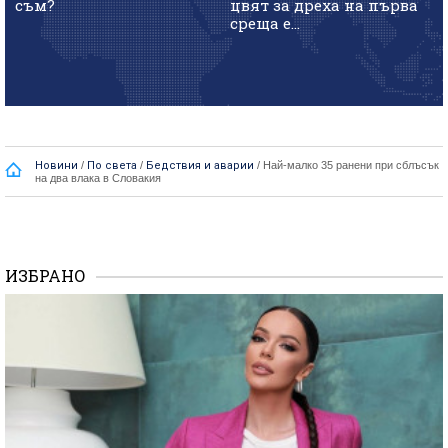
съм?
цвят за дреха на първа
среща е...
Новини
/
По света
/
Бедствия и аварии
/
Най-малко 35 ранени при сблъсък
на два влака в Словакия
ИЗБРАНО