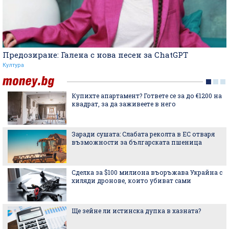
Предозиране: Галена с нова песен за ChatGPT
Култура
Купихте апартамент? Гответе се за до €1200 на
квадрат, за да заживеете в него
Заради сушата: Слабата реколта в ЕС отваря
възможности за българската пшеница
Сделка за $100 милиона въоръжава Украйна с
хиляди дронове, които убиват сами
Ще зейне ли истинска дупка в хазната?