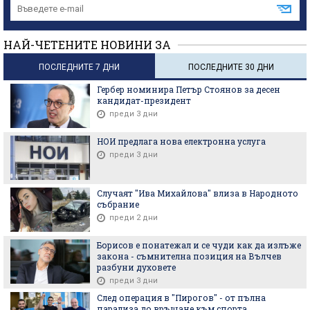
НАЙ-ЧЕТЕНИТЕ НОВИНИ ЗА
ПОСЛЕДНИТЕ 7 ДНИ
ПОСЛЕДНИТЕ 30 ДНИ
Гербер номинира Петър Стоянов за десен
кандидат-президент
преди 3 дни
НОИ предлага нова електронна услуга
преди 3 дни
Случаят "Ива Михайлова" влиза в Народното
събрание
преди 2 дни
Борисов е понатежал и се чуди как да излъже
закона - съмнителна позиция на Вълчев
разбуни духовете
преди 3 дни
След операция в "Пирогов" - от пълна
парализа до връщане към спорта