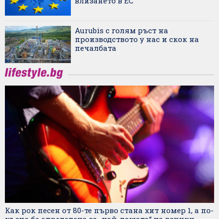
влизането в ЕС
Aurubis с голям ръст на
производството у нас и скок на
печалбата
Как рок песен от 80-те първо стана хит номер 1, а по-
късно бе определена за „най-лошата“ на всички