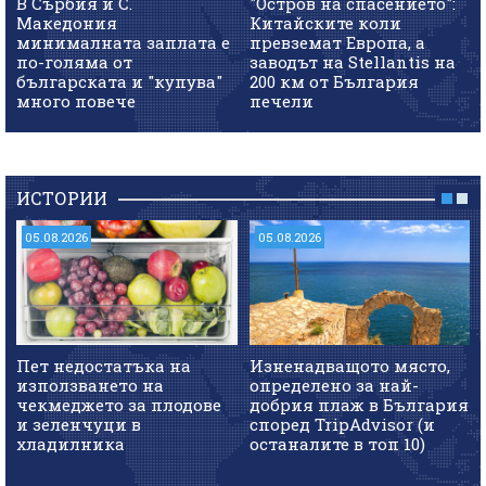
В Сърбия и С.
"Остров на спасението":
Македония
Китайските коли
минималната заплата е
превземат Европа, а
по-голяма от
заводът на Stellantis на
българската и "купува"
200 км от България
много повече
печели
ИСТОРИИ
05.08.2026
05.08.2026
Пет недостатъка на
Изненадващото място,
използването на
определено за най-
чекмеджето за плодове
добрия плаж в България
и зеленчуци в
според TripAdvisor (и
хладилника
останалите в топ 10)