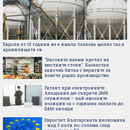
Европа от 15 години не е имала толкова малко газ в
хранилищата си
"Високите наеми пречат на
местните стоки": Казахстан
започва битка с веригите за
повече родно производство
Гигант при електронните
плащания ще съкрати 2600
служители – най-високите
позиции са с годишна заплата до
$460 хиляди
Евростат: Българската икономика
- над 3 пъти по-голяма след