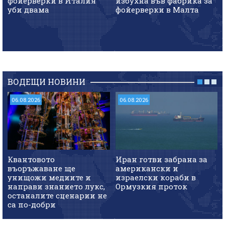
фойерверки в Италия
избухна във фабрика за
уби двама
фойерверки в Малта
ВОДЕЩИ НОВИНИ
06.08.2026
06.08.2026
Квантовото
Иран готви забрана за
въоръжаване ще
американски и
унищожи медиите и
израелски кораби в
направи знанието лукс,
Ормузкия проток
останалите сценарии не
са по-добри