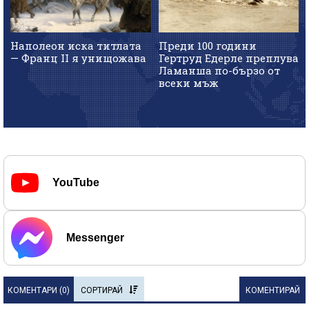
Наполеон иска титлата
Преди 100 години
— Франц II я унищожава
Гертруд Едерле преплува
Ламанша по-бързо от
всеки мъж
YouTube
Messenger
КОМЕНТАРИ (
0
)
СОРТИРАЙ
КОМЕНТИРАЙ