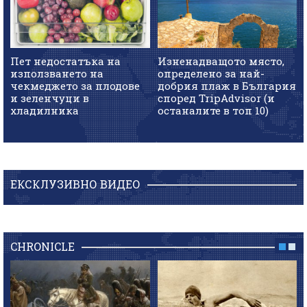
Пет недостатъка на
Изненадващото място,
използването на
определено за най-
чекмеджето за плодове
добрия плаж в България
и зеленчуци в
според TripAdvisor (и
хладилника
останалите в топ 10)
ЕКСКЛУЗИВНО ВИДЕО
CHRONICLE