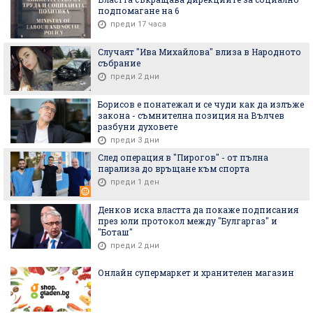
подпомагане на 6
преди 17 часа
Случаят "Ива Михайлова" влиза в Народното
събрание
преди 2 дни
Борисов е понатежал и се чуди как да излъже
закона - съмнителна позиция на Вълчев
разбуни духовете
преди 3 дни
След операция в "Пирогов" - от пълна
парализа до връщане към спорта
преди 1 ден
Денков иска властта да покаже подписания
през юли протокол между "Булгаргаз" и
"Боташ"
преди 2 дни
Онлайн супермаркет и хранителен магазин