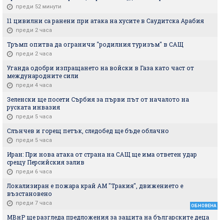
преди 52 минути
11 цивилни са ранени при атака на хусите в Саудитска Арабия
преди 2 часа
Тръмп опитва да ограничи "родилния туризъм" в САЩ
преди 2 часа
Уганда одобри изпращането на войски в Газа като част от
международните сили
преди 4 часа
Зеленски ще посети Сърбия за първи път от началото на
руската инвазия
преди 5 часа
Слънчев и горещ петък, следобед ще бъде облачно
преди 5 часа
Иран: При нова атака от страна на САЩ ще има ответен удар
срещу Персийския залив
преди 6 часа
Локализиран е пожара край АМ "Тракия", движението е
възстановено
преди 7 часа
ОБНОВЕНА
МВнР ще разгледа предложения за защита на българските деца