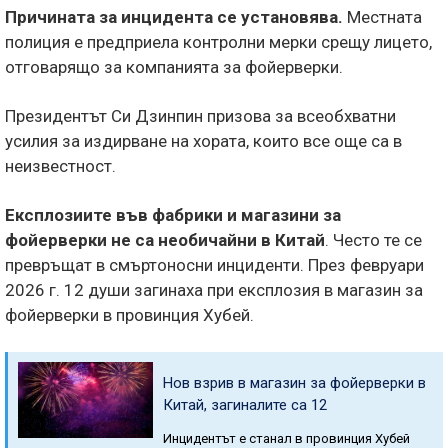
Причината за инцидента се установява.
Местната
полиция е предприела контролни мерки срещу лицето,
отговарящо за компанията за фойерверки.
Президентът Си Дзинпин призова за всеобхватни
усилия за издирване на хората, които все още са в
неизвестност.
Експлозиите във фабрики и магазини за
фойерверки не са необичайни в Китай
. Често те се
превръщат в смъртоносни инциденти. През февруари
2026 г. 12 души загинаха при експлозия в магазин за
фойерверки в провинция Хубей.
Нов взрив в магазин за фойерверки в
Китай, загиналите са 12
Инцидентът е станал в провинция Хубей