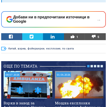
Добави ни в предпочитани източници в
→
Google
1
5
Китай
,
взрив
,
фойерверки
,
експлозия
,
по света
ОЩЕ ПО ТЕМАТА
08.07.2026
01.06.2026
Взрив в завод за
Мощна експлозия