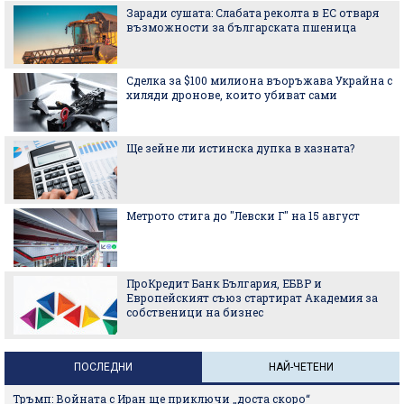
Заради сушата: Слабата реколта в ЕС отваря
възможности за българската пшеница
Сделка за $100 милиона въоръжава Украйна с
хиляди дронове, които убиват сами
Ще зейне ли истинска дупка в хазната?
Метрото стига до "Левски Г" на 15 август
ПроКредит Банк България, ЕБВР и
Европейският съюз стартират Академия за
собственици на бизнес
ПОСЛЕДНИ
НАЙ-ЧЕТЕНИ
Тръмп: Войната с Иран ще приключи „доста скоро“