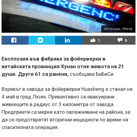
Източник:
iStock
1
5
Експлозия във фабрика за фойерверки в
китайската провинция Хунан отне живота на 21
души. Други 61 са ранени,
съобщава БиБиСи.
Взривът в завода за фойерверки Huasheng е станал на
4 май в град Люян. Превантивно са евакуирани
живеещите в радиус от 3 километра от завода.
Предприети са мерки като овлажняване на района, за
да се предотвратят вторични инциденти по време на
спасителната операция.