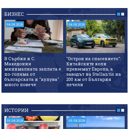
БИЗНЕС
04.08.2026
04.08.2026
В Сърбия и С.
"Остров на спасението":
Македония
Китайските коли
минималната заплата е
превземат Европа, а
по-голяма от
заводът на Stellantis на
българската и "купува"
200 км от България
много повече
печели
ИСТОРИИ
05.08.2026
05.08.2026