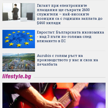
Гигант при електронните
плащания ще съкрати 2600
служители – най-високите
позиции са с годишна заплата до
$460 хиляди
Евростат: Българската икономика
- над 3 пъти по-голяма след
влизането в ЕС
Aurubis с голям ръст на
производството у нас и скок на
печалбата