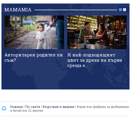
MAMAMIA
Авторитарен родител ли
И най-подходящият
съм?
цвят за дреха на първа
среща е...
Новини
/
По света
/
Бедствия и аварии
/
Взрив във фабрика за фойерверки
в Китай взе 21 жертви