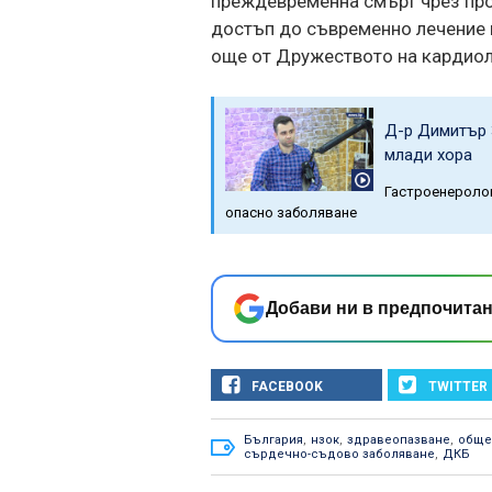
преждевременна смърт чрез про
достъп до съвременно лечение 
още от Дружеството на кардиол
Д-р Димитър 
млади хора
Гастроенеролог
опасно заболяване
Добави ни в предпочитан
FACEBOOK
TWITTER
България
,
нзок
,
здравеопазване
,
обще
сърдечно-съдово заболяване
,
ДКБ