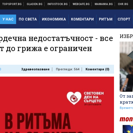
У НАС
ПО СВЕТА
ИКОНОМИКА
КОМЕНТАРИ
РИТЪМ
СПОРТ
рдечна недостатъчност - все
ИЗБ
т до грижа е ограничен
0
Здравеопазване
Прегледи: 564
Коментари (
0
)
От за
крат
Времет
Уверен Арда надигра и
занули Дунав