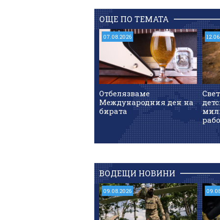
ОЩЕ ПО ТЕМАТА
07.08.2026
12.06
Отбелязваме
Свет
Международния ден на
детс
бирата
мили
раб
ВОДЕЩИ НОВИНИ
09.08.2026
09.0