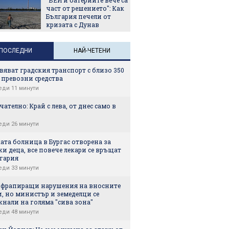
част от решението": Как
България печели от
кризата с Дунав
ПОСЛЕДНИ
НАЙ-ЧЕТЕНИ
яват градския транспорт с близо 350
 превозни средства
еди 11 минути
ателно: Край с лева, от днес само в
еди 26 минути
ата болница в Бургас отворена за
и деца, все повече лекари се връщат
лгария
еди 33 минути
 фрапиращи нарушения на вносните
, но министър и земеделци се
нали на голяма "сива зона"
еди 48 минути