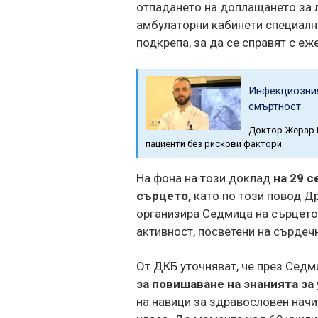
отпадането на доплащането за л
амбулаторни кабинети специалн
подкрепа, за да се справят с еж
Инфекциозния
смъртност
Доктор Жерар Ш
пациенти без рискови фактори
На фона на този доклад
на 29 
сърцето,
като по този повод Д
организира Седмица на сърцето
активност, посветени на сърдеч
От ДКБ уточняват, че през Седм
за повишаване на знанията за
на навици за здравословен начи