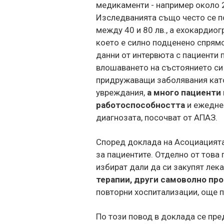
медикаменти - например около 2
Изследванията също често се по
между 40 и 80 лв., а ехокардиог
което е силно подценено спрямо
данни от интервюта с пациенти п
влошаването на състоянието си
придружаващи заболявания като
увреждания,
а много пациенти
работоспособността
и ежеднев
диагнозата, посочват от АПАЗ.
Според доклада на Асоциацията
за пациентите. Отделно от това 
избират дали да си закупят лека
терапии, други самоволно пр
повторни хоспитализации, още п
По този повод в доклада се пред