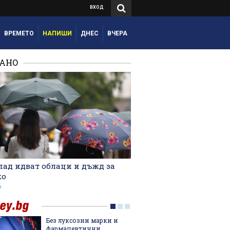
ВХОД
ВРЕМЕТО
НАПИШИ
ДНЕС
ВЧЕРА
РАНО
пад идват облаци и дъжд за
ко
о
Без луксозни марки и
Тук Ос
фармацевтични
истинс