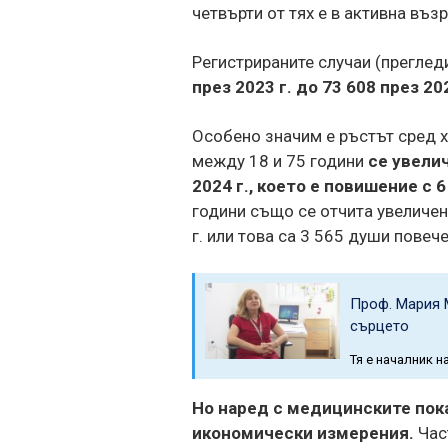
четвърти от тях е в активна въз
Регистрираните случаи (преглед
през 2023 г. до 73 608 през 202
Особено значим е ръстът сред х
между 18 и 75 години
се увелич
2024 г., което е повишение с 
години също се отчита увеличени
г. или това са 3 565 души повече
Проф. Мария 
сърцето
Тя е началник 
Но наред с медицинските пока
икономически измерения.
Час