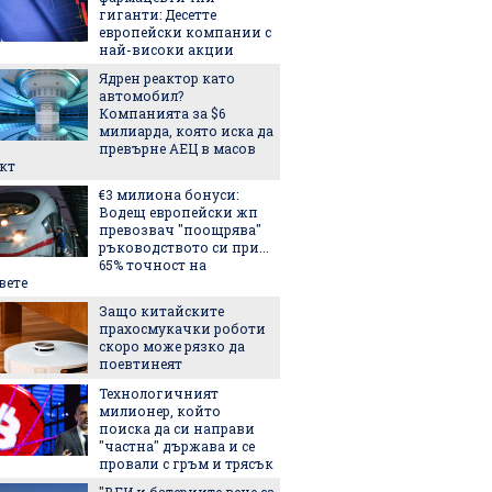
гиганти: Десетте
ярко, 
европейски компании с
незабр
най-високи акции
5-те н
Ядрен реактор като
българс
автомобил?
идеи к
Компанията за $6
тях
милиарда, която иска да
Лека, 
превърне АЕЦ в масов
здраво
кт
салата,
€3 милиона бонуси:
за лято
Водещ европейски жп
3 книги
превозвач "поощрява"
ръководството си при...
65% точност на
вете
Лятнат
Защо китайските
задълж
прахосмукачки роботи
със себ
скоро може рязко да
поевтинеят
Легенда
Технологичният
легенда
милионер, който
Matador
поиска да си направи
наследс
"частна" държава и се
Royal
провали с гръм и трясък
"ВЕИ и батериите вече са