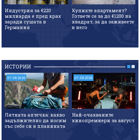
Индустрия за €220
Купихте апартамент?
милиарда е пред крах
Гответе се за до €1200 на
заради сушата в
квадрат, за да заживеете
Германия
в него
ИСТОРИИ
07.08.2026
07.08.2026
Лятната аптечка: какво
Най-очакваните
задължително да носим
кинопремиери за август
със себе си в планината