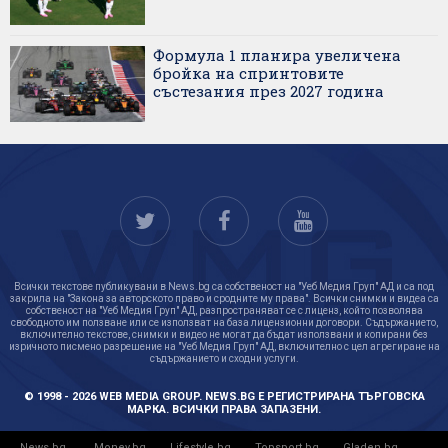
Формула 1 планира увеличена
бройка на спринтовите
състезания през 2027 година
Всички текстове публикувани в News.bg са собственост на "Уеб Медия Груп" АД и са под
закрила на "Закона за авторското право и сродните му права". Всички снимки и видеа са
собственост на "Уеб Медия Груп" АД, разпространяват се с лиценз, който позволява
свободното им ползване или се използват на база лицензионни договори. Съдържанието,
включително текстове, снимки и видео не могат да бъдат използвани и копирани без
изричното писмено разрешение на "Уеб Медия Груп" АД, включително с цел агрегиране на
съдържанието и сходни услуги.
© 1998 - 2026 WEB MEDIA GROUP. NEWS.BG Е РЕГИСТРИРАНА ТЪРГОВСКА
МАРКА. ВСИЧКИ ПРАВА ЗАПАЗЕНИ.
News.bg
Money.bg
Lifestyle.bg
Topsport.bg
Gladen.bg