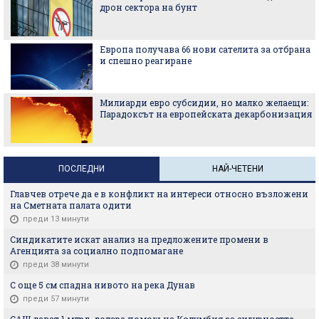
дрон сектора на бунт
Европа получава 66 нови сателита за отбрана
и спешно реагиране
Милиарди евро субсидии, но малко желаещи:
Парадоксът на европейската декарбонизация
ПОСЛЕДНИ
НАЙ-ЧЕТЕНИ
Главчев отрече да е в конфликт на интереси относно възложени
на Сметната палата одити
преди 13 минути
Синдикатите искат анализ на предложените промени в
Агенцията за социално подпомагане
преди 38 минути
С още 5 см спадна нивото на река Дунав
преди 57 минути
САЩ дават 1 млрд. долара помощ на Колумбия за сигурността