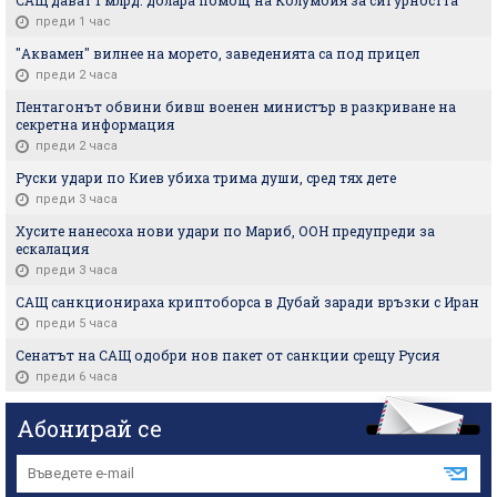
преди 1 час
"Аквамен" вилнее на морето, заведенията са под прицел
преди 2 часа
Пентагонът обвини бивш военен министър в разкриване на
секретна информация
преди 2 часа
Руски удари по Киев убиха трима души, сред тях дете
преди 3 часа
Хусите нанесоха нови удари по Мариб, ООН предупреди за
ескалация
преди 3 часа
САЩ санкционираха криптоборса в Дубай заради връзки с Иран
преди 5 часа
Сенатът на САЩ одобри нов пакет от санкции срещу Русия
преди 6 часа
Абонирай се