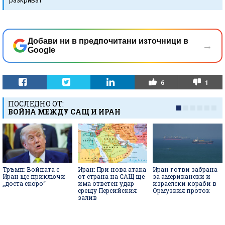
разкриват
Добави ни в предпочитани източници в
→
Google
6
1
ПОСЛЕДНО ОТ:
ВОЙНА МЕЖДУ САЩ И ИРАН
Тръмп: Войната с
Иран: При нова атака
Иран готви забрана
Иран ще приключи
от страна на САЩ ще
за американски и
„доста скоро“
има ответен удар
израелски кораби в
срещу Персийския
Ормузкия проток
залив