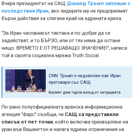
Вчера президентът на САЩ
Доналд Тръмп
заплаши с
последствия Иран
,
ако лидерите му не предприемат
бързи действия за слагане край на ядрената криза.
"За Иран часовникът тиктака и по-добре да се
задействат, и то БЪРЗО, или от тях няма да остане
нищо. ВРЕМЕТО Е ОТ РЕШАВАЩО ЗНАЧЕНИЕ!", написа
той в своята социална мрежа Truth Social.
CNN: Тръмп е недоволен как Иран
преговаря със САЩ
Белият дом търси изход от ситуацията
По-рано полуофициалната иранска информационна
агенция "Фарс" съобщи, че
САЩ са представили
списък от пет точки
, който включва прехвърляне на
уран във Вашингтон и налага ядрени ограничения на