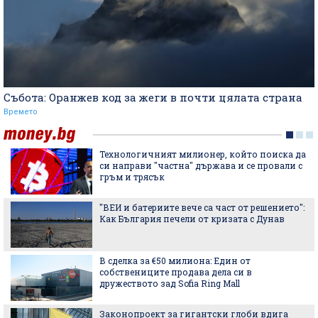
Събота: Оранжев код за жеги в почти цялата страна
Времето
Технологичният милионер, който поиска да
си направи "частна" държава и се провали с
гръм и трясък
"ВЕИ и батериите вече са част от решението":
Как България печели от кризата с Дунав
В сделка за €50 милиона: Един от
собствениците продава дела си в
дружеството зад Sofia Ring Mall
Законопроект за гигантски глоби вдига