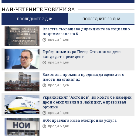
НАЙ-ЧЕТЕНИТЕ НОВИНИ ЗА
ПОСЛЕДНИТЕ 7 ДНИ
ПОСЛЕДНИТЕ 30 ДНИ
Властта съкращава дирекциите за социално
подпомагане на 6
преди 1 ден
Гербер номинира Петър Стоянов за десен
кандидат-президент
преди 4 дни
Законова промяна предвижда сделките с
имоти да станат ад
преди 1 ден
Украинският "Антонов", до който бе намерен
дрон с експлозиви в Лайпциг, е превозвал
оръжие
преди 1 ден
НОИ предлага нова електронна услуга
преди 5 дни