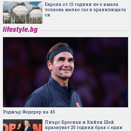
Европа от 15 години не е имала
толкова малко газ в хранилищата
си
Роджър Федерер на 45
Пиърс Броснан и Кийли Шей
празнуват 25 години брак с едни