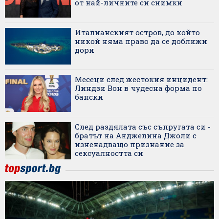
от най-личните си снимки
Италианският остров, до който
никой няма право да се доближи
дори
Месеци след жестокия инцидент:
Линдзи Вон в чудесна форма по
бански
След раздялата със съпругата си -
братът на Анджелина Джоли с
изненадващо признание за
сексуалността си