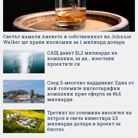
Светът намали пиенето и собственикът на Johnnie
Walker ще прави икономии за 1 милиард долара
САЩ дават $1,2 милиарда на
компания, за да... изостави
проектите си
След 2-месечно наддаване: Една от
най-големите нискотарифни
компании прие оферта за €6,6
милиарда
Третият по големина вносител на
петрол в света инвестира 2,5
милиарда долара в проект за
биогаз