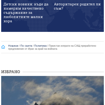
Детски новини: къде да
Авторитарен родител ли
намерим качествено
съм?
съдържание за
любопитните малки
хора
Новини
/
По света
/
Политика
/
Пакистан изпрати на САЩ преработено
предложение от Иран за край на войната
ИЗБРАНО