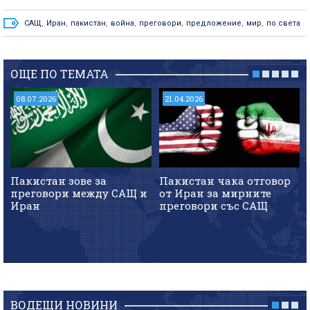
САЩ
,
Иран
,
пакистан
,
война
,
преговори
,
предложение
,
мир
,
по света
ОЩЕ ПО ТЕМАТА
08.07.2026
21.04.2026
Пакистан зове за
Пакистан чака отговор
преговори между САЩ и
от Иран за мирните
Иран
преговори със САЩ
ВОДЕЩИ НОВИНИ