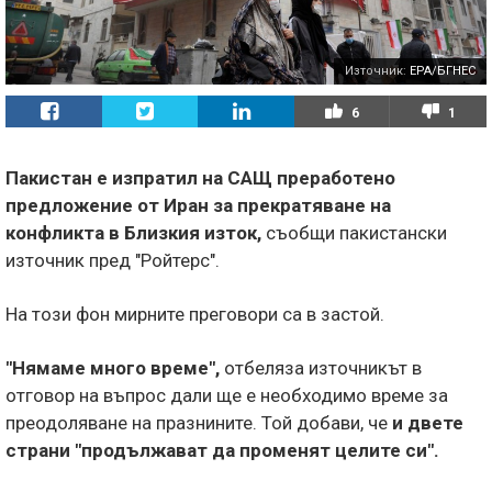
Източник:
EPA/БГНЕС
6
1
Пакистан е изпратил на САЩ преработено
предложение от Иран за прекратяване на
конфликта в Близкия изток,
съобщи пакистански
източник пред "Ройтерс".
На този фон мирните преговори са в застой.
"Нямаме много време",
отбеляза източникът в
отговор на въпрос дали ще е необходимо време за
преодоляване на празнините. Той добави, че
и двете
страни "продължават да променят целите си".