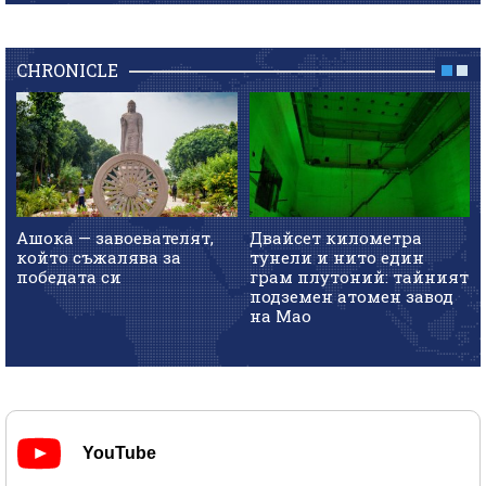
CHRONICLE
Ашока — завоевателят,
Двайсет километра
който съжалява за
тунели и нито един
победата си
грам плутоний: тайният
подземен атомен завод
на Мао
YouTube