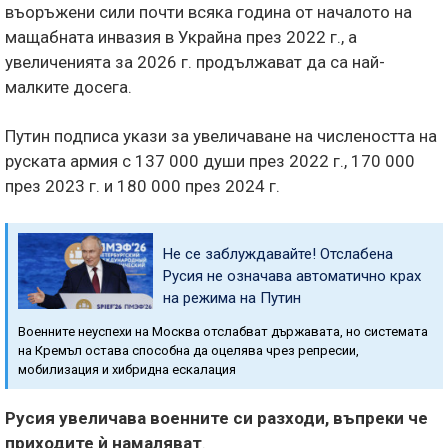
въоръжени сили почти всяка година от началото на
мащабната инвазия в Украйна през 2022 г., а
увеличенията за 2026 г. продължават да са най-
малките досега.
Путин подписа укази за увеличаване на числеността на
руската армия с 137 000 души през 2022 г., 170 000
през 2023 г. и 180 000 през 2024 г.
Не се заблуждавайте! Отслабена
Русия не означава автоматично крах
на режима на Путин
Военните неуспехи на Москва отслабват държавата, но системата
на Кремъл остава способна да оцелява чрез репресии,
мобилизация и хибридна ескалация
Русия увеличава военните си разходи, въпреки че
приходите ѝ намаляват
.