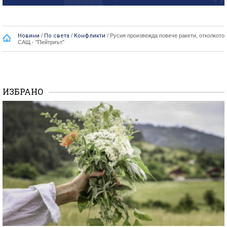
Новини
/
По света
/
Конфликти
/
Русия произвежда повече ракети, отколкото
САЩ - "Пейтриът"
ИЗБРАНО