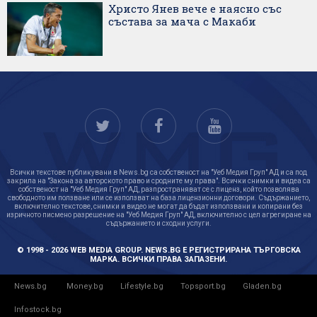
Христо Янев вече е наясно със
състава за мача с Макаби
Всички текстове публикувани в News.bg са собственост на "Уеб Медия Груп" АД и са под
закрила на "Закона за авторското право и сродните му права". Всички снимки и видеа са
собственост на "Уеб Медия Груп" АД, разпространяват се с лиценз, който позволява
свободното им ползване или се използват на база лицензионни договори. Съдържанието,
включително текстове, снимки и видео не могат да бъдат използвани и копирани без
изричното писмено разрешение на "Уеб Медия Груп" АД, включително с цел агрегиране на
съдържанието и сходни услуги.
© 1998 - 2026 WEB MEDIA GROUP. NEWS.BG Е РЕГИСТРИРАНА ТЪРГОВСКА
МАРКА. ВСИЧКИ ПРАВА ЗАПАЗЕНИ.
News.bg
Money.bg
Lifestyle.bg
Topsport.bg
Gladen.bg
Infostock.bg