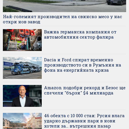
Най-големият производител на свинско месо у нас
откри нов завод
Важна германска компания от
автомобилния сектор фалира
Dacia и Ford спират временно
производството си в Румъния на
фона на енергийната криза
Amazon подобри рекорд и Безос ще
спечели "бързи" $4 милиарда
46 обекта с 10 000 стаи: Русия влага
ударно държавни пари в нови
хотели за... вътрешния пазар