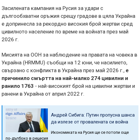
Засилената кампания на Русия за удари с
дългообхватни оръжия срещу градове в цяла Украйна
е допринесла за рекордно високия брой жертви сред
цивилното население по време на войната през май
2026 г.
Мисията на ООН за наблюдение на правата на човека в
Украйна (HRMMU) съобщи на 12 юни, че насилието,
свързано с конфликта в Украйна през май 2026 г.,
е
причинило смъртта на най-малко 274 цивилни и
ранило 1763
- най-високият брой на цивилни жертви и
ранени в Украйна от април 2022 г.
Андрей Сибига: Путин пропусна шанса
да излезе от провалената си война
Икономиката на Русия ще се потопи още
по-дълбоко в рецесия