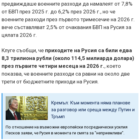
предвиждаше военните разходи да намалеят от 7,8%
от БВП през 2025 г. до 6,2% през 2026 г., но че
военните разходи през първото тримесечие на 2026 г.
вече съставляват 2,5% от очаквания БВП на Русия за
цялата 2026 г.
Клуге съобщи, че
приходите на Русия са били едва
8,3 трилиона рубли (около 114,5 милиарда долара)
през първите четири месеца на 2026 г.
, което
показва, че военните разходи са равни на около две
трети от бюджетните приходи на Русия.
Кремъл: Към момента няма планове
за разговор или среща между Путин и
Тръмп
По отношение на възможни европейски посреднически усилия
Песков заяви, че Русия в момента ги смята за "неприемливи".