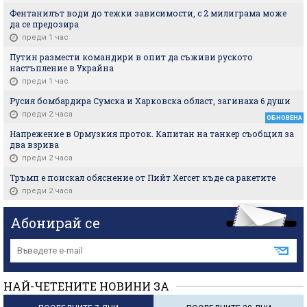
Фентанилът води до тежки зависимости, с 2 милиграма може
да се предозира
преди 1 час
Путин размести командири в опит да съживи руското
настъпление в Украйна
преди 1 час
Русия бомбардира Сумска и Харковска област, загинаха 6 души
преди 2 часа
ОБНОВЕНА
Напрежение в Ормузкия проток. Капитан на танкер съобщил за
два взрива
преди 2 часа
Тръмп е поискал обяснение от Пийт Хегсет къде са ракетите
преди 2 часа
Абонирай се
НАЙ-ЧЕТЕНИТЕ НОВИНИ ЗА