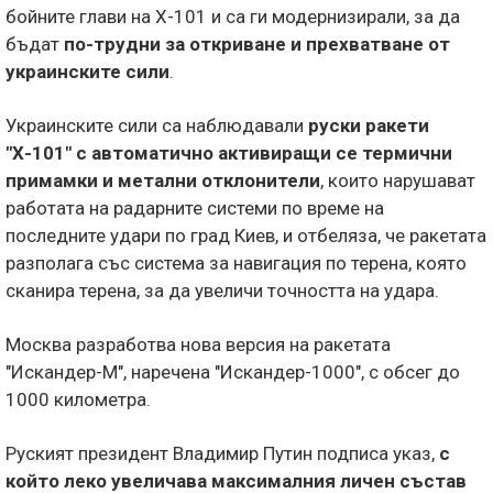
бойните глави на Х-101 и са ги модернизирали, за да
бъдат
по-трудни за откриване и прехватване от
украинските сили
.
Украинските сили са наблюдавали
руски ракети
"Х-101" с автоматично активиращи се термични
примамки и метални отклонители
, които нарушават
работата на радарните системи по време на
последните удари по град Киев, и отбеляза, че ракетата
разполага със система за навигация по терена, която
сканира терена, за да увеличи точността на удара.
Москва разработва нова версия на ракетата
"Искандер-М", наречена "Искандер-1000", с обсег до
1000 километра.
Руският президент Владимир Путин подписа указ,
с
който леко увеличава максималния личен състав