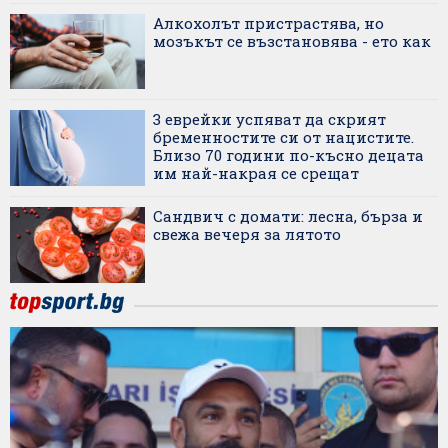
Алкохолът пристрастява, но
мозъкът се възстановява - ето как
3 еврейки успяват да скрият
бременностите си от нацистите.
Близо 70 години по-късно децата
им най-накрая се срещат
Сандвич с домати: лесна, бърза и
свежа вечеря за лятото