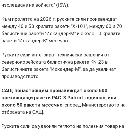
изследване на войната" (ISW).
Kъм пролетта на 2026 г. руските сили произвеждат
между 40 и 50 крилати ракети "Х-101", между 60 и 70
балистични ракети "Искандер-М" и около 10 крилати
ракети "Искандер-К" месечно.
Руските сили интегрират технически решения от
севернокорейската балистична ракета KN-23 в
балистичната ракета "Искандер-М", за да увеличат
производството.
САЩ понастоящем произвеждат около 600
прехващащи ракети PAC-3 Patriot годишно, или
около 50 ракети месечно
, според Министерството на
отбраната на САЩ.
Руските сили са удвоили теглото на полезния товар на