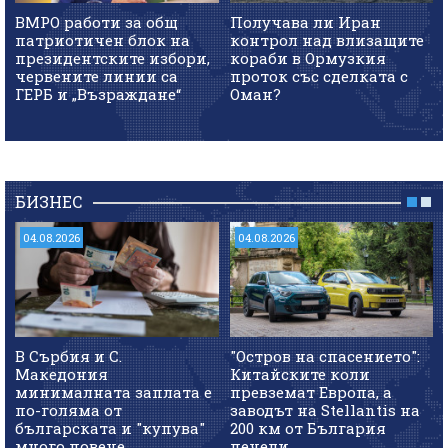
ВМРО работи за общ
Получава ли Иран
патриотичен блок на
контрол над влизащите
президентските избори,
кораби в Ормузкия
червените линии са
проток със сделката с
ГЕРБ и „Възраждане“
Оман?
БИЗНЕС
04.08.2026
04.08.2026
В Сърбия и С.
"Остров на спасението":
Македония
Китайските коли
минималната заплата е
превземат Европа, а
по-голяма от
заводът на Stellantis на
българската и "купува"
200 км от България
много повече
печели