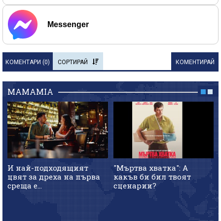
Messenger
КОМЕНТАРИ (
0
)
СОРТИРАЙ
КОМЕНТИРАЙ
MAMAMIA
И най-подходящият
"Мъртва хватка": А
цвят за дреха на първа
какъв би бил твоят
среща е...
сценарии?