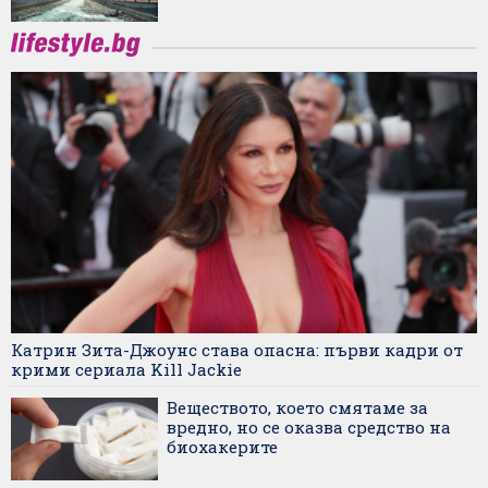
Катрин Зита-Джоунс става опасна: първи кадри от
крими сериала Kill Jackie
Веществото, което смятаме за
вредно, но се оказва средство на
биохакерите