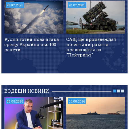
28.07.2026
20.07.2026
Русия готви нова атака
САЩ ще произвеждат
срещу Украйна със 100
по-евтини ракети-
ракети
прехващачи за
"Пейтриът"
ВОДЕЩИ НОВИНИ
06.08.2026
06.08.2026