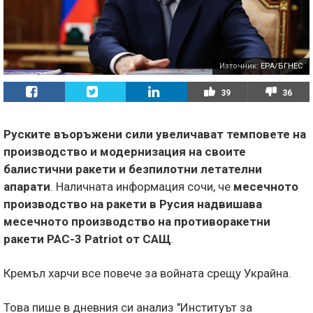
Източник:
EPA/БГНЕС
39
36
Руските въоръжени сили увеличават темповете на
производство и модернизация на своите
балистични ракети и безпилотни летателни
апарати
. Наличната информация сочи, че
месечното
производство на ракети в Русия надвишава
месечното производство на противоракетни
ракети PAC-3 Patriot от САЩ
.
Кремъл харчи все повече за войната срещу Украйна.
Това пише в дневния си анализ "Институът за