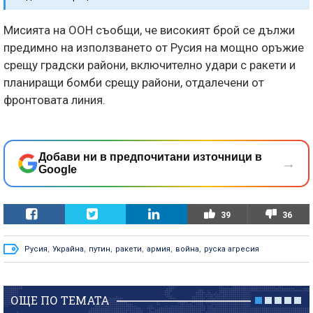
Мисията на ООН съобщи, че високият брой се дължи
предимно на използването от Русия на мощно оръжие
срещу градски райони, включително удари с ракети и
планиращи бомби срещу райони, отдалечени от
фронтовата линия.
Добави ни в предпочитани източници в
→
Google
39
36
Русия
,
Украйна
,
путин
,
ракети
,
армия
,
война
,
руска агресия
ОЩЕ ПО ТЕМАТА