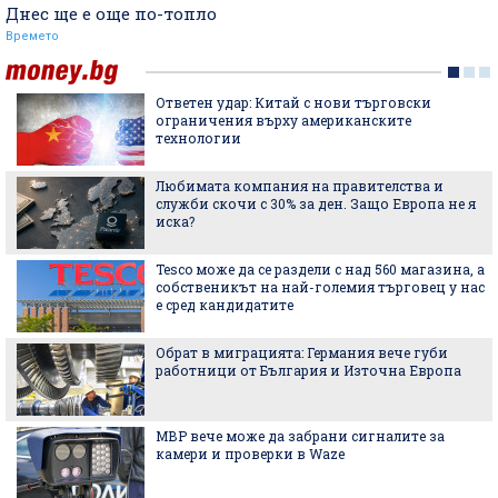
Днес ще е още по-топло
Времето
Ответен удар: Китай с нови търговски
ограничения върху американските
технологии
Любимата компания на правителства и
служби скочи с 30% за ден. Защо Европа не я
иска?
Tesco може да се раздели с над 560 магазина, а
собственикът на най-големия търговец у нас
е сред кандидатите
Обрат в миграцията: Германия вече губи
работници от България и Източна Европа
МВР вече може да забрани сигналите за
камери и проверки в Waze