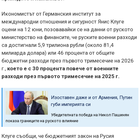
Икономистът от Германския институт за
международни отношения и сигурност Янис Клуге
оцени на 12 юни, позовавайки се на данни от руското
министерство на финансите, че руските военни разходи
са достигнали 5,9 трилиона рубли (около 81,4
милиарда долара) или 46 процента от общите
бюджетни разходи през първото тримесечие на 2026
г.,
което е с 30 процента повече от военните
разходи през първото тримесечие на 2025 г.
Изоставен даже и от Армения, Путин
губи империята си
Убедителната победа на Никол Пашинян
показа границите на руското влияние
Клуге съобщи, че бюджетният закон на Русия