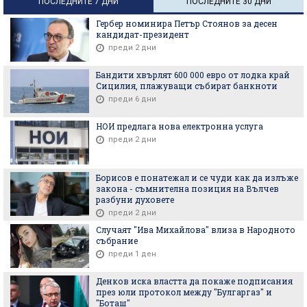
ПОСЛЕДНИТЕ 7 ДНИ
ПОСЛЕДНИТЕ 30 ДНИ
Гербер номинира Петър Стоянов за десен
кандидат-президент
преди 2 дни
Бандити хвърлят 600 000 евро от лодка край
Сицилия, плажуващи събират банкноти
преди 6 дни
НОИ предлага нова електронна услуга
преди 2 дни
Борисов е понатежал и се чуди как да излъже
закона - съмнителна позиция на Вълчев
разбуни духовете
преди 2 дни
Случаят "Ива Михайлова" влиза в Народното
събрание
преди 1 ден
Денков иска властта да покаже подписания
през юли протокол между "Булгаргаз" и
"Боташ"