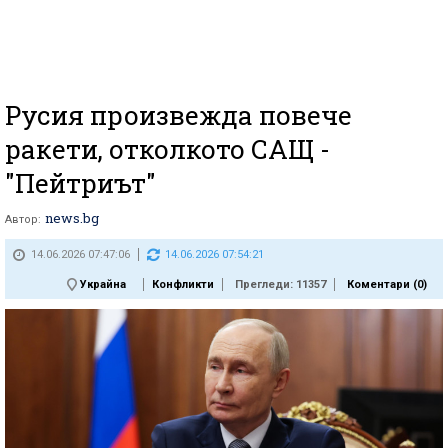
Русия произвежда повече
ракети, отколкото САЩ -
"Пейтриът"
news.bg
Автор:
14.06.2026 07:47:06
14.06.2026 07:54:21
Украйна
Конфликти
Прегледи: 11357
Коментари (
0
)