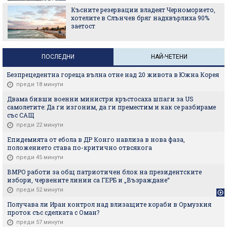
Късните резервации владеят Черноморието,
хотелите в Слънчев бряг надхвърлиха 90%
заетост
ПОСЛЕДНИ
НАЙ-ЧЕТЕНИ
Безпрецедентна гореща вълна отне над 20 живота в Южна Корея
преди 18 минути
Двама бивши военни министри кръстосаха шпаги за US
самолетите: Да ги изгоним, да ги преместим и как се разбираме
със САЩ
преди 22 минути
Епидемията от ебола в ДР Конго навлиза в нова фаза,
положението става по-критично отвсякога
преди 45 минути
ВМРО работи за общ патриотичен блок на президентските
избори, червените линии са ГЕРБ и „Възраждане“
преди 52 минути
Получава ли Иран контрол над влизащите кораби в Ормузкия
проток със сделката с Оман?
преди 57 минути