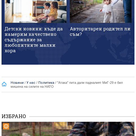
Детски новини: къде да
Авторитарен родител ли
намерим качествено
съм?
съдържание за
любопитните малки
хора
Новини
/
У нас
/
Политика
/
"Атака" пита дали падналият МиГ-29 е бил
мишена на силите на НАТО
ИЗБРАНО