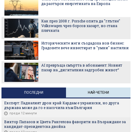
да разтърси енергетиката на Европа
Как през 2008 г. Porsche опита да "глътне"
Volkswagen чрез борсов хазарт, но стана
плячката
Историческите жеги създадоха нов бизнес:
Градовете вече инвестират в "умни" настилки
AI превръща смъртта в абонамент: Новият
пазар на „дигиталния задгробен живот“
ПОСЛЕДНИ
НАЙ-ЧЕТЕНИ
Експерт: Падналият дрон край Кардам е украински, но друга
държава може да го е насочила към България
преди 12 минути
Виктор Папазов и Цвета Рангелова фаворити на Възраждане за
кандидат-президентска двойка