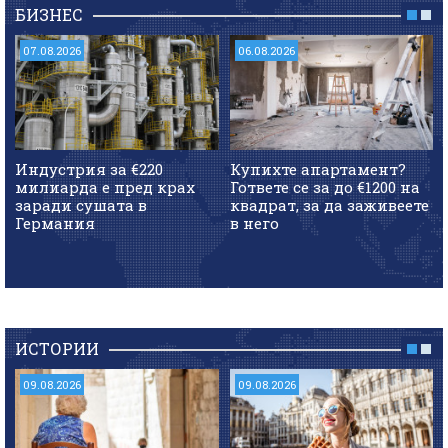
БИЗНЕС
07.08.2026
06.08.2026
Индустрия за €220
Купихте апартамент?
милиарда е пред крах
Гответе се за до €1200 на
заради сушата в
квадрат, за да заживеете
Германия
в него
ИСТОРИИ
09.08.2026
09.08.2026