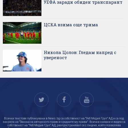
УЕФА заради обиден транспарант
ЦСКА взима още трима
Никола Цолов: Гледам напред с
увереност
Всички текстове публикувани в News.bg са собственост на "Уеб Медия Груп" АД и са под
закрила на "Закона за авторското право и сродните му права". Всички снимки и видеа са
собственост на "Уеб Медия Груп" АД, разпространяват се с лиценз, който позволява