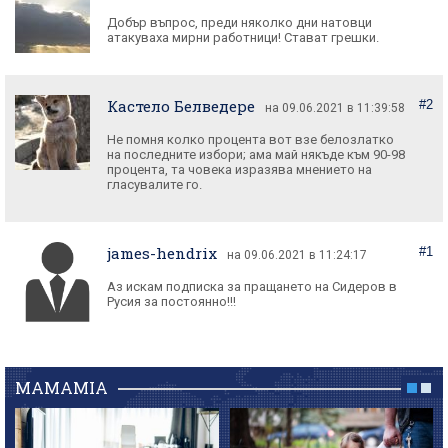
Добър въпрос, преди няколко дни натовци
атакуваха мирни работници! Стават грешки.
Кастело Белведере
#2
на 09.06.2021 в 11:39:58
Не помня колко процента вот взе белозлатко
на последните избори; ама май някъде към 90-98
процента, та човека изразява мнението на
james-hendrix
#1
на 09.06.2021 в 11:24:17
Аз искам подписка за пращането на Сидеров в
Русия за постоянно!!!
MAMAMIA