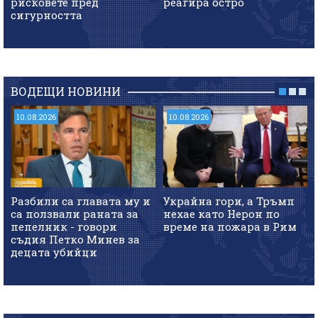
рисковете пред
реагира остро
сигурността
ВОДЕЩИ НОВИНИ
10.08.2026
10.08.2026
Разбили са главата му и
Украйна гори, а Тръмп
са ползвали раната за
нехае като Нерон по
пепелник - говори
време на пожара в Рим
съдия Петко Минев за
децата убийци