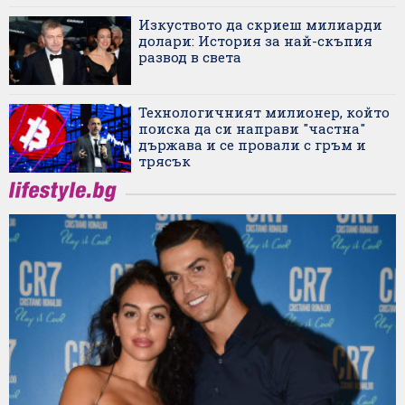
Изкуството да скриеш милиарди
долари: История за най-скъпия
развод в света
Технологичният милионер, който
поиска да си направи "частна"
държава и се провали с гръм и
трясък