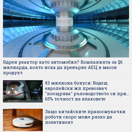
Ядрен реактор като автомобил? Компанията за $6
милиарда, която иска да превърне АЕЦ в масов
продукт
€3 милиона бонуси: Водещ
европейски жп превозвач
"поощрява" ръководството си при...
65% точност на влаковете
Защо китайските прахосмукачки
роботи скоро може рязко да
поевтинеят