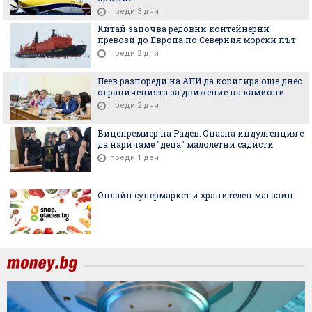
преди 3 дни
Китай започва редовни контейнерни
превози до Европа по Северния морски път
преди 2 дни
Пеев разпореди на АПИ да коригира още днес
ограниченията за движение на камиони
преди 2 дни
Вицепремиер на Радев: Опасна индулгенция е
да наричаме "деца" малолетни садисти
преди 1 ден
Онлайн супермаркет и хранителен магазин