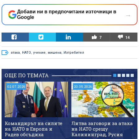
Добави ни в предпочитани източници в
→
Google
7
14
атака
,
НАТО
,
учение
,
мишена
,
Изтребител
ОЩЕ ПО ТЕМАТА
02.07.2026
20.05.2026
Командирът на силите
Литва заговори за атака
на НАТО в Европа и
на НАТО срещу
Радев обсъдиха
Калининград, Русия