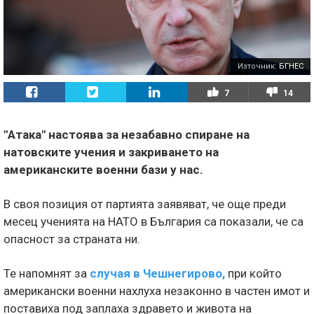
Източник:
БГНЕС
7
14
"Атака" настоява за незабавно спиране на
натовските учения и закриването на
американските военни бази у нас.
В своя позиция от партията заявяват, че още преди
месец ученията на НАТО в България са показали, че са
опасност за страната ни.
Те напомнят за
случая в Чешнегирово,
при който
американски военни нахлуха незаконно в частен имот и
поставиха под заплаха здравето и живота на