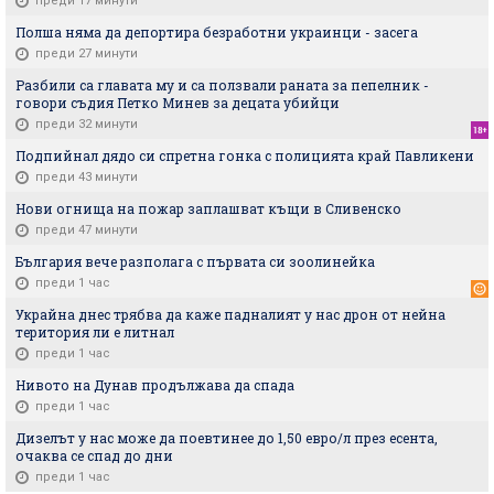
преди 17 минути
Полша няма да депортира безработни украинци - засега
преди 27 минути
Разбили са главата му и са ползвали раната за пепелник -
говори съдия Петко Минев за децата убийци
преди 32 минути
Подпийнал дядо си спретна гонка с полицията край Павликени
преди 43 минути
Нови огнища на пожар заплашват къщи в Сливенско
преди 47 минути
България вече разполага с първата си зоолинейка
преди 1 час
Украйна днес трябва да каже падналият у нас дрон от нейна
територия ли е литнал
преди 1 час
Нивото на Дунав продължава да спада
преди 1 час
Дизелът у нас може да поевтинее до 1,50 евро/л през есента,
очаква се спад до дни
преди 1 час