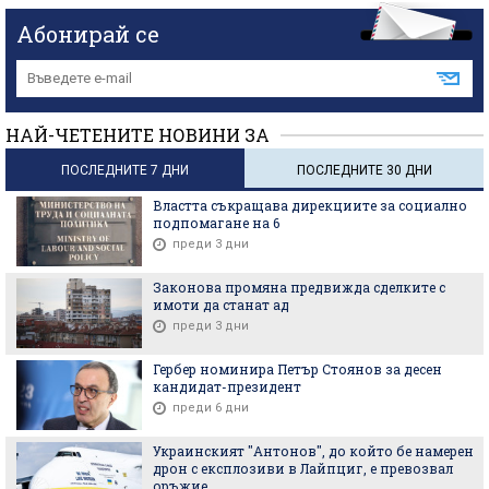
Абонирай се
НАЙ-ЧЕТЕНИТЕ НОВИНИ ЗА
ПОСЛЕДНИТЕ 7 ДНИ
ПОСЛЕДНИТЕ 30 ДНИ
Властта съкращава дирекциите за социално
подпомагане на 6
преди 3 дни
Законова промяна предвижда сделките с
имоти да станат ад
преди 3 дни
Гербер номинира Петър Стоянов за десен
кандидат-президент
преди 6 дни
Украинският "Антонов", до който бе намерен
дрон с експлозиви в Лайпциг, е превозвал
оръжие