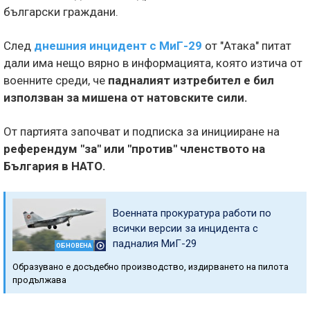
български граждани.
След
днешния инцидент с МиГ-29
от "Атака" питат
дали има нещо вярно в информацията, която изтича от
военните среди, че
падналият изтребител е бил
използван за мишена от натовските сили.
От партията започват и подписка за иницииране на
референдум "за" или "против" членството на
България в НАТО.
Военната прокуратура работи по
всички версии за инцидента с
падналия МиГ-29
ОБНОВЕНА
Образувано е досъдебно производство, издирването на пилота
продължава