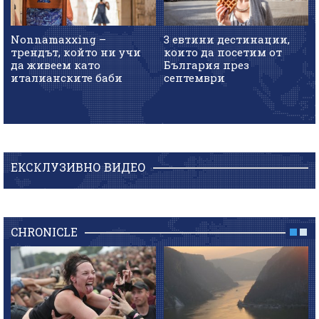
Nonnamaxxing –
3 евтини дестинации,
трендът, който ни учи
които да посетим от
да живеем като
България през
италианските баби
септември
ЕКСКЛУЗИВНО ВИДЕО
CHRONICLE