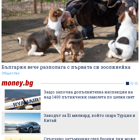
България вече разполага с първата си зоолинейка
Общество
Защо започва допълнителна инспекция на
над 1400 пътнически самолета по целия свят
Заводът за $1 милиард, който скара Турция и
Китай
Слънчево затъмнение след броени дни може