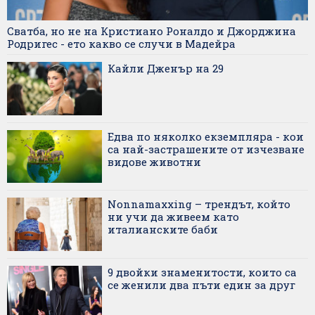
Сватба, но не на Кристиано Роналдо и Джорджина
Родригес - ето какво се случи в Мадейра
Кайли Дженър на 29
Едва по няколко екземпляра - кои
са най-застрашените от изчезване
видове животни
Nonnamaxxing – трендът, който
ни учи да живеем като
италианските баби
9 двойки знаменитости, които са
се женили два пъти един за друг