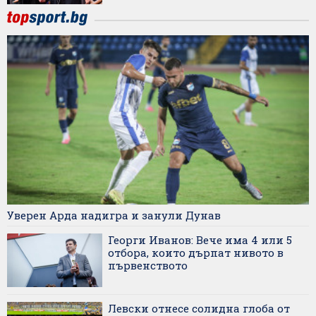
Уверен Арда надигра и занули Дунав
Георги Иванов: Вече има 4 или 5
отбора, които дърпат нивото в
първенството
Левски отнесе солидна глоба от