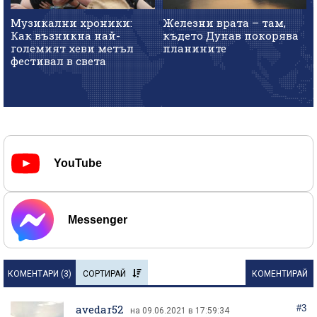
Музикални хроники:
Железни врата – там,
Как възникна най-
където Дунав покорява
големият хеви метъл
планините
фестивал в света
YouTube
Messenger
КОМЕНТАРИ (
3
)
СОРТИРАЙ
КОМЕНТИРАЙ
avedar52
#3
на 09.06.2021 в 17:59:34