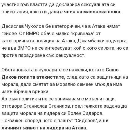
участие във властта да декларира сексуалната си
ориентация, както и дали е
член на масонска ложа.
Десислав Чуколов бе категоричен, че в Атака нямат
гейове. От ВМРО обаче малко "кривнаха" от
категоричната позиция на Атака, Джамбазки подчерта,
че във ВМРО не се интересуват кой с кого си ляга, но са
против парадиране със сексуалност.
Обстановката в кулоарите се нажежи, когато
Сашо
Диков попита атакистите,
след като са защитници на
морала, дали смятат за морално семеен мъж да има
извънбрачна връзка.
Аз съм политик и не се занимавам с мръсни гащи,
отговори Станислав Станилов, поел тежката задача да
защити морала на лидера си Волен Сидеров.
По-важен според него е планът "Сидеров", а
не
личният живот на лидера на Атака.