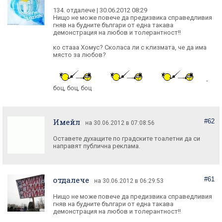
134. отдалече | 30.06.2012 08:29
Нищо не може повече да предизвика справедливия
гняв на будните българи от една такава
демонстрация на любов и толерантност!!
ко стааа Хомус? Сколаса ли с клизмата, че да има
място за любов?
-
боц, боц, боц
Имeйл
#62
на 30.06.2012 в 07:08:56
Оставете духащите по градските тоалетни да си
направят публична реклама.
отдалече
#61
на 30.06.2012 в 06:29:53
Нищо не може повече да предизвика справедливия
гняв на будните българи от една такава
демонстрация на любов и толерантност!!