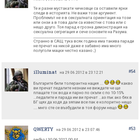
Те и разни мустакати чичковци са оставили ярки
следи в историята. Не важи този аргумент.
Проблемът не е в сексуалната ориентация на този
или онзи а в това дали са известни с това или с
нещо друго. Тоя парад е грозна демонстрация на
сексуална сегрегация и сече основите на Разума.
_______________________________________
Странно в САЩ тука всяк година има такива паради
не пречат на никой даже е забавно има много
полуголи мацки честно казано ;)
illuminat
#54
на 29.06.2012 в 23:12:21
Българите били толерантна нация ....
какво
ви пречат педалите незнам не виждате че ще
плащате ток вода и парно по скъпи с по 10-15%
...педалите и парада им ви пречат ...аз пък ако бях в
БГ щях да ходя да зяпам все пак е колоритно нещо
.... мнго сте се възбудили в тоя форум нещо
QWERTY
#53
на 29.06.2012 в 23:07:46
nedko | 30.06.2012 00:44