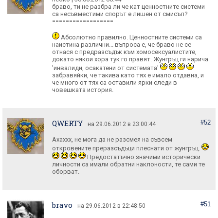
браво, ти не разбра ли че кат ценностните системи
са несъвместими спорът е лишен от смисъл?
==================
Абсолютно правилно. Ценностните системи са
наистина различни... въпроса е, че браво не се
отнася с предразсъдък към хомосексуалистите,
докато някои хора тук го правят. Жунгръц ги нарича
'инвалиди, осакатени от системата'
забравяйки, че такива като тях е имало отдавна, и
че много от тях са оставили ярки следи в
човешката история.
QWERTY
#52
на 29.06.2012 в 23:00:44
Ахаххх, не мога да не разсмея на съвсем
откровените преразсъдъци плеснати от жунгръц.
Предостатъчно значими исторически
личности са имали обратни наклоности, те сами те
оборват.
bravo
#51
на 29.06.2012 в 22:48:50