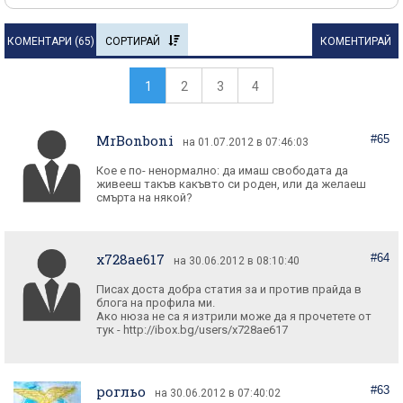
КОМЕНТАРИ (
65
)
СОРТИРАЙ
КОМЕНТИРАЙ
1
2
3
4
MrBonboni
#65
на 01.07.2012 в 07:46:03
Кое е по- ненормално: да имаш свободата да
живееш такъв какъвто си роден, или да желаеш
смърта на някой?
x728ae617
#64
на 30.06.2012 в 08:10:40
Писах доста добра статия за и против прайда в
блога на профила ми.
Ако нюза не са я изтрили може да я прочетете от
тук - http://ibox.bg/users/x728ae617
рогльо
#63
на 30.06.2012 в 07:40:02