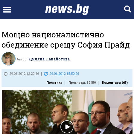
Мощно националистично
обединение срещу София Прайд
Диляна Панайотова
Автор:
29.06.2012 12:20:46
29.06.2012 15:50:26
Политика
Прегледи: 32459
Коментари (
65
)