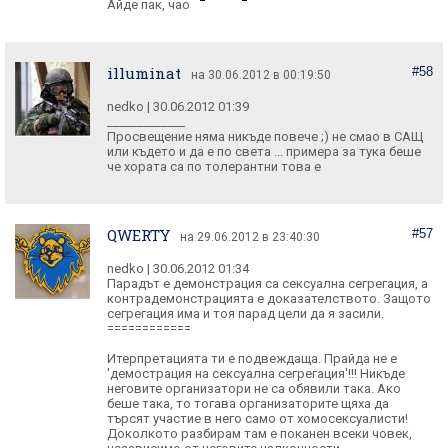
Айде пак, чао
illuminat
#58
на 30.06.2012 в 00:19:50
nedko | 30.06.2012 01:39
_____________
Просвещение няма никъде повече ;) не смао в САЩ
или където и да е по света ... примера за тука беше
че хората са по толерантни това е
QWERTY
#57
на 29.06.2012 в 23:40:30
nedko | 30.06.2012 01:34
Парадът е демонстрация са сексуална сегрегация, а
контрадемонстрацията е доказателството. Защото
сегрегация има и тоя парад цели да я засили.
============
Итерпретацията ти е подвеждаща. Прайда не е
'демострация на сексуална сегрегация'!!! Никъде
неговите организатори не са обявили така. Ако
беше така, то тогава организаторите щяха да
търсят участие в него само от хомосексуалисти!
Доколкото разбирам там е поканен всеки човек,