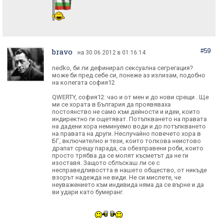
bravo
#59
на 30.06.2012 в 01:16:14
nedko, би ли дефинирал сексуална сегрегация?
може би пред себе си, понеже аз излизам, подобно
на колегата софия12
QWERTY, софия12: чао и от мен и до нови срещи . Ще
ми се хората в България да проявяваха
постоянство не само към дейности и идеи, които
индиректно ги ощетяват. Потъпкването на правата
на дадени хора неминуемо води и до потъпкването
на правата на други. Неслучайно повечето хора в
БГ, включително и тези, които толкова неистово
драпат срещу парада, са обезправени роби, които
просто трябва да се молят късметът да не ги
изоставя. Защото сблъскаш ли се с
несправедливостта в нашето общество, от никъде
взорът надежда не види. Не си мислете, че
неуважението към индивида няма да се върне и да
ви удари като бумеранг.