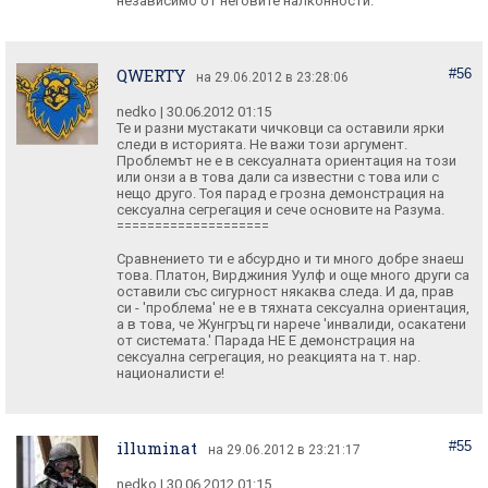
независимо от неговите налконности.
QWERTY
#56
на 29.06.2012 в 23:28:06
nedko | 30.06.2012 01:15
Те и разни мустакати чичковци са оставили ярки
следи в историята. Не важи този аргумент.
Проблемът не е в сексуалната ориентация на този
или онзи а в това дали са известни с това или с
нещо друго. Тоя парад е грозна демонстрация на
сексуална сегрегация и сече основите на Разума.
====================
Сравнението ти е абсурдно и ти много добре знаеш
това. Платон, Вирджиния Уулф и още много други са
оставили със сигурност някаква следа. И да, прав
си - 'проблема' не е в тяхната сексуална ориентация,
а в това, че Жунгръц ги нарече 'инвалиди, осакатени
от системата.' Парада НЕ Е демонстрация на
сексуална сегрегация, но реакцията на т. нар.
националисти е!
illuminat
#55
на 29.06.2012 в 23:21:17
nedko | 30.06.2012 01:15