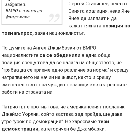
Сергей Станишев, нека от
забранен.
ВМРО
в писмо до
Синята коалиция, нека Яне
Фандъкова
Янев да излязат и да
кажат тяхната
позиция по
този въпрос,
заяви националистът.
По думите на Ангел Джамбазки от ВМРО
националистите
са се обединили
в една обща
позиция срещу това да се налага на обществото, че
"трябва да се приеме едно различие за норма" и срещу
натрапването на начин на живот, както и срещу
вмешателството на чужди посланици във вътрешните
работи на страната ни.
Патриотът е против това, че американският посланик
Джеймс Уорлик, който застава зад прайда, ще дава
утре "урок по демокрация". Не харесваме
тези
демонстрации,
категоричен бе Джамбазки.