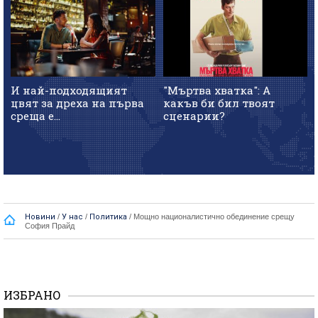
И най-подходящият
"Мъртва хватка": А
цвят за дреха на първа
какъв би бил твоят
среща е...
сценарии?
Новини
/
У нас
/
Политика
/
Мощно националистично обединение срещу
София Прайд
ИЗБРАНО