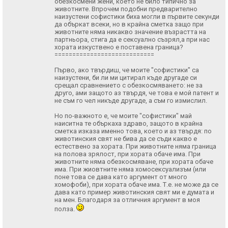
обезкосмени жени, което не било типично за
животните. Впрочем подобни предварително
наизустени софистики биха могли в първите секунди
да объркат всеки, но в крайна сметка защо при
животните няма никакво значение възрастта на
партньора, стига да е сексуално съзрял,а при нас
хората изкуствено е поставена граница?
============================
Първо, ако твърдиш, че моите "софистики" са
наизустени, би ли ми цитирал къде другаде си
срещал сравнението с обезкосмяването: не за
друго, ами защото аз твърдя, че това е мой патент и
не съм го чел никъде другаде, а съм го измислил.
Но по-важното е, че моите "софистики" май
наиситна те объркаха здраво, защото в крайна
сметка изказа именно това, което и аз твърдя: по
животинския свят не бива да се съди какво е
естествено за хората. При животните няма граница
на полова зрялост, при хората обаче има. При
животните няма обезкосмяване, при хората обаче
има. При жиовтните няма хомосексуализъм (или
поне това се дава като аргумент от много
хомофоби), при хората обаче има. Т.е. не може да се
дава като пример животинския свят ми е думата и
на мен. Благодаря за отличния аргумент в моя
полза.