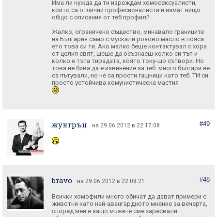
Има ли нужда да ти изреждам хомосексуалисти,
които са отлични професионалисти и нямат нищо
общо с описания от теб профил?
Жалко, ограничено същество, минавало границите
на България само с мускали розово масло в пояса:
ето това си ти. Ако малко беше контактувал с хора
от целия свят, щеше да осъзнаеш колко си тъп и
колко е тъпа тирадата, която току-що сътвори. Но
това не бива да е извинение за теб: много българи не
са пътували, но не са прости гащници като теб. ТИ си
жунгръц
#49
на 29.06.2012 в 22:17:08
bravo
#48
на 29.06.2012 в 22:08:21
Всички хомофили много обичат да дават примери с
животни като най-авангардното мнение за вечерта,
според мен е защо мъжете сме харесвали