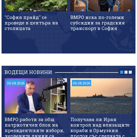
"София прайд" се
ВМРО иска по-големи
проведе в центъра на
субсидии за градския
столицата
транспорт в София
ВОДЕЩИ НОВИНИ
06.08.2026
06.08.2026
ВМРО работи за общ
Получава ли Иран
патриотичен блок на
контрол над влизащите
президентските избори,
кораби в Ормузкия
червените линии са
проток със сделката с