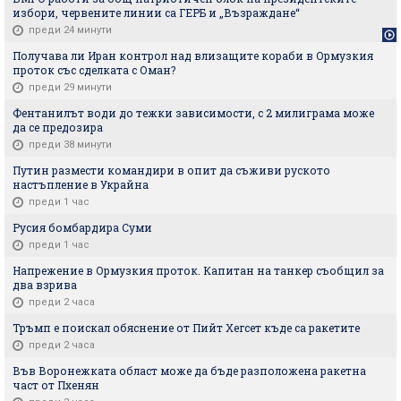
избори, червените линии са ГЕРБ и „Възраждане“
преди 24 минути
Получава ли Иран контрол над влизащите кораби в Ормузкия
проток със сделката с Оман?
преди 29 минути
Фентанилът води до тежки зависимости, с 2 милиграма може
да се предозира
преди 38 минути
Путин размести командири в опит да съживи руското
настъпление в Украйна
преди 1 час
Русия бомбардира Суми
преди 1 час
Напрежение в Ормузкия проток. Капитан на танкер съобщил за
два взрива
преди 2 часа
Тръмп е поискал обяснение от Пийт Хегсет къде са ракетите
преди 2 часа
Във Воронежката област може да бъде разположена ракетна
част от Пхенян