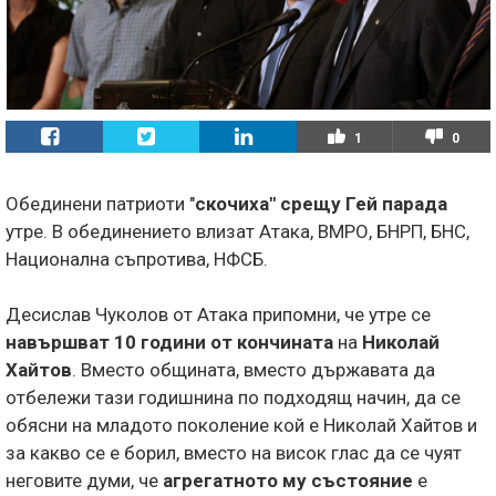
1
0
Обединени патриоти "
скочиха" срещу Гей парада
утре. В обединението влизат Атака, ВМРО, БНРП, БНС,
Национална съпротива, НФСБ.
Десислав Чуколов от Атака припомни, че утре се
навършват 10 години от кончината
на
Николай
Хайтов
. Вместо общината, вместо държавата да
отбележи тази годишнина по подходящ начин, да се
обясни на младото поколение кой е Николай Хайтов и
за какво се е борил, вместо на висок глас да се чуят
неговите думи, че
агрегатното му състояние
е