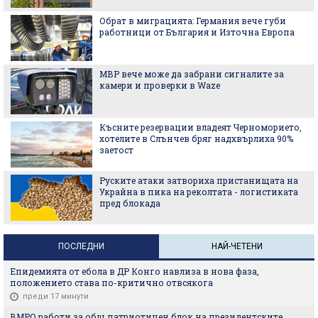
Обрат в миграцията: Германия вече губи
работници от България и Източна Европа
МВР вече може да забрани сигналите за
камери и проверки в Waze
Късните резервации владеят Черноморието,
хотелите в Слънчев бряг надхвърлиха 90%
заетост
Руските атаки затвориха пристанищата на
Украйна в пика на реколтата - логистиката
пред блокада
ПОСЛЕДНИ
НАЙ-ЧЕТЕНИ
Епидемията от ебола в ДР Конго навлиза в нова фаза,
положението става по-критично отвсякога
преди 17 минути
ВМРО работи за общ патриотичен блок на президентските