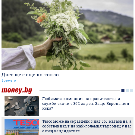
Днес ще е още по-топло
Времето
Любимата компания на правителства и
служби скочи с 30% за ден. Защо Европа не я
иска?
Tesco може да се раздели с над 560 магазина, а
собственикът на най-големия търговец у нас
е сред кандидатите