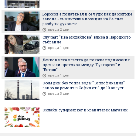
Борисов е понатежал и се чуди как да излъже
закона - съмнителна позиция на Вълчев
разбуни духовете
преди 2 дни
Случаят "Ива Михайлова" влиза в Народното
събрание
преди 1 ден
Денков иска властта да покаже подписания
през юли протокол между "Булгаргаз" и
"Боташ"
преди 1 ден
Осем дни без топла вода: "Топлофикация"
започва ремонт в София от 3 до 10 август
преди 3 дни
Онлайн супермаркет и хранителен магазин