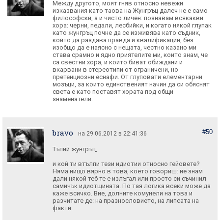
Между другото, моят гняв относно невежи
изказвания като таова на Жунгръц далеч не е само
философски, а и чисто личен: познавам всякакви
хора: черни, педали, лесбийки, и когато някой глупак
като жунгръц почне да се изживява като съдник,
който да раздава правда и квалификации, без
изобщо да е наясно с нещата, честно казано ми
става срамно и ядно приятелите ми, които знам, че
са свестни хора, и които биват обиждани и
вкарвани в стереотипи от ограничени, но
претенциозни еснафи. От глуповати елементарни
мозъци, за които единственият начин да си обяснят
света е като поставят хората под общи
знаменатели.
bravo
#50
на 29.06.2012 в 22:41:36
Тъпий жунгръц,
и кой ти втълпи тези идиотии относно гейовете?
Няма нищо вярно в това, което говориш: не знам
дали някой теб те е излъгал или просто си съчинил
самичък идиотщината. По тая логика всеки може да
каже всичко. Вие, долните комунели на това и
разчитате де: на празнословието, на липсата на
факти.