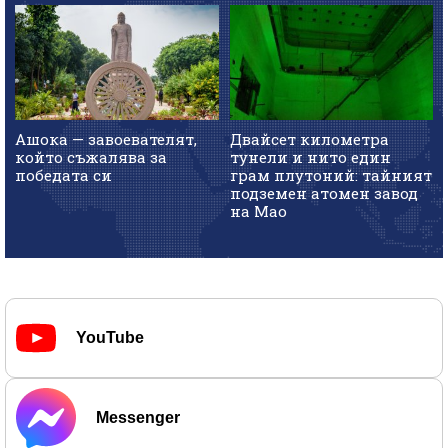
Ашока — завоевателят,
Двайсет километра
който съжалява за
тунели и нито един
победата си
грам плутоний: тайният
подземен атомен завод
на Мао
YouTube
Messenger