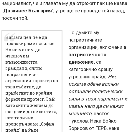
националист, че и главата му да отрежат пак ще казва
"Да живее България
", утре ще се проведе гей парад,
посочи той.
По думите му
Нашата цел не е да
патриотичните
провокираме насилие.
организиции, включени
в
Но не можем да
патриотичното
изключим
движение,
са
възможността
граждани, силно
категорично срещу
подразнени от
утрешния прайд.
Ние
агресивния характер на
искаме обаче всички
това събитие, да
останали политически
прибегнат до крайни
сили в този парламент и
форми на протест. Тъй
като силно желаем до
извън него да си кажат
ексцесии да не се стига,
мнението,
настоя
категорично
Чуколов. Нека Бойко
препоръчваме „София
Борисов от ГЕРБ, нека
прайд" да бъде