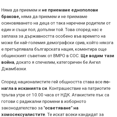
Няма да приемем и
не приемаме еднополови
бракове,
няма да приемем и не приемаме
осиновяването на деца от така наречени родители от
един и същи пол, допълни той. Това според нас е
заплаха за държавността особено във времето на
може би най-големия демографски срив, който някога
е претърпявала българската нация, коментира още
общинският съветник от ВМРО в СОС.
Ще водим тази
война
, докато я спечелим, категоричен бе Ангел
Джамбазки.
Според националистите гей общността става все
по-
нагла в исканията си
. Контрашествие на патриотите
тръгва утре от 10.00 часа от НДК. Атакистите пък са
готови с радикални промени в изборното
законодателство за "
осветяване" на
хомосексуалистите
. Те искат всеки кандидат за