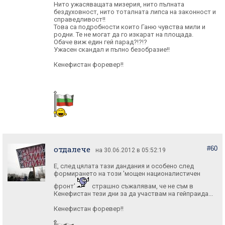
Нито ужасяващата мизерия, нито пълната
бездуховност, нито тоталната липса на законност и
справедливост!!
Това са подробности които Ганю чувства мили и
родни. Те не могат да го изкарат на площада.
Обаче виж един гей парад?!?!?
Ужасен скандал и пълно безобразие!!
Кенефистан форевер!!
отдалече
#60
на 30.06.2012 в 05:52:19
E, след цялата тази дандания и особено след
формирането на този 'мощен националистичен
фронт'
страшно съжалявам, че не съм в
Кенефистан тези дни за да участвам на гейпраида...
Кенефистан форевер!!