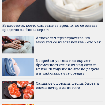
Веществото, което смятаме за вредно, но се оказва
средство на биохакерите
Алкохолът пристрастява, но
мозъкът се възстановява - ето как
3 еврейки успяват да скрият
бременностите си от нацистите.
Близо 70 години по-късно децата
им най-накрая се срещат
Сандвич с домати: лесна, бърза и
свежа вечеря за лятото