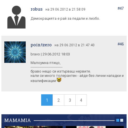
robus
#47
на 29.06.2012 в 21:58:09
Демокрацията е рай за педали и лизбо.
pointzero
#46
на 29.06.2012 в 21:47:40
bravo | 29.06.2012 18:03
Малоумна птицо,
----------------------------
браво нещо си изтърваш нервите.
нали си много толерантен - айде без лични нападки и
квалификации
1
2
3
4
MAMAMIA