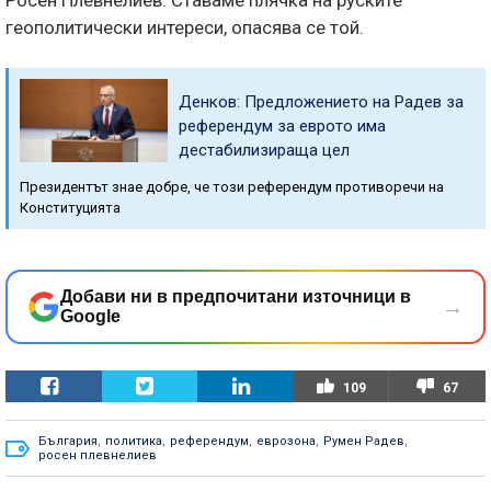
Росен Плевнелиев. Ставаме плячка на руските
геополитически интереси, опасява се той.
Денков: Предложението на Радев за
референдум за еврото има
дестабилизираща цел
Президентът знае добре, че този референдум противоречи на
Конституцията
Добави ни в предпочитани източници в
→
Google
109
67
България
,
политика
,
референдум
,
еврозона
,
Румен Радев
,
росен плевнелиев