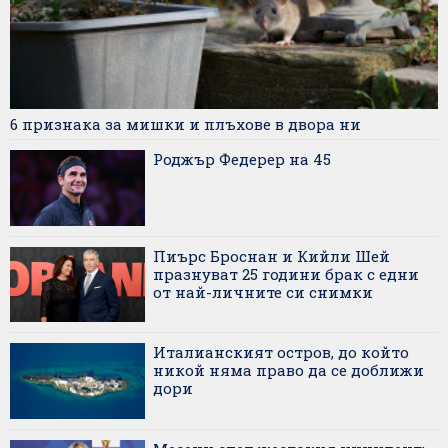
6 признака за мишки и плъхове в двора ни
Роджър Федерер на 45
Пиърс Броснан и Кийли Шей
празнуват 25 години брак с едни
от най-личните си снимки
Италианският остров, до който
никой няма право да се доближи
дори