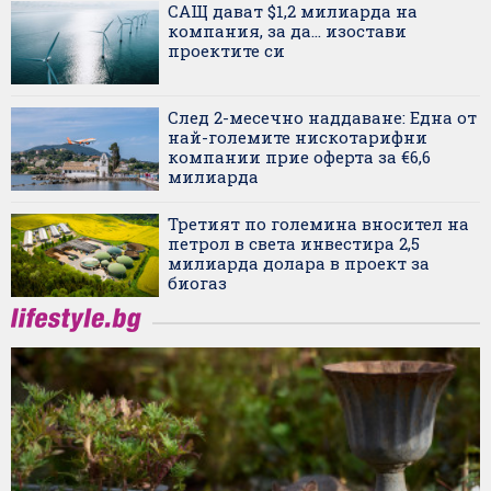
САЩ дават $1,2 милиарда на
компания, за да... изостави
проектите си
След 2-месечно наддаване: Една от
най-големите нискотарифни
компании прие оферта за €6,6
милиарда
Третият по големина вносител на
петрол в света инвестира 2,5
милиарда долара в проект за
биогаз