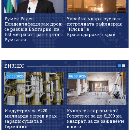
Румен Радев:
Украйна удари руската
Неидентифициран дрон
петролната рафинерия
се разби в България, на
"Илски" в
100 метра от границата с
Краснодарския край
Румъния
БИЗНЕС
07.08.2026
06.08.2026
Индустрия за €220
Купихте апартамент?
милиарда е пред крах
Гответе се за до €1200 на
заради сушата в
квадрат, за да заживеете
Германия
в него