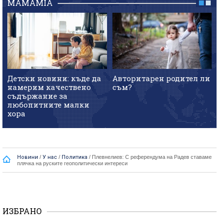
MAMAMIA
Детски новини: къде да
Авторитарен родител ли
намерим качествено
съм?
съдържание за
любопитните малки
хора
Новини
/
У нас
/
Политика
/
Плевнелиев: С референдума на Радев ставаме
плячка на руските геополитически интереси
ИЗБРАНО