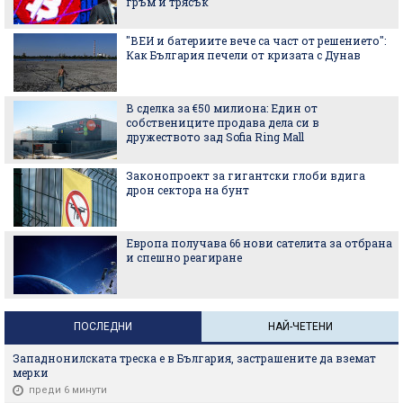
гръм и трясък
"ВЕИ и батериите вече са част от решението":
Как България печели от кризата с Дунав
В сделка за €50 милиона: Един от
собствениците продава дела си в
дружеството зад Sofia Ring Mall
Законопроект за гигантски глоби вдига
дрон сектора на бунт
Европа получава 66 нови сателита за отбрана
и спешно реагиране
ПОСЛЕДНИ
НАЙ-ЧЕТЕНИ
Западнонилската треска е в България, застрашените да вземат
мерки
преди 6 минути