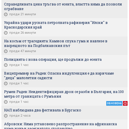
Справедливата цена тръгва от есента, властта няма да позволи
ограбване
преди 21 минути
Украйна удари руската петролната рафинерия "Илски" в
Краснодарския край
преди 26 минути
На косъм от трагедията: Камион спука гума и навлезе в
насрещното на Подбалканския път
преди 47 минути
Полицията с нова операция, ще продължи до есента
преди 1 час
Вицепремиер на Радев: Опасна индулгенция е да наричаме
"деца" малолетни садисти
преди 1 час
Румен Радев: Неидентифициран дрон се разби в България, на 100
метра от границата с Румъния
преди 1 час
ОБНОВЕНА
НАП наблюдава два фестивала в Бургаско
преди 2 часа
Абровски: Няма установено разпространение на африканска
чума извън засегнатото стопанство