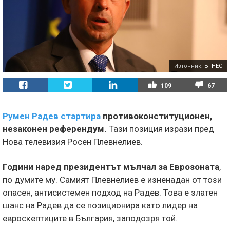
Източник:
БГНЕС
109
67
Румен Радев стартира
противоконституционен,
незаконен референдум.
Тази позиция изрази пред
Нова телевизия Росен Плевнелиев.
Години наред президентът мълчал за Еврозоната
,
по думите му. Самият Плевнелиев е изненадан от този
опасен, антисистемен подход на Радев. Това е златен
шанс на Радев да се позиционира като лидер на
евроскептиците в България, заподозря той.