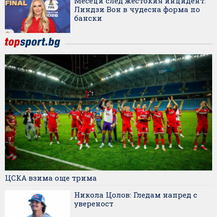
Месеци след жестокия инцидент:
Линдзи Вон в чудесна форма по
бански
ЦСКА взима още трима
Никола Цолов: Гледам напред с
увереност