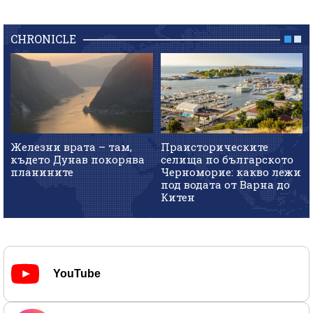
CHRONICLE
Железни врата – там,
Праисторическите
където Дунав покорява
селища по българското
планините
Черноморие: какво лежи
под водата от Варна до
Китен
YouTube