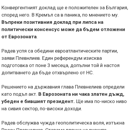
Конвергентният доклад ще е положителен за България,
според него. В Кремъл са в паника, по мнението му.
Въпреки позитивния доклад при липса на
политически консенсус може да бъдем отложени
от Еврозоната
.
Радев успя са обедини евроатлантическите партии,
заяви Плевнлиев. Един референдум изисква
подготовка от поне 3 месеца, допълни той й настоя
допитването да бъде отхвърлено от НС.
Решението на държавния глава Плевнелиев определи
като подъл акт.
В Еврозоната ни чака златен дъжд,
убеден е бившият президент.
Ще има по-ниско ниво
на сивия сектор, по-високи доходи.
Радев обслужва чужда геополитическа воля, изтъкна