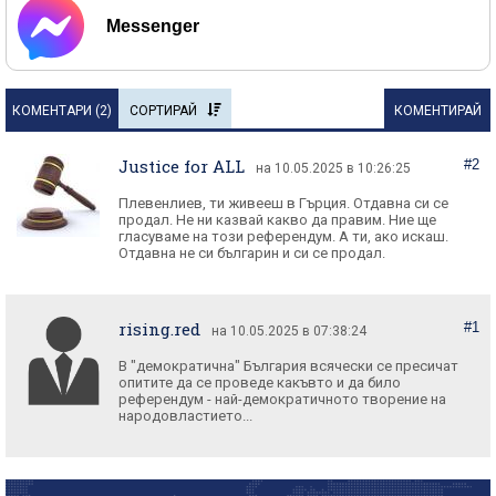
Messenger
КОМЕНТАРИ (
2
)
СОРТИРАЙ
КОМЕНТИРАЙ
Justice for ALL
#2
на 10.05.2025 в 10:26:25
Плевенлиев, ти живееш в Гърция. Отдавна си се
продал. Не ни казвай какво да правим. Ние ще
гласуваме на този референдум. А ти, ако искаш.
Отдавна не си българин и си се продал.
rising.red
#1
на 10.05.2025 в 07:38:24
В "демократична" България всячески се пресичат
опитите да се проведе какъвто и да било
референдум - най-демократичното творение на
народовластието...