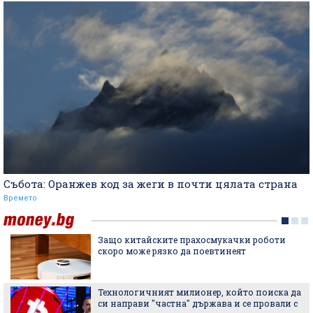
Събота: Оранжев код за жеги в почти цялата страна
Времето
Защо китайските прахосмукачки роботи
скоро може рязко да поевтинеят
Технологичният милионер, който поиска да
си направи "частна" държава и се провали с