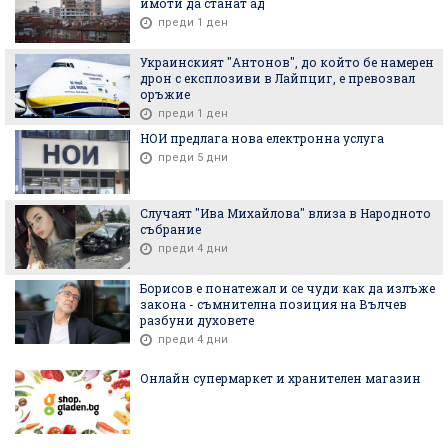
имоти да станат ад
преди 1 ден
Украинският "Антонов", до който бе намерен
дрон с експлозиви в Лайпциг, е превозвал
оръжие
преди 1 ден
НОИ предлага нова електронна услуга
преди 5 дни
Случаят "Ива Михайлова" влиза в Народното
събрание
преди 4 дни
Борисов е понатежал и се чуди как да излъже
закона - съмнителна позиция на Вълчев
разбуни духовете
преди 4 дни
Онлайн супермаркет и хранителен магазин